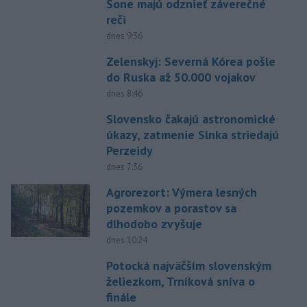
Sone majú odznieť záverečné
reči
dnes 9:36
Zelenskyj: Severná Kórea pošle
do Ruska až 50.000 vojakov
dnes 8:46
Slovensko čakajú astronomické
úkazy, zatmenie Slnka striedajú
Perzeidy
dnes 7:36
Agrorezort: Výmera lesných
pozemkov a porastov sa
dlhodobo zvyšuje
dnes 10:24
Potocká najväčším slovenským
želiezkom, Trníková sníva o
finále