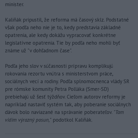
minister.
Kaliňák pripustil, že reforma má časový sklz. Podstatné
však podľa neho nie je to, kedy predstavia základné
opatrenia, ale kedy dokážu vypracovať konkrétne
legislatívne opatrenia. Tie by podľa neho mohli byť
známe už "v dohľadnom čase".
Podľa jeho slov v súčasnosti prípravu komplikujú
rokovania rezortu vnútra s ministerstvom práce,
sociálnych vecí a rodiny. Podľa splnomocnenca vlády SR
pre rómske komunity Petra Polláka (Smer-SD)
prebiehajú už šesť týždňov. Cieľom autorov reformy je
napríklad nastaviť systém tak, aby poberanie sociálnych
dávok bolo naviazané na správanie poberateľov.
"Tam
vidím výrazný posun,
" podotkol Kaliňák.