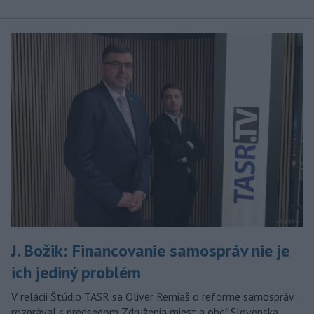
J. Božik: Financovanie samospráv nie je
ich jediný problém
V relácii Štúdio TASR sa Oliver Remiaš o reforme samospráv
rozprával s predsedom Združenia miest a obcí Slovenska