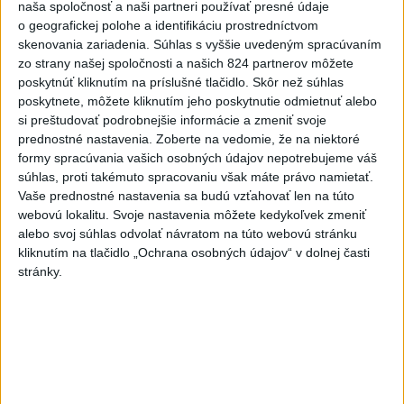
naša spoločnosť a naši partneri používať presné údaje
6h
24h
7d
o geografickej polohe a identifikáciu prostredníctvom
skenovania zariadenia. Súhlas s vyššie uvedeným spracúvaním
DRÁMA V PARLAMENTE: Poslankyňa
1
zo strany našej spoločnosti a našich 824 partnerov môžete
poskytnúť kliknutím na príslušné tlačidlo. Skôr než súhlas
hádzala do premiéra vajíčka
poskytnete, môžete kliknutím jeho poskytnutie odmietnuť alebo
si preštudovať podrobnejšie informácie a zmeniť svoje
2
Festival Lovestream 2026 pokračuje, druhý deň zakončil
prednostné nastavenia.
Zoberte na vedomie, že na niektoré
Robbie Williams
formy spracúvania vašich osobných údajov nepotrebujeme váš
súhlas, proti takémuto spracovaniu však máte právo namietať.
3
Skončili ďalšie desiatky menších pôšt, samosprávam sa
Vaše prednostné nastavenia sa budú vzťahovať len na túto
to nepáči
webovú lokalitu. Svoje nastavenia môžete kedykoľvek zmeniť
alebo svoj súhlas odvolať návratom na túto webovú stránku
4
SMRŤ V HORÁCH: V Západných Tatrách zomrel 76-ročný
kliknutím na tlačidlo „Ochrana osobných údajov“ v dolnej časti
turista
stránky.
5
VEĽKÁ PREDPOVEĎ POČASIA: Extrémne horúčavy
ustúpili. Alebo žeby nie?
6
Prešov remizoval v domácom dueli 3. kola s Liptovským
Mikulášom