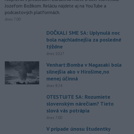
Jozefom Božikom. Reláciu nájdete aj na YouTube a
podcastových platformách.
dnes 7:00
DOČKALI SME SA: Uplynulá noc
bola najchladnejšia za posledné
týždne
dnes 10:27
Venhart:Bomba v Nagasaki bola
silnejšia ako v Hirošime,no
menej účinná
dnes 8:24
OTESTUJTE SA: Rozumiete
slovenským nárečiam? Tieto
slová vás potrápia
dnes 7:00
V prípade únosu študentky