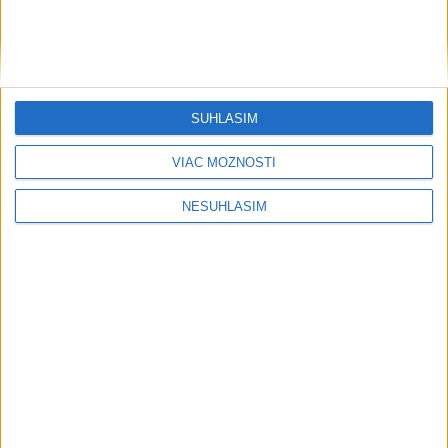
....
SÚHLASÍM
VIAC MOŽNOSTÍ
NESÚHLASÍM
....