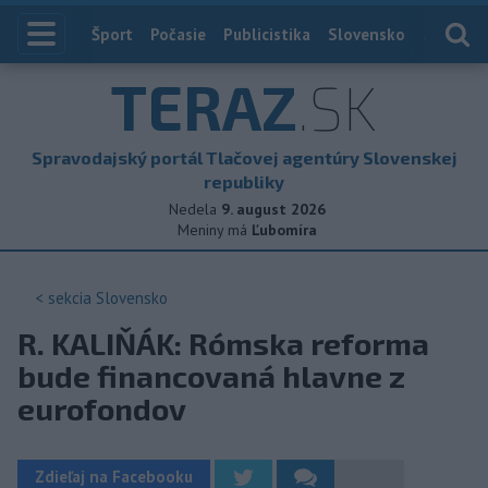
Index
Šport
Počasie
Publicistika
Slovensko
Zahranič
TERAZ
.SK
Spravodajský portál Tlačovej agentúry Slovenskej
republiky
Nedela
9. august 2026
Meniny má
Ľubomíra
< sekcia
Slovensko
R. KALIŇÁK: Rómska reforma
bude financovaná hlavne z
eurofondov
Zdieľaj na Facebooku