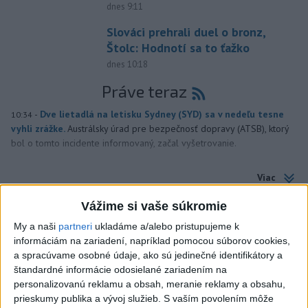
dnes 9:11
Slováci prehrali duel o bronz,
Štolc: Hodnotí sa to ťažko
dnes 10:18
Práve teraz
-
Dve lietadlá na letisku Sydney (SYD) sa v nedeľu tesne
10:34
vyhli zrážke.
Austrálsky úrad pre bezpečnosť dopravy (ATSB), ktorý
bol o tomto incidente informovaný, začal vyšetrovanie.
Viac
Videá a prenosy TASR TV
Vážime si vaše súkromie
Deväť Slovákov zabojuje na ME v Paríži
My a naši
partneri
ukladáme a/alebo pristupujeme k
o čo najlepšie výsledky
informáciám na zariadení, napríklad pomocou súborov cookies,
a spracúvame osobné údaje, ako sú jedinečné identifikátory a
štandardné informácie odosielané zariadením na
Viac
personalizovanú reklamu a obsah, meranie reklamy a obsahu,
Najčítanejšie
prieskumy publika a vývoj služieb.
S vaším povolením môže