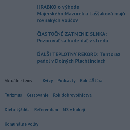
HRABKO o výhode
Majerského:Mazurek a Laššáková majú
rovnakých voličov
ČIASTOČNÉ ZATMENIE SLNKA:
Pozorovať sa bude dať v stredu
ĎALŠÍ TEPLOTNÝ REKORD: Tentoraz
padol v Dolných Plachtinciach
Aktuálne témy:
Kvízy
Podcasty
Rok Ľ.Štúra
Turizmus
Cestovanie
Rok dobrovoľníctva
Dielo týždňa
Referendum
MS v hokeji
Komunálne voľby