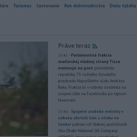
túra
Turizmus
Cestovanie
Rok dobrovoľníctva
Dielo týždňa
Práve teraz
-
Parlamentná frakcia
13:42
maďarskej vládnej strany Tisza
nominuje na post
prezidenta
republiky 73-ročného bývalého
predsedu Najvyššieho súdu Andrása
Baku. Frakcia to v sobotu oznámila na
svojom účte na Facebooku po tajnom
hlasovaní.
-
Spojené arabské emiráty v
13:40
sobotu obvinili Irán z útoku na
tanker
patriaci ich štátnej spoločnosti
Abu Dhabi National Oil Company
(ADNOC), ktorý práve prechádzal