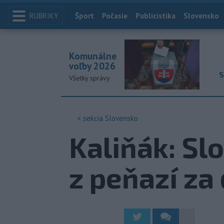
RUBRIKY
Index
Šport
Počasie
Publicistika
Slovensko
Komunálne
voľby 2026
S
Všetky správy
< sekcia
Slovensko
Kaliňák: Sl
z peňazí za