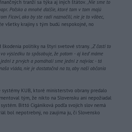
inančných tranží sa týka aj iných štátov. „
Nie sme to
o napr. Poľsko a mnohé ďalšie, ktoré tam v tom majú
om Ficovi, ako by ste radi naznačili, nie je to vôbec,
i, že všetky krajiny s tým budú nespokojné, no
 škodenia politiky na štyri svetové strany. „
Z časti to
vo výsledku to spôsobuje, že potom - aj keď máme
jedni z prvých a pomáhali sme jedni z najviac - tá
aša vláda, nie je dostatočná na to, aby naši občania
né systémy KUB, ktoré ministerstvo obrany predalo
umentoval tým, že nikto na Slovensku ani nepožiadal
 systém. Bittó Cigániková podľa svojich slov nemá
ál bol nepotrebný, no zaujíma ju, či Slovensko