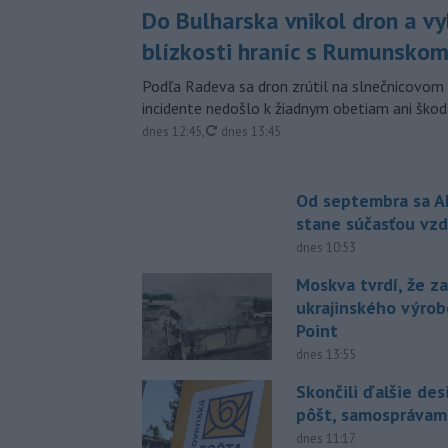
Do Bulharska vnikol dron a vy
blízkosti hraníc s Rumunsko
Podľa Radeva sa dron zrútil na slnečnicovom 
incidente nedošlo k žiadnym obetiam ani škod
aktualizované
dnes 12:45
,
dnes 13:45
Od septembra sa A
stane súčasťou vzd
dnes 10:53
Moskva tvrdí, že z
ukrajinského výrob
Point
dnes 13:55
Skončili ďalšie de
pôšt, samosprávam
dnes 11:17