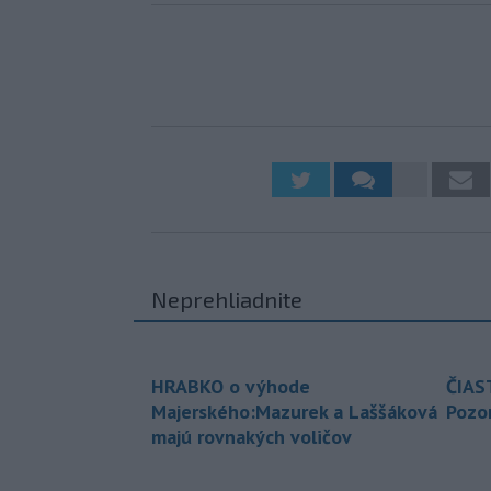
Neprehliadnite
HRABKO o výhode
ČIAS
Majerského:Mazurek a Laššáková
Pozor
majú rovnakých voličov