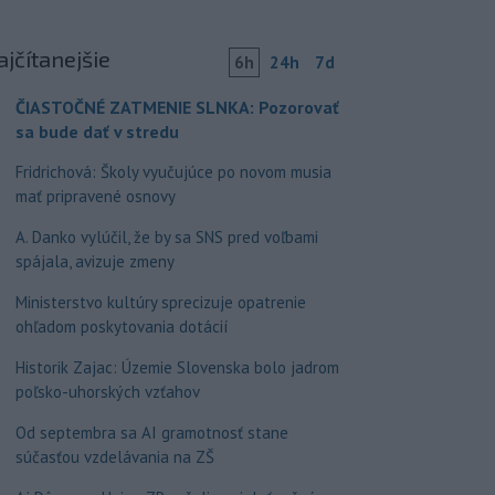
ajčítanejšie
6h
24h
7d
ČIASTOČNÉ ZATMENIE SLNKA: Pozorovať
sa bude dať v stredu
Fridrichová: Školy vyučujúce po novom musia
mať pripravené osnovy
A. Danko vylúčil, že by sa SNS pred voľbami
spájala, avizuje zmeny
Ministerstvo kultúry sprecizuje opatrenie
ohľadom poskytovania dotácií
Historik Zajac: Územie Slovenska bolo jadrom
poľsko-uhorských vzťahov
Od septembra sa AI gramotnosť stane
súčasťou vzdelávania na ZŠ