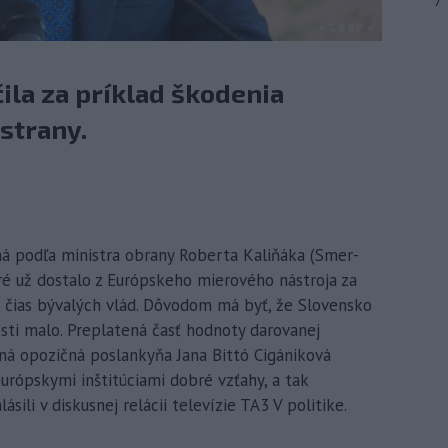
7
ila za príklad škodenia
 strany.
 má podľa ministra obrany Roberta Kaliňáka (Smer-
toré už dostalo z Európskeho mierového nástroja za
z čias bývalých vlád. Dôvodom má byť, že Slovensko
osti malo. Preplatená časť hodnoty darovanej
ená opozičná poslankyňa Jana Bittó Cigániková
urópskymi inštitúciami dobré vzťahy, a tak
ásili v diskusnej relácii televízie TA3 V politike.