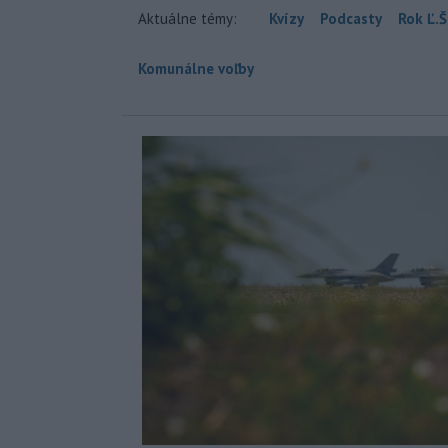
Aktuálne témy:
Kvízy
Podcasty
Rok Ľ.Š
Komunálne voľby