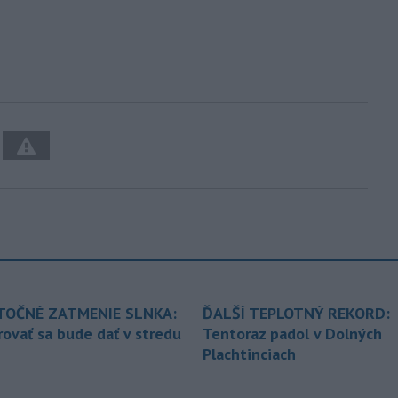
TOČNÉ ZATMENIE SLNKA:
ĎALŠÍ TEPLOTNÝ REKORD:
ovať sa bude dať v stredu
Tentoraz padol v Dolných
Plachtinciach