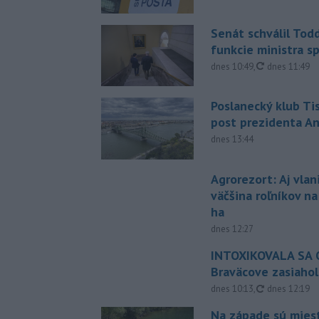
Senát schválil Tod
funkcie ministra sp
aktualizovan
dnes 10:49
,
dnes 11:49
Poslanecký klub Ti
post prezidenta A
dnes 13:44
Agrorezort: Aj vlan
väčšina roľníkov n
ha
dnes 12:27
INTOXIKOVALA SA O
Braväcove zasiahol
aktualizovan
dnes 10:13
,
dnes 12:19
Na západe sú mies