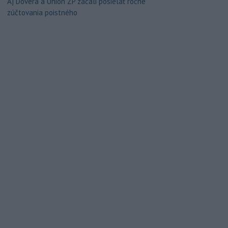
Aj Dôvera a Union ZP začali posielať ročné
zúčtovania poistného