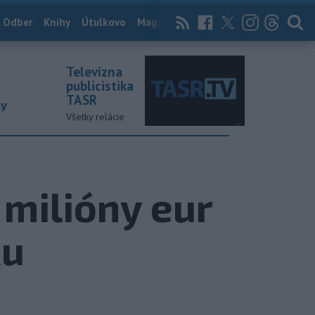
 Odber
Knihy
Útulkovo
Magazín
News Now
Archív
TASR
Televízna
publicistika
TASR
ky
Všetky relácie
 milióny eur
ku