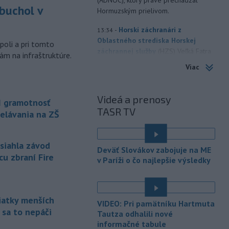
buchol v
Hormuzským prielivom.
m
-
Horskí záchranári z
13:34
Oblastného strediska Horskej
poli a pri tomto
záchrannej služby
(HZS) Veľká Fatra
ám na infraštruktúre.
pomáhali v sobotu dopoludnia 39-
Viac
ročnej turistke v Rybovskom sedle.
Zranila si členok.
Videá a prenosy
I gramotnosť
-
Polícia v piatok (7. 8.)
12:36
TASR TV
elávania na ZŠ
vypátrala dvoch 17-ročných
mladíkov, ktorí sú
podozriví z útoku
na taxikára v Seredi. Muž pri incidente
asiahla závod
utrpel vážne zranenia a skončil v
Deväť Slovákov zabojuje na ME
cu zbraní Fire
trnavskej nemocnici.
v Paríži o čo najlepšie výsledky
-
V niektorých okresoch na
11:19
západnom Slovensku platia v
sobotu popoludní
výstrahy prvého
siatky menších
VIDEO: Pri pamätníku Hartmuta
stupňa pred vysokými teplotami.
 sa to nepáči
Tautza odhalili nové
Slovenský hydrometeorologický ústav
informačné tabule
(SHMÚ) o tom informuje na webe.