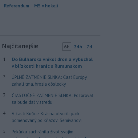
Referendum
MS v hokeji
Najčítanejšie
6h
24h
7d
Do Bulharska vnikol dron a vybuchol
1
v blízkosti hraníc s Rumunskom
2
ÚPLNÉ ZATMENIE SLNKA: Časť Európy
zahalí tma, hrozia dôsledky
3
ČIASTOČNÉ ZATMENIE SLNKA: Pozorovať
sa bude dať v stredu
4
V časti Košice-Krásna otvorili park
pomenovaný po kňazovi Semivanovi
5
Pekárka zachránila život svojim