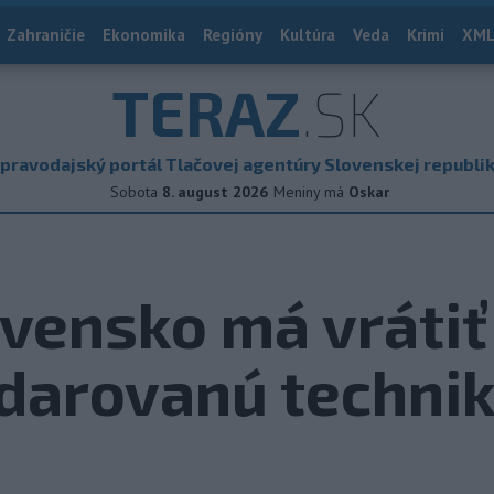
Zahraničie
Ekonomika
Regióny
Kultúra
Veda
Krimi
XML
TERAZ
.SK
pravodajský portál Tlačovej agentúry Slovenskej republi
Sobota
8. august 2026
Meniny má
Oskar
ovensko má vrátiť
 darovanú techni