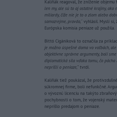
Kaliňák reagoval, že zníženie objemu f
len my, ale sú to aj ostatné krajiny, ak
miliardy, čiže nie je to o zlom alebo dobr
samozrejme, pravda,
“ vyhlásil. Myslí s
Európska komisia peniaze už použila.
Bittó Cigániková to označila za príklad
je možno úspešné doma vo voľbách, ale 
objektívne správne argumenty, boli sme 
diplomatická sila vďaka tomu, čo pácha n
neprišli o peniaze,“
tvrdí.
Kaliňák tiež poukázal, že protivzduš
súkromnej firme, boli nefunkčné. Arg
o vývoznú licenciu na takýto zbraňový
pochybnosti o tom, že vojenský materi
neprišlo predajom o peniaze.