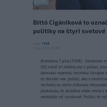
Bittó Cigániková to označ
politiky na štyri svetové
Autor
TASR
7. júna 2026 13:49
Bratislava 7. júna (TASR) - Slovensko
SD) vrátiť tri milióny eur z peňazí, k
darovanú vojenskú techniku Ukrajine 
už dostalo viac peňazí, ako v skutočn
techniky sa rokmi znižovala. Nezarad
poukázala, že aktuálna vláda nemá s e
nedokáže nič vyrokovať. Politici to vyhl