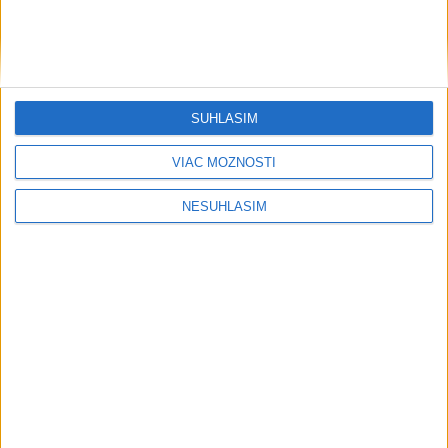
dnes 9:52
Neprehliadnite
SÚHLASÍM
Podvodníci majú novú stratégiu,
VIAC MOŽNOSTÍ
nenechajte sa nachytať
NESÚHLASÍM
EXTRÉMNE teplá noc: Najvyššie
maximum sa posunulo na novú úroveň
VIDEO: MUNÍCIA V DUNAJI: Mínu
previezli na likvidáciu
PÁD LIETADLA PRI OČOVEJ: Zahynuli
traja ľudia
PRVÝ: Poliak Kubkowski preplával