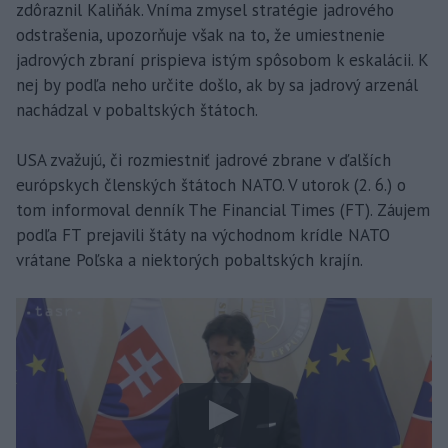
zdôraznil Kaliňák. Vníma zmysel stratégie jadrového
odstrašenia, upozorňuje však na to, že umiestnenie
jadrových zbraní prispieva istým spôsobom k eskalácii. K
nej by podľa neho určite došlo, ak by sa jadrový arzenál
nachádzal v pobaltských štátoch.
USA zvažujú, či rozmiestniť jadrové zbrane v ďalších
európskych členských štátoch NATO. V utorok (2. 6.) o
tom informoval denník The Financial Times (FT). Záujem
podľa FT prejavili štáty na východnom krídle NATO
vrátane Poľska a niektorých pobaltských krajín.