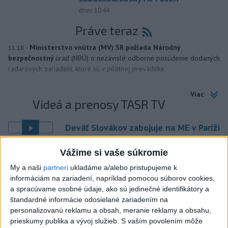
dnes 10:44
Práve teraz
-
Ministerstvo vnútra (MV) SR požiada Národný
11:18
bezpečnostný
úrad (NBÚ) o nezávislé odborné posúdenie dodaných
radarových zariadení, ktoré sú v pilotnej prevádzke.
Viac
Videá a prenosy TASR TV
Deväť Slovákov zabojuje na ME v Paríži
o čo najlepšie výsledky
Vážime si vaše súkromie
Viac
My a naši
partneri
ukladáme a/alebo pristupujeme k
Najčítanejšie
informáciám na zariadení, napríklad pomocou súborov cookies,
a spracúvame osobné údaje, ako sú jedinečné identifikátory a
6h
24h
7d
štandardné informácie odosielané zariadením na
personalizovanú reklamu a obsah, meranie reklamy a obsahu,
prieskumy publika a vývoj služieb.
S vaším povolením môže
Po streľbe v škole neďaleko Bangkoku
1