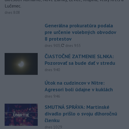
Lučenec.
dnes 8:08
Generálna prokuratúra podala
pre určenie volebných obvodov
8 protestov
aktualizované
dnes 9:03
,
dnes 9:55
ČIASTOČNÉ ZATMENIE SLNKA:
Pozorovať sa bude dať v stredu
dnes 9:40
Útok na cudzincov v Nitre:
Agresori boli údajne v kuklách
dnes 9:46
SMUTNÁ SPRÁVA: Martinské
divadlo prišlo o svoju dlhoročnú
členku
dnes 10:29