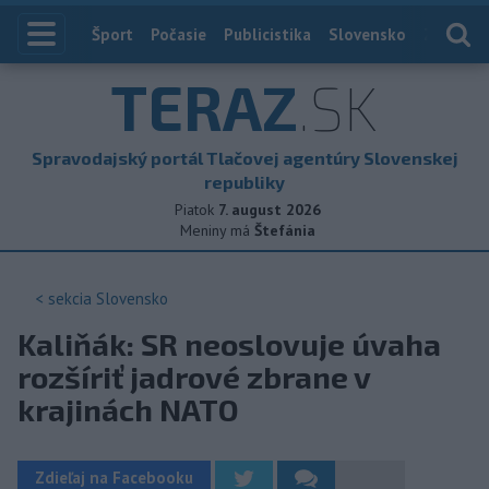
Index
Šport
Počasie
Publicistika
Slovensko
Zahranič
TERAZ
.SK
Spravodajský portál Tlačovej agentúry Slovenskej
republiky
Piatok
7. august 2026
Meniny má
Štefánia
< sekcia
Slovensko
Kaliňák: SR neoslovuje úvaha
rozšíriť jadrové zbrane v
krajinách NATO
Zdieľaj na Facebooku