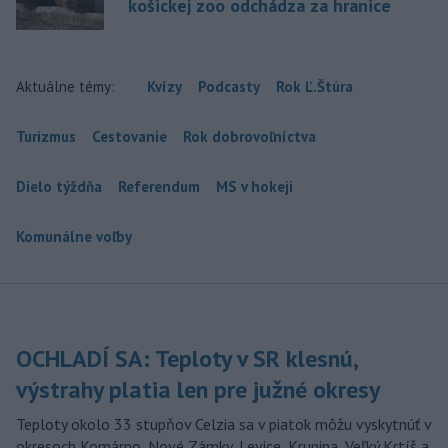
košickej zoo odchádza za hranice
Aktuálne témy:
Kvízy
Podcasty
Rok Ľ.Štúra
Turizmus
Cestovanie
Rok dobrovoľníctva
Dielo týždňa
Referendum
MS v hokeji
Komunálne voľby
OCHLADÍ SA: Teploty v SR klesnú,
výstrahy platia len pre južné okresy
Teploty okolo 33 stupňov Celzia sa v piatok môžu vyskytnúť v
okresoch Komárno, Nové Zámky, Levice, Krupina, Veľký Krtíš a