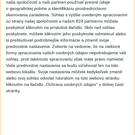
naša spoločnosť a naši partneri používať presné údaje
hlásia štyroch mŕtvych
o geografickej polohe a identifikáciu prostredníctvom
skenovania zariadenia. Súhlas s vyššie uvedeným spracúvaním
2
Kruhová križovatka v Poprade v smere z Hozelca bude
zo strany našej spoločnosti a našich 824 partnerov môžete
hotová budúci rok
poskytnúť kliknutím na príslušné tlačidlo. Skôr než súhlas
poskytnete, môžete kliknutím jeho poskytnutie odmietnuť alebo
3
ÚPLNÉ ZATMENIE SLNKA: Časť Európy zahalí tma,
si preštudovať podrobnejšie informácie a zmeniť svoje
hrozia dôsledky
prednostné nastavenia.
Zoberte na vedomie, že na niektoré
formy spracúvania vašich osobných údajov nepotrebujeme váš
4
Prešovský kraj vyzýva k využitiu bezplatného parkoviska v
súhlas, proti takémuto spracovaniu však máte právo namietať.
Tatrách
Vaše prednostné nastavenia sa budú vzťahovať len na túto
webovú lokalitu. Svoje nastavenia môžete kedykoľvek zmeniť
5
V Košiciach Nad jazerom začína výstavba
alebo svoj súhlas odvolať návratom na túto webovú stránku
chodníka,otvorili aj pumptrack
kliknutím na tlačidlo „Ochrana osobných údajov“ v dolnej časti
stránky.
6
Mesto Martin vypovedalo zmluvy na tri rozpracované
investičné akcie
7
Historik Zajac: Územie Slovenska bolo jadrom poľsko-
uhorských vzťahov