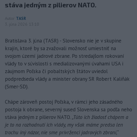
stáva jedným z pilierov NATO.
Autor
TASR
3. júna 2026 13:10
Bratislava 3. júna (TASR) - Slovensko nie je v skupine
krajín, ktoré by sa zvažovali možnosť umiestniť na
svojom území jadrové zbrane. Po stredajšom rokovaní
vlády to v súvislosti s medializovanými úvahami USA i
záujmom Poľska či pobaltských štátov uviedol
podpredseda vlády a minister obrany SR Robert Kaliňák
(Smer-SD).
Chápe zároveň postoj Poľska, v rámci jeho zásadného
postoja k obrane, severný sused Slovenska sa podľa neho
stáva jedným z pilierov NATO.
„Túto ich žiadosť chápem a
je to na rozhodnutí ich vlády, my však máme predsa len
trochu iný názor, nie sme prívrženci jadrových zbraní,“