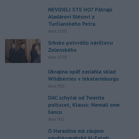
NEVIDELI STE HO? Pátrajú
Aladárovi Illésovi z
Turčianskeho Petra
dnes 11:02
Srbsko potvrdilo návštevu
Zelenského
dnes 10:58
Ukrajina opäť zasiahla sklad
Wildberries v Jekaterinburgu
dnes 9:16
DAC schytal od Twente
poltucet, Klauss: Nemali sme
šancu
dnes 9:52
O Haraslína má záujem
saudskoarabský Al-Fateh