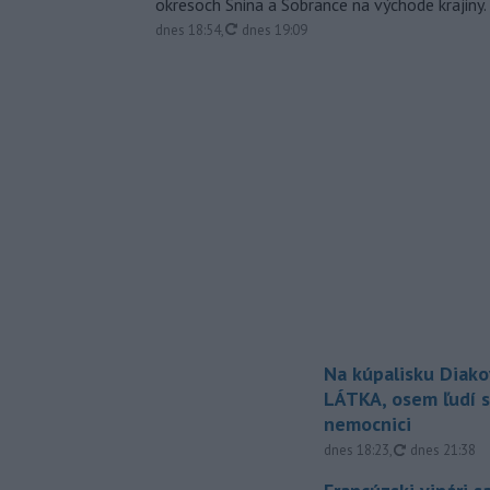
okresoch Snina a Sobrance na východe krajiny.
aktualizované
dnes 18:54
,
dnes 19:09
Na kúpalisku Diak
LÁTKA, osem ľudí s
nemocnici
aktualizovan
dnes 18:23
,
dnes 21:38