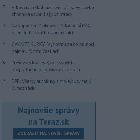
3
V Košiciach Nad jazerom začína výstavba
chodníka,otvorili aj pumptrack
4
Na kúpalisku Diakovce UNIKALA LÁTKA,
osem ľudí skončilo v nemocnici
5
ČAKAJTE BÚRKY: Vyskytnú sa do polnoci
najmä v týchto častiach
6
Prešovský kraj vyzýva k využitiu
bezplatného parkoviska v Tatrách
7
DPB: Všetky autobusy a trolejbusy majú
klimatizáciu
Najnovšie správy
na Teraz.sk
ZOBRAZIŤ NAJNOVŠIE SPRÁVY