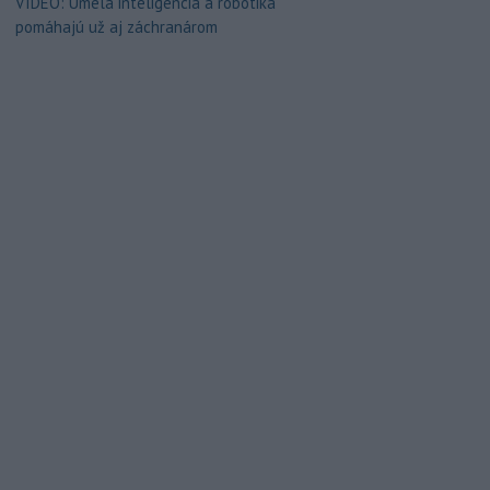
VIDEO: Umelá inteligencia a robotika
pomáhajú už aj záchranárom