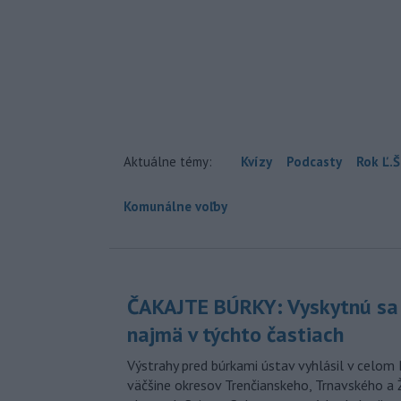
Aktuálne témy:
Kvízy
Podcasty
Rok Ľ.Š
Komunálne voľby
ČAKAJTE BÚRKY: Vyskytnú sa 
najmä v týchto častiach
Výstrahy pred búrkami ústav vyhlásil v celom 
väčšine okresov Trenčianskeho, Trnavského a Ž