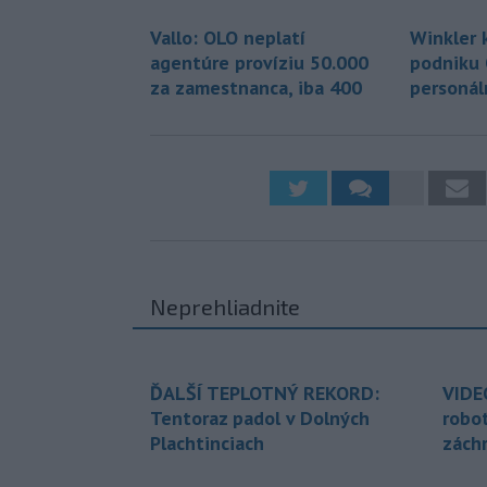
Vallo: OLO neplatí
Winkler 
agentúre províziu 50.000
podniku 
za zamestnanca, iba 400
personál
Neprehliadnite
ĎALŠÍ TEPLOTNÝ REKORD:
VIDE
Tentoraz padol v Dolných
robo
Plachtinciach
zách