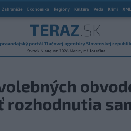
Zahraničie
Ekonomika
Regióny
Kultúra
Veda
Krimi
XML
TERAZ
.SK
pravodajský portál Tlačovej agentúry Slovenskej republi
Štvrtok
6. august 2026
Meniny má
Jozefína
 volebných obvod
ť rozhodnutia s