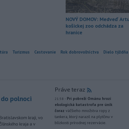
NOVÝ DOMOV: Medveď Artu
košickej zoo odchádza za
hranice
túra
Turizmus
Cestovanie
Rok dobrovoľníctva
Dielo týždňa
Práve teraz
do polnoci
-
Pri pobreží Ománu hrozí
21:58
ekologická katastrofa pre únik
čoraz
väčšieho množstva ropy z
tankera, ktorý narazil na plytčinu v
Bratislavskom kraji, vo
blízkosti prírodnej rezervácie.
ilinského kraja a v