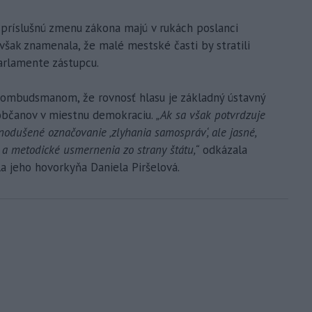
 príslušnú zmenu zákona majú v rukách poslanci
šak znamenala, že malé mestské časti by stratili
arlamente zástupcu.
 ombudsmanom, že rovnosť hlasu je základný ústavný
 občanov v miestnu demokraciu.
„Ak sa však potvrdzuje
nodušené označovanie ‚zlyhania samospráv‘, ale jasné,
 a metodické usmernenia zo strany štátu,“
odkázala
a jeho hovorkyňa Daniela Piršelová.