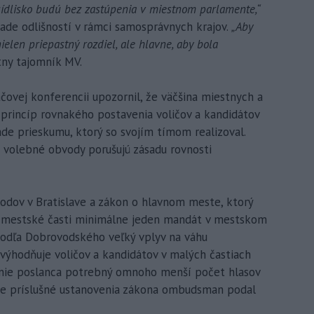
 sídlisko budú bez zastúpenia v miestnom parlamente,“
ípade odlišností v rámci samosprávnych krajov.
„Aby
len priepastný rozdiel, ale hlavne, aby bola
tny tajomník MV.
ačovej konferencii upozornil, že väčšina miestnych a
 princíp rovnakého postavenia voličov a kandidátov
ade prieskumu, ktorý so svojím tímom realizoval.
 volebné obvody porušujú zásadu rovnosti
odov v Bratislave a zákon o hlavnom meste, ktorý
é mestské časti minimálne jeden mandát v mestskom
podľa Dobrovodského veľký vplyv na váhu
zvýhodňuje voličov a kandidátov v malých častiach
lenie poslanca potrebný omnoho menší počet hlasov
Pre príslušné ustanovenia zákona ombudsman podal