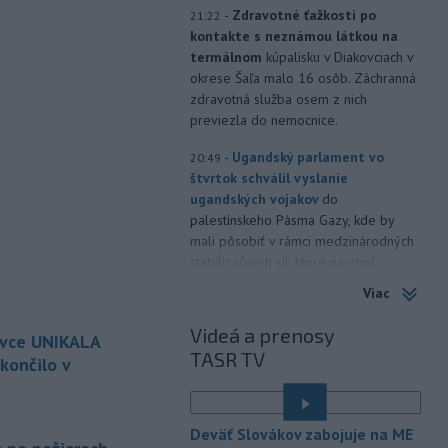
-
Zdravotné ťažkosti po
21:22
kontakte s neznámou látkou na
termálnom
kúpalisku v Diakovciach v
okrese Šaľa malo 16 osôb. Záchranná
zdravotná služba osem z nich
previezla do nemocnice.
-
Ugandský parlament vo
20:49
štvrtok schválil vyslanie
ugandských vojakov
do
palestínskeho Pásma Gazy, kde by
mali pôsobiť v rámci medzinárodných
stabilizačných síl, ktoré navrhol
americký prezident Donald Trump.
Viac
-
Anglická futbalová asociácia
20:07
Videá a prenosy
ovce UNIKALA
(FA) stiahla svoju podporu
TASR TV
prezidentovi
Medzinárodnej
končilo v
futbalovej federácie (FIFA) Giannimu
Infantinovi, ktorý je pod paľbou kritiky
é
po jeho neúspešnom pláne.
Deväť Slovákov zabojuje na ME