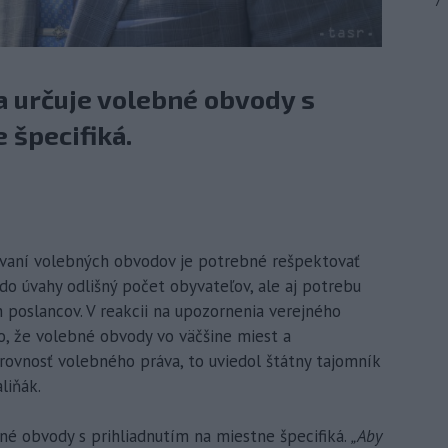
7
a určuje volebné obvody s
 špecifiká.
rčovaní volebných obvodov je potrebné rešpektovať
do úvahy odlišný počet obyvateľov, ale aj potrebu
 poslancov. V reakcii na upozornenia verejného
, že volebné obvody vo väčšine miest a
ovnosť volebného práva, to uviedol štátny tajomník
liňák.
né obvody s prihliadnutím na miestne špecifiká.
„Aby