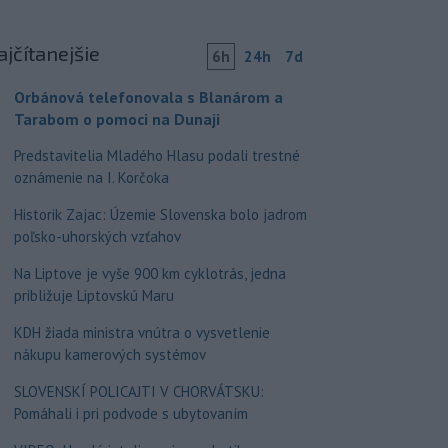
ajčítanejšie
6h
24h
7d
Orbánová telefonovala s Blanárom a
Tarabom o pomoci na Dunaji
Predstavitelia Mladého Hlasu podali trestné
oznámenie na I. Korčoka
Historik Zajac: Územie Slovenska bolo jadrom
poľsko-uhorských vzťahov
Na Liptove je vyše 900 km cyklotrás, jedna
približuje Liptovskú Maru
KDH žiada ministra vnútra o vysvetlenie
nákupu kamerových systémov
SLOVENSKÍ POLICAJTI V CHORVÁTSKU:
Pomáhali i pri podvode s ubytovaním