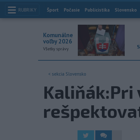
RUBRIKY
Index
Šport
Počasie
Publicistika
Slovensko
Komunálne
voľby 2026
S
Všetky správy
< sekcia
Slovensko
Kaliňák:Pri
rešpektova