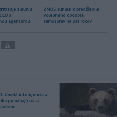
kritizuje zmluvu
ZMOS súhlasí s predĺžením
OLO s
volebného obdobia
nou agentúrou
samospráv na päť rokov
O: Umelá inteligencia a
tika pomáhajú už aj
ranárom