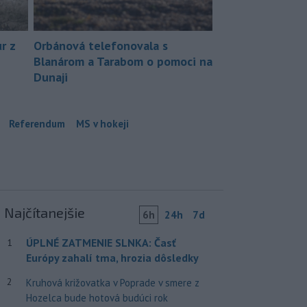
r z
Orbánová telefonovala s
Blanárom a Tarabom o pomoci na
Dunaji
Referendum
MS v hokeji
Najčítanejšie
6h
24h
7d
ÚPLNÉ ZATMENIE SLNKA: Časť
1
Európy zahalí tma, hrozia dôsledky
2
Kruhová križovatka v Poprade v smere z
Hozelca bude hotová budúci rok