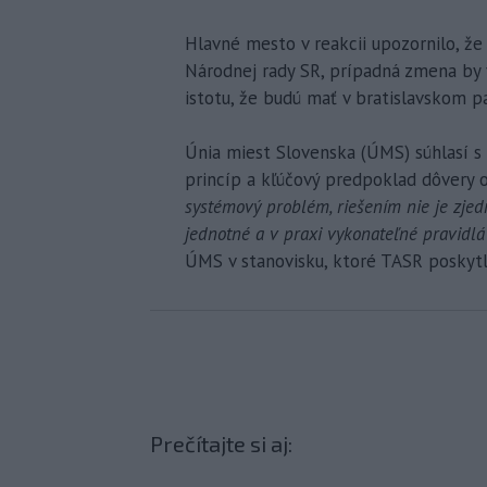
Hlavné mesto v reakcii upozornilo, že
Národnej rady SR, prípadná zmena by v
istotu, že budú mať v bratislavskom p
Únia miest Slovenska (ÚMS) súhlasí s
princíp a kľúčový predpoklad dôvery
systémový problém, riešením nie je zjed
jednotné a v praxi vykonateľné pravidlá
ÚMS v stanovisku, ktoré TASR poskytl
Prečítajte si aj: