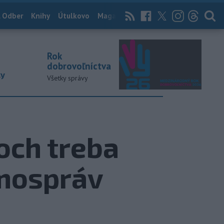
 Odber
Knihy
Útulkovo
Magazín
News Now
Archív
TASR
Rok
dobrovoľníctva
ky
Všetky správy
och treba
amospráv