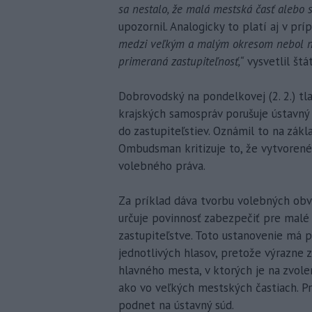
sa nestalo, že malá mestská časť alebo
upozornil. Analogicky to platí aj v pr
medzi veľkým a malým okresom nebol nie
primeraná zastupiteľnosť,“
vysvetlil štá
Dobrovodský na pondelkovej (2. 2.) tl
krajských samospráv porušuje ústavný
do zastupiteľstiev. Oznámil to na zákl
Ombudsman kritizuje to, že vytvorené
volebného práva.
Za príklad dáva tvorbu volebných obv
určuje povinnosť zabezpečiť pre mal
zastupiteľstve. Toto ustanovenie má 
jednotlivých hlasov, pretože výrazne 
hlavného mesta, v ktorých je na zvo
ako vo veľkých mestských častiach. 
podnet na ústavný súd.