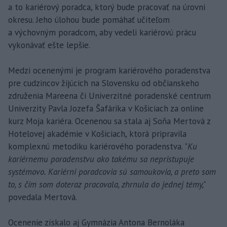
a to kariérový poradca, ktorý bude pracovať na úrovni
okresu. Jeho úlohou bude pomáhať učiteľom
a výchovným poradcom, aby vedeli kariérovú prácu
vykonávať ešte lepšie.
Medzi ocenenými je program kariérového poradenstva
pre cudzincov žijúcich na Slovensku od občianskeho
združenia Mareena či Univerzitné poradenské centrum
Univerzity Pavla Jozefa Šafárika v Košiciach za online
kurz Moja kariéra. Ocenenou sa stala aj Soňa Mertová z
Hotelovej akadémie v Košiciach, ktorá pripravila
komplexnú metodiku kariérového poradenstva. "
Ku
kariérnemu poradenstvu ako takému sa nepristupuje
systémovo. Kariérni poradcovia sú samoukovia, a preto som
to, s čím som doteraz pracovala, zhrnula do jednej témy,"
povedala Mertová.
Ocenenie získalo aj Gymnázia Antona Bernoláka