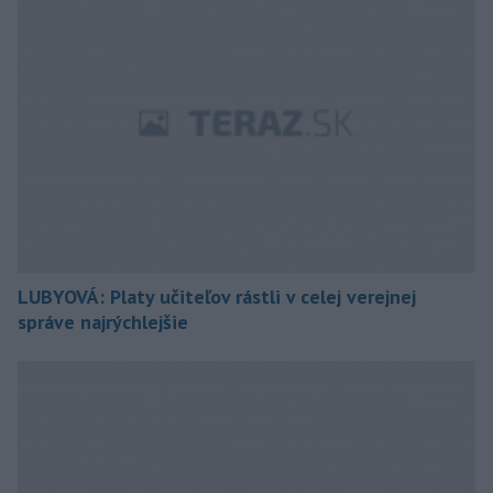
LUBYOVÁ: Platy učiteľov rástli v celej verejnej
správe najrýchlejšie