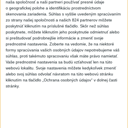
naša spoločnosť a naši partneri používať presné údaje
o geografickej polohe a identifikáciu prostredníctvom
skenovania zariadenia. Súhlas s vyššie uvedeným spracúvaním
zo strany našej spoločnosti a našich 824 partnerov môžete
Lubyová: Presun OP VaI pod rezort dopravy je len
poskytnúť kliknutím na príslušné tlačidlo. Skôr než súhlas
technickým riešením
poskytnete, môžete kliknutím jeho poskytnutie odmietnuť alebo
si preštudovať podrobnejšie informácie a zmeniť svoje
prednostné nastavenia.
Zoberte na vedomie, že na niektoré
formy spracúvania vašich osobných údajov nepotrebujeme váš
súhlas, proti takémuto spracovaniu však máte právo namietať.
Zdieľaj na Facebooku
Vaše prednostné nastavenia sa budú vzťahovať len na túto
webovú lokalitu. Svoje nastavenia môžete kedykoľvek zmeniť
alebo svoj súhlas odvolať návratom na túto webovú stránku
kliknutím na tlačidlo „Ochrana osobných údajov“ v dolnej časti
stránky.
Neprehliadnite
NOVÝ DOMOV: Medveď Artur z