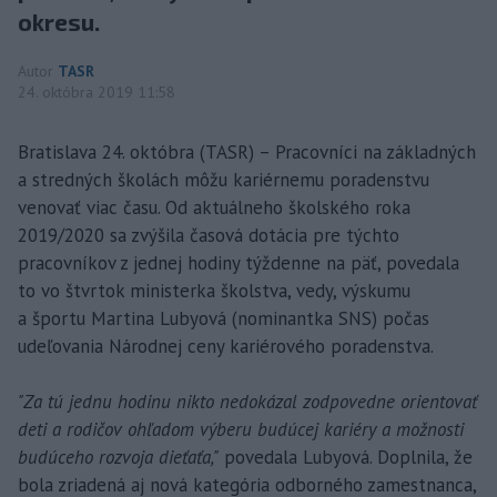
okresu.
Autor
TASR
24. októbra 2019 11:58
Bratislava 24. októbra (TASR) – Pracovníci na základných
a stredných školách môžu kariérnemu poradenstvu
venovať viac času. Od aktuálneho školského roka
2019/2020 sa zvýšila časová dotácia pre týchto
pracovníkov z jednej hodiny týždenne na päť, povedala
to vo štvrtok ministerka školstva, vedy, výskumu
a športu Martina Lubyová (nominantka SNS) počas
udeľovania Národnej ceny kariérového poradenstva.
"Za tú jednu hodinu nikto nedokázal zodpovedne orientovať
deti a rodičov ohľadom výberu budúcej kariéry a možnosti
budúceho rozvoja dieťaťa,"
povedala Lubyová. Doplnila, že
bola zriadená aj nová kategória odborného zamestnanca,