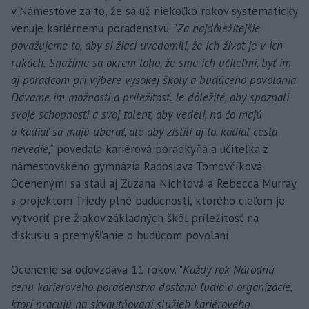
v Námestove za to, že sa už niekoľko rokov systematicky
venuje kariérnemu poradenstvu. "
Za najdôležitejšie
považujeme to, aby si žiaci uvedomili, že ich život je v ich
rukách. Snažíme sa okrem toho, že sme ich učiteľmi, byť im
aj poradcom pri výbere vysokej školy a budúceho povolania.
Dávame im možnosti a príležitosť. Je dôležité, aby spoznali
svoje schopnosti a svoj talent, aby vedeli, na čo majú
a kadiaľ sa majú uberať, ale aby zistili aj to, kadiaľ cesta
nevedie,"
povedala kariérová poradkyňa a učiteľka z
námestovského gymnázia Radoslava Tomovčíková.
Ocenenými sa stali aj Zuzana Nichtová a Rebecca Murray
s projektom Triedy plné budúcnosti, ktorého cieľom je
vytvoriť pre žiakov základných škôl príležitosť na
diskusiu a premýšľanie o budúcom povolaní.
Ocenenie sa odovzdáva 11 rokov. "
Každý rok Národnú
cenu kariérového poradenstva dostanú ľudia a organizácie,
ktorí pracujú na skvalitňovaní služieb kariérového