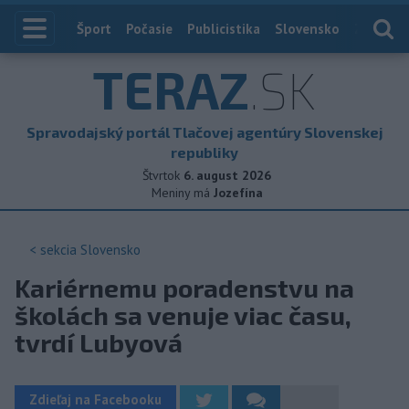
Index
Šport
Počasie
Publicistika
Slovensko
Zahranič
TERAZ
.SK
Spravodajský portál Tlačovej agentúry Slovenskej
republiky
Štvrtok
6. august 2026
Meniny má
Jozefína
< sekcia
Slovensko
Kariérnemu poradenstvu na
školách sa venuje viac času,
tvrdí Lubyová
Zdieľaj na Facebooku