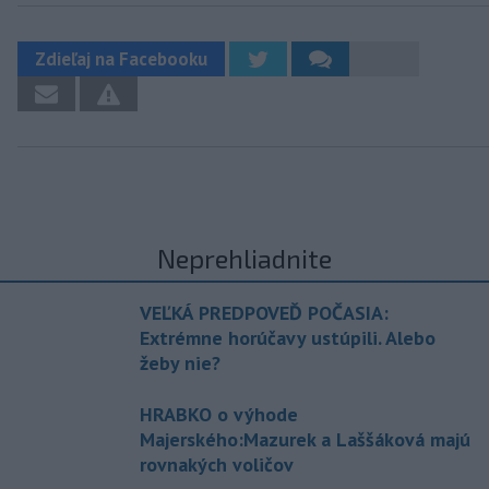
Zdieľaj na Facebooku
Neprehliadnite
VEĽKÁ PREDPOVEĎ POČASIA:
Extrémne horúčavy ustúpili. Alebo
žeby nie?
HRABKO o výhode
Majerského:Mazurek a Laššáková majú
rovnakých voličov