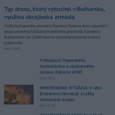
Typ dronu, ktorý vybuchol v Bulharsku,
využíva ukrajinská armáda
Podľa bulharského premiéra Rumena Radeva dron vybuchol v
bezprostrednej blízkosti hraničného priechodu Kardam s
Rumunskom asi 1000 metrov od kompresorovej stanice
plynovodu.
dnes 18:43
V blízkosti Vojenského
technického a skúšobného
ústavu Záhorie HORÍ
dnes 16:51
MIMORIADNA SITUÁCIA: V obci
Braväcovo likvidujú zvyšky
zhorených budov
dnes 17:06