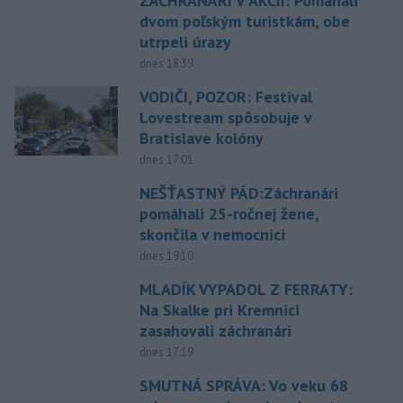
ZÁCHRANÁRI V AKCII: Pomáhali
dvom poľským turistkám, obe
utrpeli úrazy
dnes 18:39
VODIČI, POZOR: Festival
Lovestream spôsobuje v
Bratislave kolóny
dnes 17:01
NEŠŤASTNÝ PÁD:Záchranári
pomáhali 25-ročnej žene,
skončila v nemocnici
dnes 19:10
MLADÍK VYPADOL Z FERRATY:
Na Skalke pri Kremnici
zasahovali záchranári
dnes 17:19
SMUTNÁ SPRÁVA: Vo veku 68