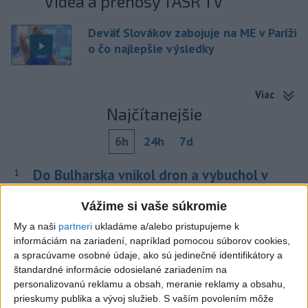
Videá a prenosy TASR TV
Deväť Slovákov zabojuje na ME v Paríži
o čo najlepšie výsledky
Viac
Najčítanejšie
6h
24h
7d
Do Bulharska vnikol dron a vybuchol v
1
blízkosti hraníc s Rumunskom
Vážime si vaše súkromie
2
Prehliadka Smoleníc predstaví hradisko, zámok i prírodu
My a naši
partneri
ukladáme a/alebo pristupujeme k
Malých Karpát
informáciám na zariadení, napríklad pomocou súborov cookies,
a spracúvame osobné údaje, ako sú jedinečné identifikátory a
3
V blízkosti Vojenského technického a skúšobného ústavu
štandardné informácie odosielané zariadením na
Záhorie HORÍ
personalizovanú reklamu a obsah, meranie reklamy a obsahu,
prieskumy publika a vývoj služieb.
S vaším povolením môže
4