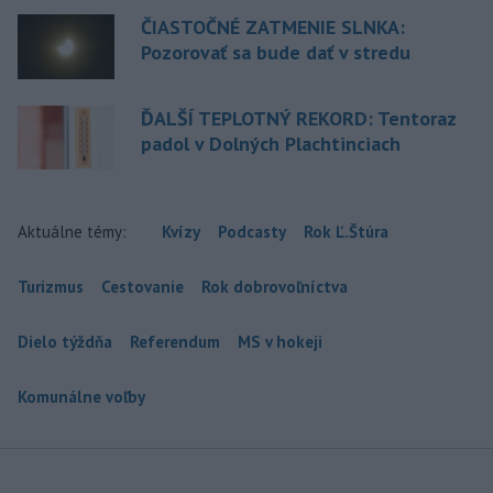
ČIASTOČNÉ ZATMENIE SLNKA:
Pozorovať sa bude dať v stredu
ĎALŠÍ TEPLOTNÝ REKORD: Tentoraz
padol v Dolných Plachtinciach
Aktuálne témy:
Kvízy
Podcasty
Rok Ľ.Štúra
Turizmus
Cestovanie
Rok dobrovoľníctva
Dielo týždňa
Referendum
MS v hokeji
Komunálne voľby