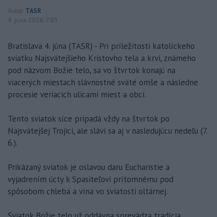
Autor
TASR
4. júna 2026 7:03
Bratislava 4. júna (TASR) - Pri príležitosti katolíckeho
sviatku Najsvätejšieho Kristovho tela a krvi, známeho
pod názvom Božie telo, sa vo štvrtok konajú na
viacerých miestach slávnostné sväté omše a následne
procesie veriacich ulicami miest a obcí.
Tento sviatok síce pripadá vždy na štvrtok po
Najsvätejšej Trojici, ale slávi sa aj v nasledujúcu nedeľu (7.
6.).
Prikázaný sviatok je oslavou daru Eucharistie a
vyjadrením úcty k Spasiteľovi prítomnému pod
spôsobom chleba a vína vo sviatosti oltárnej.
Sviatok Božie telo už oddávna sprevádza tradícia