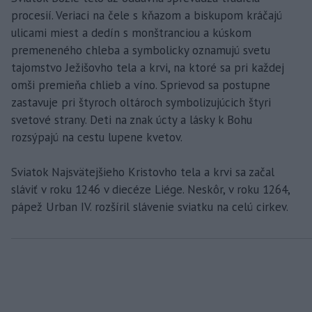
procesií. Veriaci na čele s kňazom a biskupom kráčajú
ulicami miest a dedín s monštranciou a kúskom
premeneného chleba a symbolicky oznamujú svetu
tajomstvo Ježišovho tela a krvi, na ktoré sa pri každej
omši premieňa chlieb a víno. Sprievod sa postupne
zastavuje pri štyroch oltároch symbolizujúcich štyri
svetové strany. Deti na znak úcty a lásky k Bohu
rozsýpajú na cestu lupene kvetov.
Sviatok Najsvätejšieho Kristovho tela a krvi sa začal
sláviť v roku 1246 v diecéze Liége. Neskôr, v roku 1264,
pápež Urban IV. rozšíril slávenie sviatku na celú cirkev.