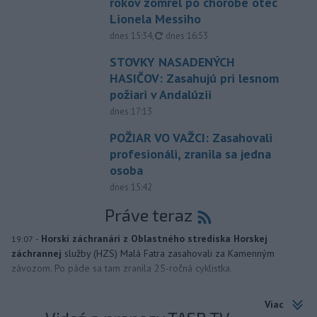
rokov zomrel po chorobe otec
Lionela Messiho
aktualizované
dnes 15:34
,
dnes 16:53
STOVKY NASADENÝCH
HASIČOV: Zasahujú pri lesnom
požiari v Andalúzii
dnes 17:13
POŽIAR VO VAŽCI: Zasahovali
profesionáli, zranila sa jedna
osoba
dnes 15:42
Práve teraz
-
Horskí záchranári z Oblastného strediska Horskej
19:07
záchrannej
služby (HZS) Malá Fatra zasahovali za Kamenným
závozom. Po páde sa tam zranila 25-ročná cyklistka.
Viac