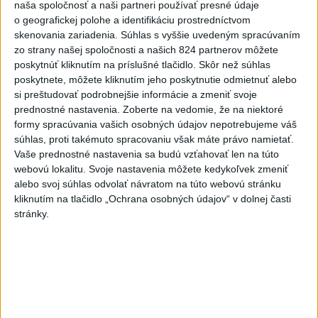
ČIASTOČNÉ ZATMENIE SLNKA: Pozorovať sa bude dať v
naša spoločnosť a naši partneri používať presné údaje
stredu
o geografickej polohe a identifikáciu prostredníctvom
skenovania zariadenia. Súhlas s vyššie uvedeným spracúvaním
5
Na Kamzíku v Bratislave v sobotu otvoria nové Šantisko
zo strany našej spoločnosti a našich 824 partnerov môžete
pre deti
poskytnúť kliknutím na príslušné tlačidlo. Skôr než súhlas
poskytnete, môžete kliknutím jeho poskytnutie odmietnuť alebo
6
V časti Košice-Krásna otvorili park pomenovaný po
si preštudovať podrobnejšie informácie a zmeniť svoje
kňazovi Semivanovi
prednostné nastavenia.
Zoberte na vedomie, že na niektoré
formy spracúvania vašich osobných údajov nepotrebujeme váš
7
Očovská folklórna hruda tradične privítala domáce
súhlas, proti takémuto spracovaniu však máte právo namietať.
folklórne kolektívy
Vaše prednostné nastavenia sa budú vzťahovať len na túto
webovú lokalitu. Svoje nastavenia môžete kedykoľvek zmeniť
alebo svoj súhlas odvolať návratom na túto webovú stránku
Najnovšie správy na Teraz.sk
kliknutím na tlačidlo „Ochrana osobných údajov“ v dolnej časti
stránky.
Vyhlásenia
Priame prenosy z Národnej rady SR
Politika na sociálnych sieťach