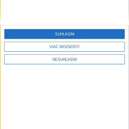
SÚHLASÍM
VIAC MOŽNOSTÍ
NESÚHLASÍM
....