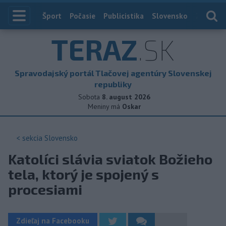
Index
Šport
Počasie
Publicistika
Slovensko
Zahranič
TERAZ
.SK
Spravodajský portál Tlačovej agentúry Slovenskej
republiky
Sobota
8. august 2026
Meniny má
Oskar
< sekcia
Slovensko
Katolíci slávia sviatok Božieho
tela, ktorý je spojený s
procesiami
Zdieľaj na Facebooku