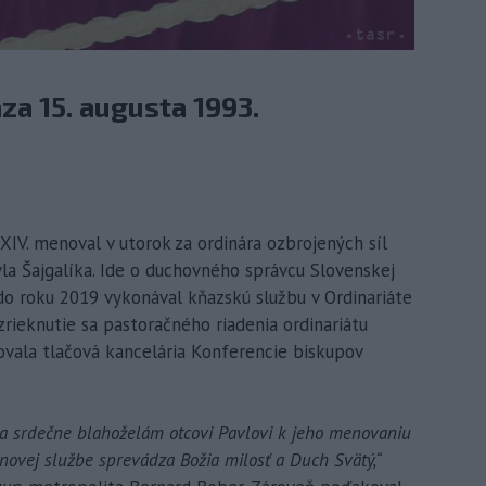
aza 15. augusta 1993.
 XIV. menoval v utorok za ordinára ozbrojených síl
la Šajgalíka. Ide o duchovného správcu Slovenskej
 do roku 2019 vykonával kňazskú službu v Ordinariáte
zrieknutie sa pastoračného riadenia ordinariátu
vala tlačová kancelária Konferencie biskupov
a srdečne blahoželám otcovi Pavlovi k jeho menovaniu
 novej službe sprevádza Božia milosť a Duch Svätý,“