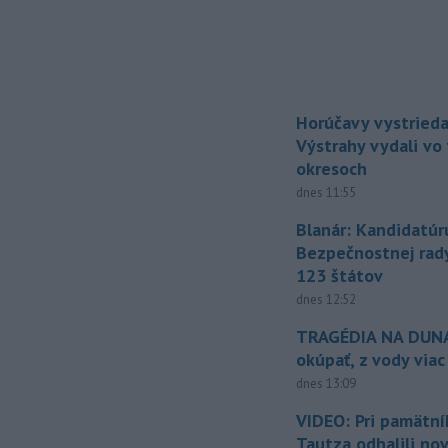
Horúčavy vystrieda
Výstrahy vydali vo
okresoch
dnes 11:55
Blanár: Kandidatúr
Bezpečnostnej rad
123 štátov
dnes 12:52
TRAGÉDIA NA DUNAJ
okúpať, z vody viac
dnes 13:09
VIDEO: Pri pamätn
Tautza odhalili no