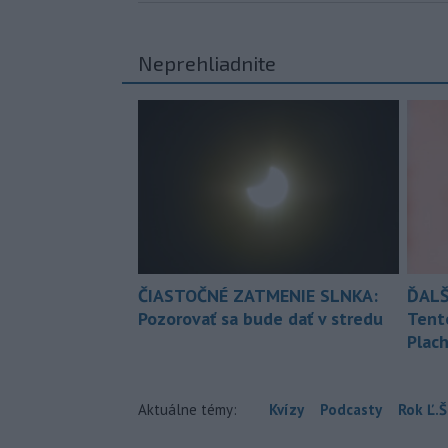
Neprehliadnite
ČIASTOČNÉ ZATMENIE SLNKA:
ĎALŠ
Pozorovať sa bude dať v stredu
Tent
Plach
Aktuálne témy:
Kvízy
Podcasty
Rok Ľ.Š