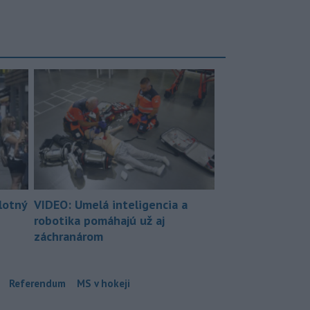
lotný
VIDEO: Umelá inteligencia a
robotika pomáhajú už aj
záchranárom
Referendum
MS v hokeji