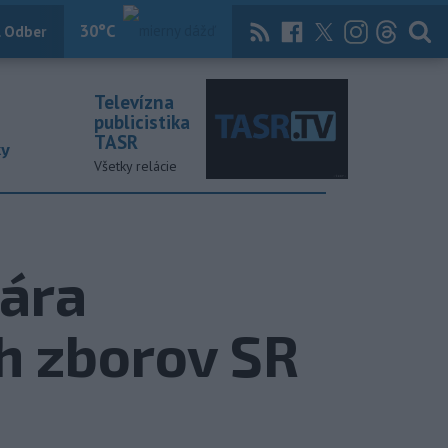
30
°C
 Odber
Knihy
Útulkovo
Magazín
News Now
Archív
TASR
Televízna
publicistika
TASR
ky
Všetky relácie
ára
ch zborov SR