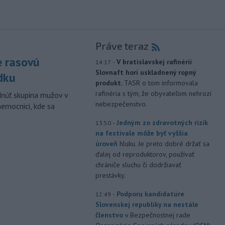
Práve teraz
e rasovú
-
V bratislavskej rafinérii
14:17
Slovnaft horí uskladnený ropný
dku
produkt.
TASR o tom informovala
rafinéria s tým, že obyvateľom nehrozí
dnúť skupina mužov v
nebezpečenstvo.
nemocnici, kde sa
-
Jedným zo zdravotných rizík
13:50
na festivale môže byť vyššia
úroveň
hluku. Je preto dobré držať sa
ďalej od reproduktorov, používať
chrániče sluchu či dodržiavať
prestávky.
-
Podporu kandidatúre
12:49
Slovenskej republiky na nestále
členstvo
v Bezpečnostnej rade