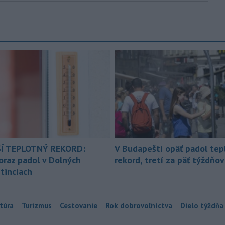
Í TEPLOTNÝ REKORD:
V Budapešti opäť padol tep
oraz padol v Dolných
rekord, tretí za päť týždňov
tinciach
túra
Turizmus
Cestovanie
Rok dobrovoľníctva
Dielo týždňa