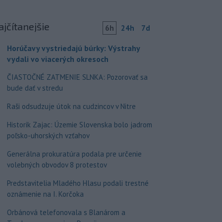
ajčítanejšie
6h
24h
7d
Horúčavy vystriedajú búrky: Výstrahy
vydali vo viacerých okresoch
ČIASTOČNÉ ZATMENIE SLNKA: Pozorovať sa
bude dať v stredu
Raši odsudzuje útok na cudzincov v Nitre
Historik Zajac: Územie Slovenska bolo jadrom
poľsko-uhorských vzťahov
Generálna prokuratúra podala pre určenie
volebných obvodov 8 protestov
Predstavitelia Mladého Hlasu podali trestné
oznámenie na I. Korčoka
Orbánová telefonovala s Blanárom a