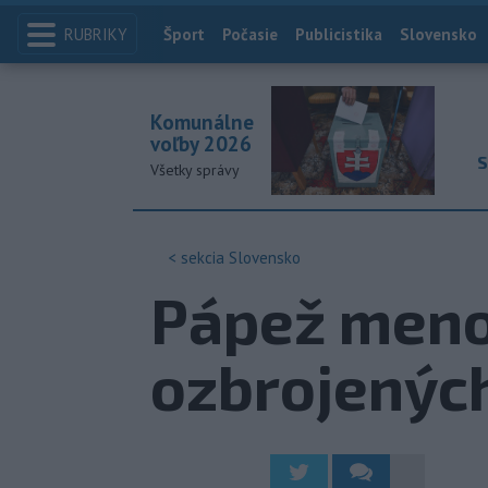
RUBRIKY
Index
Šport
Počasie
Publicistika
Slovensko
Komunálne
voľby 2026
S
Všetky správy
< sekcia
Slovensko
Pápež meno
ozbrojených