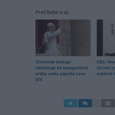
Prečítajte si aj:
Slovenskí biskupi
KBS: No
odcestujú na inauguračnú
Otcovi v
svätú omšu pápeža Leva
srdečné 
XIV.