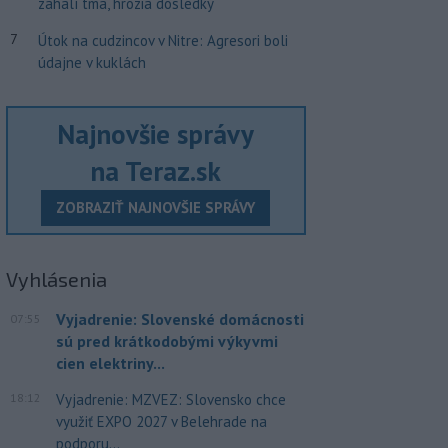
zahalí tma, hrozia dôsledky
7
Útok na cudzincov v Nitre: Agresori boli
údajne v kuklách
Najnovšie správy
na Teraz.sk
ZOBRAZIŤ NAJNOVŠIE SPRÁVY
Vyhlásenia
Vyjadrenie: Slovenské domácnosti
07:55
sú pred krátkodobými výkyvmi
cien elektriny...
18:12
Vyjadrenie: MZVEZ: Slovensko chce
využiť EXPO 2027 v Belehrade na
podporu...