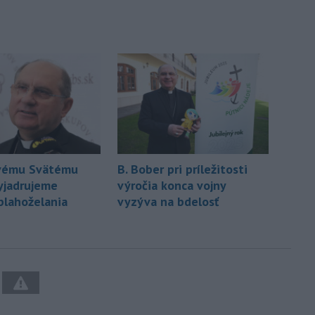
vému Svätému
B. Bober pri príležitosti
yjadrujeme
výročia konca vojny
blahoželania
vyzýva na bdelosť