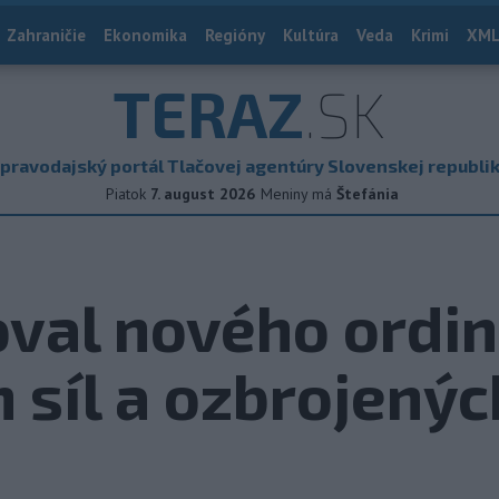
Zahraničie
Ekonomika
Regióny
Kultúra
Veda
Krimi
XML
TERAZ
.SK
pravodajský portál Tlačovej agentúry Slovenskej republi
Piatok
7. august 2026
Meniny má
Štefánia
val nového ordin
 síl a ozbrojený