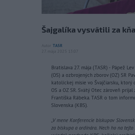
Šajgalíka vysvätili za kň
Autor
TASR
27. mája 2025 13:07
Bratislava 27. mája (TASR) - Pápež Lev
(OS) a ozbrojených zborov (OZ) SR Pav
katolíckej misie vo Švajčiarsku, ktorý
OS a OZ SR. Svätý Otec zároveň prijal 
Františka Rábeka. TASR o tom informo
Slovenska (KBS).
„V mene Konferencie biskupov Slovensk
za biskupa a ordinára. Nech ho na tejto