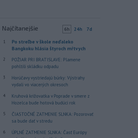
Najčítanejšie
6h
24h
7d
Po streľbe v škole neďaleko
1
Bangkoku hlásia štyroch mŕtvych
2
POŽIAR PRI BRATISLAVE: Plamene
pohltili skládku odpadu
3
Horúčavy vystriedajú búrky: Výstrahy
vydali vo viacerých okresoch
4
Kruhová križovatka v Poprade v smere z
Hozelca bude hotová budúci rok
5
ČIASTOČNÉ ZATMENIE SLNKA: Pozorovať
sa bude dať v stredu
6
ÚPLNÉ ZATMENIE SLNKA: Časť Európy