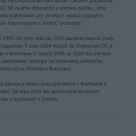
skup metropolita Bernard Bober. Zároveň poďakoval
OZ SR za jeho dlhoročnú a obetavú službu.
„Jeho
ola požehnaním pre mnohých vojakov, policajtov,
kov bezpečnostných zložiek,“
podotkol.
ta 1993. Od toho roku do 2005 zastával viaceré úrady
 kapucínov. V roku 2004 vstúpil do Ordinariátu OS a
án v Bratislave. V rokoch 2006 až 2019 bol členom
z pastorálnej teológie na Viedenskej univerzite.
mocnici sv. Michala v Bratislave.
o zástupca vikára, policajný dekan v Bratislave a
ariátu. Od roku 2019 bol duchovným správcom
rsku s bydliskom v Zürichu.