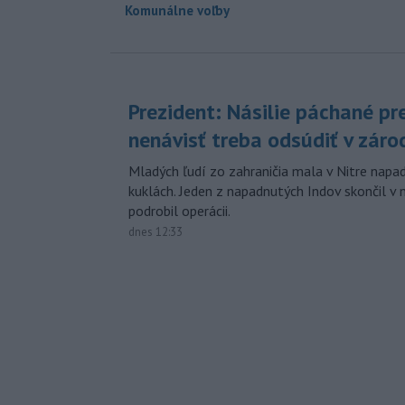
Komunálne voľby
Prezident: Násilie páchané pr
nenávisť treba odsúdiť v záro
Mladých ľudí zo zahraničia mala v Nitre napa
kuklách. Jeden z napadnutých Indov skončil v 
podrobil operácii.
dnes 12:33