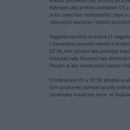
uviedol predseda KBS, košický arcibi
Rábekovi ako prvému ordinárovi OS a 
práca zanechala nezmazateľnú stopu a b
väzenských kaplánov i ďalších príslušní
Šajgalíka vysvätili za kňaza 15. augus
v Slovenskej provincii menších bratov
OZ SR, kde pôsobil ako policajný kapl
kňazskej rady. Dosiahol tiež doktorát 
Pôsobil aj ako nemocničný kaplán v Ne
V Ordinariáte OS a OZ SR pôsobil aj ak
člen prípravnej komisie synody ordin
Slovenskej katolíckej misie vo Švajčia