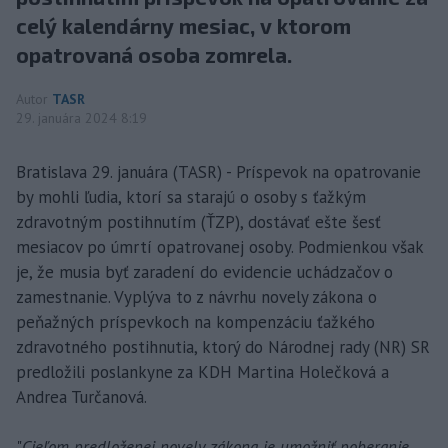
celý kalendárny mesiac, v ktorom
opatrovaná osoba zomrela.
Autor
TASR
29. januára 2024 8:19
Bratislava 29. januára (TASR) - Príspevok na opatrovanie
by mohli ľudia, ktorí sa starajú o osoby s ťažkým
zdravotným postihnutím (ŤZP), dostávať ešte šesť
mesiacov po úmrtí opatrovanej osoby. Podmienkou však
je, že musia byť zaradení do evidencie uchádzačov o
zamestnanie. Vyplýva to z návrhu novely zákona o
peňažných príspevkoch na kompenzáciu ťažkého
zdravotného postihnutia, ktorý do Národnej rady (NR) SR
predložili poslankyne za KDH Martina Holečková a
Andrea Turčanová.
"
Cieľom predloženej novely zákona je umožniť poberanie