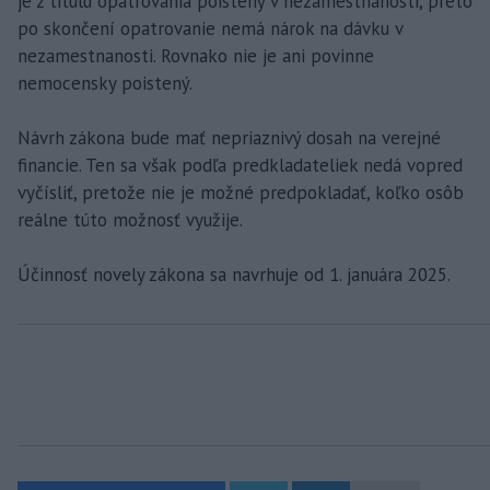
je z titulu opatrovania poistený v nezamestnanosti, preto
po skončení opatrovanie nemá nárok na dávku v
nezamestnanosti. Rovnako nie je ani povinne
nemocensky poistený.
Návrh zákona bude mať nepriaznivý dosah na verejné
financie. Ten sa však podľa predkladateliek nedá vopred
vyčísliť, pretože nie je možné predpokladať, koľko osôb
reálne túto možnosť využije.
Účinnosť novely zákona sa navrhuje od 1. januára 2025.