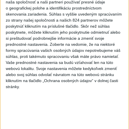
naša spoločnosť a naši partneri používať presné údaje
6h
24h
7d
o geografickej polohe a identifikáciu prostredníctvom
skenovania zariadenia. Súhlas s vyššie uvedeným spracúvaním
POŽIAR V SLOVNAFTE: Došlo k narušeniu
1
zo strany našej spoločnosti a našich 824 partnerov môžete
jednej z nádrží
poskytnúť kliknutím na príslušné tlačidlo. Skôr než súhlas
poskytnete, môžete kliknutím jeho poskytnutie odmietnuť alebo
2
Horúčavy vystriedajú búrky: Výstrahy vydali vo viacerých
si preštudovať podrobnejšie informácie a zmeniť svoje
prednostné nastavenia.
Zoberte na vedomie, že na niektoré
okresoch
formy spracúvania vašich osobných údajov nepotrebujeme váš
3
POŽIAR PRI BRATISLAVE: Plamene pohltili skládku
súhlas, proti takémuto spracovaniu však máte právo namietať.
Vaše prednostné nastavenia sa budú vzťahovať len na túto
odpadu
webovú lokalitu. Svoje nastavenia môžete kedykoľvek zmeniť
4
ČIASTOČNÉ ZATMENIE SLNKA: Pozorovať sa bude dať v
alebo svoj súhlas odvolať návratom na túto webovú stránku
kliknutím na tlačidlo „Ochrana osobných údajov“ v dolnej časti
stredu
stránky.
5
ÚPLNÉ ZATMENIE SLNKA: Časť Európy zahalí tma,
hrozia dôsledky
6
TRAGÉDIA NA DUNAJI: Muž sa išiel okúpať, z vody viac
nevyšiel
7
V časti Košice-Krásna otvorili park pomenovaný po