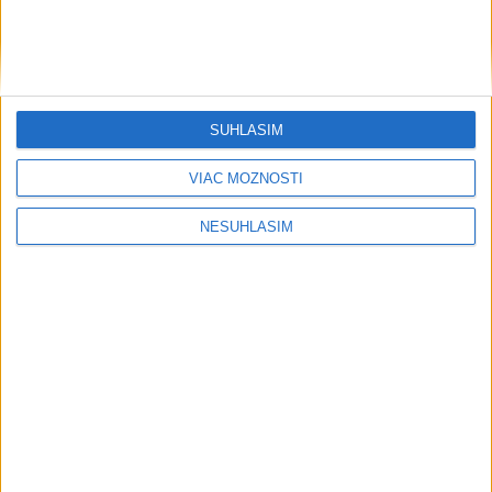
....
SÚHLASÍM
VIAC MOŽNOSTÍ
NESÚHLASÍM
....