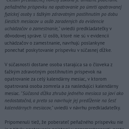
peňažného príspevku na opatrovanie po úmrtí opatrovanej
fyzickej osoby s ťažkým zdravotným postihnutím po dobu
šiestich mesiacov u osôb zaradených do evidencie
uchádzačov o zamestnanie,
" uviedli predkladateľky v
dôvodovej správe. U osôb, ktoré nie sú v evidencii
uchádzačov o zamestnanie, navrhujú poslankyne
ponechať poskytovanie príspevku v súčasnej dĺžke.
V súčasnosti dostane osoba starajúca sa o človeka z
ťažkým zdravotným postihnutím príspevok na
opatrovanie za celý kalendárny mesiac, v ktorom
opatrovaná osoba zomrela a za nasledujúci kalendárny
mesiac. "
Súčasná dĺžka zhruba jedného mesiaca sa javí ako
nedostatočná, a preto sa navrhuje jej predĺženie na šesť
kalendárnych mesiacov,
" uviedli v návrhu predkladateľky.
Pripomenuli tiež, že poberateľ peňažného príspevku nie