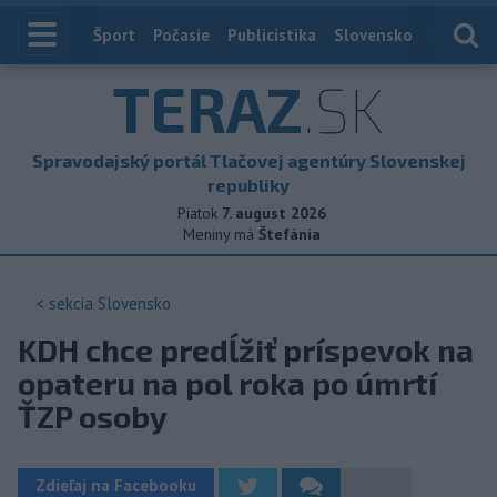
Index
Šport
Počasie
Publicistika
Slovensko
Zahranič
TERAZ
.SK
Spravodajský portál Tlačovej agentúry Slovenskej
republiky
Piatok
7. august 2026
Meniny má
Štefánia
< sekcia
Slovensko
KDH chce predĺžiť príspevok na
opateru na pol roka po úmrtí
ŤZP osoby
Zdieľaj na Facebooku