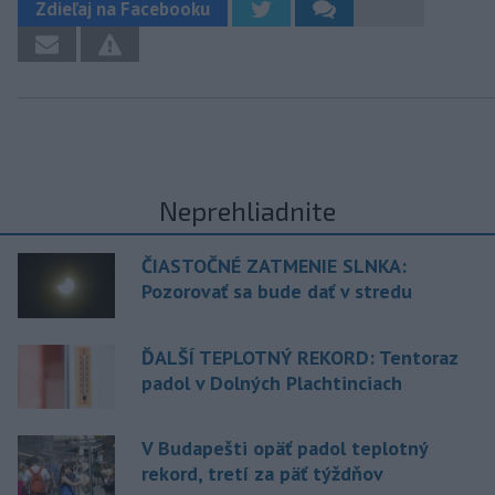
Zdieľaj na Facebooku
Neprehliadnite
ČIASTOČNÉ ZATMENIE SLNKA:
Pozorovať sa bude dať v stredu
ĎALŠÍ TEPLOTNÝ REKORD: Tentoraz
padol v Dolných Plachtinciach
V Budapešti opäť padol teplotný
rekord, tretí za päť týždňov