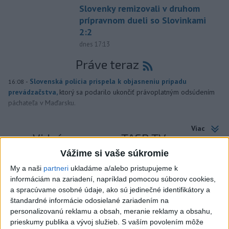
Slovenky remizovali v druhom
prípravnom dueli so Slovinkami
2:2
dnes 17:13
Práve teraz
-
Slovenská polícia prispela k objasneniu prípadu
16:08
prevádzačstva,
ktorý sa podarilo ukončiť právoplatným odsúdením
páchateľa v Maďarsku.
Viac
Videá a prenosy TASR TV
Vážime si vaše súkromie
Deväť Slovákov zabojuje na ME v Paríži
My a naši
partneri
ukladáme a/alebo pristupujeme k
o čo najlepšie výsledky
informáciám na zariadení, napríklad pomocou súborov cookies,
a spracúvame osobné údaje, ako sú jedinečné identifikátory a
Viac
štandardné informácie odosielané zariadením na
personalizovanú reklamu a obsah, meranie reklamy a obsahu,
Najčítanejšie
prieskumy publika a vývoj služieb.
S vaším povolením môže