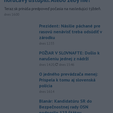
Teraz.sk prináša predpoveď počasia na nasledujúci týždeň.
dnes 16:00
Prezident: Násilie páchané pre
rasovú nenávisť treba odsúdiť v
zárodku
dnes 12:33
POŽIAR V SLOVNAFTE: Došlo k
narušeniu jednej z nádrží
aktualizované
dnes 14:20
,
dnes 15:46
O jedného prevádzača menej:
Prispela k tomu aj slovenská
polícia
dnes 16:14
Blanár: Kandidatúru SR do
Bezpečnostnej rady OSN
podporilo 123 štátov