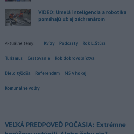
VIDEO: Umelá inteligencia a robotika
pomáhajú už aj záchranárom
Aktuálne témy:
Kvízy
Podcasty
Rok Ľ.Štúra
Turizmus
Cestovanie
Rok dobrovoľníctva
Dielo týždňa
Referendum
MS v hokeji
Komunálne voľby
VEĽKÁ PREDPOVEĎ POČASIA: Extrémne
horúčavy ustúpili. Alebo žeby nie?