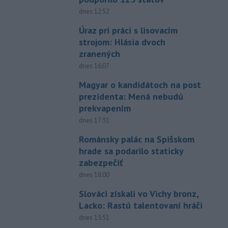
dnes 12:52
Úraz pri práci s lisovacím
strojom: Hlásia dvoch
zranených
dnes 16:07
Magyar o kandidátoch na post
prezidenta: Mená nebudú
prekvapením
dnes 17:31
Románsky palác na Spišskom
hrade sa podarilo staticky
zabezpečiť
dnes 18:00
Slováci získali vo Vichy bronz,
Lacko: Rastú talentovaní hráči
dnes 15:51