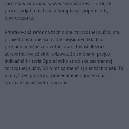
záchrannú zdravotnú službu
," skonštatoval. Tvrdí, že
proces prijatia materiálu komplikujú pripomienky
envirorezortu.
Pripravovaná reforma záchrannej zdravotnej služby má
priniesť dostupnejšiu a adresnejšiu neodkladnú
prednemocničnú zdravotnú starostlivosť. Rezort
zdravotníctva už skôr avizoval, že zmenami prejdú
indikačné kritériá Operačného strediska záchrannej
zdravotnej služby SR a má sa meniť aj sieť záchraniek. Tá
má byť geograficky aj procedurálne napojená na
optimalizovanú sieť nemocníc.