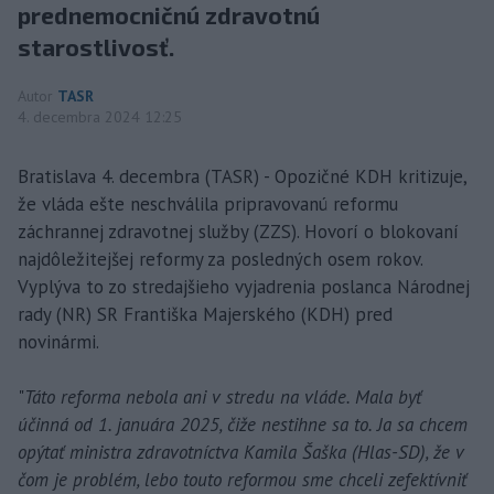
prednemocničnú zdravotnú
starostlivosť.
Autor
TASR
4. decembra 2024 12:25
Bratislava 4. decembra (TASR) - Opozičné KDH kritizuje,
že vláda ešte neschválila pripravovanú reformu
záchrannej zdravotnej služby (ZZS). Hovorí o blokovaní
najdôležitejšej reformy za posledných osem rokov.
Vyplýva to zo stredajšieho vyjadrenia poslanca Národnej
rady (NR) SR Františka Majerského (KDH) pred
novinármi.
"
Táto reforma nebola ani v stredu na vláde. Mala byť
účinná od 1. januára 2025, čiže nestihne sa to. Ja sa chcem
opýtať ministra zdravotníctva Kamila Šaška (Hlas-SD), že v
čom je problém, lebo touto reformou sme chceli zefektívniť