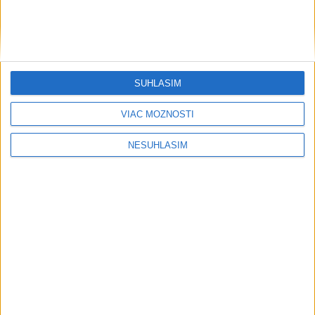
....
SÚHLASÍM
VIAC MOŽNOSTÍ
....
NESÚHLASÍM