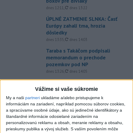
boxov pre diviaky
aktualizované
dnes 12:11
,
dnes 13:22
ÚPLNÉ ZATMENIE SLNKA: Časť
Európy zahalí tma, hrozia
dôsledky
aktualizované
dnes 13:35
,
dnes 14:03
Taraba s Takáčom podpísali
memorandum o prechode
pozemkov pod NP
aktualizované
dnes 13:26
,
dnes 14:05
EXTRÉMNE HORÚČAVY: Takéto
môžu byť dôsledky
Vážime si vaše súkromie
dnes 14:34
My a naši
partneri
ukladáme a/alebo pristupujeme k
informáciám na zariadení, napríklad pomocou súborov cookies,
Na hranici Maroka s Ceutou
a spracúvame osobné údaje, ako sú jedinečné identifikátory a
zomrelo asi 100 ľudí, oznámil
štandardné informácie odosielané zariadením na
starosta
personalizovanú reklamu a obsah, meranie reklamy a obsahu,
dnes 15:47
prieskumy publika a vývoj služieb.
S vaším povolením môže