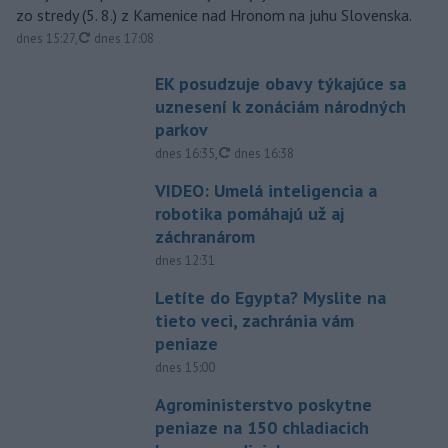
zo stredy (5. 8.) z Kamenice nad Hronom na juhu Slovenska.
aktualizované
dnes 15:27
,
dnes 17:08
EK posudzuje obavy týkajúce sa
uznesení k zonáciám národných
parkov
aktualizované
dnes 16:35
,
dnes 16:38
VIDEO: Umelá inteligencia a
robotika pomáhajú už aj
záchranárom
dnes 12:31
Letíte do Egypta? Myslite na
tieto veci, zachránia vám
peniaze
dnes 15:00
Agroministerstvo poskytne
peniaze na 150 chladiacich