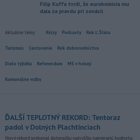
Filip Kuffa tvrdí, že eurokomisia mu
dala za pravdu pri zonácii
Aktuálne témy:
Kvízy
Podcasty
Rok Ľ.Štúra
Turizmus
Cestovanie
Rok dobrovoľníctva
Dielo týždňa
Referendum
MS v hokeji
Komunálne voľby
ĎALŠÍ TEPLOTNÝ REKORD: Tentoraz
padol v Dolných Plachtinciach
Nový rekord prekonal doterajšiu najvyššiu nameranú hodnotu