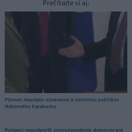
Prečítajte si aj:
Plénum neprijalo uznesenie k zaisteniu politikov
Náhorného Karabachu
Poslanci nepodporili znovuzavedenie domovov pre