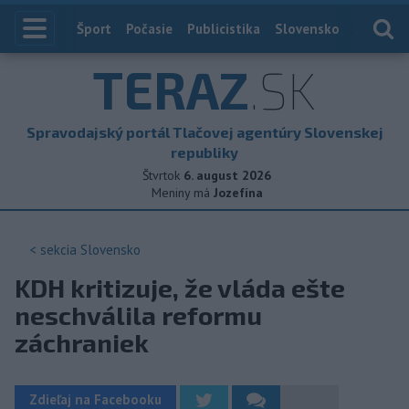
Index
Šport
Počasie
Publicistika
Slovensko
Zahranič
TERAZ
.SK
Spravodajský portál Tlačovej agentúry Slovenskej
republiky
Štvrtok
6. august 2026
Meniny má
Jozefína
< sekcia
Slovensko
KDH kritizuje, že vláda ešte
neschválila reformu
záchraniek
Zdieľaj na Facebooku