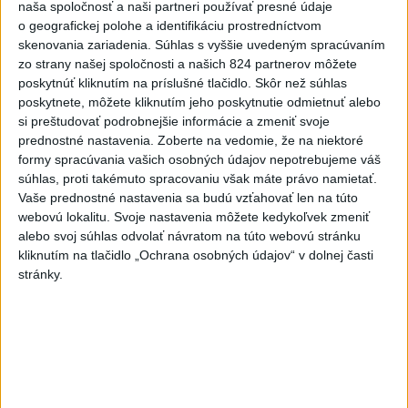
naša spoločnosť a naši partneri používať presné údaje
Deväť Slovákov zabojuje na ME
o geografickej polohe a identifikáciu prostredníctvom
v Paríži o čo najlepšie výsledky
skenovania zariadenia. Súhlas s vyššie uvedeným spracúvaním
dnes 13:05
zo strany našej spoločnosti a našich 824 partnerov môžete
poskytnúť kliknutím na príslušné tlačidlo. Skôr než súhlas
Práve teraz
poskytnete, môžete kliknutím jeho poskytnutie odmietnuť alebo
si preštudovať podrobnejšie informácie a zmeniť svoje
-
V dunajských prístavoch v Bratislave, Komárne a Štúrove
17:36
prednostné nastavenia.
Zoberte na vedomie, že na niektoré
v prvom
polroku 2026 zaznamenali spolu 1827 pristátí osobných
formy spracúvania vašich osobných údajov nepotrebujeme váš
kajutových a výletných plavidiel.
súhlas, proti takémuto spracovaniu však máte právo namietať.
Vaše prednostné nastavenia sa budú vzťahovať len na túto
Viac
webovú lokalitu. Svoje nastavenia môžete kedykoľvek zmeniť
Videá a prenosy TASR TV
alebo svoj súhlas odvolať návratom na túto webovú stránku
kliknutím na tlačidlo „Ochrana osobných údajov“ v dolnej časti
Deväť Slovákov zabojuje na ME v Paríži
stránky.
o čo najlepšie výsledky
Viac
Najčítanejšie