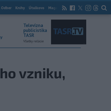
 Odber
Knihy
Útulkovo
Magazín
News Now
Archív
TASR
Televízna
publicistika
TASR
ky
Všetky relácie
jho vzniku,