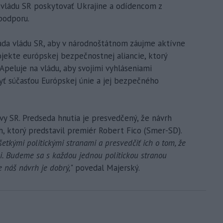
 vládu SR poskytovať Ukrajine a odídencom z
podporu.
iada vládu SR, aby v národnoštátnom záujme aktívne
jekte európskej bezpečnostnej aliancie, ktorý
Apeluje na vládu, aby svojimi vyhláseniami
ť súčasťou Európskej únie a jej bezpečného
y SR. Predseda hnutia je presvedčený, že návrh
, ktorý predstavil premiér Robert Fico (Smer-SD).
tkými politickými stranami a presvedčiť ich o tom, že
li. Budeme sa s každou jednou politickou stranou
e náš návrh je dobrý,
" povedal Majerský.