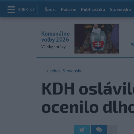
RUBRIKY
Index
Šport
Počasie
Publicistika
Slovensko
Komunálne
voľby 2026
S
Všetky správy
< sekcia
Slovensko
KDH oslávil
ocenilo dlh