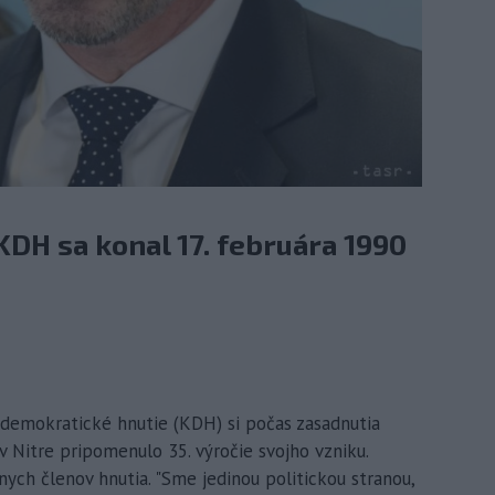
DH sa konal 17. februára 1990
odemokratické hnutie (KDH) si počas zasadnutia
 Nitre pripomenulo 35. výročie svojho vzniku.
ych členov hnutia. "Sme jedinou politickou stranou,