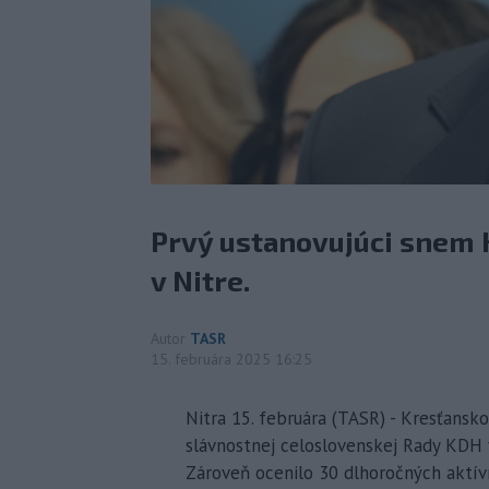
Prvý ustanovujúci snem K
v Nitre.
Autor
TASR
15. februára 2025 16:25
Nitra 15. februára (TASR) - Kresťansk
slávnostnej celoslovenskej Rady KDH v
Zároveň ocenilo 30 dlhoročných aktívn