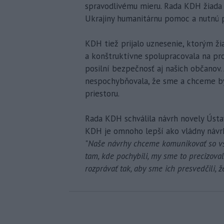
spravodlivému mieru. Rada KDH žiada
Ukrajiny humanitárnu pomoc a nutnú 
KDH tiež prijalo uznesenie, ktorým ž
a konštruktívne spolupracovala na pro
posilní bezpečnosť aj našich občanov. 
nespochybňovala, že sme a chceme by
priestoru.
Rada KDH schválila návrh novely Ústav
KDH je omnoho lepší ako vládny návrh
"
Naše návrhy chceme komunikovať so vše
tam, kde pochybili, my sme to precizova
rozprávať tak, aby sme ich presvedčili, ž