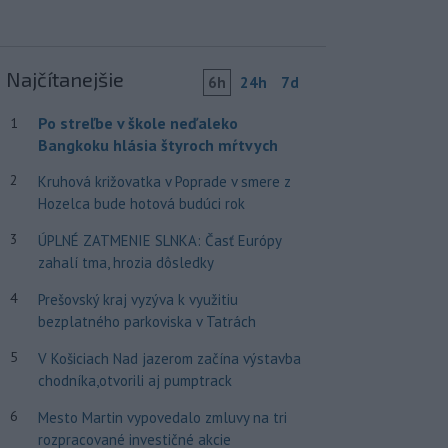
Najčítanejšie
6h
24h
7d
Po streľbe v škole neďaleko
1
Bangkoku hlásia štyroch mŕtvych
2
Kruhová križovatka v Poprade v smere z
Hozelca bude hotová budúci rok
3
ÚPLNÉ ZATMENIE SLNKA: Časť Európy
zahalí tma, hrozia dôsledky
4
Prešovský kraj vyzýva k využitiu
bezplatného parkoviska v Tatrách
5
V Košiciach Nad jazerom začína výstavba
chodníka,otvorili aj pumptrack
6
Mesto Martin vypovedalo zmluvy na tri
rozpracované investičné akcie