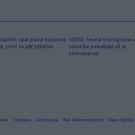
dapešti opäť padol teplotný
VIDEO: Umelá inteligencia 
d, tretí za päť týždňov
robotika pomáhajú už aj
záchranárom
túra
Turizmus
Cestovanie
Rok dobrovoľníctva
Dielo týždňa