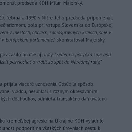
ripomenul predseda KDH Milan Majerský.
7. februára 1990 v Nitre. Jeho predseda pripomenul,
mečiarizmom, bolo pri vstupe Slovenska do Európskej
ení v mestách, obciach, samosprávnych krajoch, sme v
j v Európskom parlamente,
" skonštatoval Majerský.
v zažilo hnutie aj pády. "
Sedem a pol roka sme boli
ali pozviechať a vrátiť sa späť do Národnej rady,
"
prijala viaceré uznesenia. Odsúdila spôsob
zovanej vládou, nesúhlasí s ráznym okresávaním
ských dôchodkov, odmieta transakčnú daň uvalenú
tku kremeľskej agresie na Ukrajine KDH vyjadrilo
dlanosť podporiť na všetkých úrovniach cestu k