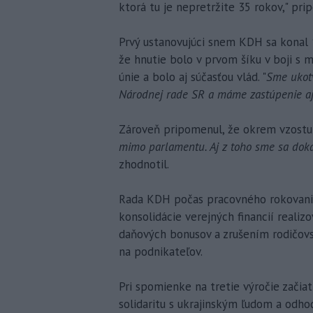
ktorá tu je nepretržite 35 rokov," p
Prvý ustanovujúci snem KDH sa konal 1
že hnutie bolo v prvom šíku v boji s 
únie a bolo aj súčasťou vlád. "
Sme ukotv
Národnej rade SR a máme zastúpenie a
Zároveň pripomenul, že okrem vzostupo
mimo parlamentu. Aj z toho sme sa dokáz
zhodnotil.
Rada KDH počas pracovného rokovania 
konsolidácie verejných financií reali
daňových bonusov a zrušením rodičov
na podnikateľov.
Pri spomienke na tretie výročie začia
solidaritu s ukrajinským ľudom a odho