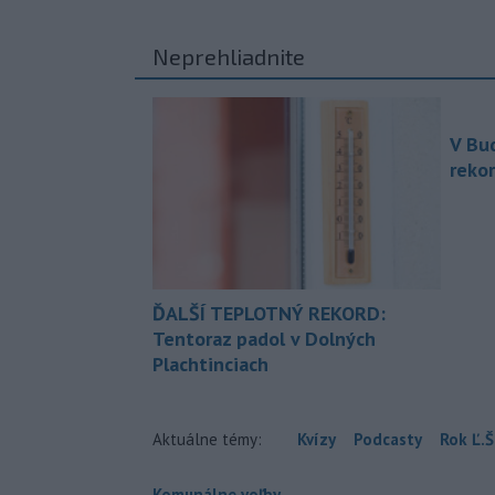
Neprehliadnite
V Bu
rekor
ĎALŠÍ TEPLOTNÝ REKORD:
Tentoraz padol v Dolných
Plachtinciach
Aktuálne témy:
Kvízy
Podcasty
Rok Ľ.Š
Komunálne voľby