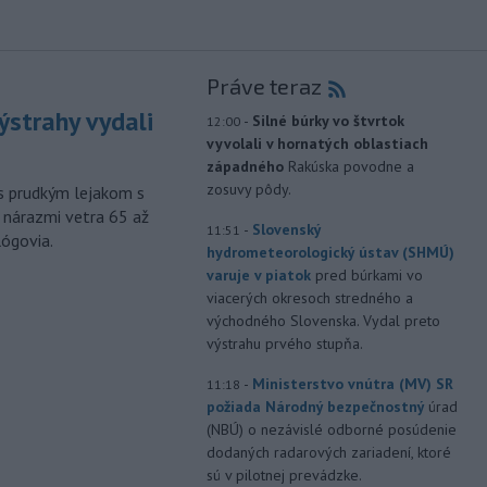
Práve teraz
ýstrahy vydali
-
Silné búrky vo štvrtok
12:00
vyvolali v hornatých oblastiach
západného
Rakúska povodne a
zosuvy pôdy.
s prudkým lejakom s
 nárazmi vetra 65 až
-
Slovenský
11:51
lógovia.
hydrometeorologický ústav (SHMÚ)
varuje v piatok
pred búrkami vo
viacerých okresoch stredného a
východného Slovenska. Vydal preto
výstrahu prvého stupňa.
-
Ministerstvo vnútra (MV) SR
11:18
požiada Národný bezpečnostný
úrad
(NBÚ) o nezávislé odborné posúdenie
dodaných radarových zariadení, ktoré
sú v pilotnej prevádzke.