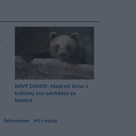
a
NOVÝ DOMOV: Medveď Artur z
košickej zoo odchádza za
hranice
Referendum
MS v hokeji