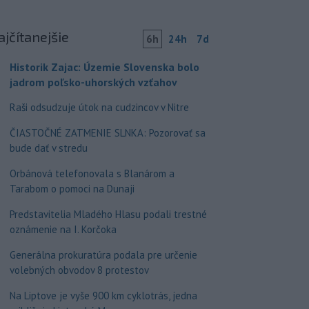
ajčítanejšie
6h
24h
7d
Historik Zajac: Územie Slovenska bolo
jadrom poľsko-uhorských vzťahov
Raši odsudzuje útok na cudzincov v Nitre
ČIASTOČNÉ ZATMENIE SLNKA: Pozorovať sa
bude dať v stredu
Orbánová telefonovala s Blanárom a
Tarabom o pomoci na Dunaji
Predstavitelia Mladého Hlasu podali trestné
oznámenie na I. Korčoka
Generálna prokuratúra podala pre určenie
volebných obvodov 8 protestov
Na Liptove je vyše 900 km cyklotrás, jedna