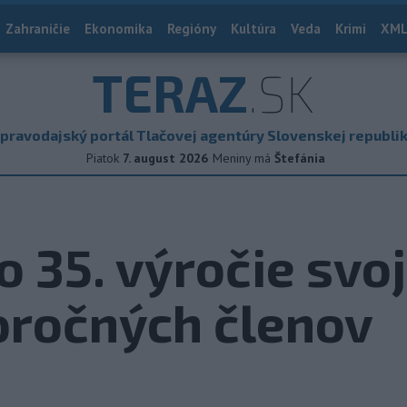
Zahraničie
Ekonomika
Regióny
Kultúra
Veda
Krimi
XML
TERAZ
.SK
pravodajský portál Tlačovej agentúry Slovenskej republi
Piatok
7. august 2026
Meniny má
Štefánia
o 35. výročie svo
oročných členov