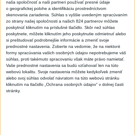
naša spoločnosť a naši partneri používať presné údaje
o geografickej polohe a identifikáciu prostredníctvom
ČIASTOČNÉ ZATMENIE SLNKA: Pozorovať
1
skenovania zariadenia. Súhlas s vyššie uvedeným spracúvaním
sa bude dať v stredu
zo strany našej spoločnosti a našich 824 partnerov môžete
poskytnúť kliknutím na príslušné tlačidlo. Skôr než súhlas
2
poskytnete, môžete kliknutím jeho poskytnutie odmietnuť alebo
V časti Košice-Krásna otvorili park pomenovaný po
si preštudovať podrobnejšie informácie a zmeniť svoje
kňazovi Semivanovi
prednostné nastavenia.
Zoberte na vedomie, že na niektoré
3
formy spracúvania vašich osobných údajov nepotrebujeme váš
POŽIAR V SLOVNAFTE: Došlo k narušeniu jednej z nádrží
súhlas, proti takémuto spracovaniu však máte právo namietať.
4
Pri požiari lesného porastu v Trstíne zasahuje takmer 50
Vaše prednostné nastavenia sa budú vzťahovať len na túto
webovú lokalitu. Svoje nastavenia môžete kedykoľvek zmeniť
hasičov
alebo svoj súhlas odvolať návratom na túto webovú stránku
5
VEĽKÁ PREDPOVEĎ POČASIA: Extrémne horúčavy
kliknutím na tlačidlo „Ochrana osobných údajov“ v dolnej časti
stránky.
ustúpili. Alebo žeby nie?
6
Fridrichová: Školy vyučujúce po novom musia mať
pripravené osnovy
7
TRAGÉDIA NA DUNAJI: Muž sa išiel okúpať, z vody viac
nevyšiel