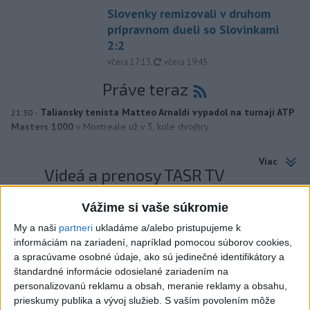
Slovenky remizovali v druhom
prípravnom dueli so Slovinkami
2:2
aktualizované
včera 17:13
,
včera 19:45
Práve teraz
-
Taliansky tenista Matteo Arnaldi vypadol na turnaji ATP
21:30
Masters 1000
v Montreale už v 3. kole dvojhry.
Viac
Videá a prenosy TASR TV
Deväť Slovákov zabojuje na ME v Paríži
Vážime si vaše súkromie
o čo najlepšie výsledky
My a naši
partneri
ukladáme a/alebo pristupujeme k
informáciám na zariadení, napríklad pomocou súborov cookies,
a spracúvame osobné údaje, ako sú jedinečné identifikátory a
Viac
štandardné informácie odosielané zariadením na
Najčítanejšie
personalizovanú reklamu a obsah, meranie reklamy a obsahu,
prieskumy publika a vývoj služieb.
S vaším povolením môže
6h
24h
7d