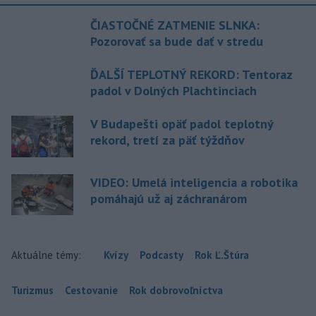
ČIASTOČNÉ ZATMENIE SLNKA:
Pozorovať sa bude dať v stredu
ĎALŠÍ TEPLOTNÝ REKORD: Tentoraz
padol v Dolných Plachtinciach
V Budapešti opäť padol teplotný
rekord, tretí za päť týždňov
VIDEO: Umelá inteligencia a robotika
pomáhajú už aj záchranárom
Aktuálne témy:
Kvízy
Podcasty
Rok Ľ.Štúra
Turizmus
Cestovanie
Rok dobrovoľníctva