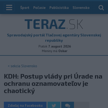
Index
Šport
Počasie
Publicistika
Slovensko
Zahranič
TERAZ
.SK
Spravodajský portál Tlačovej agentúry Slovenskej
republiky
Piatok
7. august 2026
Meniny má
Oskar
< sekcia
Slovensko
KDH: Postup vlády pri Úrade na
ochranu oznamovateľov je
chaotický
Zdieľaj na Facebooku