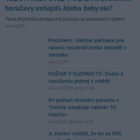
horúčavy ustúpili. Alebo žeby nie?
Teraz.sk prináša predpoveď počasia na nasledujúci týždeň.
včera 16:00
Prezident: Násilie páchané pre
rasovú nenávisť treba odsúdiť v
zárodku
včera 12:33
POŽIAR V SLOVNAFTE: Došlo k
narušeniu jednej z nádrží
aktualizované
včera 14:20
,
včera 15:46
Pri požiari lesného porastu v
Trstíne zasahuje takmer 50
hasičov
aktualizované
včera 20:21
,
včera 21:05
A. Danko vylúčil, že by sa SNS