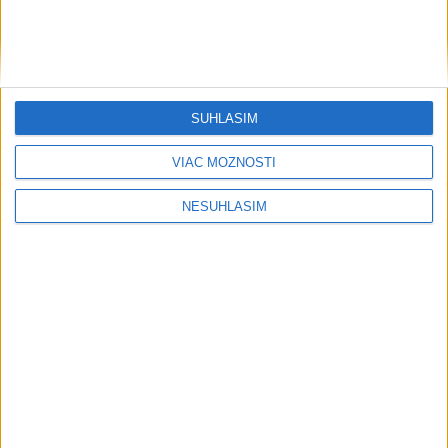
....
SÚHLASÍM
VIAC MOŽNOSTÍ
NESÚHLASÍM
....