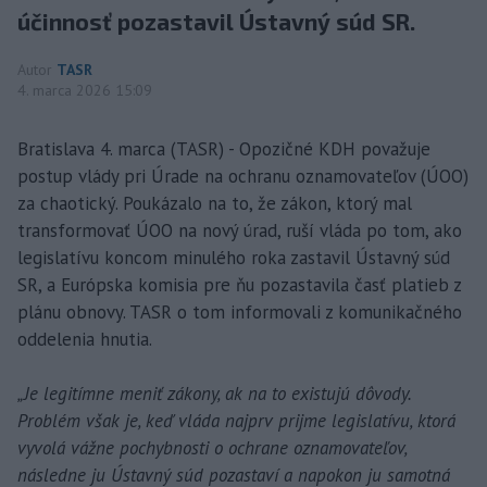
účinnosť pozastavil Ústavný súd SR.
Autor
TASR
4. marca 2026 15:09
Bratislava 4. marca (TASR) - Opozičné KDH považuje
postup vlády pri Úrade na ochranu oznamovateľov (ÚOO)
za chaotický. Poukázalo na to, že zákon, ktorý mal
transformovať ÚOO na nový úrad, ruší vláda po tom, ako
legislatívu koncom minulého roka zastavil Ústavný súd
SR, a Európska komisia pre ňu pozastavila časť platieb z
plánu obnovy. TASR o tom informovali z komunikačného
oddelenia hnutia.
„Je legitímne meniť zákony, ak na to existujú dôvody.
Problém však je, keď vláda najprv prijme legislatívu, ktorá
vyvolá vážne pochybnosti o ochrane oznamovateľov,
následne ju Ústavný súd pozastaví a napokon ju samotná