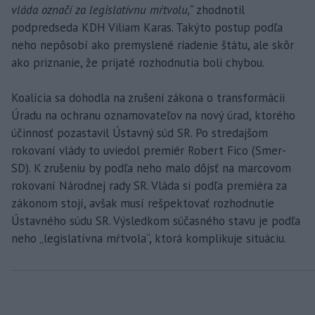
vláda označí za legislatívnu mŕtvolu,“
zhodnotil
podpredseda KDH Viliam Karas. Takýto postup podľa
neho nepôsobí ako premyslené riadenie štátu, ale skôr
ako priznanie, že prijaté rozhodnutia boli chybou.
Koalícia sa dohodla na zrušení zákona o transformácii
Úradu na ochranu oznamovateľov na nový úrad, ktorého
účinnosť pozastavil Ústavný súd SR. Po stredajšom
rokovaní vlády to uviedol premiér Robert Fico (Smer-
SD). K zrušeniu by podľa neho malo dôjsť na marcovom
rokovaní Národnej rady SR. Vláda si podľa premiéra za
zákonom stojí, avšak musí rešpektovať rozhodnutie
Ústavného súdu SR. Výsledkom súčasného stavu je podľa
neho „legislatívna mŕtvola“, ktorá komplikuje situáciu.