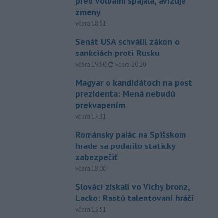
pred voľbami spájala, avizuje
zmeny
včera 18:51
Senát USA schválil zákon o
sankciách proti Rusku
aktualizované
včera 19:50
,
včera 20:20
Magyar o kandidátoch na post
prezidenta: Mená nebudú
prekvapením
včera 17:31
Románsky palác na Spišskom
hrade sa podarilo staticky
zabezpečiť
včera 18:00
Slováci získali vo Vichy bronz,
Lacko: Rastú talentovaní hráči
včera 15:51