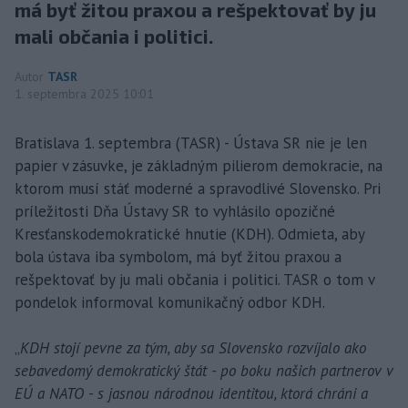
má byť žitou praxou a rešpektovať by ju
mali občania i politici.
Autor
TASR
1. septembra 2025 10:01
Bratislava 1. septembra (TASR) - Ústava SR nie je len
papier v zásuvke, je základným pilierom demokracie, na
ktorom musí stáť moderné a spravodlivé Slovensko. Pri
príležitosti Dňa Ústavy SR to vyhlásilo opozičné
Kresťanskodemokratické hnutie (KDH). Odmieta, aby
bola ústava iba symbolom, má byť žitou praxou a
rešpektovať by ju mali občania i politici. TASR o tom v
pondelok informoval komunikačný odbor KDH.
„
KDH stojí pevne za tým, aby sa Slovensko rozvíjalo ako
sebavedomý demokratický štát - po boku našich partnerov v
EÚ a NATO - s jasnou národnou identitou, ktorá chráni a