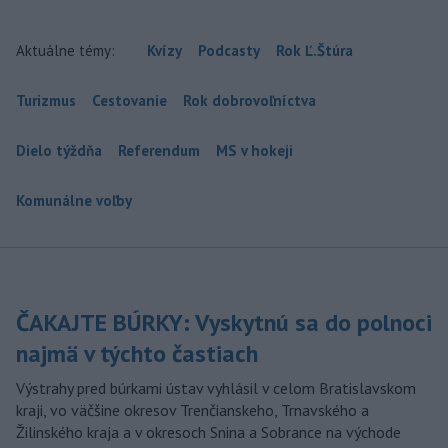
Aktuálne témy:
Kvízy
Podcasty
Rok Ľ.Štúra
Turizmus
Cestovanie
Rok dobrovoľníctva
Dielo týždňa
Referendum
MS v hokeji
Komunálne voľby
ČAKAJTE BÚRKY: Vyskytnú sa do polnoci
najmä v týchto častiach
Výstrahy pred búrkami ústav vyhlásil v celom Bratislavskom
kraji, vo väčšine okresov Trenčianskeho, Trnavského a
Žilinského kraja a v okresoch Snina a Sobrance na východe