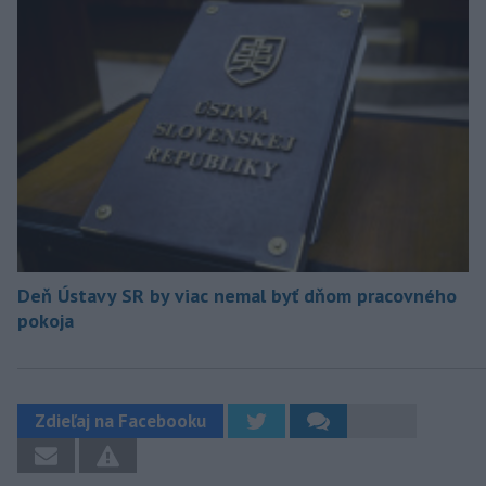
Deň Ústavy SR by viac nemal byť dňom pracovného
pokoja
Zdieľaj na Facebooku