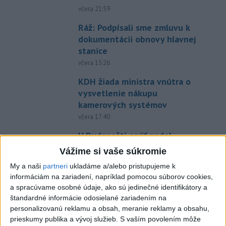
včera 21:59
Ráž: Podpísali sme zmluvu k
dokumentácii obnovy hlavnej
stanice
včera 15:26
KDH žiada ministra vnútra o
vysvetlenie nákupu
kamerových systémov
včera 17:40
V Budapešti opäť padol
teplotný rekord, tretí za päť
Vážime si vaše súkromie
týždňov
My a naši
partneri
ukladáme a/alebo pristupujeme k
včera 19:15
informáciám na zariadení, napríklad pomocou súborov cookies,
a spracúvame osobné údaje, ako sú jedinečné identifikátory a
Twente deklasovalo DAC 6:0 v
štandardné informácie odosielané zariadením na
prvom zápase 3. predkola
personalizovanú reklamu a obsah, meranie reklamy a obsahu,
včera 22:03
prieskumy publika a vývoj služieb.
S vaším povolením môže