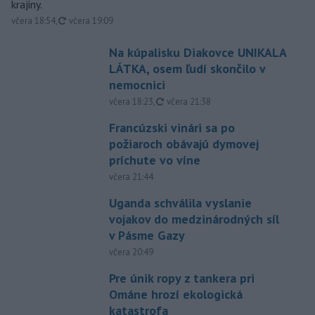
krajiny.
aktualizované
včera 18:54
,
včera 19:09
Na kúpalisku Diakovce UNIKALA
LÁTKA, osem ľudí skončilo v
nemocnici
aktualizované
včera 18:23
,
včera 21:38
Francúzski vinári sa po
požiaroch obávajú dymovej
príchute vo víne
včera 21:44
Uganda schválila vyslanie
vojakov do medzinárodných síl
v Pásme Gazy
včera 20:49
Pre únik ropy z tankera pri
Ománe hrozí ekologická
katastrofa