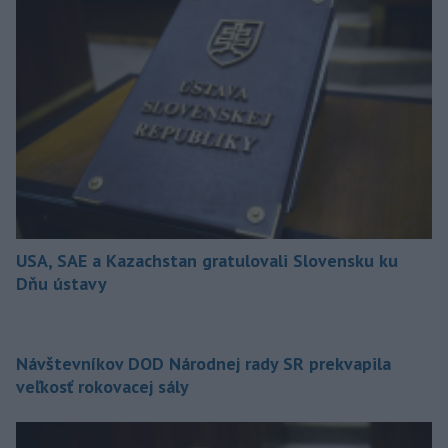
USA, SAE a Kazachstan gratulovali Slovensku ku
Dňu ústavy
Návštevníkov DOD Národnej rady SR prekvapila
veľkosť rokovacej sály