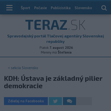
Index
Šport
Počasie
Publicistika
Slovensko
Zahranič
TERAZ
.SK
Spravodajský portál Tlačovej agentúry Slovenskej
republiky
Piatok
7. august 2026
Meniny má
Štefánia
< sekcia
Slovensko
KDH: Ústava je základný pilier
demokracie
Zdieľaj na Facebooku