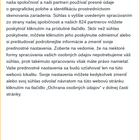
naša spoločnosť a naši partneri používať presné údaje
Slovenskí hádzanári zdolali
o geografickej polohe a identifikáciu prostredníctvom
Taliansko 38:37
skenovania zariadenia. Súhlas s vyššie uvedeným spracúvaním
aktualizované
včera 16:28
,
včera 19:55
zo strany našej spoločnosti a našich 824 partnerov môžete
Práve teraz
poskytnúť kliknutím na príslušné tlačidlo. Skôr než súhlas
poskytnete, môžete kliknutím jeho poskytnutie odmietnuť alebo
-
Pri pobreží Ománu hrozí ekologická katastrofa pre únik
21:58
si preštudovať podrobnejšie informácie a zmeniť svoje
čoraz
väčšieho množstva ropy z tankera, ktorý narazil na plytčinu v
prednostné nastavenia.
Zoberte na vedomie, že na niektoré
blízkosti prírodnej rezervácie.
formy spracúvania vašich osobných údajov nepotrebujeme váš
súhlas, proti takémuto spracovaniu však máte právo namietať.
Vaše prednostné nastavenia sa budú vzťahovať len na túto
Viac
Videá a prenosy TASR TV
webovú lokalitu. Svoje nastavenia môžete kedykoľvek zmeniť
alebo svoj súhlas odvolať návratom na túto webovú stránku
kliknutím na tlačidlo „Ochrana osobných údajov“ v dolnej časti
Deväť Slovákov zabojuje na ME v Paríži
stránky.
o čo najlepšie výsledky
Viac
Najčítanejšie
6h
24h
7d