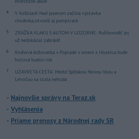
investičné akcie
4
V Košiciach Nad jazerom začína výstavba
chodníka,otvorili aj pumptrack
5
ZRÁŽKA VLAKU S AUTOM V LOZORNE: Rušňovodič jej
už nedokázal zabrániť
6
Kruhová križovatka v Poprade v smere z Hozelca bude
hotová budúci rok
7
UZAVRETÁ CESTA: Medzi Spišskou Novou Vsou a
Levočou sa stala nehoda
Najnovšie správy na Teraz.sk
Vyhlásenia
Priame prenosy z Národnej rady SR