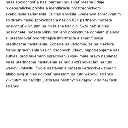
naša spoločnosť a naši partneri používať presné údaje
T. Taraba: SR pomáha Maďarsku s vodou aj napriek tomu, že
o geografickej polohe a identifikáciu prostredníctvom
je jej málo
skenovania zariadenia. Súhlas s vyššie uvedeným spracúvaním
zo strany našej spoločnosti a našich 824 partnerov môžete
SLOVENSKÍ POLICAJTI V CHORVÁTSKU: Pomáhali i pri
poskytnúť kliknutím na príslušné tlačidlo. Skôr než súhlas
podvode s ubytovaním
poskytnete, môžete kliknutím jeho poskytnutie odmietnuť alebo
si preštudovať podrobnejšie informácie a zmeniť svoje
MV odmieta tvrdenia PS o údajnom nasadení ruského
prednostné nastavenia.
Zoberte na vedomie, že na niektoré
sledovacieho systému
formy spracúvania vašich osobných údajov nepotrebujeme váš
súhlas, proti takémuto spracovaniu však máte právo namietať.
Zahraničie
Vaše prednostné nastavenia sa budú vzťahovať len na túto
webovú lokalitu. Svoje nastavenia môžete kedykoľvek zmeniť
Pazeškiján: Komunikácia s najvyšším
alebo svoj súhlas odvolať návratom na túto webovú stránku
vodcom je momentálne veľmi
kliknutím na tlačidlo „Ochrana osobných údajov“ v dolnej časti
stránky.
náročná
dnes 6:35
Rubio prijal vo Washingtone nového šéfa britskej diplomacie
Milibanda
Erupcia sopky Fuego sa po 50 hodinách zastavila