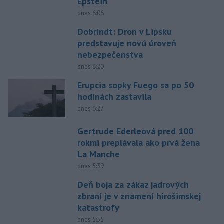
Epstein
dnes 6:06
Dobrindt: Dron v Lipsku
predstavuje novú úroveň
nebezpečenstva
dnes 6:20
Erupcia sopky Fuego sa po 50
hodinách zastavila
dnes 6:27
Gertrude Ederleová pred 100
rokmi preplávala ako prvá žena
La Manche
dnes 5:39
Deň boja za zákaz jadrových
zbraní je v znamení hirošimskej
katastrofy
dnes 5:55