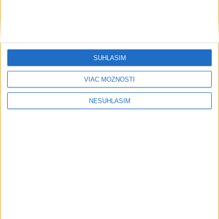
PYTLIAKOV: Zaistila aj nelegálne
zbrane
VIDEO: PÁTRANIE PO CHLAPCOVI SA
SKONČILO: Našli ho živého
SÚHLASÍM
VIAC MOŽNOSTÍ
Publicistika
NESÚHLASÍM
....
....