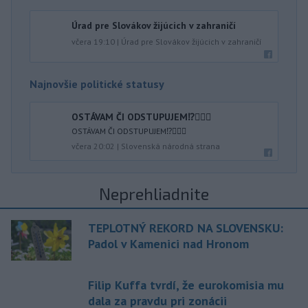
Úrad pre Slovákov žijúcich v zahraničí
včera 19:10
|
Úrad pre Slovákov žijúcich v zahraničí
Najnovšie politické statusy
OSTÁVAM ČI ODSTUPUJEM⁉️🤷🏻‍♂️
OSTÁVAM ČI ODSTUPUJEM⁉️🤷🏻‍♂️
včera 20:02
|
Slovenská národná strana
Neprehliadnite
TEPLOTNÝ REKORD NA SLOVENSKU:
Padol v Kamenici nad Hronom
Filip Kuffa tvrdí, že eurokomisia mu
dala za pravdu pri zonácii