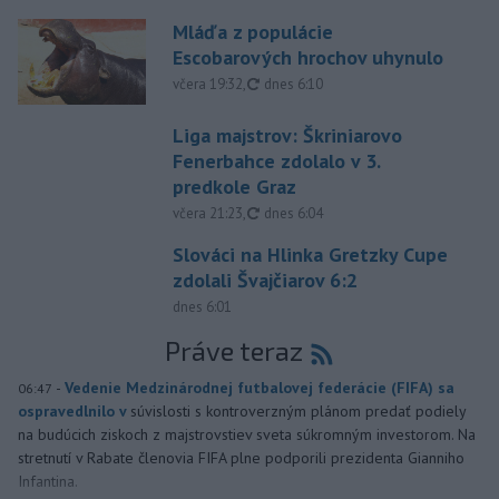
Mláďa z populácie
Escobarových hrochov uhynulo
aktualizované
včera 19:32
,
dnes 6:10
Liga majstrov: Škriniarovo
Fenerbahce zdolalo v 3.
predkole Graz
aktualizované
včera 21:23
,
dnes 6:04
Slováci na Hlinka Gretzky Cupe
zdolali Švajčiarov 6:2
dnes 6:01
Práve teraz
-
Vedenie Medzinárodnej futbalovej federácie (FIFA) sa
06:47
ospravedlnilo v
súvislosti s kontroverzným plánom predať podiely
na budúcich ziskoch z majstrovstiev sveta súkromným investorom. Na
stretnutí v Rabate členovia FIFA plne podporili prezidenta Gianniho
Infantina.