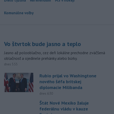
Dielo týždňa
Referendum
MS v hokeji
Komunálne voľby
Vo štvrtok bude jasno a teplo
Jasno až polooblačno, cez deň lokálne prechodne zväčšená
oblačnosť a ojedinele prehánky alebo búrky.
dnes 5:55
Rubio prijal vo Washingtone
nového šéfa britskej
diplomacie Milibanda
dnes 6:30
Štát Nové Mexiko žaluje
federálnu vládu v kauze