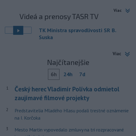
Viac
Videá a prenosy TASR TV
TK Ministra spravodlivosti SR B.
Suska
Viac
Najčítanejšie
6h
24h
7d
Český herec Vladimír Polívka odmietol
1
zaujímavé filmové projekty
2
Predstavitelia Mladého Hlasu podali trestné oznámenie
na I. Korčoka
3
Mesto Martin vypovedalo zmluvy na tri rozpracované