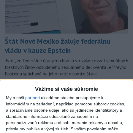
Štát Nové Mexiko žaluje federálnu
vládu v kauze Epstein
Tvrdí, že federálne úrady mu bránia vo vyšetrovaní sexuálnych
trestných činov odsúdeného sexuálneho delikventa Jeffreyho
Epsteina spáchané na jeho ranči v tomto štáte.
dnes 6:06
Vážime si vaše súkromie
Slovensko
My a naši
partneri
ukladáme a/alebo pristupujeme k
informáciám na zariadení, napríklad pomocou súborov cookies,
Filip Kuffa tvrdí, že eurokomisia mu
a spracúvame osobné údaje, ako sú jedinečné identifikátory a
dala za pravdu pri zonácii
štandardné informácie odosielané zariadením na
včera 22:53
personalizovanú reklamu a obsah, meranie reklamy a obsahu,
prieskumy publika a vývoj služieb.
S vaším povolením môže