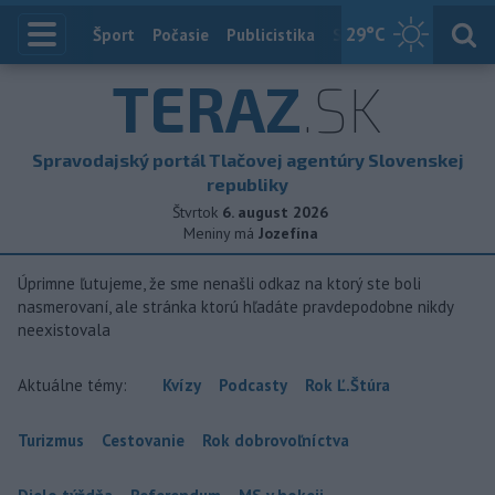
29
°C
Index
Šport
Počasie
Publicistika
Slovensko
Zahranič
TERAZ
.SK
Spravodajský portál Tlačovej agentúry Slovenskej
republiky
Štvrtok
6. august 2026
Meniny má
Jozefína
Úprimne ľutujeme, že sme nenašli odkaz na ktorý ste boli
nasmerovaní, ale stránka ktorú hľadáte pravdepodobne nikdy
neexistovala
Aktuálne témy:
Kvízy
Podcasty
Rok Ľ.Štúra
Turizmus
Cestovanie
Rok dobrovoľníctva