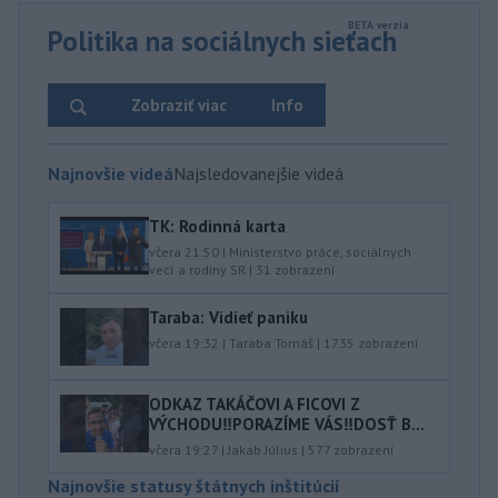
Politika na sociálnych sieťach
Zobraziť viac
Info
Najnovšie videá
Najsledovanejšie videá
TK: Rodinná karta
včera 21:50
|
Ministerstvo práce, sociálnych
vecí a rodiny SR
|
31
zobrazení
Taraba: Vidieť paniku
včera 19:32
|
Taraba Tomáš
|
1735
zobrazení
ODKAZ TAKÁČOVI A FICOVI Z
VÝCHODU‼️PORAZÍME VÁS‼️DOSŤ B...
včera 19:27
|
Jakab Július
|
577
zobrazení
Najnovšie statusy štátnych inštitúcií