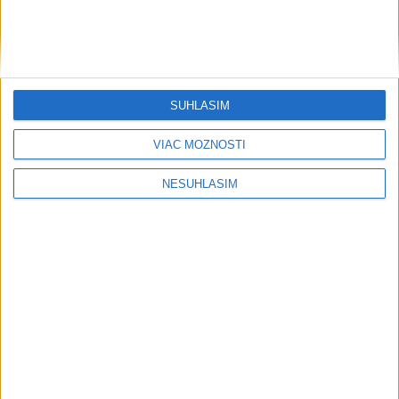
SÚHLASÍM
VIAC MOŽNOSTÍ
NESÚHLASÍM
....