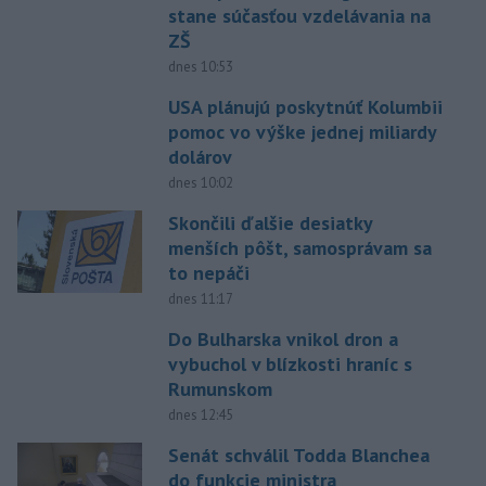
stane súčasťou vzdelávania na
ZŠ
dnes 10:53
USA plánujú poskytnúť Kolumbii
pomoc vo výške jednej miliardy
dolárov
dnes 10:02
Skončili ďalšie desiatky
menších pôšt, samosprávam sa
to nepáči
dnes 11:17
Do Bulharska vnikol dron a
vybuchol v blízkosti hraníc s
Rumunskom
dnes 12:45
Senát schválil Todda Blanchea
do funkcie ministra