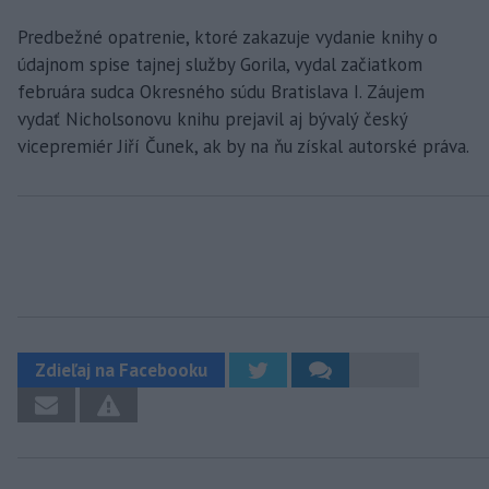
Predbežné opatrenie, ktoré zakazuje vydanie knihy o
údajnom spise tajnej služby Gorila, vydal začiatkom
februára sudca Okresného súdu Bratislava I. Záujem
vydať Nicholsonovu knihu prejavil aj bývalý český
vicepremiér Jiří Čunek, ak by na ňu získal autorské práva.
Zdieľaj na Facebooku