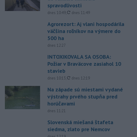
spravodlivosti
aktualizované
dnes 10:49
,
dnes 11:49
Agrorezort: Aj vlani hospodárila
väčšina roľníkov na výmere do
500 ha
dnes 12:27
INTOXIKOVALA SA OSOBA:
Požiar v Braväcove zasiahol 10
stavieb
aktualizované
dnes 10:13
,
dnes 12:19
Na západe sú miestami vydané
výstrahy prvého stupňa pred
horúčavami
dnes 11:21
Slovenská miešaná štafeta
siedma, zlato pre Nemcov
dnes 12:19