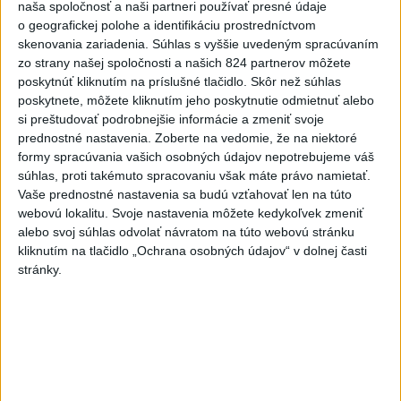
naša spoločnosť a naši partneri používať presné údaje
Vyhlásenia
o geografickej polohe a identifikáciu prostredníctvom
skenovania zariadenia. Súhlas s vyššie uvedeným spracúvaním
Priame prenosy z Národnej rady SR
zo strany našej spoločnosti a našich 824 partnerov môžete
poskytnúť kliknutím na príslušné tlačidlo. Skôr než súhlas
poskytnete, môžete kliknutím jeho poskytnutie odmietnuť alebo
si preštudovať podrobnejšie informácie a zmeniť svoje
prednostné nastavenia.
Zoberte na vedomie, že na niektoré
Politika na sociálnych sieťach
formy spracúvania vašich osobných údajov nepotrebujeme váš
súhlas, proti takémuto spracovaniu však máte právo namietať.
Vaše prednostné nastavenia sa budú vzťahovať len na túto
Zobraziť viac
Info
webovú lokalitu. Svoje nastavenia môžete kedykoľvek zmeniť
alebo svoj súhlas odvolať návratom na túto webovú stránku
kliknutím na tlačidlo „Ochrana osobných údajov“ v dolnej časti
Najnovšie videá
Najsledovanejšie videá
stránky.
ANI HORÚCE LETNÉ DNI NÁS
NEZASTAVIA 🌿☀️
dnes 06:00
|
Úrad vlády SR
|
370
zobrazení
Kontrolný deň na Spišskom hrade
potvrdil výrazný pokrok...