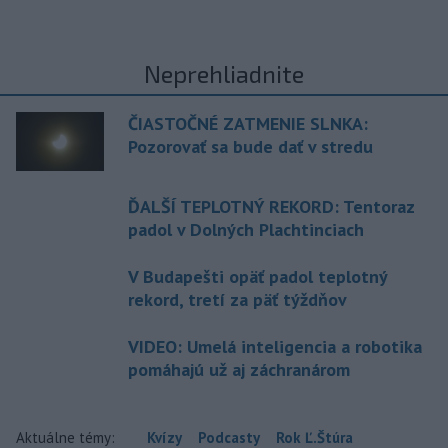
Neprehliadnite
ČIASTOČNÉ ZATMENIE SLNKA:
Pozorovať sa bude dať v stredu
ĎALŠÍ TEPLOTNÝ REKORD: Tentoraz
padol v Dolných Plachtinciach
V Budapešti opäť padol teplotný
rekord, tretí za päť týždňov
VIDEO: Umelá inteligencia a robotika
pomáhajú už aj záchranárom
Aktuálne témy:
Kvízy
Podcasty
Rok Ľ.Štúra