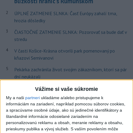
blízkosti hraníc s Rumunskom
2
ÚPLNÉ ZATMENIE SLNKA: Časť Európy zahalí tma,
hrozia dôsledky
3
ČIASTOČNÉ ZATMENIE SLNKA: Pozorovať sa bude dať v
stredu
4
V časti Košice-Krásna otvorili park pomenovaný po
kňazovi Semivanovi
5
Pekárka zachránila život svojim zákazníkom, ktorí sa pár
dní neukázali
6
Na Kamzíku v Bratislave v sobotu otvoria nové Šantisko
Vážime si vaše súkromie
pre deti
My a naši
partneri
ukladáme a/alebo pristupujeme k
informáciám na zariadení, napríklad pomocou súborov cookies,
7
Obranca Kaša dostal od Žiliny povolenie hľadať si nový
a spracúvame osobné údaje, ako sú jedinečné identifikátory a
klub
štandardné informácie odosielané zariadením na
personalizovanú reklamu a obsah, meranie reklamy a obsahu,
prieskumy publika a vývoj služieb.
S vaším povolením môže
Najnovšie správy na Teraz.sk