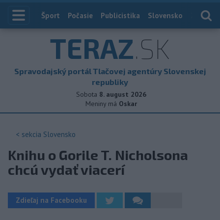
Index
Šport
Počasie
Publicistika
Slovensko
Zahranič
TERAZ
.SK
Spravodajský portál Tlačovej agentúry Slovenskej
republiky
Sobota
8. august 2026
Meniny má
Oskar
< sekcia
Slovensko
Knihu o Gorile T. Nicholsona
chcú vydať viacerí
Zdieľaj na Facebooku