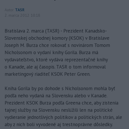
Autor
TASR
2. marca 2012 10:18
Bratislava 2. marca (TASR) - Prezident Kanadsko-
Slovenskej obchodnej komory (KSOK) v Bratislave
Joseph M. Burza chce rokovať s novinárom Tomom
Nicholsonom o vydaní knihy Gorila. Burza má
vydavateľstvo, ktoré vydáva reprezentačné knihy
o Kanade, ale aj časopis. TASR o tom informoval
marketingový riaditeľ KSOK Peter Green.
Kniha Gorila by po dohode s Nicholsonom mohla byť
podľa neho vydaná na Slovensku alebo v Kanade.
Prezident KSOK Burza podľa Greena chce, aby zistenia
tajnej služby na Slovensku neslúžili len na politické
vydieranie jednotlivých politikov a politických strán, ale
aby z nich boli vyvodené aj trestnoprávne dôsledky.