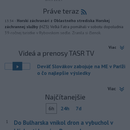
Práve teraz
-
Horskí záchranári z Oblastného strediska Horskej
13:34
záchrannej služby
(HZS) Veľká Fatra pomáhali v sobotu dopoludnia
39-ročnej turistke v Rybovskom sedle. Zranila si členok.
Viac
Videá a prenosy TASR TV
Deväť Slovákov zabojuje na ME v Paríži
o čo najlepšie výsledky
Viac
Najčítanejšie
6h
24h
7d
Do Bulharska vnikol dron a vybuchol v
1