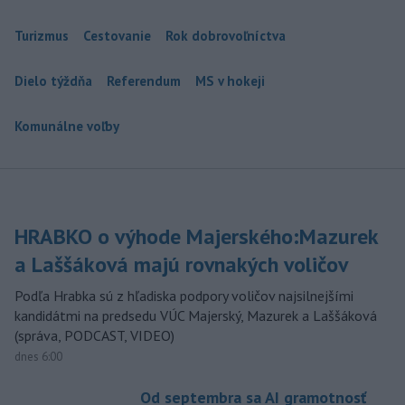
Turizmus
Cestovanie
Rok dobrovoľníctva
Dielo týždňa
Referendum
MS v hokeji
Komunálne voľby
HRABKO o výhode Majerského:Mazurek
a Laššáková majú rovnakých voličov
Podľa Hrabka sú z hľadiska podpory voličov najsilnejšími
kandidátmi na predsedu VÚC Majerský, Mazurek a Laššáková
(správa, PODCAST, VIDEO)
dnes 6:00
Od septembra sa AI gramotnosť