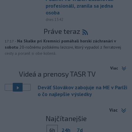
profesionáli, zranila sa jedna
osoba
dnes 15:42
Práve teraz
-
Na Skalke pri Kremnici pomáhali horskí záchranári v
17:17
sobotu
20-ročnému poľskému lezcovi, ktorý vypadol z ferratovej
cesty a poranil si obe kolená.
Viac
Videá a prenosy TASR TV
Deväť Slovákov zabojuje na ME v Paríži
o čo najlepšie výsledky
Viac
Najčítanejšie
6h
24h
7d