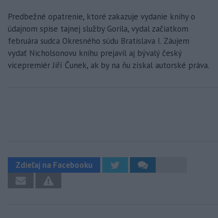
Predbežné opatrenie, ktoré zakazuje vydanie knihy o
údajnom spise tajnej služby Gorila, vydal začiatkom
februára sudca Okresného súdu Bratislava I. Záujem
vydať Nicholsonovu knihu prejavil aj bývalý český
vicepremiér Jiří Čunek, ak by na ňu získal autorské práva.
Zdieľaj na Facebooku