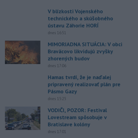
V blízkosti Vojenského
technického a skúšobného
ústavu Záhorie HORÍ
dnes 16:51
MIMORIADNA SITUÁCIA: V obci
Braväcovo likvidujú zvyšky
zhorených budov
dnes 17:06
Hamas tvrdí, že je naďalej
pripravený realizovať plán pre
Pásmo Gazy
dnes 15:25
VODIČI, POZOR: Festival
Lovestream spôsobuje v
Bratislave kolóny
dnes 17:01