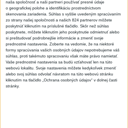
hrozia dôsledky
naša spoločnosť a naši partneri používať presné údaje
o geografickej polohe a identifikáciu prostredníctvom
skenovania zariadenia. Súhlas s vyššie uvedeným spracúvaním
Najnovšie správy na Teraz.sk
zo strany našej spoločnosti a našich 824 partnerov môžete
poskytnúť kliknutím na príslušné tlačidlo. Skôr než súhlas
Vyhlásenia
poskytnete, môžete kliknutím jeho poskytnutie odmietnuť alebo
Priame prenosy z Národnej rady SR
si preštudovať podrobnejšie informácie a zmeniť svoje
prednostné nastavenia.
Zoberte na vedomie, že na niektoré
formy spracúvania vašich osobných údajov nepotrebujeme váš
súhlas, proti takémuto spracovaniu však máte právo namietať.
Vaše prednostné nastavenia sa budú vzťahovať len na túto
Politika na sociálnych sieťach
webovú lokalitu. Svoje nastavenia môžete kedykoľvek zmeniť
alebo svoj súhlas odvolať návratom na túto webovú stránku
kliknutím na tlačidlo „Ochrana osobných údajov“ v dolnej časti
Zobraziť viac
Info
stránky.
Najnovšie videá
Najsledovanejšie videá
Keď sa pomýliš, aj pravdu povieš | Ivan
KORČOK
dnes 13:03
|
Korčok Ivan
|
797
zobrazení