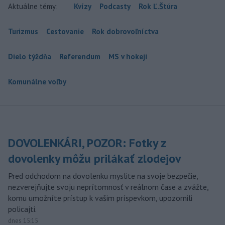
Aktuálne témy:
Kvízy
Podcasty
Rok Ľ.Štúra
Turizmus
Cestovanie
Rok dobrovoľníctva
Dielo týždňa
Referendum
MS v hokeji
Komunálne voľby
DOVOLENKÁRI, POZOR: Fotky z
dovolenky môžu prilákať zlodejov
Pred odchodom na dovolenku myslite na svoje bezpečie,
nezverejňujte svoju neprítomnosť v reálnom čase a zvážte,
komu umožníte prístup k vašim príspevkom, upozornili
policajti.
dnes 15:15