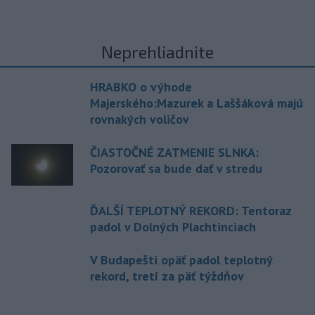
Neprehliadnite
HRABKO o výhode
Majerského:Mazurek a Laššáková majú
rovnakých voličov
ČIASTOČNÉ ZATMENIE SLNKA:
Pozorovať sa bude dať v stredu
ĎALŠÍ TEPLOTNÝ REKORD: Tentoraz
padol v Dolných Plachtinciach
V Budapešti opäť padol teplotný
rekord, tretí za päť týždňov