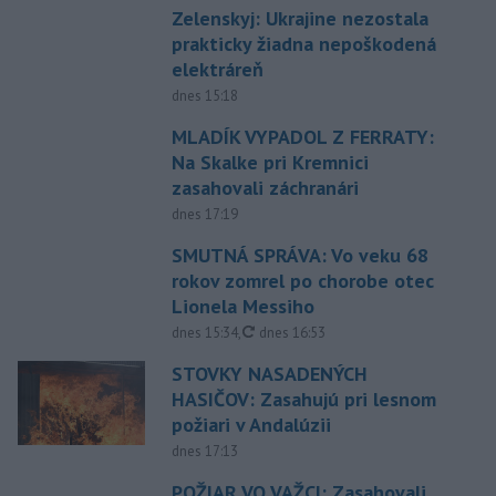
Zelenskyj: Ukrajine nezostala
prakticky žiadna nepoškodená
elektráreň
dnes 15:18
MLADÍK VYPADOL Z FERRATY:
Na Skalke pri Kremnici
zasahovali záchranári
dnes 17:19
SMUTNÁ SPRÁVA: Vo veku 68
rokov zomrel po chorobe otec
Lionela Messiho
aktualizované
dnes 15:34
,
dnes 16:53
STOVKY NASADENÝCH
HASIČOV: Zasahujú pri lesnom
požiari v Andalúzii
dnes 17:13
POŽIAR VO VAŽCI: Zasahovali