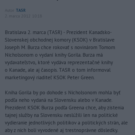
Autor
TASR
2. marca 2012 10:18
Bratislava 2. marca (TASR) - Prezident Kanadsko-
Slovenskej obchodnej komory (KSOK) v Bratislave
Joseph M. Burza chce rokovať s novinárom Tomom
Nicholsonom o vydaní knihy Gorila. Burza má
vydavateľstvo, ktoré vydáva reprezentačné knihy
o Kanade, ale aj časopis. TASR o tom informoval
marketingový riaditeľ KSOK Peter Green.
Kniha Gorila by po dohode s Nicholsonom mohla byť
podľa neho vydaná na Slovensku alebo v Kanade.
Prezident KSOK Burza podľa Greena chce, aby zistenia
tajnej služby na Slovensku neslúžili len na politické
vydieranie jednotlivých politikov a politických strán, ale
aby z nich boli vyvodené aj trestnoprávne dôsledky.