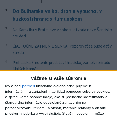
Do Bulharska vnikol dron a vybuchol v
1
blízkosti hraníc s Rumunskom
2
Na Kamzíku v Bratislave v sobotu otvoria nové Šantisko
pre deti
3
ČIASTOČNÉ ZATMENIE SLNKA: Pozorovať sa bude dať v
stredu
4
Prehliadka Smoleníc predstaví hradisko, zámok i prírodu
Malých Karpát
5
Vážime si vaše súkromie
V časti Košice-Krásna otvorili park pomenovaný po
kňazovi Semivanovi
My a naši
partneri
ukladáme a/alebo pristupujeme k
informáciám na zariadení, napríklad pomocou súborov cookies,
6
Hasiči naďalej likvidujú rozsiahly lesný požiar v katastri
a spracúvame osobné údaje, ako sú jedinečné identifikátory a
obce Trstín
štandardné informácie odosielané zariadením na
personalizovanú reklamu a obsah, meranie reklamy a obsahu,
7
ÚPLNÉ ZATMENIE SLNKA: Časť Európy zahalí tma,
prieskumy publika a vývoj služieb.
S vaším povolením môže