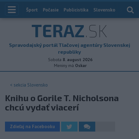
Index
Šport
Počasie
Publicistika
Slovensko
Zahranič
TERAZ
.SK
Spravodajský portál Tlačovej agentúry Slovenskej
republiky
Sobota
8. august 2026
Meniny má
Oskar
< sekcia
Slovensko
Knihu o Gorile T. Nicholsona
chcú vydať viacerí
Zdieľaj na Facebooku