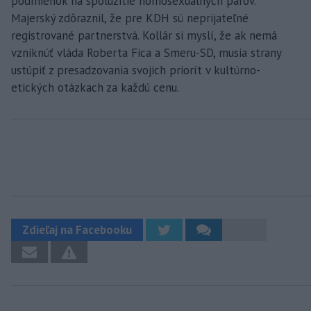
podmienok na spolužitie homosexuálnych párov.
Majerský zdôraznil, že pre KDH sú neprijateľné
registrované partnerstvá. Kollár si myslí, že ak nemá
vzniknúť vláda Roberta Fica a Smeru-SD, musia strany
ustúpiť z presadzovania svojich priorít v kultúrno-
etických otázkach za každú cenu.
Zdieľaj na Facebooku