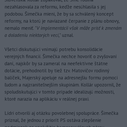
nezahlasovala za reformu, keďže nesúhlasila s jej
podobou. Šimečka mieni, že by sa schválený koncept
reformy, na ktorú je naviazané čerpanie z plánu obnovy,
nemalo meniť. "
V implementácii však môže prísť k zmenám
a doladeniu niektorých vecí
," uznal.
Všetci diskutujúci vnímajú potrebu konsolidácie
verejných financií. Šimečka nechce hovoriť o zvyšovaní
daní, najskôr by sa zameral na neefektívne štátne
dotácie, prehodnotil by tiež tzv. Matovičov rodinný
balíček, Majerský apeluje na adresnejšiu formu pomoci
ľudom a najzraniteľnejším skupinám. Kollár upozornil, že
spoludiskutujúci v tomto prípade idealizujú možnosti,
ktoré narazia na aplikáciu v reálnej praxi.
Lídri otvorili aj otázku povolebnej spolupráce. Šimečka
priznal, že jednou z priorít PS ostáva zlepšenie