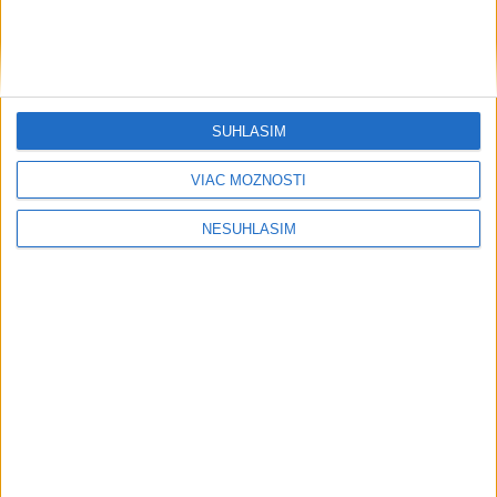
....
SÚHLASÍM
VIAC MOŽNOSTÍ
NESÚHLASÍM
....