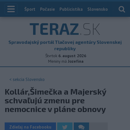
Index
Šport
Počasie
Publicistika
Slovensko
Zahranič
TERAZ
.SK
Spravodajský portál Tlačovej agentúry Slovenskej
republiky
Štvrtok
6. august 2026
Meniny má
Jozefína
< sekcia
Slovensko
Kollár,Šimečka a Majerský
schvaľujú zmenu pre
nemocnice v pláne obnovy
Zdieľaj na Facebooku