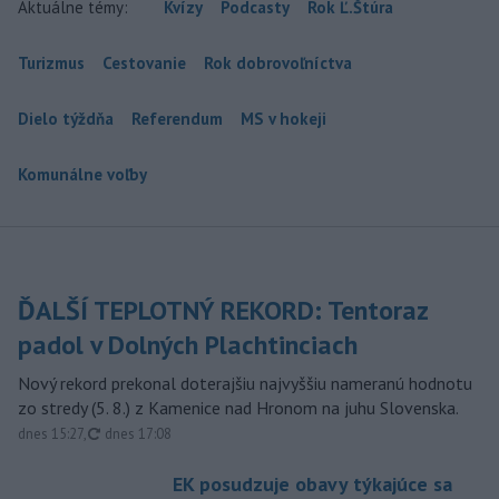
Aktuálne témy:
Kvízy
Podcasty
Rok Ľ.Štúra
Turizmus
Cestovanie
Rok dobrovoľníctva
Dielo týždňa
Referendum
MS v hokeji
Komunálne voľby
ĎALŠÍ TEPLOTNÝ REKORD: Tentoraz
padol v Dolných Plachtinciach
Nový rekord prekonal doterajšiu najvyššiu nameranú hodnotu
zo stredy (5. 8.) z Kamenice nad Hronom na juhu Slovenska.
aktualizované
dnes 15:27
,
dnes 17:08
EK posudzuje obavy týkajúce sa