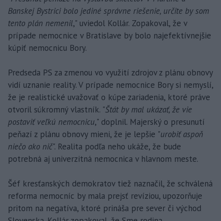
Banskej Bystrici bolo jediné správne riešenie, určite by som
tento plán nemenil
," uviedol Kollár. Zopakoval, že v
prípade nemocnice v Bratislave by bolo najefektívnejšie
kúpiť nemocnicu Bory.
Predseda PS za zmenou vo využití zdrojov z plánu obnovy
vidí uznanie reality. V prípade nemocnice Bory si nemyslí,
že je realistické uvažovať o kúpe zariadenia, ktoré práve
otvoril súkromný vlastník. "
Štát by mal ukázať, že vie
postaviť veľkú nemocnicu
," doplnil. Majerský o presunutí
peňazí z plánu obnovy mieni, že je lepšie "
urobiť aspoň
niečo ako nič
". Realita podľa neho ukáže, že bude
potrebná aj univerzitná nemocnica v hlavnom meste.
Šéf kresťanských demokratov tiež naznačil, že schválená
reforma nemocníc by mala prejsť revíziou, upozorňuje
pritom na negatíva, ktoré prináša pre sever či východ
Slovenska. Kollár zopakoval, že Sme rodina