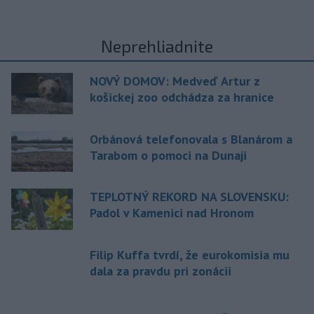
Neprehliadnite
NOVÝ DOMOV: Medveď Artur z
košickej zoo odchádza za hranice
Orbánová telefonovala s Blanárom a
Tarabom o pomoci na Dunaji
TEPLOTNÝ REKORD NA SLOVENSKU:
Padol v Kamenici nad Hronom
Filip Kuffa tvrdí, že eurokomisia mu
dala za pravdu pri zonácii