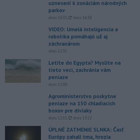
uznesení k zonáciám národných
parkov
aktualizované
dnes 16:35
,
dnes 16:38
VIDEO: Umelá inteligencia a
robotika pomáhajú už aj
záchranárom
dnes 12:31
Letíte do Egypta? Myslite na
tieto veci, zachránia vám
peniaze
dnes 15:00
Agroministerstvo poskytne
peniaze na 150 chladiacich
boxov pre diviaky
aktualizované
dnes 12:11
,
dnes 13:22
ÚPLNÉ ZATMENIE SLNKA: Časť
Európy zahalí tma, hrozia