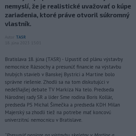
nemyslí, že je realistické uvažovať o kúpe
zariadenia, ktoré práve otvoril súkromný
vlastník.
Autor
TASR
18. júna 2023 15:01
Bratislava 18. júna (TASR) - Upustiť od plánu výstavby
nemocnice Rázsochy a presunúť financie na výstavbu
hrubých stavieb v Banskej Bystrici a Martine bolo
správne riešenie. Zhodli sa na tom diskutujúci v
nedeľňajšej debate TV Markíza Na telo. Predseda
Národnej rady SR a líder Sme rodina Boris Kollár,
predseda PS Michal Šimečka a predseda KDH Milan
Majerský sa zhodli tiež na potrebe mať koncovú
univerzitnú nemocnicu v Bratislave.
"
Presunúť peniaze na výstavbu skeletov v Martine a