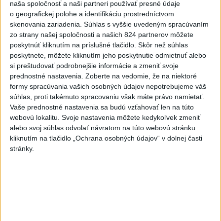
naša spoločnosť a naši partneri používať presné údaje
Práve teraz
o geografickej polohe a identifikáciu prostredníctvom
skenovania zariadenia. Súhlas s vyššie uvedeným spracúvaním
-
Európska komisia (EK) monitoruje situáciu a posudzuje
16:35
zo strany našej spoločnosti a našich 824 partnerov môžete
všetky
vznesené obavy týkajúce sa vládnych uznesení k zonáciám
poskytnúť kliknutím na príslušné tlačidlo. Skôr než súhlas
národných parkov. Zároveň posudzuje ôsmu žiadosť o platbu z plánu
poskytnete, môžete kliknutím jeho poskytnutie odmietnuť alebo
obnovy.
si preštudovať podrobnejšie informácie a zmeniť svoje
prednostné nastavenia.
Zoberte na vedomie, že na niektoré
Viac
formy spracúvania vašich osobných údajov nepotrebujeme váš
Videá a prenosy TASR TV
súhlas, proti takémuto spracovaniu však máte právo namietať.
Vaše prednostné nastavenia sa budú vzťahovať len na túto
Deväť Slovákov zabojuje na ME v Paríži
webovú lokalitu. Svoje nastavenia môžete kedykoľvek zmeniť
o čo najlepšie výsledky
alebo svoj súhlas odvolať návratom na túto webovú stránku
kliknutím na tlačidlo „Ochrana osobných údajov“ v dolnej časti
stránky.
Viac
Najčítanejšie
6h
24h
7d
Afganec, ktorý v Mníchove vrazil autom
1