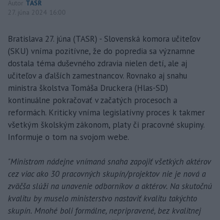
Autor
TASR
27. júna 2024 16:00
Bratislava 27. júna (TASR) - Slovenská komora učiteľov
(SKU) vníma pozitívne, že do popredia sa významne
dostala téma duševného zdravia nielen detí, ale aj
učiteľov a ďalších zamestnancov. Rovnako aj snahu
ministra školstva Tomáša Druckera (Hlas-SD)
kontinuálne pokračovať v začatých procesoch a
reformách. Kriticky vníma legislatívny proces k takmer
všetkým školským zákonom, platy či pracovné skupiny.
Informuje o tom na svojom webe.
"Ministrom nádejne vnímaná snaha zapojiť všetkých aktérov
cez viac ako 30 pracovných skupín/projektov nie je nová a
zväčša slúži na unavenie odborníkov a aktérov. Na skutočnú
kvalitu by muselo ministerstvo nastaviť kvalitu takýchto
skupín. Mnohé boli formálne, nepripravené, bez kvalitnej