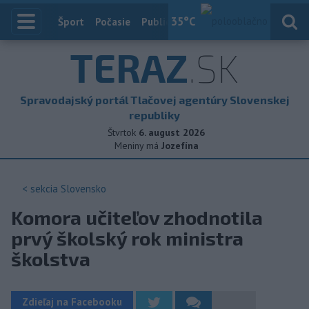
35
°C
Index
Šport
Počasie
Publicistika
Slovensko
Zahranič
TERAZ
.SK
Spravodajský portál Tlačovej agentúry Slovenskej
republiky
Štvrtok
6. august 2026
Meniny má
Jozefína
< sekcia
Slovensko
Komora učiteľov zhodnotila
prvý školský rok ministra
školstva
Zdieľaj na Facebooku