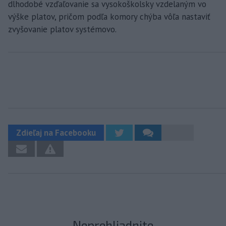
dlhodobé vzďaľovanie sa vysokoškolsky vzdelaným vo
výške platov, pričom podľa komory chýba vôľa nastaviť
zvyšovanie platov systémovo.
Zdieľaj na Facebooku
Neprehliadnite