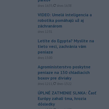
aktualizované
dnes 16:35
,
dnes 16:38
VIDEO: Umelá inteligencia a
robotika pomáhajú už aj
záchranárom
dnes 12:31
Letíte do Egypta? Myslite na
tieto veci, zachránia vám
peniaze
dnes 15:00
Agroministerstvo poskytne
peniaze na 150 chladiacich
boxov pre diviaky
aktualizované
dnes 12:11
,
dnes 13:22
ÚPLNÉ ZATMENIE SLNKA: Časť
Európy zahalí tma, hrozia
dôsledky