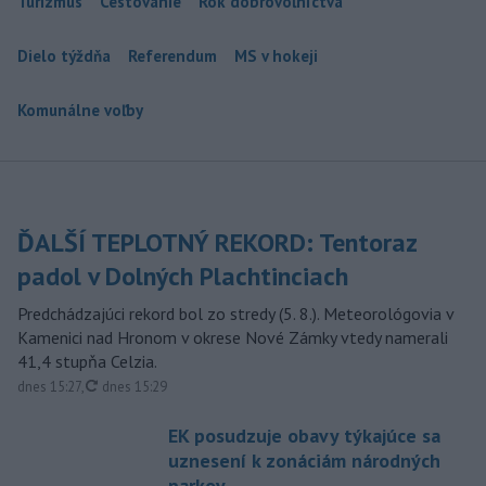
Turizmus
Cestovanie
Rok dobrovoľníctva
Dielo týždňa
Referendum
MS v hokeji
Komunálne voľby
ĎALŠÍ TEPLOTNÝ REKORD: Tentoraz
padol v Dolných Plachtinciach
Predchádzajúci rekord bol zo stredy (5. 8.). Meteorológovia v
Kamenici nad Hronom v okrese Nové Zámky vtedy namerali
41,4 stupňa Celzia.
aktualizované
dnes 15:27
,
dnes 15:29
EK posudzuje obavy týkajúce sa
uznesení k zonáciám národných
parkov