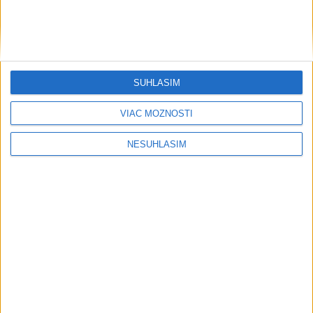
....
SÚHLASÍM
VIAC MOŽNOSTÍ
NESÚHLASÍM
....