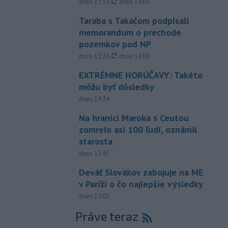
aktualizované
dnes 13:35
,
dnes 14:03
Taraba s Takáčom podpísali
memorandum o prechode
pozemkov pod NP
aktualizované
dnes 13:26
,
dnes 14:05
EXTRÉMNE HORÚČAVY: Takéto
môžu byť dôsledky
dnes 14:34
Na hranici Maroka s Ceutou
zomrelo asi 100 ľudí, oznámil
starosta
dnes 15:47
Deväť Slovákov zabojuje na ME
v Paríži o čo najlepšie výsledky
dnes 13:05
Práve teraz