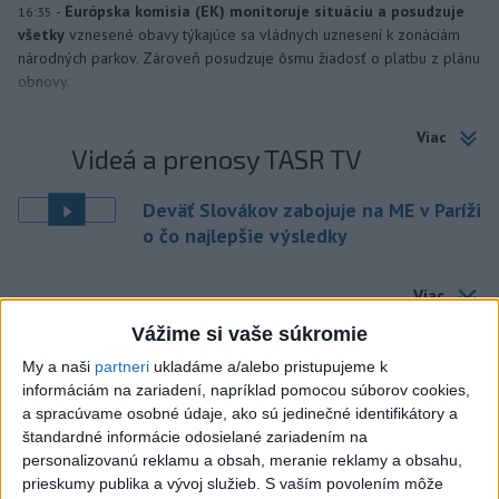
-
Európska komisia (EK) monitoruje situáciu a posudzuje
16:35
všetky
vznesené obavy týkajúce sa vládnych uznesení k zonáciám
národných parkov. Zároveň posudzuje ôsmu žiadosť o platbu z plánu
obnovy.
Viac
Videá a prenosy TASR TV
Deväť Slovákov zabojuje na ME v Paríži
o čo najlepšie výsledky
Viac
Najčítanejšie
Vážime si vaše súkromie
My a naši
partneri
ukladáme a/alebo pristupujeme k
6h
24h
7d
informáciám na zariadení, napríklad pomocou súborov cookies,
a spracúvame osobné údaje, ako sú jedinečné identifikátory a
Afganec, ktorý v Mníchove vrazil autom
1
štandardné informácie odosielané zariadením na
do davu, dostal TREST
personalizovanú reklamu a obsah, meranie reklamy a obsahu,
prieskumy publika a vývoj služieb.
S vaším povolením môže