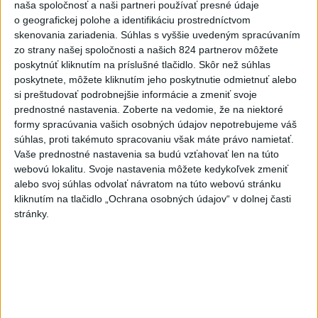
2
ÚPLNÉ ZATMENIE SLNKA: Časť Európy zahalí tma,
naša spoločnosť a naši partneri používať presné údaje
hrozia dôsledky
o geografickej polohe a identifikáciu prostredníctvom
skenovania zariadenia. Súhlas s vyššie uvedeným spracúvaním
3
Orbánová telefonovala s Blanárom a Tarabom o pomoci
zo strany našej spoločnosti a našich 824 partnerov môžete
na Dunaji
poskytnúť kliknutím na príslušné tlačidlo. Skôr než súhlas
poskytnete, môžete kliknutím jeho poskytnutie odmietnuť alebo
4
Mesto Martin vypovedalo zmluvy na tri rozpracované
si preštudovať podrobnejšie informácie a zmeniť svoje
investičné akcie
prednostné nastavenia.
Zoberte na vedomie, že na niektoré
formy spracúvania vašich osobných údajov nepotrebujeme váš
5
V Košiciach Nad jazerom začína výstavba
súhlas, proti takémuto spracovaniu však máte právo namietať.
chodníka,otvorili aj pumptrack
Vaše prednostné nastavenia sa budú vzťahovať len na túto
webovú lokalitu. Svoje nastavenia môžete kedykoľvek zmeniť
6
Český herec Vladimír Polívka odmietol zaujímavé
alebo svoj súhlas odvolať návratom na túto webovú stránku
filmové projekty
kliknutím na tlačidlo „Ochrana osobných údajov“ v dolnej časti
stránky.
7
ZRÁŽKA VLAKU S AUTOM V LOZORNE: Rušňovodič jej
už nedokázal zabrániť
Najnovšie správy na Teraz.sk
Vyhlásenia