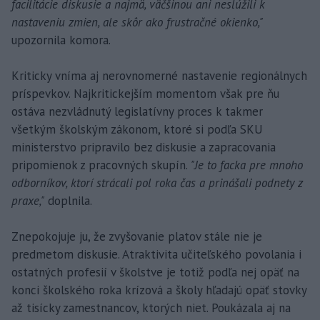
facilitácie diskusie a najmä, väčšinou ani neslúžili k
nastaveniu zmien, ale skôr ako frustračné okienko,"
upozornila komora.
Kriticky vníma aj nerovnomerné nastavenie regionálnych
príspevkov. Najkritickejším momentom však pre ňu
ostáva nezvládnutý legislatívny proces k takmer
všetkým školským zákonom, ktoré si podľa SKU
ministerstvo pripravilo bez diskusie a zapracovania
pripomienok z pracovných skupín.
"Je to facka pre mnoho
odborníkov, ktorí strácali pol roka čas a prinášali podnety z
praxe,"
doplnila.
Znepokojuje ju, že zvyšovanie platov stále nie je
predmetom diskusie. Atraktivita učiteľského povolania i
ostatných profesií v školstve je totiž podľa nej opäť na
konci školského roka krízová a školy hľadajú opäť stovky
až tisícky zamestnancov, ktorých niet. Poukázala aj na