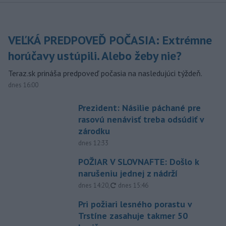
VEĽKÁ PREDPOVEĎ POČASIA: Extrémne
horúčavy ustúpili. Alebo žeby nie?
Teraz.sk prináša predpoveď počasia na nasledujúci týždeň.
dnes 16:00
Prezident: Násilie páchané pre
rasovú nenávisť treba odsúdiť v
zárodku
dnes 12:33
POŽIAR V SLOVNAFTE: Došlo k
narušeniu jednej z nádrží
aktualizované
dnes 14:20
,
dnes 15:46
Pri požiari lesného porastu v
Trstíne zasahuje takmer 50