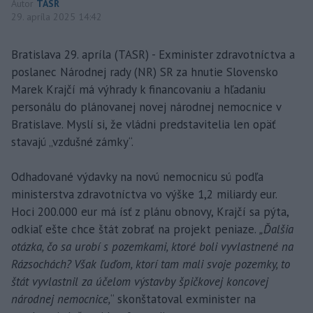
Autor
TASR
29. apríla 2025 14:42
Bratislava 29. apríla (TASR) - Exminister zdravotníctva a
poslanec Národnej rady (NR) SR za hnutie Slovensko
Marek Krajčí má výhrady k financovaniu a hľadaniu
personálu do plánovanej novej národnej nemocnice v
Bratislave. Myslí si, že vládni predstavitelia len opäť
stavajú „vzdušné zámky“.
Odhadované výdavky na novú nemocnicu sú podľa
ministerstva zdravotníctva vo výške 1,2 miliardy eur.
Hoci 200.000 eur má ísť z plánu obnovy, Krajčí sa pýta,
odkiaľ ešte chce štát zobrať na projekt peniaze.
„Ďalšia
otázka, čo sa urobí s pozemkami, ktoré boli vyvlastnené na
Rázsochách? Však ľuďom, ktorí tam mali svoje pozemky, to
štát vyvlastnil za účelom výstavby špičkovej koncovej
národnej nemocnice,
“ skonštatoval exminister na