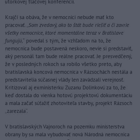
utorkovej tlačovej konferencii.
Krajčí sa obáva, že v nemocnici nebude mať kto
pracovať. „
Som zvedavý, ako to štát bude riešiť a či zavrie
všetky nemocnice, ktoré momentálne teraz v Bratislave
fungujú,“
povedal s tým, že vzhľadom na to, že
nemocnica bude postavená neskoro, nevie si predstaviť,
aký personál tam bude reálne pracovať. Je presvedčený,
že v posledných rokoch sa robilo všetko preto, aby
bratislavská koncová nemocnica v Rázsochách nestála a
predstavitelia súčasnej vlády len zavádzali verejnosť.
Kritizoval aj exministerku Zuzanu Dolinkovú za to, že
keď dostala do vienka hotovú projektovú dokumentáciu
a mala začať súťažiť zhotoviteľa stavby, projekt Rázsoch
„zarezala“.
V bratislavských Vajnoroch na pozemku ministerstva
obrany by sa mala vybudovať nová Národná nemocnica