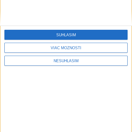
svetovej konkurencii je výborné
Šport
SÚHLASÍM
VIAC MOŽNOSTÍ
NESÚHLASÍM
....
....