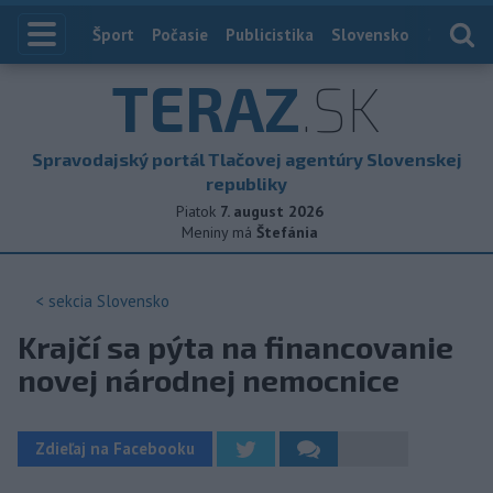
Index
Šport
Počasie
Publicistika
Slovensko
Zahranič
TERAZ
.SK
Spravodajský portál Tlačovej agentúry Slovenskej
republiky
Piatok
7. august 2026
Meniny má
Štefánia
< sekcia
Slovensko
Krajčí sa pýta na financovanie
novej národnej nemocnice
Zdieľaj na Facebooku