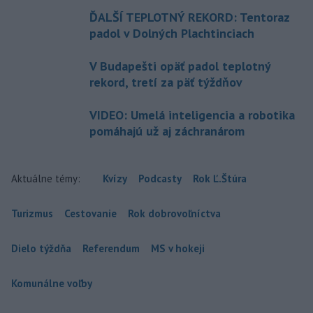
ĎALŠÍ TEPLOTNÝ REKORD: Tentoraz
padol v Dolných Plachtinciach
V Budapešti opäť padol teplotný
rekord, tretí za päť týždňov
VIDEO: Umelá inteligencia a robotika
pomáhajú už aj záchranárom
Aktuálne témy:
Kvízy
Podcasty
Rok Ľ.Štúra
Turizmus
Cestovanie
Rok dobrovoľníctva
Dielo týždňa
Referendum
MS v hokeji
Komunálne voľby