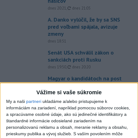
hasičov
aktualizované
dnes 20:21
,
dnes 21:05
A. Danko vylúčil, že by sa SNS
pred voľbami spájala, avizuje
zmeny
dnes 18:51
Senát USA schválil zákon o
sankciách proti Rusku
aktualizované
dnes 19:50
,
dnes 20:20
Magyar o kandidátoch na post
prezidenta: Mená nebudú
prekvapením
Vážime si vaše súkromie
dnes 17:31
My a naši
partneri
ukladáme a/alebo pristupujeme k
informáciám na zariadení, napríklad pomocou súborov cookies,
Románsky palác na Spišskom
a spracúvame osobné údaje, ako sú jedinečné identifikátory a
hrade sa podarilo staticky
štandardné informácie odosielané zariadením na
zabezpečiť
personalizovanú reklamu a obsah, meranie reklamy a obsahu,
dnes 18:00
prieskumy publika a vývoj služieb.
S vaším povolením môže