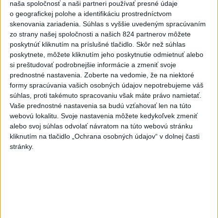
naša spoločnosť a naši partneri používať presné údaje
Slováci získali vo Vichy bronz,
o geografickej polohe a identifikáciu prostredníctvom
Lacko: Rastú talentovaní hráči
skenovania zariadenia. Súhlas s vyššie uvedeným spracúvaním
dnes 15:51
zo strany našej spoločnosti a našich 824 partnerov môžete
poskytnúť kliknutím na príslušné tlačidlo. Skôr než súhlas
Slovenky remizovali v druhom
poskytnete, môžete kliknutím jeho poskytnutie odmietnuť alebo
prípravnom dueli so Slovinkami
si preštudovať podrobnejšie informácie a zmeniť svoje
2:2
prednostné nastavenia.
Zoberte na vedomie, že na niektoré
aktualizované
dnes 17:13
,
dnes 19:45
formy spracúvania vašich osobných údajov nepotrebujeme váš
súhlas, proti takémuto spracovaniu však máte právo namietať.
Práve teraz
Vaše prednostné nastavenia sa budú vzťahovať len na túto
webovú lokalitu. Svoje nastavenia môžete kedykoľvek zmeniť
-
Pri požiari lesného porastu v Trstíne v okrese Trnava
20:18
alebo svoj súhlas odvolať návratom na túto webovú stránku
zasahuje
takmer 50 hasičov.
kliknutím na tlačidlo „Ochrana osobných údajov“ v dolnej časti
stránky.
Viac
Videá a prenosy TASR TV
Deväť Slovákov zabojuje na ME v Paríži
o čo najlepšie výsledky