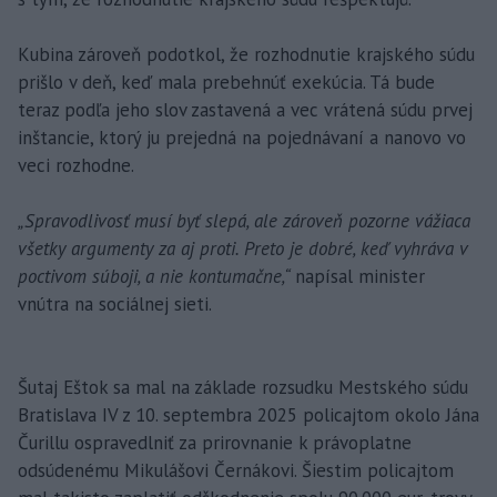
Kubina zároveň podotkol, že rozhodnutie krajského súdu
prišlo v deň, keď mala prebehnúť exekúcia. Tá bude
teraz podľa jeho slov zastavená a vec vrátená súdu prvej
inštancie, ktorý ju prejedná na pojednávaní a nanovo vo
veci rozhodne.
„Spravodlivosť musí byť slepá, ale zároveň pozorne vážiaca
všetky argumenty za aj proti. Preto je dobré, keď vyhráva v
poctivom súboji, a nie kontumačne,“
napísal minister
vnútra na sociálnej sieti.
Šutaj Eštok sa mal na základe rozsudku Mestského súdu
Bratislava IV z 10. septembra 2025 policajtom okolo Jána
Čurillu ospravedlniť za prirovnanie k právoplatne
odsúdenému Mikulášovi Černákovi. Šiestim policajtom