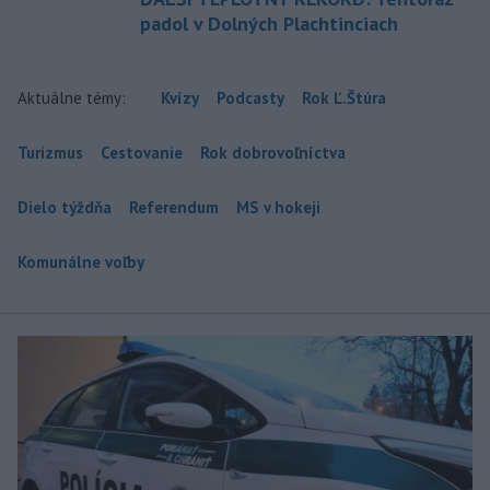
padol v Dolných Plachtinciach
Aktuálne témy:
Kvízy
Podcasty
Rok Ľ.Štúra
Turizmus
Cestovanie
Rok dobrovoľníctva
Dielo týždňa
Referendum
MS v hokeji
Komunálne voľby