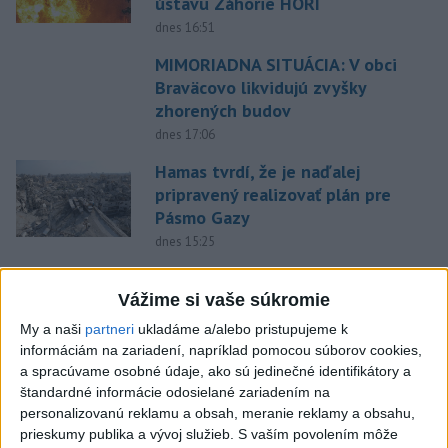
ústavu Záhorie HORÍ
dnes 16:51
MIMORIADNA SITUÁCIA: V obci
Braväcovo likvidujú zvyšky
zhorených budov
dnes 17:06
Hamas tvrdí, že je naďalej
pripravený realizovať plán pre
Pásmo Gazy
dnes 15:25
VODIČI, POZOR: Festival
Lovestream spôsobuje v
Vážime si vaše súkromie
Bratislave kolóny
My a naši
partneri
ukladáme a/alebo pristupujeme k
dnes 17:01
informáciám na zariadení, napríklad pomocou súborov cookies,
a spracúvame osobné údaje, ako sú jedinečné identifikátory a
Zelenskyj: Ukrajine nezostala
štandardné informácie odosielané zariadením na
prakticky žiadna nepoškodená
personalizovanú reklamu a obsah, meranie reklamy a obsahu,
elektráreň
prieskumy publika a vývoj služieb.
S vaším povolením môže