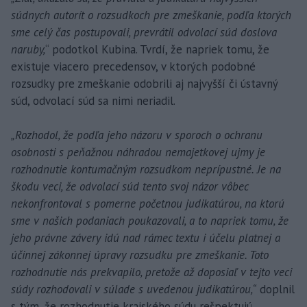
súdnych autorít o rozsudkoch pre zmeškanie, podľa ktorých
sme celý čas postupovali, prevrátil odvolací súd doslova
naruby,
“ podotkol Kubina. Tvrdí, že napriek tomu, že
existuje viacero precedensov, v ktorých podobné
rozsudky pre zmeškanie odobrili aj najvyšší či ústavný
súd, odvolací súd sa nimi neriadil.
„Rozhodol, že podľa jeho názoru v sporoch o ochranu
osobnosti s peňažnou náhradou nemajetkovej ujmy je
rozhodnutie kontumačným rozsudkom neprípustné. Je na
škodu veci, že odvolací súd tento svoj názor vôbec
nekonfrontoval s pomerne početnou judikatúrou, na ktorú
sme v našich podaniach poukazovali, a to napriek tomu, že
jeho právne závery idú nad rámec textu i účelu platnej a
účinnej zákonnej úpravy rozsudku pre zmeškanie. Toto
rozhodnutie nás prekvapilo, pretože až doposiaľ v tejto veci
súdy rozhodovali v súlade s uvedenou judikatúrou,“
doplnil
s tým, že rozhodnutie krajského súdu rešpektujú.