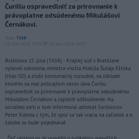
Čurillu ospravedlniť za prirovnanie k
právoplatne odsúdenému Mikulášovi
Černákovi.
Autor
TASR
aktualizované
15. júna 2026 19:52
,
15. júna 2026 19:57
Bratislava 15. júna (TASR) - Krajský súd v Bratislave
vyhovel odvolaniu ministra vnútra Matúša Šutaja Eštoka
(Hlas-SD) a zrušil kontumačný rozsudok, na základe
ktorého sa mal policajtom okolo Jána Čurillu
ospravedlniť za prirovnanie k právoplatne odsúdenému
Mikulášovi Černákovi a zaplatiť odškodnenie. Na
sociálnej sieti o tom informoval advokát čurillovcov
Peter Kubina s tým, že spor sa tak vracia na začiatok a o
žalobe sa bude pojednávať.
„Žiaľ, ukázalo sa, že pravidlá a judikatúru najvyšších