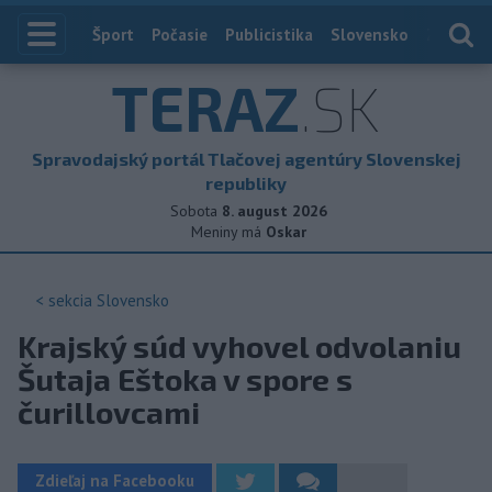
Index
Šport
Počasie
Publicistika
Slovensko
Zahranič
TERAZ
.SK
Spravodajský portál Tlačovej agentúry Slovenskej
republiky
Sobota
8. august 2026
Meniny má
Oskar
< sekcia
Slovensko
Krajský súd vyhovel odvolaniu
Šutaja Eštoka v spore s
čurillovcami
Zdieľaj na Facebooku