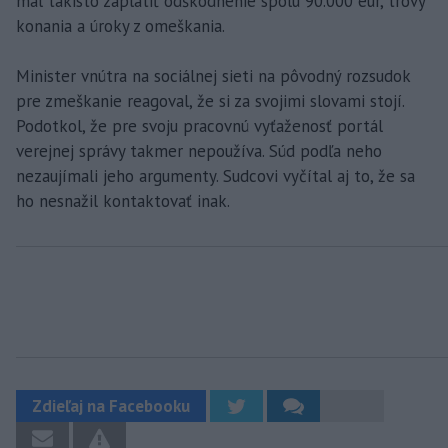
mal takisto zaplatiť odškodnenie spolu 90.000 eur, trovy
konania a úroky z omeškania.
Minister vnútra na sociálnej sieti na pôvodný rozsudok
pre zmeškanie reagoval, že si za svojimi slovami stojí.
Podotkol, že pre svoju pracovnú vyťaženosť portál
verejnej správy takmer nepoužíva. Súd podľa neho
nezaujímali jeho argumenty. Sudcovi vyčítal aj to, že sa
ho nesnažil kontaktovať inak.
Zdieľaj na Facebooku