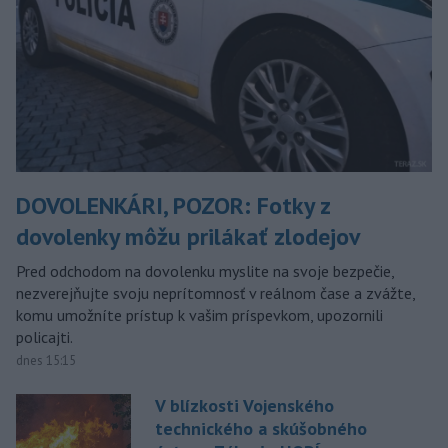
DOVOLENKÁRI, POZOR: Fotky z
dovolenky môžu prilákať zlodejov
Pred odchodom na dovolenku myslite na svoje bezpečie,
nezverejňujte svoju neprítomnosť v reálnom čase a zvážte,
komu umožníte prístup k vašim príspevkom, upozornili
policajti.
dnes 15:15
V blízkosti Vojenského
technického a skúšobného