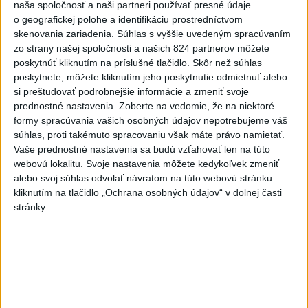
dnes 15:18
naša spoločnosť a naši partneri používať presné údaje
o geografickej polohe a identifikáciu prostredníctvom
MLADÍK VYPADOL Z FERRATY:
skenovania zariadenia. Súhlas s vyššie uvedeným spracúvaním
Na Skalke pri Kremnici
zo strany našej spoločnosti a našich 824 partnerov môžete
zasahovali záchranári
poskytnúť kliknutím na príslušné tlačidlo. Skôr než súhlas
poskytnete, môžete kliknutím jeho poskytnutie odmietnuť alebo
dnes 17:19
si preštudovať podrobnejšie informácie a zmeniť svoje
SMUTNÁ SPRÁVA: Vo veku 68
prednostné nastavenia.
Zoberte na vedomie, že na niektoré
rokov zomrel po chorobe otec
formy spracúvania vašich osobných údajov nepotrebujeme váš
Lionela Messiho
súhlas, proti takémuto spracovaniu však máte právo namietať.
Vaše prednostné nastavenia sa budú vzťahovať len na túto
aktualizované
dnes 15:34
,
dnes 16:53
webovú lokalitu. Svoje nastavenia môžete kedykoľvek zmeniť
STOVKY NASADENÝCH
alebo svoj súhlas odvolať návratom na túto webovú stránku
HASIČOV: Zasahujú pri lesnom
kliknutím na tlačidlo „Ochrana osobných údajov“ v dolnej časti
požiari v Andalúzii
stránky.
dnes 17:13
POŽIAR VO VAŽCI: Zasahovali
profesionáli, zranila sa jedna
osoba
dnes 15:42