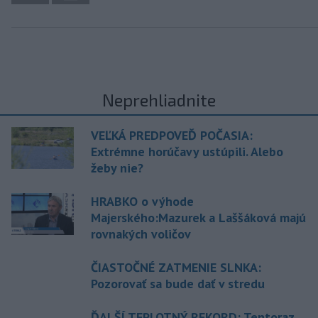
Neprehliadnite
VEĽKÁ PREDPOVEĎ POČASIA:
Extrémne horúčavy ustúpili. Alebo
žeby nie?
HRABKO o výhode
Majerského:Mazurek a Laššáková majú
rovnakých voličov
ČIASTOČNÉ ZATMENIE SLNKA:
Pozorovať sa bude dať v stredu
ĎALŠÍ TEPLOTNÝ REKORD: Tentoraz