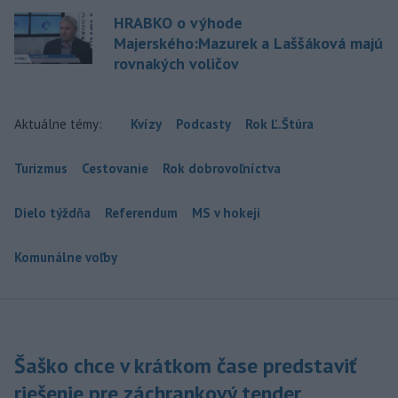
HRABKO o výhode
Majerského:Mazurek a Laššáková majú
rovnakých voličov
Aktuálne témy:
Kvízy
Podcasty
Rok Ľ.Štúra
Turizmus
Cestovanie
Rok dobrovoľníctva
Dielo týždňa
Referendum
MS v hokeji
Komunálne voľby
Šaško chce v krátkom čase predstaviť
riešenie pre záchrankový tender