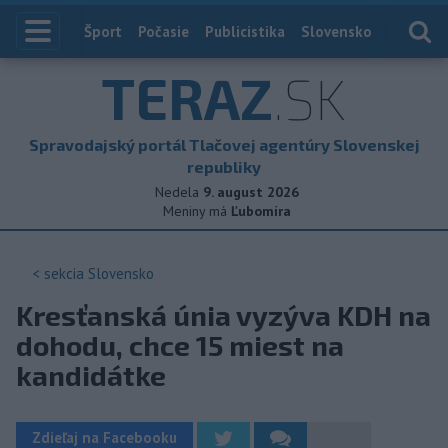
Index
Šport
Počasie
Publicistika
Slovensko
Zahranič
TERAZ
.SK
Spravodajský portál Tlačovej agentúry Slovenskej
republiky
Nedela
9. august 2026
Meniny má
Ľubomíra
< sekcia
Slovensko
Kresťanská únia vyzýva KDH na
dohodu, chce 15 miest na
kandidátke
Zdieľaj na Facebooku