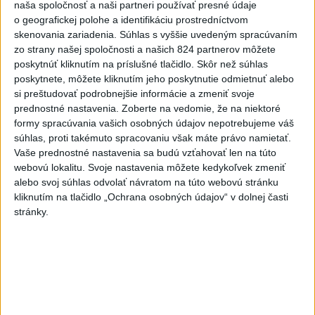
naša spoločnosť a naši partneri používať presné údaje
do nemocnice
o geografickej polohe a identifikáciu prostredníctvom
aktualizované
dnes 12:59
,
dnes 13:41
skenovania zariadenia. Súhlas s vyššie uvedeným spracúvaním
zo strany našej spoločnosti a našich 824 partnerov môžete
TAXIKÁR POD VPLYVOM
poskytnúť kliknutím na príslušné tlačidlo. Skôr než súhlas
DROG:Na festivale Lovestream
poskytnete, môžete kliknutím jeho poskytnutie odmietnuť alebo
narazil do policajtov
si preštudovať podrobnejšie informácie a zmeniť svoje
dnes 12:30
prednostné nastavenia.
Zoberte na vedomie, že na niektoré
formy spracúvania vašich osobných údajov nepotrebujeme váš
POKUS O VRAŽDU: Polícia
súhlas, proti takémuto spracovaniu však máte právo namietať.
obvinila mladíkov, ktorí
Vaše prednostné nastavenia sa budú vzťahovať len na túto
zaútočili na taxikára
webovú lokalitu. Svoje nastavenia môžete kedykoľvek zmeniť
dnes 11:40
alebo svoj súhlas odvolať návratom na túto webovú stránku
kliknutím na tlačidlo „Ochrana osobných údajov“ v dolnej časti
NEBEZPEČNÁ POTÝČKA: Po
stránky.
bodnutí neznámym predmetom
skončil v nemocnici
dnes 12:10
Dobrindt: Nemecko čelí každý
deň útokom v hybridnej vojne
dnes 14:30