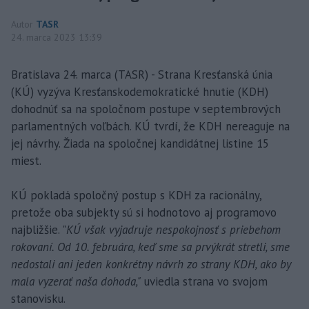
Autor
TASR
24. marca 2023 13:39
Bratislava 24. marca (TASR) - Strana Kresťanská únia
(KÚ) vyzýva Kresťanskodemokratické hnutie (KDH)
dohodnúť sa na spoločnom postupe v septembrových
parlamentných voľbách. KÚ tvrdí, že KDH nereaguje na
jej návrhy. Žiada na spoločnej kandidátnej listine 15
miest.
KÚ pokladá spoločný postup s KDH za racionálny,
pretože oba subjekty sú si hodnotovo aj programovo
najbližšie. "
KÚ však vyjadruje nespokojnosť s priebehom
rokovaní. Od 10. februára, keď sme sa prvýkrát stretli, sme
nedostali ani jeden konkrétny návrh zo strany KDH, ako by
mala vyzerať naša dohoda,"
uviedla strana vo svojom
stanovisku.