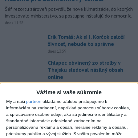
Šéf rezortu zároveň potvrdil, že nové klimatizácie, do ktorých
investovalo ministerstvo, sa postupne inštalujú do nemocníc.
dnes 11:58
Erik Tomáš: Ak si I. Korčok založí
živnosť, nebude to správne
dnes 13:59
Chlapec obvinený zo streľby v
Thajsku sledoval násilný obsah
online
dnes 12:01
Vážime si vaše súkromie
Gardy neotvoria Hormuzský
My a naši
partneri
ukladáme a/alebo pristupujeme k
prieliv, kým USA neprijmú
informáciám na zariadení, napríklad pomocou súborov cookies,
podmienky Teheránu
a spracúvame osobné údaje, ako sú jedinečné identifikátory a
dnes 12:25
štandardné informácie odosielané zariadením na
personalizovanú reklamu a obsah, meranie reklamy a obsahu,
CYKLISTU NAPADOL MEDVEĎ:Z
prieskumy publika a vývoj služieb.
S vaším povolením môže
Valčianskej doliny ho previezli