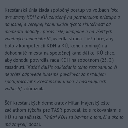
Kresťanská únia žiada spoločný postup vo voľbách
"ako
dve strany KDH a KÚ, založený na partnerskom prístupe a
na jasnej a verejnej komunikácii týchto skutočností od
momentu dohody i počas celej kampane a na všetkých
volebných materiáloch"
, uviedla strana. Tiež chce, aby
bolo v kompetencii KDH a KÚ, koho nominujú na
dohodnuté miesta na spoločnej kandidátke. KÚ chce,
aby dohodu potvrdila rada KDH na sobotnom (25. 3.)
zasadnutí. "
Každé ďalšie odkladanie tohto rozhodnutia či
neurčité odpovede budeme považovať za nezáujem
spolupracovať s Kresťanskou úniou v nasledujúcich
voľbách,
" zdôraznila.
Šéf kresťanských demokratov Milan Majerský ešte
začiatkom týždňa pre TASR povedal, že s rokovaniami s
KÚ sú na začiatku. "
Vnútri KDH sa bavíme o tom, či a ako to
má zmysel,"
dodal.