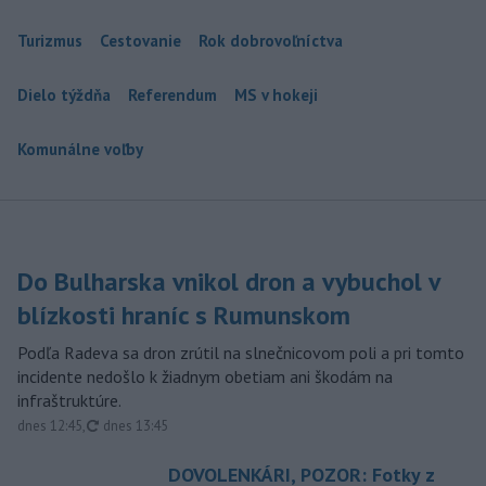
Turizmus
Cestovanie
Rok dobrovoľníctva
Dielo týždňa
Referendum
MS v hokeji
Komunálne voľby
Do Bulharska vnikol dron a vybuchol v
blízkosti hraníc s Rumunskom
Podľa Radeva sa dron zrútil na slnečnicovom poli a pri tomto
incidente nedošlo k žiadnym obetiam ani škodám na
infraštruktúre.
aktualizované
dnes 12:45
,
dnes 13:45
DOVOLENKÁRI, POZOR: Fotky z