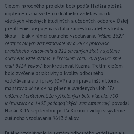
Cieľom národného projektu bola podľa Hadára plošná
implementácia systému duálneho vzdelávania do
všetkých vhodných študijných a učebných odborov. Ďalej
prehĺbenie prepojenia vzťahu zamestnávateľ – stredná
škola – žiak v rámci duálneho vzdelávania.
"Máme 1627
certifikovaných zamestnávateľov a 2872 pracovísk
praktického vyučovania a 212 stredných škôl v systéme
duálneho vzdelávania. V školskom roku 2020/2021 sme
mali 8414 žiakov,"
konkretizoval Kuzma. Tretím cieľom
bolo zvýšenie atraktivity a kvality odborného
vzdelávania a prípravy (OVP) a príprava inštruktorov,
majstrov a učiteľov na plnenie uvedených úloh.
"Tu
môžeme konštatovať, že vyškolených bolo viac ako 700
inštruktorov a 1405 pedagogických zamestnancov,"
povedal
Hadár. K 15. septembru podľa Kuzmu evidujú v systéme
duálneho vzdelávania 9613 žiakov.
Duálne vzdelávanie je systém odborného vzdelávania a