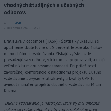
vhodných študijných a učebných
odborov.
Autor
TASR
7. decembra 2021 10:34
Bratislava 7. decembra (TASR) - Štatistiky ukazujú, že
uplatnenie dualistov je o 25 percent lepšie ako žiakov
mimo duálneho vzdelávania. Získajú vyššie mzdy,
presadzujú sa v odbore, v ktorom sa pripravovali, a majú
veľmi nízku mieru nezamestnanosti. Pri príležitosti
záverečnej konferencie k národnému projektu Duálne
vzdelávanie a zvýšenie atraktivity a kvality OVP to
uviedol manažér projektu duálneho vzdelávania Milan
Kuzma.
"Duálne vzdelávanie je nástrojom, ktorý by mal umožniť
žiakom sa lepšie uplatniť na trhu práce. Pokiaľ je prvá