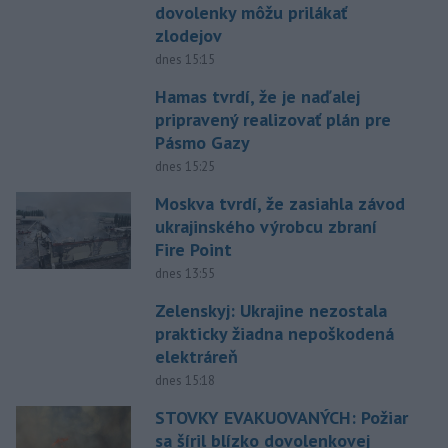
dovolenky môžu prilákať
zlodejov
dnes 15:15
Hamas tvrdí, že je naďalej
pripravený realizovať plán pre
Pásmo Gazy
dnes 15:25
Moskva tvrdí, že zasiahla závod
ukrajinského výrobcu zbraní
Fire Point
dnes 13:55
Zelenskyj: Ukrajine nezostala
prakticky žiadna nepoškodená
elektráreň
dnes 15:18
STOVKY EVAKUOVANÝCH: Požiar
sa šíril blízko dovolenkovej