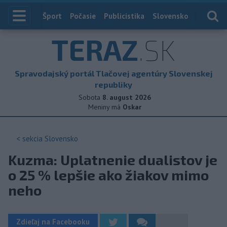
Index
Šport
Počasie
Publicistika
Slovensko
Zahranič
TERAZ
.SK
Spravodajský portál Tlačovej agentúry Slovenskej
republiky
Sobota
8. august 2026
Meniny má
Oskar
< sekcia
Slovensko
Kuzma: Uplatnenie dualistov je
o 25 % lepšie ako žiakov mimo
neho
Zdieľaj na Facebooku