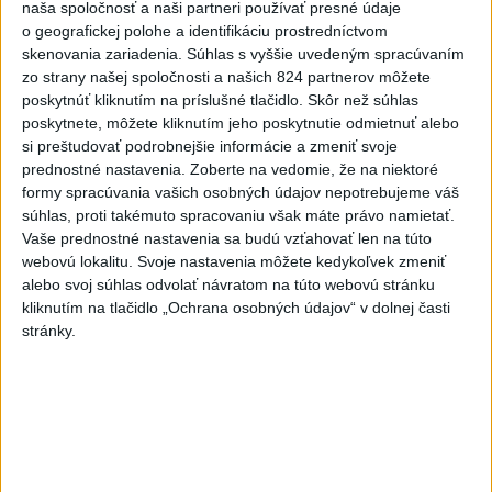
naša spoločnosť a naši partneri používať presné údaje
dnes 15:42
o geografickej polohe a identifikáciu prostredníctvom
skenovania zariadenia. Súhlas s vyššie uvedeným spracúvaním
Práve teraz
zo strany našej spoločnosti a našich 824 partnerov môžete
poskytnúť kliknutím na príslušné tlačidlo. Skôr než súhlas
-
Profesionálni hasiči z Liptovského Mikuláša, Liptovského
15:39
poskytnete, môžete kliknutím jeho poskytnutie odmietnuť alebo
Hrádku
a Mengusoviec a dobrovoľní hasiči z Važca, Východnej a
si preštudovať podrobnejšie informácie a zmeniť svoje
Štrby zasahovali v sobotu dopoludnia pri požiari humna v obci Važec
prednostné nastavenia.
Zoberte na vedomie, že na niektoré
v okrese Liptovský Mikuláš.
formy spracúvania vašich osobných údajov nepotrebujeme váš
súhlas, proti takémuto spracovaniu však máte právo namietať.
Viac
Vaše prednostné nastavenia sa budú vzťahovať len na túto
Videá a prenosy TASR TV
webovú lokalitu. Svoje nastavenia môžete kedykoľvek zmeniť
alebo svoj súhlas odvolať návratom na túto webovú stránku
Deväť Slovákov zabojuje na ME v Paríži
kliknutím na tlačidlo „Ochrana osobných údajov“ v dolnej časti
o čo najlepšie výsledky
stránky.
Viac
Najčítanejšie
6h
24h
7d