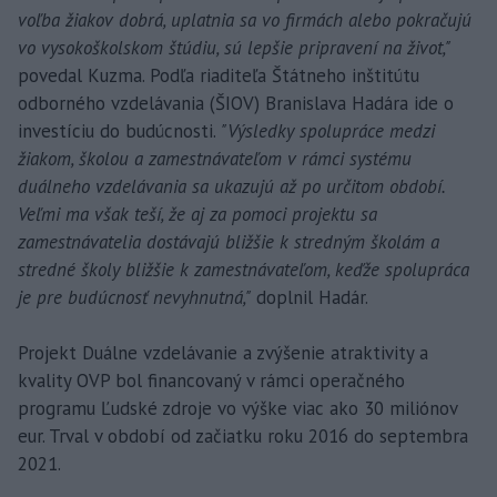
voľba žiakov dobrá, uplatnia sa vo firmách alebo pokračujú
vo vysokoškolskom štúdiu, sú lepšie pripravení na život,"
povedal Kuzma. Podľa riaditeľa Štátneho inštitútu
odborného vzdelávania (ŠIOV) Branislava Hadára ide o
investíciu do budúcnosti.
"Výsledky spolupráce medzi
žiakom, školou a zamestnávateľom v rámci systému
duálneho vzdelávania sa ukazujú až po určitom období.
Veľmi ma však teší, že aj za pomoci projektu sa
zamestnávatelia dostávajú bližšie k stredným školám a
stredné školy bližšie k zamestnávateľom, keďže spolupráca
je pre budúcnosť nevyhnutná,"
doplnil Hadár.
Projekt Duálne vzdelávanie a zvýšenie atraktivity a
kvality OVP bol financovaný v rámci operačného
programu Ľudské zdroje vo výške viac ako 30 miliónov
eur. Trval v období od začiatku roku 2016 do septembra
2021.