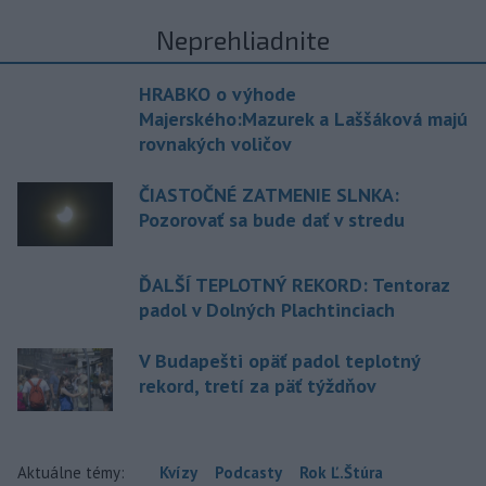
Neprehliadnite
HRABKO o výhode
Majerského:Mazurek a Laššáková majú
rovnakých voličov
ČIASTOČNÉ ZATMENIE SLNKA:
Pozorovať sa bude dať v stredu
ĎALŠÍ TEPLOTNÝ REKORD: Tentoraz
padol v Dolných Plachtinciach
V Budapešti opäť padol teplotný
rekord, tretí za päť týždňov
Aktuálne témy:
Kvízy
Podcasty
Rok Ľ.Štúra