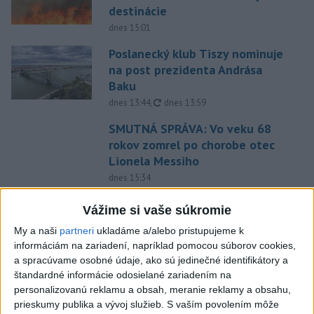
destinácie
dnes 15:01
Poslanecký klub Tiszy nominuje
na post prezidenta Andrása
Baku
aktualizované
dnes 13:44
,
dnes 13:59
SMUTNÁ SPRÁVA: Vo veku 68
rokov zomrel po chorobe otec
Lionela Messiho
dnes 15:34
V Bratislave sa v druhom
Vážime si vaše súkromie
štvrťroku predalo 652 nových
My a naši
partneri
ukladáme a/alebo pristupujeme k
bytov
informáciám na zariadení, napríklad pomocou súborov cookies,
dnes 15:10
a spracúvame osobné údaje, ako sú jedinečné identifikátory a
štandardné informácie odosielané zariadením na
POŽIAR VO VAŽCI: Zasahovali
personalizovanú reklamu a obsah, meranie reklamy a obsahu,
profesionáli, zranila sa jedna
prieskumy publika a vývoj služieb.
S vaším povolením môže
osoba