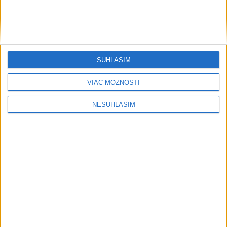
....
SÚHLASÍM
....
VIAC MOŽNOSTÍ
NESÚHLASÍM