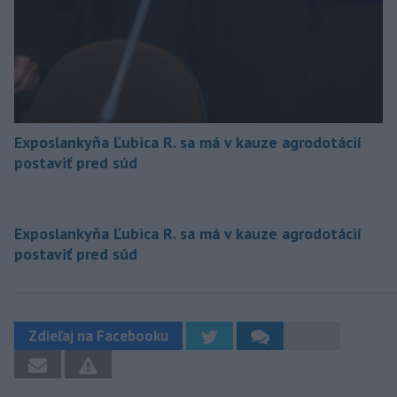
Exposlankyňa Ľubica R. sa má v kauze agrodotácií
postaviť pred súd
Exposlankyňa Ľubica R. sa má v kauze agrodotácií
postaviť pred súd
Zdieľaj na Facebooku