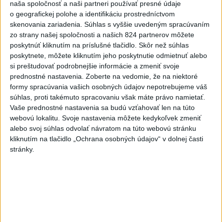
naša spoločnosť a naši partneri používať presné údaje
dnes 15:00
o geografickej polohe a identifikáciu prostredníctvom
skenovania zariadenia. Súhlas s vyššie uvedeným spracúvaním
Agroministerstvo poskytne
zo strany našej spoločnosti a našich 824 partnerov môžete
peniaze na 150 chladiacich
poskytnúť kliknutím na príslušné tlačidlo. Skôr než súhlas
boxov pre diviaky
poskytnete, môžete kliknutím jeho poskytnutie odmietnuť alebo
aktualizované
dnes 12:11
,
dnes 13:22
si preštudovať podrobnejšie informácie a zmeniť svoje
prednostné nastavenia.
Zoberte na vedomie, že na niektoré
ÚPLNÉ ZATMENIE SLNKA: Časť
formy spracúvania vašich osobných údajov nepotrebujeme váš
Európy zahalí tma, hrozia
súhlas, proti takémuto spracovaniu však máte právo namietať.
dôsledky
Vaše prednostné nastavenia sa budú vzťahovať len na túto
aktualizované
dnes 13:35
,
dnes 14:03
webovú lokalitu. Svoje nastavenia môžete kedykoľvek zmeniť
alebo svoj súhlas odvolať návratom na túto webovú stránku
EXTRÉMNE HORÚČAVY: Takéto
kliknutím na tlačidlo „Ochrana osobných údajov“ v dolnej časti
môžu byť dôsledky
stránky.
dnes 14:34
Na hranici Maroka s Ceutou
zomrelo asi 100 ľudí, oznámil
starosta
dnes 15:47