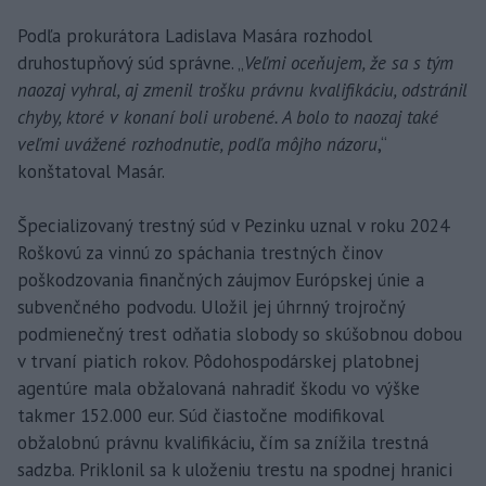
Podľa prokurátora Ladislava Masára rozhodol
druhostupňový súd správne. „
Veľmi oceňujem, že sa s tým
naozaj vyhral, aj zmenil trošku právnu kvalifikáciu, odstránil
chyby, ktoré v konaní boli urobené. A bolo to naozaj také
veľmi uvážené rozhodnutie, podľa môjho názoru
,“
konštatoval Masár.
Špecializovaný trestný súd v Pezinku uznal v roku 2024
Roškovú za vinnú zo spáchania trestných činov
poškodzovania finančných záujmov Európskej únie a
subvenčného podvodu. Uložil jej úhrnný trojročný
podmienečný trest odňatia slobody so skúšobnou dobou
v trvaní piatich rokov. Pôdohospodárskej platobnej
agentúre mala obžalovaná nahradiť škodu vo výške
takmer 152.000 eur. Súd čiastočne modifikoval
obžalobnú právnu kvalifikáciu, čím sa znížila trestná
sadzba. Priklonil sa k uloženiu trestu na spodnej hranici