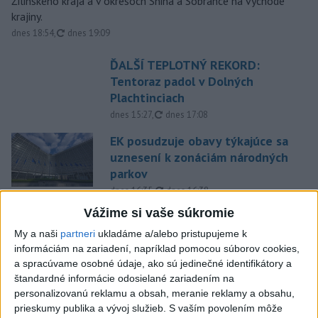
Žilinského kraja a v okresoch Snina a Sobrance na východe
krajiny.
aktualizované
dnes 18:54
,
dnes 19:09
ĎALŠÍ TEPLOTNÝ REKORD:
Tentoraz padol v Dolných
Plachtinciach
aktualizované
dnes 15:27
,
dnes 17:08
EK posudzuje obavy týkajúce sa
uznesení k zonáciám národných
parkov
aktualizované
dnes 16:35
,
dnes 16:38
Vážime si vaše súkromie
Na kúpalisku Diakovce UNIKLA
NEZNÁMA LÁTKA
My a naši
partneri
ukladáme a/alebo pristupujeme k
informáciám na zariadení, napríklad pomocou súborov cookies,
aktualizované
dnes 18:23
,
dnes 18:37
a spracúvame osobné údaje, ako sú jedinečné identifikátory a
štandardné informácie odosielané zariadením na
Letíte do Egypta? Myslite na
personalizovanú reklamu a obsah, meranie reklamy a obsahu,
tieto veci, zachránia vám
prieskumy publika a vývoj služieb.
S vaším povolením môže
peniaze