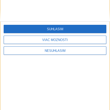
....
SÚHLASÍM
VIAC MOŽNOSTÍ
NESÚHLASÍM
....