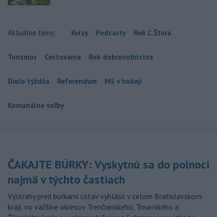
Aktuálne témy:
Kvízy
Podcasty
Rok Ľ.Štúra
Turizmus
Cestovanie
Rok dobrovoľníctva
Dielo týždňa
Referendum
MS v hokeji
Komunálne voľby
ČAKAJTE BÚRKY: Vyskytnú sa do polnoci
najmä v týchto častiach
Výstrahy pred búrkami ústav vyhlásil v celom Bratislavskom
kraji, vo väčšine okresov Trenčianskeho, Trnavského a