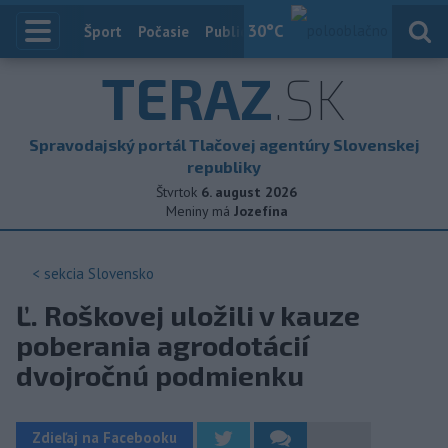
30
°C
Index
Šport
Počasie
Publicistika
Slovensko
Zahranič
TERAZ
.SK
Spravodajský portál Tlačovej agentúry Slovenskej
republiky
Štvrtok
6. august 2026
Meniny má
Jozefína
< sekcia
Slovensko
Ľ. Roškovej uložili v kauze
poberania agrodotácií
dvojročnú podmienku
Zdieľaj na Facebooku