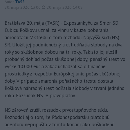
Autor
TASR
aktualizované
20. mája 2026 13:06
,
20. mája 2026 14:08
Bratislava 20. mája (TASR) - Exposlankyňu za Smer-SD
Ľubicu Roškovú uznali za vinnú v kauze poberania
agrodotácií. V stredu o tom rozhodol Najvyšší súd (NS)
SR. Uložil jej podmienečný trest odňatia slobody na dva
roky so skúšobnou dobou na tri roky. Takisto jej uložil
probačný dohľad počas skúšobnej doby, peňažný trest vo
výške 10.000 eur a zákaz uchádzať sa o finančné
prostriedky z rozpočtu Európskej únie počas skúšobnej
doby. V prípade zmarenia peňažného trestu dostala
Rošková náhradný trest odňatia slobody v trvaní jedného
roka. Rozsudok NS je právoplatný.
NS zároveň zrušil rozsudok prvostupňového súdu.
Rozhodol aj o tom, že Pôdohospodársku platobnú
agentúru nepripúšťa v tomto konaní ako poškodenú