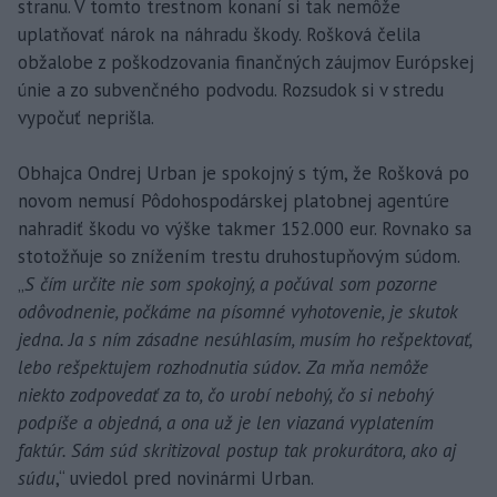
stranu. V tomto trestnom konaní si tak nemôže
uplatňovať nárok na náhradu škody. Rošková čelila
obžalobe z poškodzovania finančných záujmov Európskej
únie a zo subvenčného podvodu. Rozsudok si v stredu
vypočuť neprišla.
Obhajca Ondrej Urban je spokojný s tým, že Rošková po
novom nemusí Pôdohospodárskej platobnej agentúre
nahradiť škodu vo výške takmer 152.000 eur. Rovnako sa
stotožňuje so znížením trestu druhostupňovým súdom.
„
S čím určite nie som spokojný, a počúval som pozorne
odôvodnenie, počkáme na písomné vyhotovenie, je skutok
jedna. Ja s ním zásadne nesúhlasím, musím ho rešpektovať,
lebo rešpektujem rozhodnutia súdov. Za mňa nemôže
niekto zodpovedať za to, čo urobí nebohý, čo si nebohý
podpíše a objedná, a ona už je len viazaná vyplatením
faktúr. Sám súd skritizoval postup tak prokurátora, ako aj
súdu
,“ uviedol pred novinármi Urban.