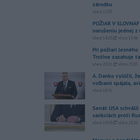
zárodku
včera 12:33
POŽIAR V SLOVNAFT
narušeniu jednej z 
aktualizovan
včera 14:20
,
včera 15:46
Pri požiari lesného
Trstíne zasahuje t
aktualizovan
včera 20:21
,
včera 21:05
A. Danko vylúčil, ž
voľbami spájala, a
včera 18:51
Senát USA schválil
sankciách proti Ru
aktualizovan
včera 19:50
,
včera 20:20