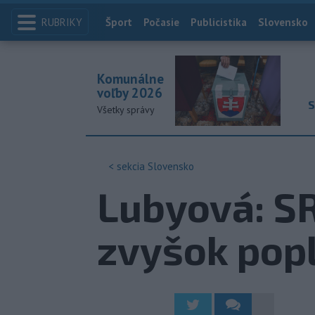
RUBRIKY
Index
Šport
Počasie
Publicistika
Slovensko
Komunálne
voľby 2026
S
Všetky správy
< sekcia
Slovensko
Lubyová: SR
zvyšok popl