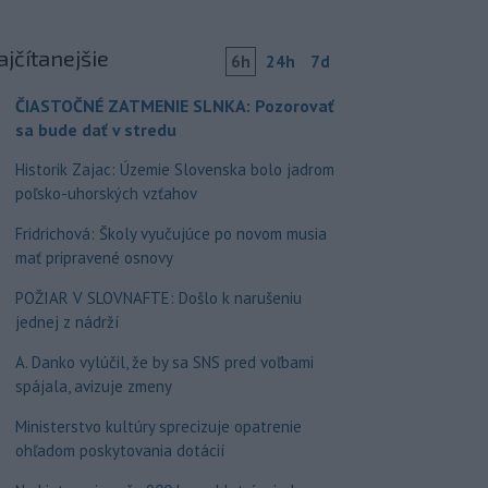
ajčítanejšie
6h
24h
7d
ČIASTOČNÉ ZATMENIE SLNKA: Pozorovať
sa bude dať v stredu
Historik Zajac: Územie Slovenska bolo jadrom
poľsko-uhorských vzťahov
Fridrichová: Školy vyučujúce po novom musia
mať pripravené osnovy
POŽIAR V SLOVNAFTE: Došlo k narušeniu
jednej z nádrží
A. Danko vylúčil, že by sa SNS pred voľbami
spájala, avizuje zmeny
Ministerstvo kultúry sprecizuje opatrenie
ohľadom poskytovania dotácií