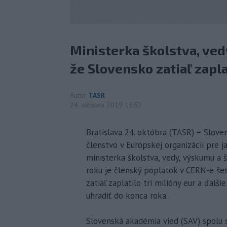
Ministerka školstva, ved
že Slovensko zatiaľ zaplat
Autor
TASR
24. októbra 2019 13:52
Bratislava 24. októbra (TASR) – Slove
členstvo v Európskej organizácii pre j
ministerka školstva, vedy, výskumu a
roku je členský poplatok v CERN-e šes
zatiaľ zaplatilo tri milióny eur a ďalš
uhradiť do konca roka.
Slovenská akadémia vied (SAV) spolu s 