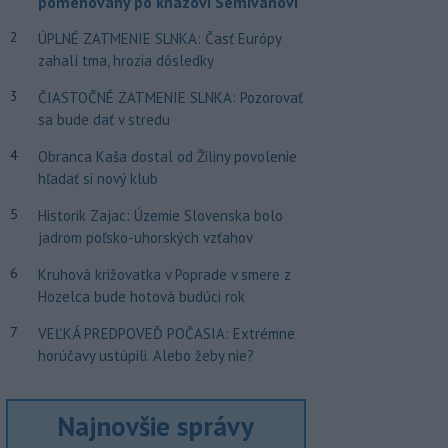
pomenovaný po kňazovi Semivanovi
2
ÚPLNÉ ZATMENIE SLNKA: Časť Európy
zahalí tma, hrozia dôsledky
3
ČIASTOČNÉ ZATMENIE SLNKA: Pozorovať
sa bude dať v stredu
4
Obranca Kaša dostal od Žiliny povolenie
hľadať si nový klub
5
Historik Zajac: Územie Slovenska bolo
jadrom poľsko-uhorských vzťahov
6
Kruhová križovatka v Poprade v smere z
Hozelca bude hotová budúci rok
7
VEĽKÁ PREDPOVEĎ POČASIA: Extrémne
horúčavy ustúpili. Alebo žeby nie?
Najnovšie správy