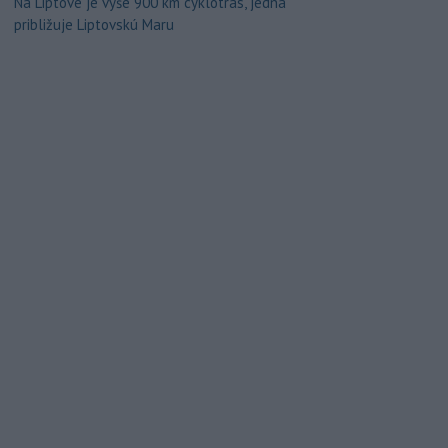
Na Liptove je vyše 900 km cyklotrás, jedna
približuje Liptovskú Maru