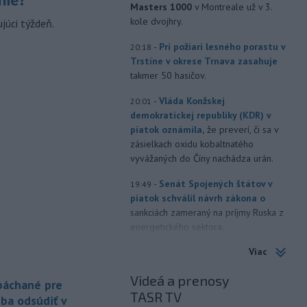
Masters 1000
v Montreale už v 3.
kole dvojhry.
júci týždeň.
-
Pri požiari lesného porastu v
20:18
Trstíne v okrese Trnava zasahuje
takmer 50 hasičov.
-
Vláda Konžskej
20:01
demokratickej republiky (KDR) v
piatok oznámila,
že preverí, či sa v
zásielkach oxidu kobaltnatého
vyvážaných do Číny nachádza urán.
-
Senát Spojených štátov v
19:49
piatok schválil návrh zákona o
sankciách zameraný na príjmy Ruska z
energetického sektora.
Viac
-
Slovenská polícia prispela k
16:08
objasneniu prípadu prevádzačstva,
Videá a prenosy
ktorý sa podarilo ukončiť
 páchané pre
TASR TV
právoplatným odsúdením páchateľa v
eba odsúdiť v