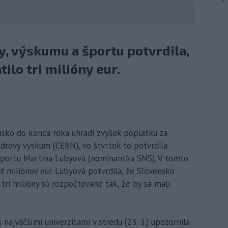
7
y, výskumu a športu potvrdila,
ilo tri milióny eur.
nsko do konca roka uhradí zvyšok poplatku za
adrový výskum (CERN), vo štvrtok to potvrdila
 športu Martina Lubyová (nominantka SNS). V tomto
ť miliónov eur. Lubyová potvrdila, že Slovensko
ie tri milióny sú rozpočtované tak, že by sa mali
najväčšími univerzitami v stredu (23. 3.) upozornila