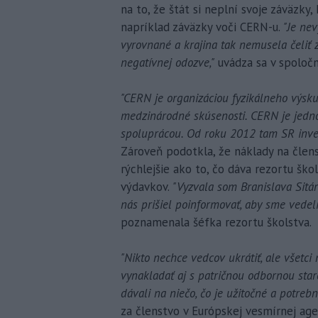
na to, že štát si neplní svoje záväzky
napríklad záväzky voči CERN-u.
"Je nev
vyrovnané a krajina tak nemusela čeliť
negatívnej odozve,"
uvádza sa v spoločn
"CERN je organizáciou fyzikálneho výsku
medzinárodné skúsenosti. CERN je jedno
spoluprácou. Od roku 2012 tam SR inves
Zároveň podotkla, že náklady na člen
rýchlejšie ako to, čo dáva rezortu ško
výdavkov.
"Vyzvala som Branislava Sitá
nás prišiel poinformovať, aby sme vedeli
poznamenala šéfka rezortu školstva.
"Nikto nechce vedcov ukrátiť, ale všetc
vynakladať aj s patričnou odbornou sta
dávali na niečo, čo je užitočné a potrebn
za členstvo v Európskej vesmírnej age