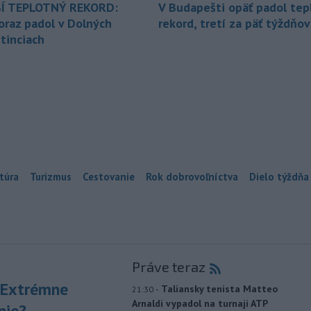
Í TEPLOTNÝ REKORD:
V Budapešti opäť padol tep
oraz padol v Dolných
rekord, tretí za päť týždňov
tinciach
túra
Turizmus
Cestovanie
Rok dobrovoľníctva
Dielo týždňa
Práve teraz
 Extrémne
-
Taliansky tenista Matteo
21:30
Arnaldi vypadol na turnaji ATP
nie?