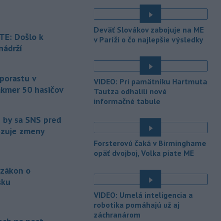
Maďarsku.
-
Piatkový požiar v
15:21
Deväť Slovákov zabojuje na ME
bratislavskej rafinérii Slovnaft je
E: Došlo k
v Paríži o čo najlepšie výsledky
pod kontrolou.
Príčina jeho vzniku
nádrží
bude predmetom vyšetrovania. Pre
é
TASR to potvrdil hovorca rafinérie
Anton Molnár.
 porastu v
VIDEO: Pri pamätníku Hartmuta
akmer 50 hasičov
-
Ministerstvo kultúry (MK) SR
Tautza odhalili nové
15:17
upraví verziu opatrenia o
informačné tabule
é
podrobnostiach poskytovania dotácií v
e by sa SNS pred
pôsobnosti rezortu.
vizuje zmeny
-
V bratislavskej rafinérii
14:17
Forsterovú čaká v Birminghame
Slovnaft horí uskladnený ropný
opäť dvojboj, Volka piate ME
produkt.
TASR o tom informovala
 zákon o
rafinéria s tým, že obyvateľom nehrozí
sku
nebezpečenstvo.
é
VIDEO: Umelá inteligencia a
-
Jedným zo zdravotných rizík
13:50
robotika pomáhajú už aj
na festivale môže byť vyššia
záchranárom
úroveň
hluku. Je preto dobré držať sa