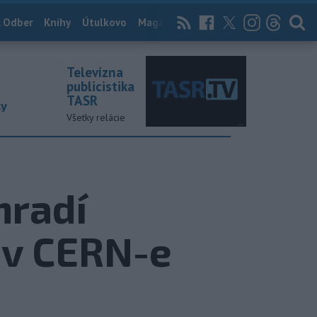
 Odber
Knihy
Útulkovo
Magazín
News Now
Archív
TASR
Televízna
publicistika
TASR
ky
Všetky relácie
hradí
 v CERN-e