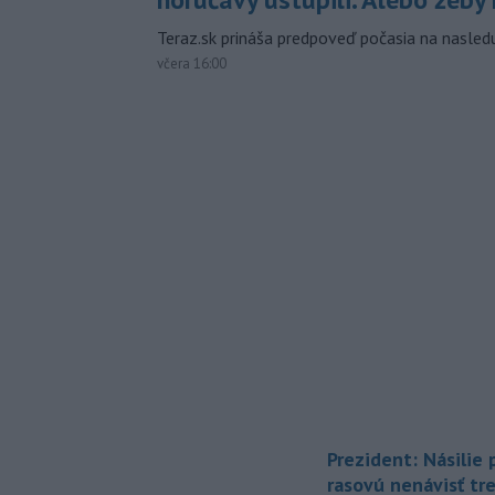
Teraz.sk prináša predpoveď počasia na nasledu
včera 16:00
Prezident: Násilie
rasovú nenávisť tr