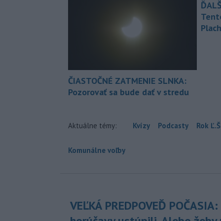
ĎALŠ
Tent
Plach
ČIASTOČNÉ ZATMENIE SLNKA:
Pozorovať sa bude dať v stredu
Aktuálne témy:
Kvízy
Podcasty
Rok Ľ.Š
Komunálne voľby
VEĽKÁ PREDPOVEĎ POČASIA:
horúčavy ustúpili. Alebo žeby 