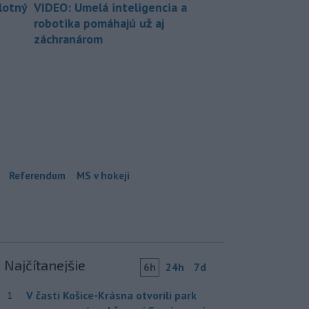
lotný
VIDEO: Umelá inteligencia a
robotika pomáhajú už aj
záchranárom
Referendum
MS v hokeji
Najčítanejšie
6h
24h
7d
V časti Košice-Krásna otvorili park
1