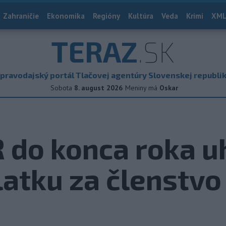
Zahraničie
Ekonomika
Regióny
Kultúra
Veda
Krimi
XML
TERAZ
.SK
pravodajský portál Tlačovej agentúry Slovenskej republi
Sobota
8. august 2026
Meniny má
Oskar
 do konca roka u
atku za členstvo