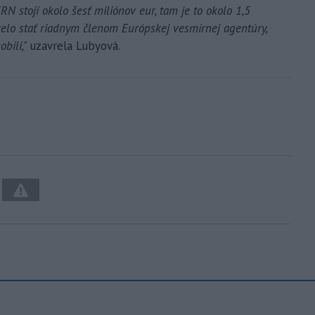
ERN stojí okolo šesť miliónov eur, tam je to okolo 1,5
celo stať riadnym členom Európskej vesmírnej agentúry,
bili,"
uzavrela Lubyová.