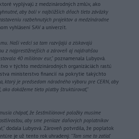
, ktoré vyplývajú z medzinárodných zmlúv, ako
yhnutné, aby boli v najbližších dňoch tieto záväzky
 zastaveniu rozbehnutých projektov a medzinárodne
om vyhlásení SAV a univerzít.
mu. Naši vedci sa tam rozvíjajú a získavajú
u z najprestížnejších a zároveň aj najdrahšou
tovala 40 miliónov eur,"
poznamenala Lubyová.
stvo v týchto medzinárodných organizáciách rastú
lstva ministerstvo financií na pokrytie takýchto
ra, ktorý je predsedom národného výboru pre CERN, aby
, ako dokážeme tieto platby štruktúrovať,"
i musia chápať, že šesťmiliónové položky musíme
rostlivosťou, aby sme peniaze daňových poplatníkov
é,"
dodala Lubyová. Zároveň potvrdila, že poplatok
ntúre je už tento rok uhradený.
"Tam sme to zatiaľ