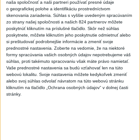
3
ÚPLNÉ ZATMENIE SLNKA: Časť Európy zahalí tma,
naša spoločnosť a naši partneri používať presné údaje
hrozia dôsledky
o geografickej polohe a identifikáciu prostredníctvom
skenovania zariadenia. Súhlas s vyššie uvedeným spracúvaním
4
Prešovský kraj vyzýva k využitiu bezplatného parkoviska v
zo strany našej spoločnosti a našich 824 partnerov môžete
Tatrách
poskytnúť kliknutím na príslušné tlačidlo. Skôr než súhlas
poskytnete, môžete kliknutím jeho poskytnutie odmietnuť alebo
5
V Košiciach Nad jazerom začína výstavba
si preštudovať podrobnejšie informácie a zmeniť svoje
chodníka,otvorili aj pumptrack
prednostné nastavenia.
Zoberte na vedomie, že na niektoré
formy spracúvania vašich osobných údajov nepotrebujeme váš
6
Historik Zajac: Územie Slovenska bolo jadrom poľsko-
súhlas, proti takémuto spracovaniu však máte právo namietať.
uhorských vzťahov
Vaše prednostné nastavenia sa budú vzťahovať len na túto
webovú lokalitu. Svoje nastavenia môžete kedykoľvek zmeniť
7
Mesto Martin vypovedalo zmluvy na tri rozpracované
alebo svoj súhlas odvolať návratom na túto webovú stránku
investičné akcie
kliknutím na tlačidlo „Ochrana osobných údajov“ v dolnej časti
stránky.
Najnovšie správy na Teraz.sk
Vyhlásenia
Priame prenosy z Národnej rady SR