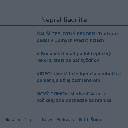
Neprehliadnite
ĎALŠÍ TEPLOTNÝ REKORD: Tentoraz
padol v Dolných Plachtinciach
V Budapešti opäť padol teplotný
rekord, tretí za päť týždňov
VIDEO: Umelá inteligencia a robotika
pomáhajú už aj záchranárom
NOVÝ DOMOV: Medveď Artur z
košickej zoo odchádza za hranice
Aktuálne témy:
Kvízy
Podcasty
Rok Ľ.Štúra