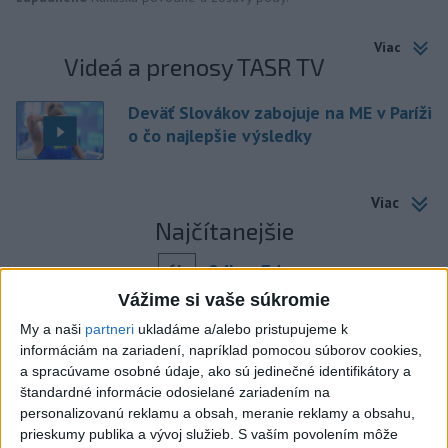
Viac
Videá a prenosy TASR TV
Deväť Slovákov zabojuje na ME v Paríži
o čo najlepšie výsledky
Viac
Najčítanejšie
6h
24h
7d
Vážime si vaše súkromie
Po streľbe v škole neďaleko Bangkoku
1
My a naši
partneri
ukladáme a/alebo pristupujeme k
hlásia štyroch mŕtvych
informáciám na zariadení, napríklad pomocou súborov cookies,
a spracúvame osobné údaje, ako sú jedinečné identifikátory a
2
Kruhová križovatka v Poprade v smere z Hozelca bude
štandardné informácie odosielané zariadením na
hotová budúci rok
personalizovanú reklamu a obsah, meranie reklamy a obsahu,
prieskumy publika a vývoj služieb.
S vaším povolením môže