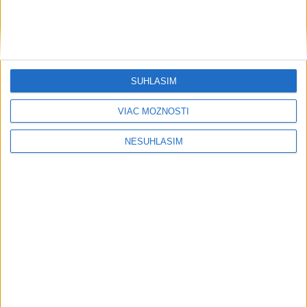
SÚHLASÍM
VIAC MOŽNOSTÍ
NESÚHLASÍM
....