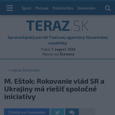
Index
Šport
Počasie
Publicistika
Slovensko
Zahranič
TERAZ
.SK
Spravodajský portál Tlačovej agentúry Slovenskej
republiky
Piatok
7. august 2026
Meniny má
Štefánia
< sekcia
Slovensko
M. Eštok: Rokovanie vlád SR a
Ukrajiny má riešiť spoločné
iniciatívy
Zdieľaj na Facebooku