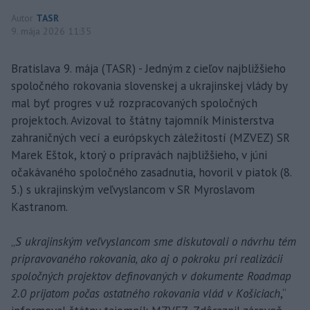
Autor
TASR
9. mája 2026 11:35
Bratislava 9. mája (TASR) - Jedným z cieľov najbližšieho
spoločného rokovania slovenskej a ukrajinskej vlády by
mal byť progres v už rozpracovaných spoločných
projektoch. Avizoval to štátny tajomník Ministerstva
zahraničných vecí a európskych záležitostí (MZVEZ) SR
Marek Eštok, ktorý o prípravách najbližšieho, v júni
očakávaného spoločného zasadnutia, hovoril v piatok (8.
5.) s ukrajinským veľvyslancom v SR Myroslavom
Kastranom.
„
S ukrajinským veľvyslancom sme diskutovali o návrhu tém
pripravovaného rokovania, ako aj o pokroku pri realizácii
spoločných projektov definovaných v dokumente Roadmap
2.0 prijatom počas ostatného rokovania vlád v Košiciach
,“