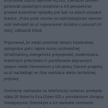
informoval štátny tajomník MZVEZ. Zdôraznil zároveň
potenciál spoločných projektov a ich perspektívu
priniesť konkrétne výsledky pre ľudí na oboch stranách
hranice. „
Práve preto chceme na nadchádzajúcom rokovaní
vlád nadviazať na už rozpracované iniciatívy a posunúť ich
ďalej
,“ zdôraznil Eštok.
Pripomenul, že medzi prioritné oblasti bilaterálnej
spolupráce patrí najmä rozvoj cezhraničnej
infraštruktúry, energetická prepojenosť, modernizácia
hraničných priechodov či posilňovanie dopravných
spojení medzi Slovenskom a Ukrajinou. Viaceré projekty
sa už nachádzajú vo fáze realizácie alebo technickej
prípravy.
Stretnutie nadviazalo na telefonický rozhovor predsedu
vlády SR Roberta Fica (Smer-SD) s prezidentom Ukrajiny
Volodymyrom Zelenským a ich následné stretnutie