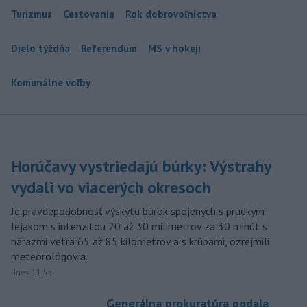
Turizmus
Cestovanie
Rok dobrovoľníctva
Dielo týždňa
Referendum
MS v hokeji
Komunálne voľby
Horúčavy vystriedajú búrky: Výstrahy
vydali vo viacerých okresoch
Je pravdepodobnosť výskytu búrok spojených s prudkým
lejakom s intenzitou 20 až 30 milimetrov za 30 minút s
nárazmi vetra 65 až 85 kilometrov a s krúpami, ozrejmili
meteorológovia.
dnes 11:55
Generálna prokuratúra podala