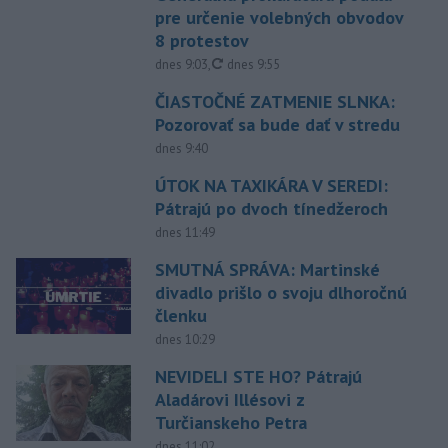
pre určenie volebných obvodov
8 protestov
aktualizované
dnes 9:03
,
dnes 9:55
ČIASTOČNÉ ZATMENIE SLNKA:
Pozorovať sa bude dať v stredu
dnes 9:40
ÚTOK NA TAXIKÁRA V SEREDI:
Pátrajú po dvoch tínedžeroch
dnes 11:49
SMUTNÁ SPRÁVA: Martinské
divadlo prišlo o svoju dlhoročnú
členku
dnes 10:29
NEVIDELI STE HO? Pátrajú
Aladárovi Illésovi z
Turčianskeho Petra
dnes 11:02