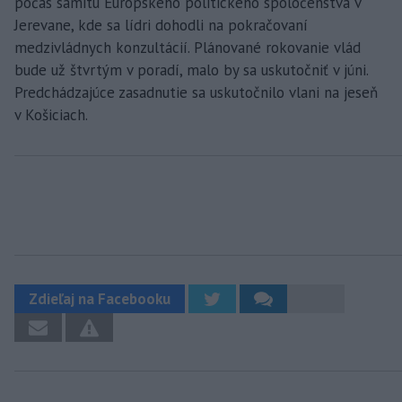
počas samitu Európskeho politického spoločenstva v
Jerevane, kde sa lídri dohodli na pokračovaní
medzivládnych konzultácií. Plánované rokovanie vlád
bude už štvrtým v poradí, malo by sa uskutočniť v júni.
Predchádzajúce zasadnutie sa uskutočnilo vlani na jeseň
v Košiciach.
Zdieľaj na Facebooku