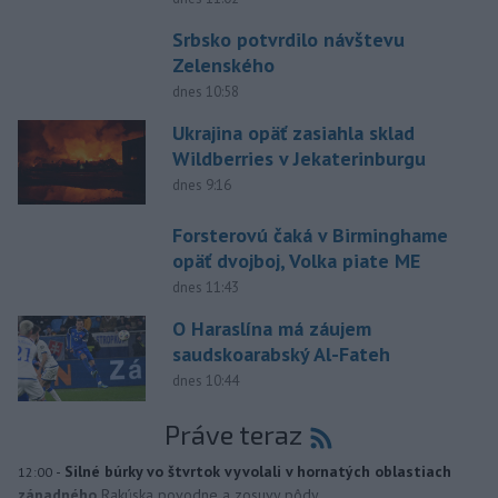
Srbsko potvrdilo návštevu
Zelenského
dnes 10:58
Ukrajina opäť zasiahla sklad
Wildberries v Jekaterinburgu
dnes 9:16
Forsterovú čaká v Birminghame
opäť dvojboj, Volka piate ME
dnes 11:43
O Haraslína má záujem
saudskoarabský Al-Fateh
dnes 10:44
Práve teraz
-
Silné búrky vo štvrtok vyvolali v hornatých oblastiach
12:00
západného
Rakúska povodne a zosuvy pôdy.