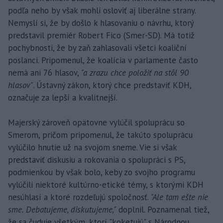
podľa neho by však mohli osloviť aj liberálne strany.
Nemyslí si, že by došlo k hlasovaniu o návrhu, ktorý
predstavil premiér Robert Fico (Smer-SD). Má totiž
pochybnosti, že by zaň zahlasovali všetci koaliční
poslanci. Pripomenul, že koalícia v parlamente často
nemá ani 76 hlasov,
"a zrazu chce položiť na stôl 90
hlasov"
. Ústavný zákon, ktorý chce predstaviť KDH,
označuje za lepší a kvalitnejší.
Majerský zároveň opätovne vylúčil spoluprácu so
Smerom, pričom pripomenul, že takúto spoluprácu
vylúčilo hnutie už na svojom sneme. Vie si však
predstaviť diskusiu a rokovania o spolupráci s PS,
podmienkou by však bolo, keby zo svojho programu
vylúčili niektoré kultúrno-etické témy, s ktorými KDH
nesúhlasí a ktoré rozdeľujú spoločnosť.
"Ale tam ešte nie
sme. Debatujeme, diskutujeme,"
doplnil. Poznamenal tiež,
že sa čuduje všetkým, ktorí "koketujú" s Národnou