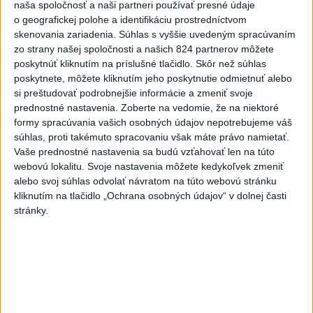
katastrofa
naša spoločnosť a naši partneri používať presné údaje
včera 21:59
o geografickej polohe a identifikáciu prostredníctvom
skenovania zariadenia. Súhlas s vyššie uvedeným spracúvaním
Ráž: Podpísali sme zmluvu k
zo strany našej spoločnosti a našich 824 partnerov môžete
dokumentácii obnovy hlavnej
poskytnúť kliknutím na príslušné tlačidlo. Skôr než súhlas
stanice
poskytnete, môžete kliknutím jeho poskytnutie odmietnuť alebo
včera 15:26
si preštudovať podrobnejšie informácie a zmeniť svoje
prednostné nastavenia.
Zoberte na vedomie, že na niektoré
KDH žiada ministra vnútra o
formy spracúvania vašich osobných údajov nepotrebujeme váš
vysvetlenie nákupu
súhlas, proti takémuto spracovaniu však máte právo namietať.
kamerových systémov
Vaše prednostné nastavenia sa budú vzťahovať len na túto
webovú lokalitu. Svoje nastavenia môžete kedykoľvek zmeniť
včera 17:40
alebo svoj súhlas odvolať návratom na túto webovú stránku
V Budapešti opäť padol
kliknutím na tlačidlo „Ochrana osobných údajov“ v dolnej časti
teplotný rekord, tretí za päť
stránky.
týždňov
včera 19:15
Twente deklasovalo DAC 6:0 v
prvom zápase 3. predkola
včera 22:03