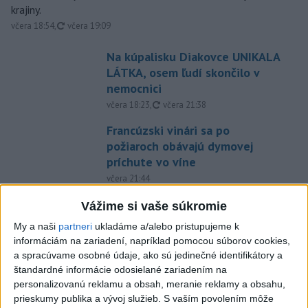
krajiny.
aktualizované
včera 18:54
,
včera 19:09
Na kúpalisku Diakovce UNIKALA
LÁTKA, osem ľudí skončilo v
nemocnici
aktualizované
včera 18:23
,
včera 21:38
Francúzski vinári sa po
požiaroch obávajú dymovej
príchute vo víne
včera 21:44
Uganda schválila vyslanie
Vážime si vaše súkromie
vojakov do medzinárodných síl
My a naši
partneri
ukladáme a/alebo pristupujeme k
v Pásme Gazy
informáciám na zariadení, napríklad pomocou súborov cookies,
včera 20:49
a spracúvame osobné údaje, ako sú jedinečné identifikátory a
štandardné informácie odosielané zariadením na
Pre únik ropy z tankera pri
personalizovanú reklamu a obsah, meranie reklamy a obsahu,
Ománe hrozí ekologická
prieskumy publika a vývoj služieb.
S vaším povolením môže