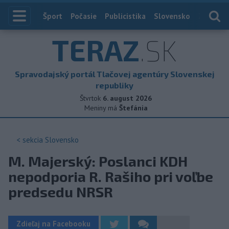
Index
Šport
Počasie
Publicistika
Slovensko
Zahranič
TERAZ
.SK
Spravodajský portál Tlačovej agentúry Slovenskej
republiky
Štvrtok
6. august 2026
Meniny má
Štefánia
< sekcia
Slovensko
M. Majerský: Poslanci KDH
nepodporia R. Rašiho pri voľbe
predsedu NRSR
Zdieľaj na Facebooku