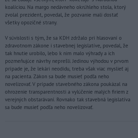
koalíciou. Na margo nedávneho okrúhleho stola, ktorý
zvolal prezident, povedal, že pozvanie mali dostať
všetky opozičné strany.
V súvislosti s tým, že sa KDH zdržalo pri hlasovaní o
zdravotnom zákone i stavebnej legislatíve, povedal, že
tak hnutie urobilo, lebo k nim malo výhrady a ich
pozmeňujúce návrhy neprešli. Jedinou výhodou v prvom
prípade je, že lekári neodídu, treba však viac myslieť aj
na pacienta. Zákon sa bude musieť podľa neho
novelizovať. V prípade stavebného zákona poukázal na
ohrozenie transparentnosti a vylúčenie malých firiem z
verejných obstarávaní. Rovnako tak stavebná legislatíva
sa bude musieť podľa neho novelizovať.