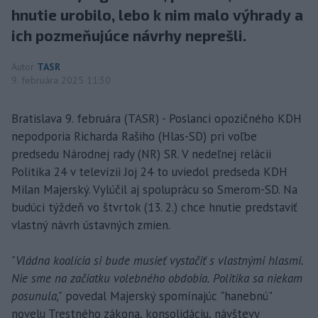
hnutie urobilo, lebo k nim malo výhrady a
ich pozmeňujúce návrhy neprešli.
Autor
TASR
9. februára 2025 11:30
Bratislava 9. februára (TASR) - Poslanci opozičného KDH
nepodporia Richarda Rašiho (Hlas-SD) pri voľbe
predsedu Národnej rady (NR) SR. V nedeľnej relácii
Politika 24 v televízii Joj 24 to uviedol predseda KDH
Milan Majerský. Vylúčil aj spoluprácu so Smerom-SD. Na
budúci týždeň vo štvrtok (13. 2.) chce hnutie predstaviť
vlastný návrh ústavných zmien.
"Vládna koalícia si bude musieť vystačiť s vlastnými hlasmi.
Nie sme na začiatku volebného obdobia. Politika sa niekam
posunula,"
povedal Majerský spomínajúc "hanebnú"
novelu Trestného zákona, konsolidáciu, návštevy