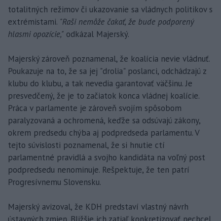
totalitných režimov či ukazovanie sa vládnych politikov s
extrémistami.
"Raši nemôže čakať, že bude podporený
hlasmi opozície,"
odkázal Majerský.
Majerský zároveň poznamenal, že koalícia nevie vládnuť.
Poukazuje na to, že sa jej "drolia" poslanci, odchádzajú z
klubu do klubu, a tak nevedia garantovať väčšinu. Je
presvedčený, že je to začiatok konca vládnej koalície.
Práca v parlamente je zároveň svojím spôsobom
paralyzovaná a ochromená, keďže sa odsúvajú zákony,
okrem predsedu chýba aj podpredseda parlamentu. V
tejto súvislosti poznamenal, že si hnutie ctí
parlamentné pravidlá a svojho kandidáta na voľný post
podpredsedu nenominuje. Rešpektuje, že ten patrí
Progresívnemu Slovensku.
Majerský avizoval, že KDH predstaví vlastný návrh
ústavných zmien. Bližšie ich zatiaľ konkretizovať nechcel,