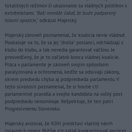
totalitných režimov či ukazovanie sa vládnych politikov s
extrémistami.
"Raši nemôže čakať, že bude podporený
hlasmi opozície,"
odkázal Majerský.
Majerský zároveň poznamenal, že koalícia nevie vládnuť.
Poukazuje na to, že sa jej "drolia" poslanci, odchádzajú z
klubu do klubu, a tak nevedia garantovať väčšinu. Je
presvedčený, že je to začiatok konca vládnej koalície.
Práca v parlamente je zároveň svojím spôsobom
paralyzovaná a ochromená, keďže sa odsúvajú zákony,
okrem predsedu chýba aj podpredseda parlamentu. V
tejto súvislosti poznamenal, že si hnutie ctí
parlamentné pravidlá a svojho kandidáta na voľný post
podpredsedu nenominuje. Rešpektuje, že ten patrí
Progresívnemu Slovensku.
Majerský avizoval, že KDH predstaví vlastný návrh
ústavných zmien. Bližšie ich zatiaľ konkretizovať nechcel,