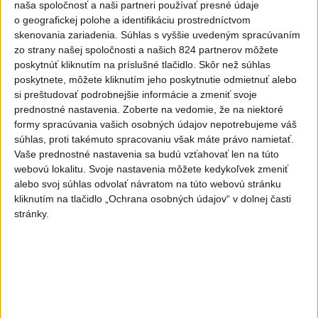
naša spoločnosť a naši partneri používať presné údaje
spoločnej obrane sa pripojí aj
o geografickej polohe a identifikáciu prostredníctvom
Egypt
skenovania zariadenia. Súhlas s vyššie uvedeným spracúvaním
dnes 7:06
zo strany našej spoločnosti a našich 824 partnerov môžete
poskytnúť kliknutím na príslušné tlačidlo. Skôr než súhlas
Ľubomíra je kolegiálna
poskytnete, môžete kliknutím jeho poskytnutie odmietnuť alebo
dnes 6:45
si preštudovať podrobnejšie informácie a zmeniť svoje
prednostné nastavenia.
Zoberte na vedomie, že na niektoré
formy spracúvania vašich osobných údajov nepotrebujeme váš
FIFA odsúdila kontroverzné
súhlas, proti takémuto spracovaniu však máte právo namietať.
informácie ohľadom prezidenta
Vaše prednostné nastavenia sa budú vzťahovať len na túto
Infantina
webovú lokalitu. Svoje nastavenia môžete kedykoľvek zmeniť
alebo svoj súhlas odvolať návratom na túto webovú stránku
dnes 7:10
kliknutím na tlačidlo „Ochrana osobných údajov“ v dolnej časti
Práve teraz
stránky.
-
Americký Imigračný a colný úrad (ICE) do konca augusta
07:52
dokončí
zavádzanie kamier pre svojich príslušníkov teréne, uviedol v
sobotu úradujúci riaditeľ ICE David Venturella. To, či sa zábery z
operácií agentov dostanú na verejnosť, bude závisieť od ICE.