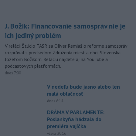
J. Božik: Financovanie samospráv nie je
ich jediný problém
V relácii Štúdio TASR sa Oliver Remiaš o reforme samospráv
rozprával s predsedom Združenia miest a obcí Slovenska
Jozefom Božikom. Reláciu nájdete aj na YouTube a
podcastových platformách.
dnes 7:00
V nedeľu bude jasno alebo len
malá oblačnosť
dnes 6:14
DRÁMA V PARLAMENTE:
Poslankyňa hádzala do
premiéra vajíčka
včera 20:16