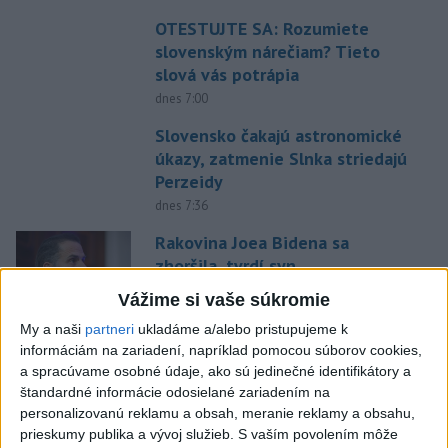
OTESTUJTE SA: Rozumiete
slovenským nárečiam? Tieto
slová vás potrápia
dnes 7:00
Slovensko čakajú astronomické
úkazy, zatmenie Slnka striedajú
Perzeidy
dnes 7:36
Rakovina Joea Bidena sa
zhoršila, tvrdí syn
dnes 7:19
Vážime si vaše súkromie
My a naši
partneri
ukladáme a/alebo pristupujeme k
Irán stanovil nové podmienky
informáciám na zariadení, napríklad pomocou súborov cookies,
na obnovenie plavby cez
a spracúvame osobné údaje, ako sú jedinečné identifikátory a
Hormuzský prieliv
štandardné informácie odosielané zariadením na
dnes 7:15
personalizovanú reklamu a obsah, meranie reklamy a obsahu,
prieskumy publika a vývoj služieb.
S vaším povolením môže
Turecko očakáva, že k dohode o