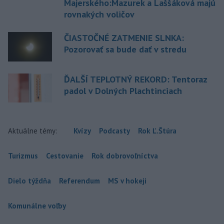
Majerského:Mazurek a Laššáková majú
rovnakých voličov
ČIASTOČNÉ ZATMENIE SLNKA:
Pozorovať sa bude dať v stredu
ĎALŠÍ TEPLOTNÝ REKORD: Tentoraz
padol v Dolných Plachtinciach
Aktuálne témy:
Kvízy
Podcasty
Rok Ľ.Štúra
Turizmus
Cestovanie
Rok dobrovoľníctva
Dielo týždňa
Referendum
MS v hokeji
Komunálne voľby