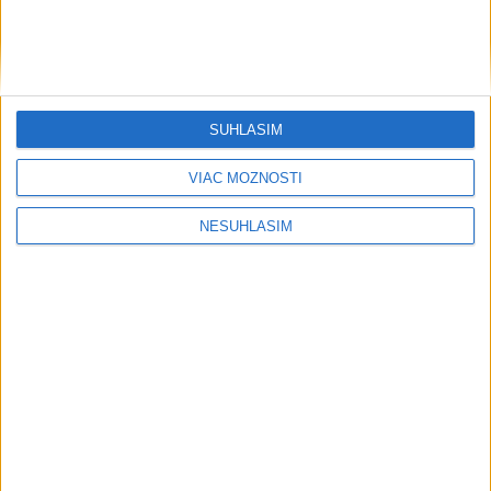
Šport
SÚHLASÍM
VIAC MOŽNOSTÍ
....
NESÚHLASÍM
....