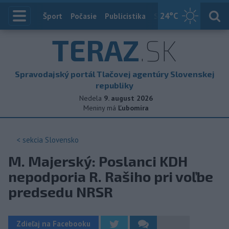
24
°C
Index
Šport
Počasie
Publicistika
Slovensko
Zahranič
TERAZ
.SK
Spravodajský portál Tlačovej agentúry Slovenskej
republiky
Nedela
9. august 2026
Meniny má
Ľubomíra
< sekcia
Slovensko
M. Majerský: Poslanci KDH
nepodporia R. Rašiho pri voľbe
predsedu NRSR
Zdieľaj na Facebooku