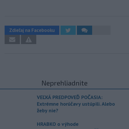
Zdieľaj na Facebooku
Neprehliadnite
VEĽKÁ PREDPOVEĎ POČASIA:
Extrémne horúčavy ustúpili. Alebo
žeby nie?
HRABKO o výhode