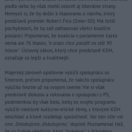
podľa neho by však mohli osloviť aj liberálne strany.
Nemyslí si, že by došlo k hlasovaniu o návrhu, ktorý
predstavil premiér Robert Fico (Smer-SD). Má totiž
pochybnosti, že by zaň zahlasovali všetci koaliční
poslanci. Pripomenul, že koalícia v parlamente často
nemá ani 76 hlasov,
"a zrazu chce položiť na stôl 90
hlasov"
. Ústavný zákon, ktorý chce predstaviť KDH,
označuje za lepší a kvalitnejší.
Majerský zároveň opätovne vylúčil spoluprácu so
Smerom, pričom pripomenul, že takúto spoluprácu
vylúčilo hnutie už na svojom sneme. Vie si však
predstaviť diskusiu a rokovania o spolupráci s PS,
podmienkou by však bolo, keby zo svojho programu
vylúčili niektoré kultúrno-etické témy, s ktorými KDH
nesúhlasí a ktoré rozdeľujú spoločnosť.
"Ale tam ešte nie
sme. Debatujeme, diskutujeme,"
doplnil. Poznamenal tiež,
že sa čuduje všetkým, ktorí "koketujú" s Národnou