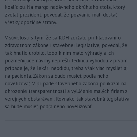
koalíciou. Na margo nedávneho okrúhleho stola, ktorý
zvolal prezident, povedal, že pozvanie mali dostať
všetky opozičné strany.
V súvislosti s tým, že sa KDH zdržalo pri hlasovaní o
zdravotnom zákone i stavebnej legislatíve, povedal, že
tak hnutie urobilo, lebo k nim malo výhrady a ich
pozmeňujúce návrhy neprešli. Jedinou výhodou v prvom
prípade je, že lekári neodídu, treba však viac myslieť aj
na pacienta. Zákon sa bude musieť podľa neho
novelizovať. V prípade stavebného zákona poukázal na
ohrozenie transparentnosti a vylúčenie malých firiem z
verejných obstarávaní. Rovnako tak stavebná legislatíva
sa bude musieť podľa neho novelizovať.