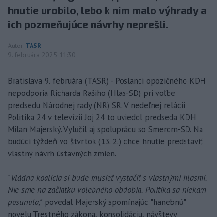
hnutie urobilo, lebo k nim malo výhrady a
ich pozmeňujúce návrhy neprešli.
Autor
TASR
9. februára 2025 11:30
Bratislava 9. februára (TASR) - Poslanci opozičného KDH
nepodporia Richarda Rašiho (Hlas-SD) pri voľbe
predsedu Národnej rady (NR) SR. V nedeľnej relácii
Politika 24 v televízii Joj 24 to uviedol predseda KDH
Milan Majerský. Vylúčil aj spoluprácu so Smerom-SD. Na
budúci týždeň vo štvrtok (13. 2.) chce hnutie predstaviť
vlastný návrh ústavných zmien.
"Vládna koalícia si bude musieť vystačiť s vlastnými hlasmi.
Nie sme na začiatku volebného obdobia. Politika sa niekam
posunula,"
povedal Majerský spomínajúc "hanebnú"
novelu Trestného zákona, konsolidáciu, návštevy