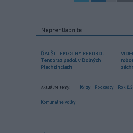
Neprehliadnite
ĎALŠÍ TEPLOTNÝ REKORD:
VIDE
Tentoraz padol v Dolných
robo
Plachtinciach
zách
Aktuálne témy:
Kvízy
Podcasty
Rok Ľ.Š
Komunálne voľby