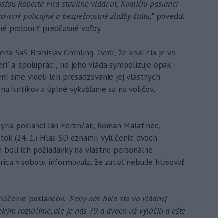
sťou Roberta Fica stabilne vládnuť. Koaliční poslanci
zované policajné a bezpečnostné zložky štátu
," povedal
né podporiť predčasné voľby.
eda SaS Branislav Gröhling. Tvrdí, že koalícia je vo
ri' a 'spolupráci', no jeho vláda symbolizuje opak -
ní sme videli len presadzovanie jej vlastných
na kritikov a úplné vykašľanie sa na voličov,"
štyria poslanci Ján Ferenčák, Roman Malatinec,
atok (24. 1.) Hlas-SD oznámil vylúčenie dvoch
 boli ich požiadavky na vlastné personálne
rica v sobotu informovala, že zatiaľ nebude hlasovať
lúčenie poslancov. "
Keby nás bolo sto vo vládnej
niekým rozlúčime, ale je nás 79 a dvoch už vylúčili a ešte