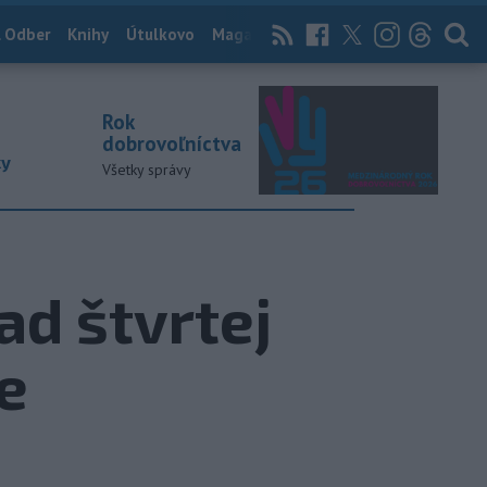
 Odber
Knihy
Útulkovo
Magazín
News Now
Archív
TASR
Rok
dobrovoľníctva
ky
Všetky správy
ad štvrtej
e