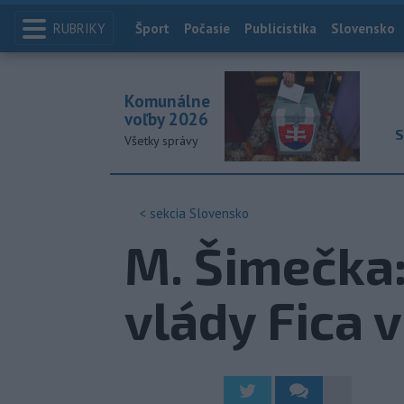
RUBRIKY
Index
Šport
Počasie
Publicistika
Slovensko
Komunálne
voľby 2026
S
Všetky správy
< sekcia
Slovensko
M. Šimečka:
vlády Fica 