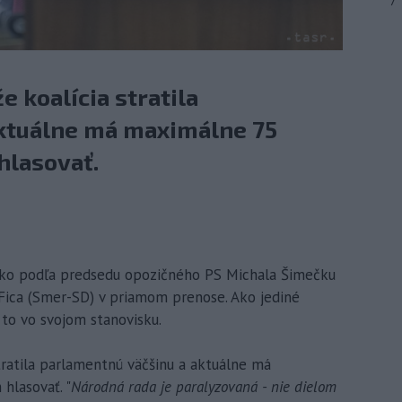
7
e koalícia stratila
ktuálne má maximálne 75
hlasovať.
ensko podľa predsedu opozičného PS Michala Šimečku
 Fica (Smer-SD) v priamom prenose. Ako jediné
 to vo svojom stanovisku.
tratila parlamentnú väčšinu a aktuálne má
hlasovať. "
Národná rada je paralyzovaná - nie dielom