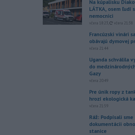
Na kúpalisku Diak
LÁTKA, osem ľudí s
nemocnici
aktualizovan
včera 18:23
,
včera 21:38
Francúzski vinári s
obávajú dymovej pr
včera 21:44
Uganda schválila v
do medzinárodných
Gazy
včera 20:49
Pre únik ropy z ta
hrozí ekologická k
včera 21:59
Ráž: Podpísali sme
dokumentácii obno
stanice