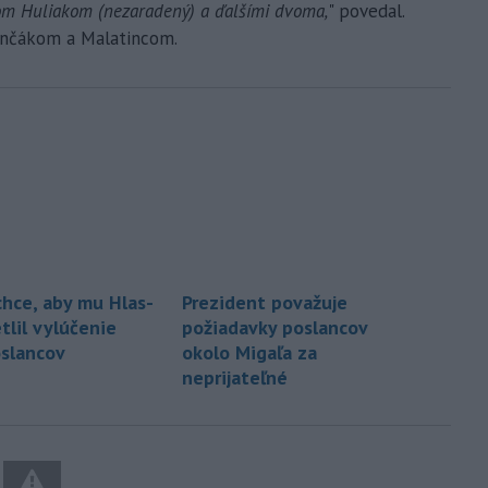
fom Huliakom (nezaradený) a ďalšími dvoma,
" povedal.
renčákom a Malatincom.
chce, aby mu Hlas-
Prezident považuje
tlil vylúčenie
požiadavky poslancov
slancov
okolo Migaľa za
neprijateľné