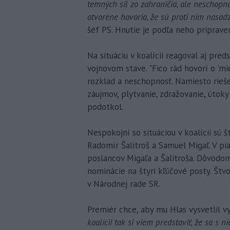
temných síl zo zahraničia, ale neschopno
otvorene hovoria, že sú proti nim nasad
šéf PS. Hnutie je podľa neho priprave
Na situáciu v koalícii reagoval aj preds
vojnovom stave. "Fico rád hovorí o 'mie
rozklad a neschopnosť. Namiesto rieše
záujmov, plytvanie, zdražovanie, útoky 
podotkol.
Nespokojní so situáciou v koalícii sú 
Radomír Šalitroš a Samuel Migaľ. V pi
poslancov Migaľa a Šalitroša. Dôvodom
nominácie na štyri kľúčové posty. Štvo
v Národnej rade SR.
Premiér chce, aby mu Hlas vysvetlil vy
koalícii tak si viem predstaviť, že sa s 