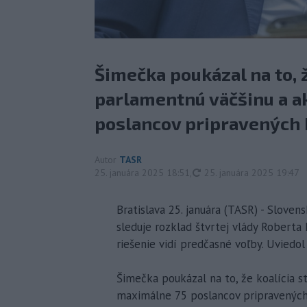
Šimečka poukázal na to, ž
parlamentnú väčšinu a a
poslancov pripravených 
Autor
TASR
aktualizované
25. januára 2025 18:51
,
25. januára 2025 19:47
Bratislava 25. januára (TASR) - Slov
sleduje rozklad štvrtej vlády Roberta
riešenie vidí predčasné voľby. Uviedol
Šimečka poukázal na to, že koalícia s
maximálne 75 poslancov pripravených 