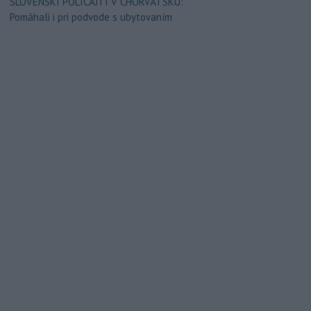
SLOVENSKÍ POLICAJTI V CHORVÁTSKU:
Pomáhali i pri podvode s ubytovaním