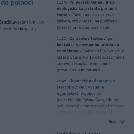
do polnoci
-
Pri pobreží Ománu hrozí
21:58
ekologická katastrofa pre únik
čoraz
väčšieho množstva ropy z
tankera, ktorý narazil na plytčinu v
Bratislavskom kraji, vo
blízkosti prírodnej rezervácie.
ilinského kraja a v
-
Zdravotné ťažkosti po
21:22
kontakte s neznámou látkou na
termálnom
kúpalisku v Diakovciach v
okrese Šaľa malo 16 osôb. Záchranná
zdravotná služba osem z nich
previezla do nemocnice.
-
Ugandský parlament vo
20:49
štvrtok schválil vyslanie
ugandských vojakov
do
palestínskeho Pásma Gazy, kde by
mali pôsobiť v rámci medzinárodných
stabilizačných síl, ktoré navrhol
americký prezident Donald Trump.
Viac
-
Anglická futbalová asociácia
20:07