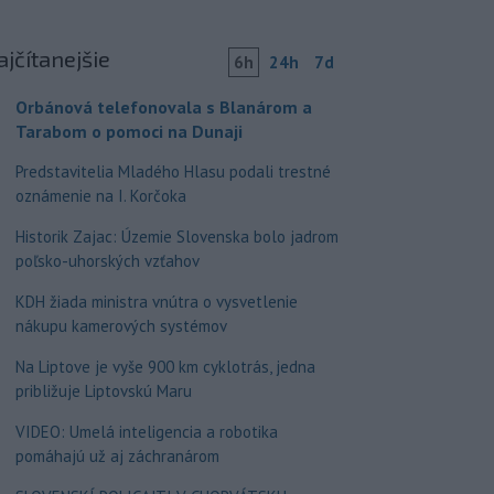
ajčítanejšie
6h
24h
7d
Orbánová telefonovala s Blanárom a
Tarabom o pomoci na Dunaji
Predstavitelia Mladého Hlasu podali trestné
oznámenie na I. Korčoka
Historik Zajac: Územie Slovenska bolo jadrom
poľsko-uhorských vzťahov
KDH žiada ministra vnútra o vysvetlenie
nákupu kamerových systémov
Na Liptove je vyše 900 km cyklotrás, jedna
približuje Liptovskú Maru
VIDEO: Umelá inteligencia a robotika
pomáhajú už aj záchranárom