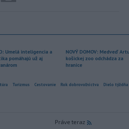
O: Umelá inteligencia a
NOVÝ DOMOV: Medveď Artu
tika pomáhajú už aj
košickej zoo odchádza za
ranárom
hranice
túra
Turizmus
Cestovanie
Rok dobrovoľníctva
Dielo týždňa
Práve teraz