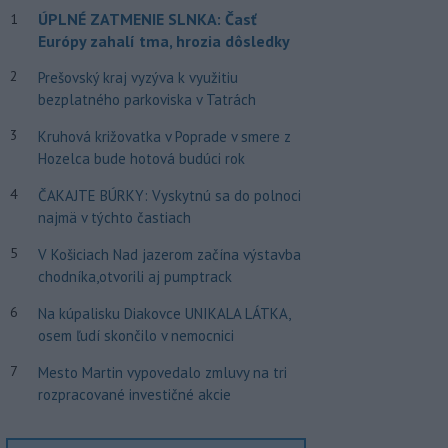
ÚPLNÉ ZATMENIE SLNKA: Časť
1
Európy zahalí tma, hrozia dôsledky
2
Prešovský kraj vyzýva k využitiu
bezplatného parkoviska v Tatrách
3
Kruhová križovatka v Poprade v smere z
Hozelca bude hotová budúci rok
4
ČAKAJTE BÚRKY: Vyskytnú sa do polnoci
najmä v týchto častiach
5
V Košiciach Nad jazerom začína výstavba
chodníka,otvorili aj pumptrack
6
Na kúpalisku Diakovce UNIKALA LÁTKA,
osem ľudí skončilo v nemocnici
7
Mesto Martin vypovedalo zmluvy na tri
rozpracované investičné akcie