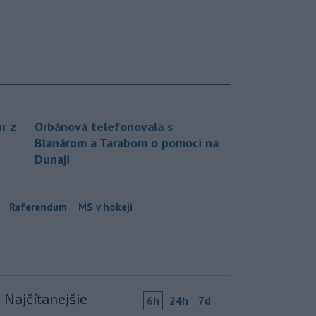
r z
Orbánová telefonovala s
Blanárom a Tarabom o pomoci na
Dunaji
Referendum
MS v hokeji
Najčítanejšie
6h
24h
7d