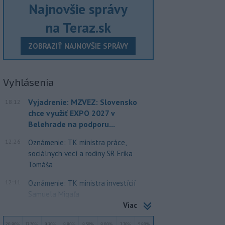
Najnovšie správy
na Teraz.sk
ZOBRAZIŤ NAJNOVŠIE SPRÁVY
Vyhlásenia
Vyjadrenie: MZVEZ: Slovensko
18:12
chce využiť EXPO 2027 v
Belehrade na podporu...
12:26
Oznámenie: TK ministra práce,
sociálnych vecí a rodiny SR Erika
Tomáša
12:11
Oznámenie: TK ministra investícií
Samuela Migaľa
Viac