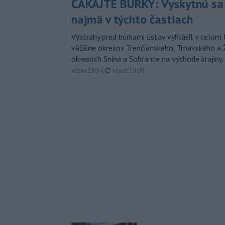
ČAKAJTE BÚRKY: Vyskytnú sa 
najmä v týchto častiach
Výstrahy pred búrkami ústav vyhlásil v celom 
väčšine okresov Trenčianskeho, Trnavského a Ž
okresoch Snina a Sobrance na východe krajiny.
aktualizované
včera 18:54
,
včera 19:09