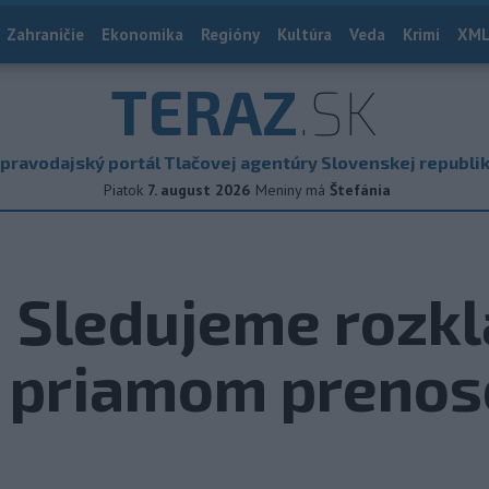
Zahraničie
Ekonomika
Regióny
Kultúra
Veda
Krimi
XML
TERAZ
.SK
pravodajský portál Tlačovej agentúry Slovenskej republi
Piatok
7. august 2026
Meniny má
Štefánia
 Sledujeme rozkl
v priamom prenos