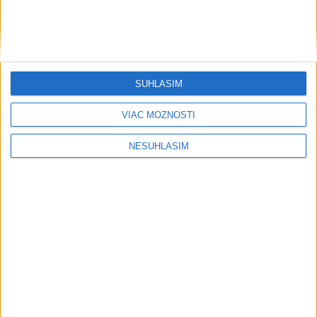
Šport
SÚHLASÍM
VIAC MOŽNOSTÍ
....
NESÚHLASÍM
....