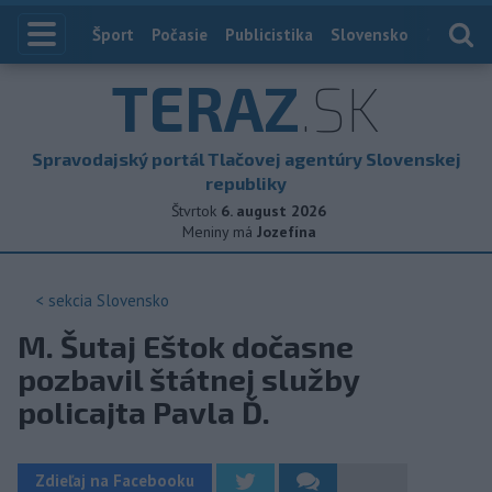
Index
Šport
Počasie
Publicistika
Slovensko
Zahranič
TERAZ
.SK
Spravodajský portál Tlačovej agentúry Slovenskej
republiky
Štvrtok
6. august 2026
Meniny má
Jozefína
< sekcia
Slovensko
M. Šutaj Eštok dočasne
pozbavil štátnej služby
policajta Pavla Ď.
Zdieľaj na Facebooku