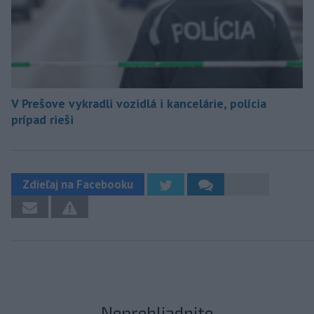
V Prešove vykradli vozidlá i kancelárie, polícia
prípad rieši
Zdieľaj na Facebooku
Neprehliadnite