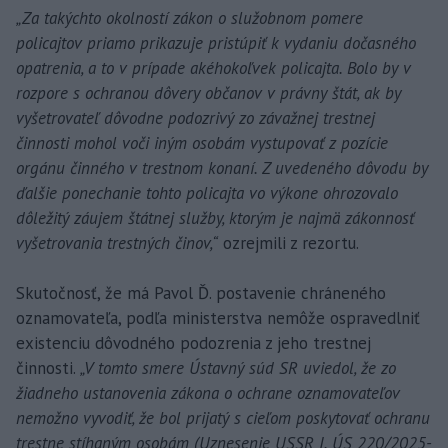
„Za takýchto okolností zákon o služobnom pomere
policajtov priamo prikazuje pristúpiť k vydaniu dočasného
opatrenia, a to v prípade akéhokoľvek policajta. Bolo by v
rozpore s ochranou dôvery občanov v právny štát, ak by
vyšetrovateľ dôvodne podozrivý zo závažnej trestnej
činnosti mohol voči iným osobám vystupovať z pozície
orgánu činného v trestnom konaní. Z uvedeného dôvodu by
ďalšie ponechanie tohto policajta vo výkone ohrozovalo
dôležitý záujem štátnej služby, ktorým je najmä zákonnosť
vyšetrovania trestných činov,“
ozrejmili z rezortu.
Skutočnosť, že má Pavol Ď. postavenie chráneného
oznamovateľa, podľa ministerstva nemôže ospravedlniť
existenciu dôvodného podozrenia z jeho trestnej
činnosti.
„V tomto smere Ústavný súd SR uviedol, že zo
žiadneho ustanovenia zákona o ochrane oznamovateľov
nemožno vyvodiť, že bol prijatý s cieľom poskytovať ochranu
trestne stíhaným osobám (Uznesenie USSR I. ÚS 220/2025-