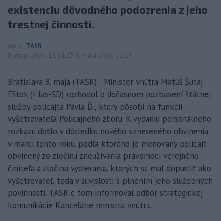
existenciu dôvodného podozrenia z jeho
trestnej činnosti.
Autor
TASR
aktualizované
8. mája 2026 11:51
,
8. mája 2026 12:39
Bratislava 8. mája (TASR) - Minister vnútra Matúš Šutaj
Eštok (Hlas-SD) rozhodol o dočasnom pozbavení štátnej
služby policajta Pavla Ď., ktorý pôsobí na funkcii
vyšetrovateľa Policajného zboru. K vydaniu personálneho
rozkazu došlo v dôsledku nového vzneseného obvinenia
v marci tohto roku, podľa ktorého je menovaný policajt
obvinený zo zločinu zneužívania právomoci verejného
činiteľa a zločinu vydierania, ktorých sa mal dopustiť ako
vyšetrovateľ, teda v súvislosti s plnením jeho služobných
povinností. TASR o tom informoval odbor strategickej
komunikácie Kancelárie ministra vnútra.