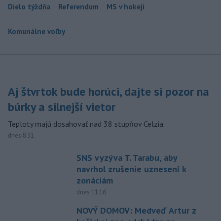
Dielo týždňa
Referendum
MS v hokeji
Komunálne voľby
Aj štvrtok bude horúci, dajte si pozor na
búrky a silnejší vietor
Teploty majú dosahovať nad 38 stupňov Celzia.
dnes 8:31
SNS vyzýva T. Tarabu, aby
navrhol zrušenie uznesení k
zonáciám
dnes 11:16
NOVÝ DOMOV: Medveď Artur z