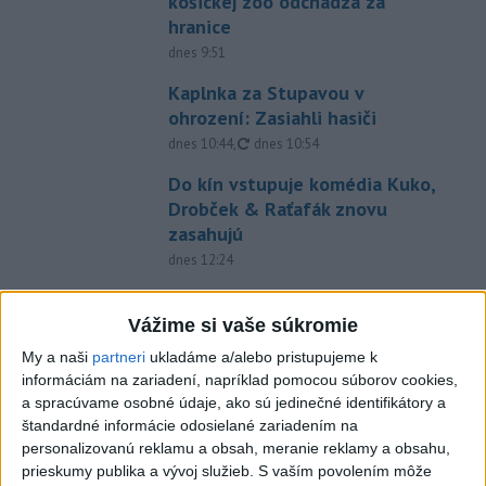
košickej zoo odchádza za
hranice
dnes 9:51
Kaplnka za Stupavou v
ohrození: Zasiahli hasiči
aktualizované
dnes 10:44
,
dnes 10:54
Do kín vstupuje komédia Kuko,
Drobček & Raťafák znovu
zasahujú
dnes 12:24
POLICAJNÁ ZÁSAHOVÁ
JEDNOTKA: V Trnave bude deň
Vážime si vaše súkromie
otvorených dverí
My a naši
partneri
ukladáme a/alebo pristupujeme k
dnes 11:58
informáciám na zariadení, napríklad pomocou súborov cookies,
a spracúvame osobné údaje, ako sú jedinečné identifikátory a
Afganec, ktorý v Mníchove
štandardné informácie odosielané zariadením na
vrazil autom do davu, dostal
personalizovanú reklamu a obsah, meranie reklamy a obsahu,
TREST
prieskumy publika a vývoj služieb.
S vaším povolením môže