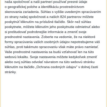
dnes 12:14
naša spoločnosť a naši partneri používať presné údaje
o geografickej polohe a identifikáciu prostredníctvom
V USA schválili prvú mRNA
skenovania zariadenia. Súhlas s vyššie uvedeným spracúvaním
vakcínu proti chrípke
zo strany našej spoločnosti a našich 824 partnerov môžete
dnes 11:36
poskytnúť kliknutím na príslušné tlačidlo. Skôr než súhlas
poskytnete, môžete kliknutím jeho poskytnutie odmietnuť alebo
FIFA sa ospravedlnila za plán s
si preštudovať podrobnejšie informácie a zmeniť svoje
prednostné nastavenia.
Zoberte na vedomie, že na niektoré
podielmi, no podporila
formy spracúvania vašich osobných údajov nepotrebujeme váš
Infantina
súhlas, proti takémuto spracovaniu však máte právo namietať.
aktualizované
dnes 6:47
,
dnes 7:10
Vaše prednostné nastavenia sa budú vzťahovať len na túto
webovú lokalitu. Svoje nastavenia môžete kedykoľvek zmeniť
Prokop odchádza z MŠK Žilina
alebo svoj súhlas odvolať návratom na túto webovú stránku
na hosťovanie do Interu Turku
kliknutím na tlačidlo „Ochrana osobných údajov“ v dolnej časti
dnes 10:13
stránky.
Práve teraz
-
Nemecký súd vo štvrtok udelil doživotný trest Afgancovi,
12:12
ktorý
minulý rok autom vrazil do davu ľudí v Mníchove a zabil
dvojročné dievča a jej 37-ročnú matku.