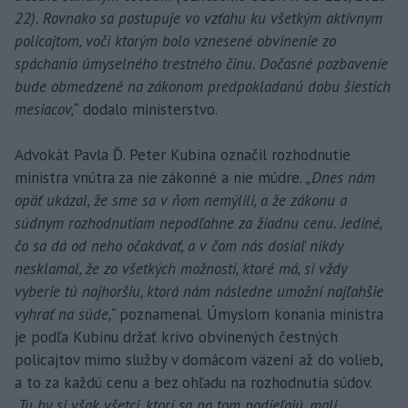
22). Rovnako sa postupuje vo vzťahu ku všetkým aktívnym
policajtom, voči ktorým bolo vznesené obvinenie zo
spáchania úmyselného trestného činu. Dočasné pozbavenie
bude obmedzené na zákonom predpokladanú dobu šiestich
mesiacov,“
dodalo ministerstvo.
Advokát Pavla Ď. Peter Kubina označil rozhodnutie
ministra vnútra za nie zákonné a nie múdre.
„Dnes nám
opäť ukázal, že sme sa v ňom nemýlili, a že zákonu a
súdnym rozhodnutiam nepodľahne za žiadnu cenu. Jediné,
čo sa dá od neho očakávať, a v čom nás dosiaľ nikdy
nesklamal, že zo všetkých možností, ktoré má, si vždy
vyberie tú najhoršiu, ktorá nám následne umožní najľahšie
vyhrať na súde,“
poznamenal. Úmyslom konania ministra
je podľa Kubinu držať krivo obvinených čestných
policajtov mimo služby v domácom väzení až do volieb,
a to za každú cenu a bez ohľadu na rozhodnutia súdov.
„Tu by si však všetci, ktorí sa na tom podieľajú, mali