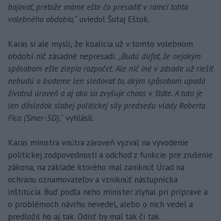
bojovať, pretože máme ešte čo presadiť v rámci tohto
volebného obdobia,“
uviedol Šutaj Eštok.
Karas si ale myslí, že koalícia už v tomto volebnom
období nič zásadné nepresadí.
„Budú dúfať, že nejakým
spôsobom ešte zlepia rozpočet. Ale nič iné v zásade už riešiť
nebudú a budeme len sledovať to, akým spôsobom upadá
životná úroveň a aj ako sa zvyšuje chaos v štáte. A toto je
len dôsledok slabej politickej sily predsedu vlády Roberta
Fica (Smer-SD),“
vyhlásil.
Karas ministra vnútra zároveň vyzval na vyvodenie
politickej zodpovednosti a odchod z funkcie pre zrušenie
zákona, na základe ktorého mal zaniknúť Úrad na
ochranu oznamovateľov a vzniknúť nástupnícka
inštitúcia. Buď podľa neho minister zlyhal pri príprave a
o problémoch návrhu nevedel, alebo o nich vedel a
predložil ho aj tak. Odísť by mal tak či tak.