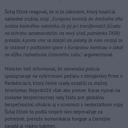
Šutaj Eštok reagoval, že si za zákonom, ktorý koalícia
následne zrušila, stojí. „
Európska komisia do dnešného dňa
nedala konkrétnu námietku, čo jej pri transformácii (Úradu
na ochranu oznamovateľov na nový úrad, poznámka TASR)
prekáža. A preto sme sa dostali do polohy, že nám nestojí za
to riskovať v politickom spore s Európskou komisiou a čakať
na dĺžku rozhodnutia Ústavného súdu,“
argumentoval.
Minister tiež informoval, že slovenská polícia
spolupracuje na vyšetrovaní požiaru v zbrojárskej firme v
Pardubiciach, ktorý české úrady označili za možný
terorizmus. Nepriblížil však ako presne. Karas vyzval na
zvolanie bezpečnostnej rady štátu pre globálnu
bezpečnostnú situáciu aj v súvislosti s nedostatkom ropy.
Šutaj Eštok to podľa svojich slov nepovažuje za
potrebné, pretože komunikácia funguje a častejšie
zasadá aj vládny kabinet.