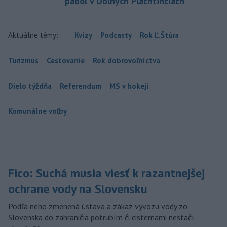
padol v Dolných Plachtinciach
Aktuálne témy:
Kvízy
Podcasty
Rok Ľ.Štúra
Turizmus
Cestovanie
Rok dobrovoľníctva
Dielo týždňa
Referendum
MS v hokeji
Komunálne voľby
Fico: Suchá musia viesť k razantnejšej
ochrane vody na Slovensku
Podľa neho zmenená ústava a zákaz vývozu vody zo
Slovenska do zahraničia potrubím či cisternami nestačí.