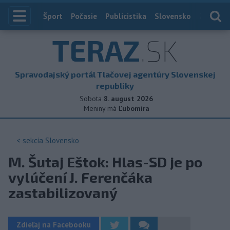
Index
Šport
Počasie
Publicistika
Slovensko
Zahranič
TERAZ
.SK
Spravodajský portál Tlačovej agentúry Slovenskej
republiky
Sobota
8. august 2026
Meniny má
Ľubomíra
< sekcia
Slovensko
M. Šutaj Eštok: Hlas-SD je po
vylúčení J. Ferenčáka
zastabilizovaný
Zdieľaj na Facebooku