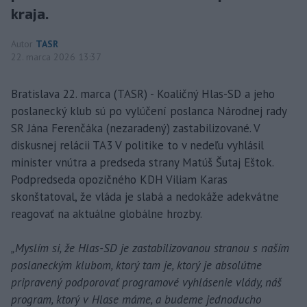
kraja.
Autor
TASR
22. marca 2026 13:37
Bratislava 22. marca (TASR) - Koaličný Hlas-SD a jeho
poslanecký klub sú po vylúčení poslanca Národnej rady
SR Jána Ferenčáka (nezaradený) zastabilizované. V
diskusnej relácii TA3 V politike to v nedeľu vyhlásil
minister vnútra a predseda strany Matúš Šutaj Eštok.
Podpredseda opozičného KDH Viliam Karas
skonštatoval, že vláda je slabá a nedokáže adekvátne
reagovať na aktuálne globálne hrozby.
„Myslím si, že Hlas-SD je zastabilizovanou stranou s naším
poslaneckým klubom, ktorý tam je, ktorý je absolútne
pripravený podporovať programové vyhlásenie vlády, náš
program, ktorý v Hlase máme, a budeme jednoducho