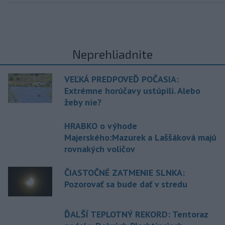
Neprehliadnite
VEĽKÁ PREDPOVEĎ POČASIA:
Extrémne horúčavy ustúpili. Alebo
žeby nie?
HRABKO o výhode
Majerského:Mazurek a Laššáková majú
rovnakých voličov
ČIASTOČNÉ ZATMENIE SLNKA:
Pozorovať sa bude dať v stredu
ĎALŠÍ TEPLOTNÝ REKORD: Tentoraz