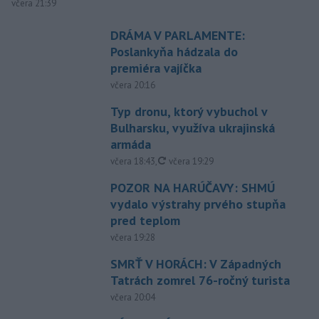
včera 21:39
DRÁMA V PARLAMENTE:
Poslankyňa hádzala do
premiéra vajíčka
včera 20:16
Typ dronu, ktorý vybuchol v
Bulharsku, využíva ukrajinská
armáda
aktualizované
včera 18:43
,
včera 19:29
POZOR NA HARÚČAVY: SHMÚ
vydalo výstrahy prvého stupňa
pred teplom
včera 19:28
SMRŤ V HORÁCH: V Západných
Tatrách zomrel 76-ročný turista
včera 20:04