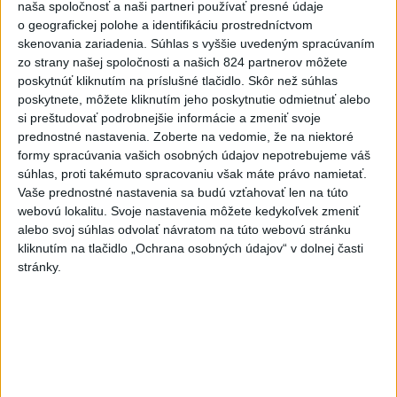
HASIČOV: Zasahujú pri lesnom
naša spoločnosť a naši partneri používať presné údaje
o geografickej polohe a identifikáciu prostredníctvom
požiari v Andalúzii
skenovania zariadenia. Súhlas s vyššie uvedeným spracúvaním
včera 17:13
zo strany našej spoločnosti a našich 824 partnerov môžete
Práve teraz
poskytnúť kliknutím na príslušné tlačidlo. Skôr než súhlas
poskytnete, môžete kliknutím jeho poskytnutie odmietnuť alebo
-
Okresný úrad (OÚ) Malacky vyhlásil v súvislosti s
21:43
si preštudovať podrobnejšie informácie a zmeniť svoje
požiarom
veľkého rozsahu vo Vojenskom obvode (VO) Záhorie
prednostné nastavenia.
Zoberte na vedomie, že na niektoré
mimoriadnu situáciu. Jej vyhlásenie umožní v dotknutej lokalite
formy spracúvania vašich osobných údajov nepotrebujeme váš
efektívnejšiu koordináciu nasadených síl a prostriedkov.
súhlas, proti takémuto spracovaniu však máte právo namietať.
Vaše prednostné nastavenia sa budú vzťahovať len na túto
webovú lokalitu. Svoje nastavenia môžete kedykoľvek zmeniť
Viac
Videá a prenosy TASR TV
alebo svoj súhlas odvolať návratom na túto webovú stránku
kliknutím na tlačidlo „Ochrana osobných údajov“ v dolnej časti
stránky.
Deväť Slovákov zabojuje na ME v Paríži
o čo najlepšie výsledky
Viac
Najčítanejšie