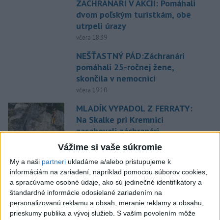
ZÁCHRANÁRI V AKCII: Pomáhali
dvom poľským turistkám, obe
utrpeli úrazy
včera 18:39
NEŠŤASTNÝ PÁD:Záchranári
pomáhali 25-ročnej žene,
skončila v nemocnici
včera 19:10
MLADÍK VYPADOL Z FERRATY:
Na Skalke pri Kremnici
zasahovali záchranári
včera 17:19
Vážime si vaše súkromie
Omán: Rokovania o
My a naši
partneri
ukladáme a/alebo pristupujeme k
Hormuzskom prielive sú
informáciám na zariadení, napríklad pomocou súborov cookies,
pozitívne a konštruktívne
a spracúvame osobné údaje, ako sú jedinečné identifikátory a
štandardné informácie odosielané zariadením na
včera 19:24
personalizovanú reklamu a obsah, meranie reklamy a obsahu,
STOVKY NASADENÝCH
prieskumy publika a vývoj služieb.
S vaším povolením môže