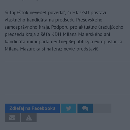
Šutaj Eštok nevedel povedať, či Hlas-SD postaví
vlastného kandidáta na predsedu Prešovského
samosprávneho kraja. Podporu pre aktuálne úradujúceho
predsedu kraja a šéfa KDH Milana Majerského ani
kandidáta mimoparlamentnej Republiky a europoslanca
Milana Mazureka si nateraz nevie predstaviť.
Zdieľaj na Facebooku