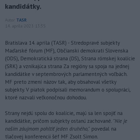
kandidátky.
Autor
TASR
14. apríla 2023 13:35
Bratislava 14. apríla (TASR) - Stredopravé subjekty
Maďarské fórum (MF), Občianski demokrati Slovenska
(ODS), Demokratická strana (DS), Strana rómskej koalície
(SRK) a vznikajúca strana Za regióny sa spoja na jednej
kandidátke v septembrových parlamentných voľbách.
MF preto zmení názov tak, aby obsahoval všetky
subjekty. V piatok podpísali memorandum o spolupráci,
ktoré nazvali veľkonočnou dohodou.
Strany nejdú spolu do koalície, majú sa len spojiť na
kandidátke, pričom subjekty ostanú zachované.
"Nie je
naším záujmom pohltiť jeden druhého,"
povedal na
tlačovej konferencii šéf MF Zsolt Simon.