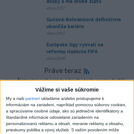
dosky a má druhé zlato
včera 21:37
Gutová-Behramiová definitívne
ukončila kariéru
včera 19:17
Európske ligy vyzvali na
reformu riadenia FIFA
včera 18:49
Práve teraz
-
Štátny tajomník ministerstva životného prostredia Filip
22:44
Kuffa tvrdí,
že mu Európska komisia (EK) dala za pravdu v súvislosti
Vážime si vaše súkromie
s vládnou pripomienkou k zonáciám národných parkov (NP) a naďalej
My a naši
partneri
ukladáme a/alebo pristupujeme k
je tak ohrozených 450 miliónov eur z plánu obnovy.
informáciám na zariadení, napríklad pomocou súborov cookies,
a spracúvame osobné údaje, ako sú jedinečné identifikátory a
Viac
štandardné informácie odosielané zariadením na
Videá a prenosy TASR TV
personalizovanú reklamu a obsah, meranie reklamy a obsahu,
prieskumy publika a vývoj služieb.
S vaším povolením môže
TK Ministra spravodlivosti SR B.