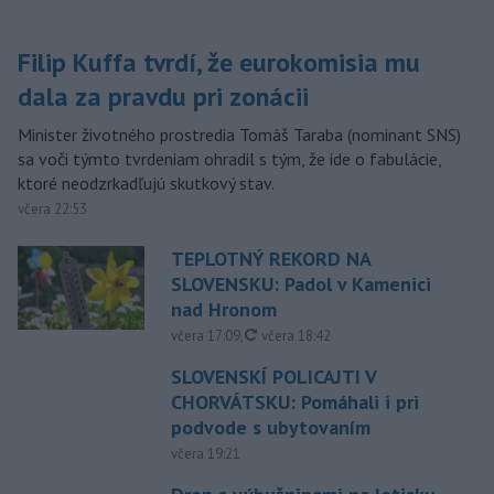
Filip Kuffa tvrdí, že eurokomisia mu
dala za pravdu pri zonácii
Minister životného prostredia Tomáš Taraba (nominant SNS)
sa voči týmto tvrdeniam ohradil s tým, že ide o fabulácie,
ktoré neodzrkadľujú skutkový stav.
včera 22:53
TEPLOTNÝ REKORD NA
SLOVENSKU: Padol v Kamenici
nad Hronom
aktualizované
včera 17:09
,
včera 18:42
SLOVENSKÍ POLICAJTI V
CHORVÁTSKU: Pomáhali i pri
podvode s ubytovaním
včera 19:21