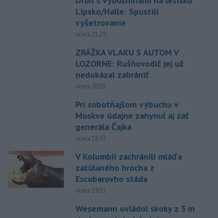
Dron s výbušninami na letisku
Lipsko/Halle: Spustili
vyšetrovanie
včera 21:29
ZRÁŽKA VLAKU S AUTOM V
LOZORNE: Rušňovodič jej už
nedokázal zabrániť
včera 20:05
Pri sobotňajšom výbuchu v
Moskve údajne zahynul aj zať
generála Čajka
včera 18:55
V Kolumbii zachránili mláďa
zatúlaného hrocha z
Escobarovho stáda
včera 19:32
Wesemann ovládol skoky z 3 m