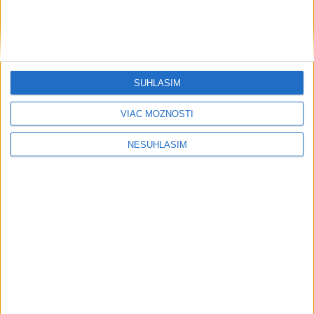
....
SÚHLASÍM
VIAC MOŽNOSTÍ
NESÚHLASÍM
....