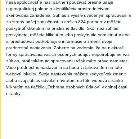
naša spoločnosť a naši partneri používať presné údaje
Suska
o geografickej polohe a identifikáciu prostredníctvom
skenovania zariadenia. Súhlas s vyššie uvedeným spracúvaním
zo strany našej spoločnosti a našich 824 partnerov môžete
Viac
poskytnúť kliknutím na príslušné tlačidlo. Skôr než súhlas
Najčítanejšie
poskytnete, môžete kliknutím jeho poskytnutie odmietnuť alebo
si preštudovať podrobnejšie informácie a zmeniť svoje
6h
24h
7d
prednostné nastavenia.
Zoberte na vedomie, že na niektoré
formy spracúvania vašich osobných údajov nepotrebujeme váš
Predstavitelia Mladého Hlasu podali
1
súhlas, proti takémuto spracovaniu však máte právo namietať.
trestné oznámenie na I. Korčoka
Vaše prednostné nastavenia sa budú vzťahovať len na túto
webovú lokalitu. Svoje nastavenia môžete kedykoľvek zmeniť
2
alebo svoj súhlas odvolať návratom na túto webovú stránku
Český herec Vladimír Polívka odmietol zaujímavé
kliknutím na tlačidlo „Ochrana osobných údajov“ v dolnej časti
filmové projekty
stránky.
3
UZAVRETÁ CESTA: Medzi Spišskou Novou Vsou a
Levočou sa stala nehoda
4
ZRÁŽKA VLAKU S AUTOM V LOZORNE: Rušňovodič jej
už nedokázal zabrániť