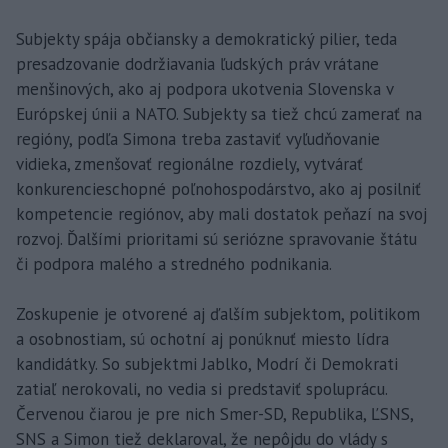
Subjekty spája občiansky a demokratický pilier, teda
presadzovanie dodržiavania ľudských práv vrátane
menšinových, ako aj podpora ukotvenia Slovenska v
Európskej únii a NATO. Subjekty sa tiež chcú zamerať na
regióny, podľa Simona treba zastaviť vyľudňovanie
vidieka, zmenšovať regionálne rozdiely, vytvárať
konkurencieschopné poľnohospodárstvo, ako aj posilniť
kompetencie regiónov, aby mali dostatok peňazí na svoj
rozvoj. Ďalšími prioritami sú seriózne spravovanie štátu
či podpora malého a stredného podnikania.
Zoskupenie je otvorené aj ďalším subjektom, politikom
a osobnostiam, sú ochotní aj ponúknuť miesto lídra
kandidátky. So subjektmi Jablko, Modrí či Demokrati
zatiaľ nerokovali, no vedia si predstaviť spoluprácu.
Červenou čiarou je pre nich Smer-SD, Republika, ĽSNS,
SNS a Simon tiež deklaroval, že nepôjdu do vlády s