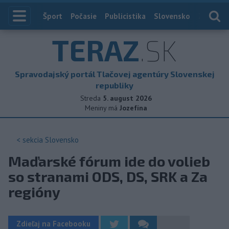
Index
Šport
Počasie
Publicistika
Slovensko
Zahranič
TERAZ
.SK
Spravodajský portál Tlačovej agentúry Slovenskej
republiky
Streda
5. august 2026
Meniny má
Jozefína
< sekcia
Slovensko
Maďarské fórum ide do volieb
so stranami ODS, DS, SRK a Za
regióny
Zdieľaj na Facebooku