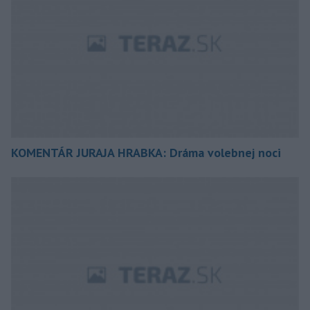
KOMENTÁR JURAJA HRABKA: Dráma volebnej noci