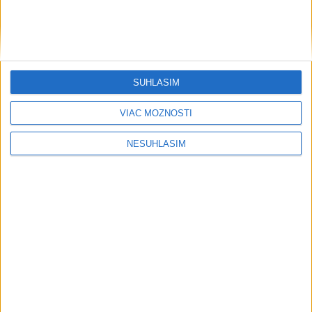
Neprehliadnite
SÚHLASÍM
Pri horúčavách myslite aj na zvieratá.
VIAC MOŽNOSTÍ
Viete, kedy potrebujú pomoc?
NESÚHLASÍM
ŠTIBRAVÁ: Štvrté miesto v silnej
svetovej konkurencii je výborné
Slovensko trápi sucho: V prírode sa
prejavuje viacerými spôsobmi
Podvodníci majú novú stratégiu,
nenechajte sa nachytať