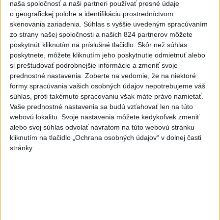
ÚPLNÉ ZATMENIE SLNKA: Časť
naša spoločnosť a naši partneri používať presné údaje
Európy zahalí tma, hrozia
o geografickej polohe a identifikáciu prostredníctvom
skenovania zariadenia. Súhlas s vyššie uvedeným spracúvaním
dôsledky
zo strany našej spoločnosti a našich 824 partnerov môžete
aktualizované
dnes 13:35
,
dnes 14:03
poskytnúť kliknutím na príslušné tlačidlo. Skôr než súhlas
Taraba s Takáčom podpísali
poskytnete, môžete kliknutím jeho poskytnutie odmietnuť alebo
si preštudovať podrobnejšie informácie a zmeniť svoje
memorandum o prechode
prednostné nastavenia.
Zoberte na vedomie, že na niektoré
pozemkov pod NP
formy spracúvania vašich osobných údajov nepotrebujeme váš
aktualizované
dnes 13:26
,
dnes 14:05
súhlas, proti takémuto spracovaniu však máte právo namietať.
Vaše prednostné nastavenia sa budú vzťahovať len na túto
Maďarský parlament bude voliť
webovú lokalitu. Svoje nastavenia môžete kedykoľvek zmeniť
prezidenta republiky budúci
alebo svoj súhlas odvolať návratom na túto webovú stránku
utorok
kliknutím na tlačidlo „Ochrana osobných údajov“ v dolnej časti
aktualizované
dnes 13:43
,
dnes 13:59
stránky.
Afganec, ktorý v Mníchove
vrazil autom do davu, dostal
TREST
aktualizované
dnes 12:14
,
dnes 12:52
Západný Balkán sužujú