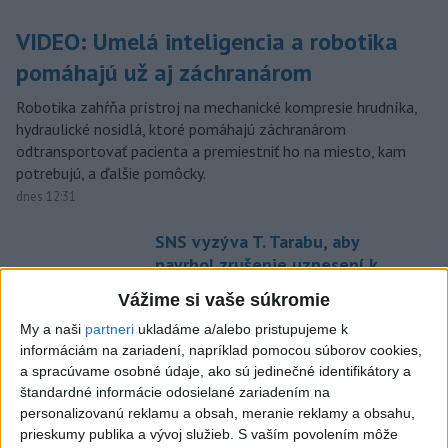
VIDEO: Umelá inteligencia a robotika
pomáhajú už aj záchranárom
Robotika zahŕňa prístroj na mechanické kompresie hrudníka,
hydraulické nosidlá, ktoré pomáhajú záchranárom
odtransportovať pacienta a premiestniť ho na miesto, kam
potrebujú, a ďalšie pomôcky.
dnes 12:31
SNS vyzýva T. Tarabu, aby
navrhol zrušenie uznesení k
zonáciám
Vážime si vaše súkromie
dnes 11:16
My a naši
partneri
ukladáme a/alebo pristupujeme k
Agroministerstvo poskytne
informáciám na zariadení, napríklad pomocou súborov cookies,
peniaze na 150 chladiacich
a spracúvame osobné údaje, ako sú jedinečné identifikátory a
boxov pre diviaky
štandardné informácie odosielané zariadením na
personalizovanú reklamu a obsah, meranie reklamy a obsahu,
aktualizované
dnes 12:11
,
dnes 13:22
prieskumy publika a vývoj služieb.
S vaším povolením môže