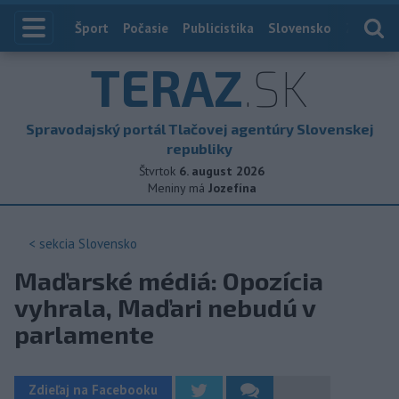
Index
Šport
Počasie
Publicistika
Slovensko
Zahranič
TERAZ
.SK
Spravodajský portál Tlačovej agentúry Slovenskej
republiky
Štvrtok
6. august 2026
Meniny má
Jozefína
< sekcia
Slovensko
Maďarské médiá: Opozícia
vyhrala, Maďari nebudú v
parlamente
Zdieľaj na Facebooku