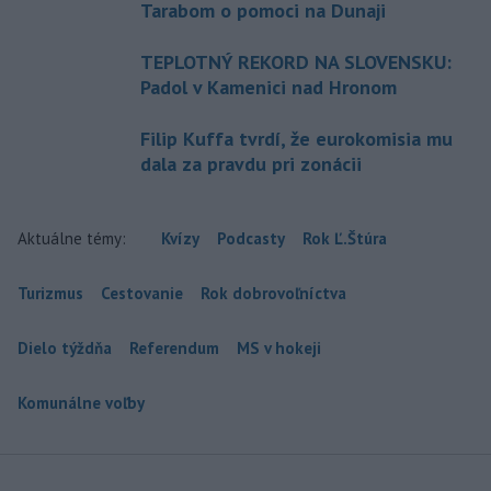
Tarabom o pomoci na Dunaji
TEPLOTNÝ REKORD NA SLOVENSKU:
Padol v Kamenici nad Hronom
Filip Kuffa tvrdí, že eurokomisia mu
dala za pravdu pri zonácii
Aktuálne témy:
Kvízy
Podcasty
Rok Ľ.Štúra
Turizmus
Cestovanie
Rok dobrovoľníctva
Dielo týždňa
Referendum
MS v hokeji
Komunálne voľby