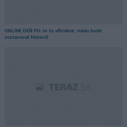
ONLINE DEŇ PO: Je to oficiálne, vládu bude
zostavovať Matovič