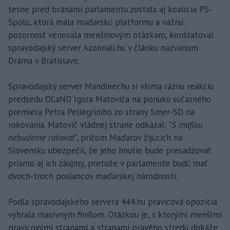
tesne pred bránami parlamentu zostala aj koalícia PS-
Spolu, ktorá mala maďarskú platformu a vážnu
pozornosť venovala menšinovým otázkam, konštatoval
spravodajský server Azonnali.hu v článku nazvanom
Dráma v Bratislave.
Spravodajský server Mandiner.hu si všíma ráznu reakciu
predsedu OĽaNO Igora Matoviča na ponuku súčasného
premiéra Petra Pellegriniho zo strany Smer-SD na
rokovania. Matovič vládnej strane odkázal: "
S mafiou
nebudeme rokovať
", pričom Maďarov žijúcich na
Slovensku ubezpečil, že jeho hnutie bude presadzovať
priamo aj ich záujmy, pretože v parlamente budú mať
dvoch-troch poslancov maďarskej národnosti.
Podľa spravodajského servera 444.hu pravicová opozícia
vyhrala masívnym finišom. Otázkou je, s ktorými menšími
pravicovými stranami a stranami pravého stredu dokáže