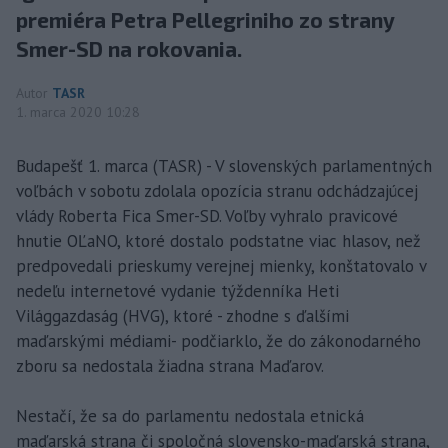
premiéra Petra Pellegriniho zo strany
Smer-SD na rokovania.
Autor
TASR
1. marca 2020 10:28
Budapešť 1. marca (TASR) - V slovenských parlamentných
voľbách v sobotu zdolala opozícia stranu odchádzajúcej
vlády Roberta Fica Smer-SD. Voľby vyhralo pravicové
hnutie OĽaNO, ktoré dostalo podstatne viac hlasov, než
predpovedali prieskumy verejnej mienky, konštatovalo v
nedeľu internetové vydanie týždenníka Heti
Világgazdaság (HVG), ktoré - zhodne s ďalšími
maďarskými médiami- podčiarklo, že do zákonodarného
zboru sa nedostala žiadna strana Maďarov.
Nestačí, že sa do parlamentu nedostala etnická
maďarská strana či spoločná slovensko-maďarská strana,