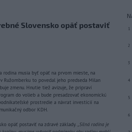
N
rebné Slovensko opäť postaviť
1
2
3
a rodina musia byť opäť na prvom mieste, na
 Ružomberku to povedal jeho predseda Milan
4
uje zmenu. Hnutie tiež avizuje, že pripraví
program do volieb a bude presadzovať ekonomickú
5
podnikateľské prostredie a návrat investícií na
omunikačný odbor KDH.
6
ko opäť postaviť na zdravé základy.
„Silná rodina je
 krajinu, musíme vytvoriť podmienky, aby rodiny mohli