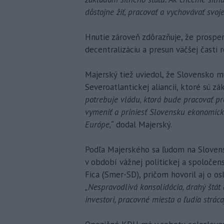
dôstojne žiť, pracovať a vychovávať svoje
Hnutie zároveň zdôrazňuje, že prosperi
decentralizáciu a presun väčšej časti
Majerský tiež uviedol, že Slovensko m
Severoatlantickej aliancii, ktoré sú zá
potrebuje vládu, ktorá bude pracovať pr
vymeniť a priniesť Slovensku ekonomický
Európe,“
dodal Majerský.
Podľa Majerského sa ľudom na Slovensk
v období vážnej politickej a spoločens
Fica (Smer-SD), pričom hovoril aj o os
„Nespravodlivá konsolidácia, drahý štát
investori, pracovné miesta a ľudia stráca