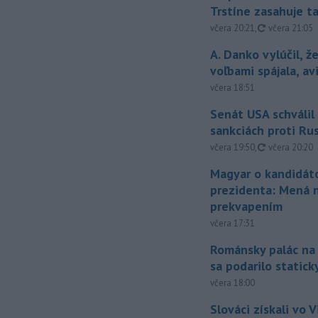
Trstíne zasahuje t
aktualizovan
včera 20:21
,
včera 21:05
A. Danko vylúčil, ž
voľbami spájala, a
včera 18:51
Senát USA schválil
sankciách proti Ru
aktualizovan
včera 19:50
,
včera 20:20
Magyar o kandidát
prezidenta: Mená 
prekvapením
včera 17:31
Románsky palác na
sa podarilo statick
včera 18:00
Slováci získali vo V