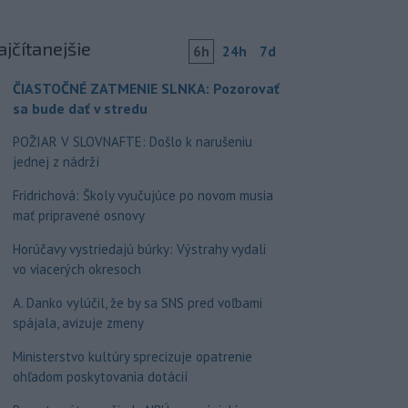
ajčítanejšie
6h
24h
7d
ČIASTOČNÉ ZATMENIE SLNKA: Pozorovať
sa bude dať v stredu
POŽIAR V SLOVNAFTE: Došlo k narušeniu
jednej z nádrží
Fridrichová: Školy vyučujúce po novom musia
mať pripravené osnovy
Horúčavy vystriedajú búrky: Výstrahy vydali
vo viacerých okresoch
A. Danko vylúčil, že by sa SNS pred voľbami
spájala, avizuje zmeny
Ministerstvo kultúry sprecizuje opatrenie
ohľadom poskytovania dotácií