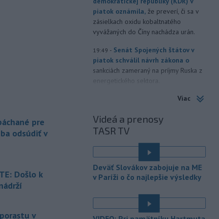
demokratickej republiky (KDR) v
piatok oznámila,
že preverí, či sa v
zásielkach oxidu kobaltnatého
vyvážaných do Číny nachádza urán.
-
Senát Spojených štátov v
19:49
piatok schválil návrh zákona o
sankciách zameraný na príjmy Ruska z
energetického sektora.
Viac
-
Slovenská polícia prispela k
16:08
objasneniu prípadu prevádzačstva,
Videá a prenosy
ktorý sa podarilo ukončiť
 páchané pre
TASR TV
právoplatným odsúdením páchateľa v
eba odsúdiť v
Maďarsku.
-
Piatkový požiar v
15:21
Deväť Slovákov zabojuje na ME
bratislavskej rafinérii Slovnaft je
E: Došlo k
v Paríži o čo najlepšie výsledky
pod kontrolou.
Príčina jeho vzniku
nádrží
bude predmetom vyšetrovania. Pre
é
TASR to potvrdil hovorca rafinérie
Anton Molnár.
 porastu v
VIDEO: Pri pamätníku Hartmuta