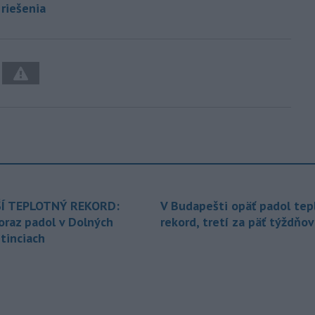
 riešenia
Í TEPLOTNÝ REKORD:
V Budapešti opäť padol tep
oraz padol v Dolných
rekord, tretí za päť týždňov
tinciach