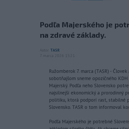
Podľa Majerského je pot
na zdravé základy.
Autor
TASR
7. marca 2026 15:21
Ružomberok 7. marca (TASR) - Človek 
sobotňajšom sneme opozičného KDH v
Majerský. Podľa neho Slovensko potreb
najsilnejší ekonomický a prorodinný 
politiku, ktorá podporí rast, stabilné 
Slovensko. TASR o tom informoval k
Podľa Majerského je potrebné Slovens
základom silného štátu. Ak chceme silnú