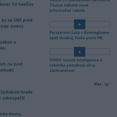
akmer 50 hasičov
-
Ministerstvo kultúry (MK) SR
Tautza odhalili nové
15:17
upraví verziu opatrenia o
informačné tabule
é
podrobnostiach poskytovania dotácií v
e by sa SNS pred
pôsobnosti rezortu.
vizuje zmeny
-
V bratislavskej rafinérii
14:17
Forsterovú čaká v Birminghame
Slovnaft horí uskladnený ropný
opäť dvojboj, Volka piate ME
 zákon o
produkt.
TASR o tom informovala
rafinéria s tým, že obyvateľom nehrozí
sku
nebezpečenstvo.
é
VIDEO: Umelá inteligencia a
-
Jedným zo zdravotných rizík
13:50
och na post
robotika pomáhajú už aj
na festivale môže byť vyššia
nebudú
záchranárom
úroveň
hluku. Je preto dobré držať sa
ďalej od reproduktorov, používať
Viac
chrániče sluchu či dodržiavať
prestávky.
 Spišskom hrade
y zabezpečiť
-
Podporu kandidatúre
12:49
Slovenskej republiky na nestále
členstvo
v Bezpečnostnej rade
ichy bronz,
Organizácie Spojených národov (OSN)