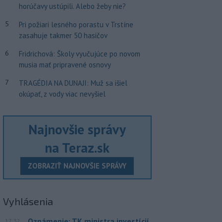
horúčavy ustúpili. Alebo žeby nie?
5
Pri požiari lesného porastu v Trstíne
zasahuje takmer 50 hasičov
6
Fridrichová: Školy vyučujúce po novom
musia mať pripravené osnovy
7
TRAGÉDIA NA DUNAJI: Muž sa išiel
okúpať, z vody viac nevyšiel
Najnovšie správy
na Teraz.sk
ZOBRAZIŤ NAJNOVŠIE SPRÁVY
Vyhlásenia
Oznámenie: TK ministra investícií
17:32