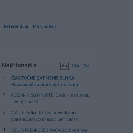
Referendum
MS v hokeji
Najčítanejšie
6h
24h
7d
ČIASTOČNÉ ZATMENIE SLNKA:
1
Pozorovať sa bude dať v stredu
2
POŽIAR V SLOVNAFTE: Došlo k narušeniu
jednej z nádrží
3
V časti Košice-Krásna otvorili park
pomenovaný po kňazovi Semivanovi
4
VEĽKÁ PREDPOVEĎ POČASIA: Extrémne