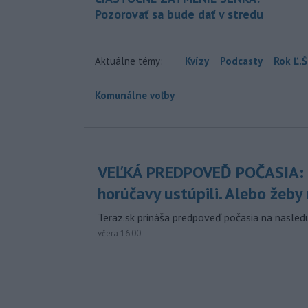
Pozorovať sa bude dať v stredu
Aktuálne témy:
Kvízy
Podcasty
Rok Ľ.Š
Komunálne voľby
VEĽKÁ PREDPOVEĎ POČASIA:
horúčavy ustúpili. Alebo žeby 
Teraz.sk prináša predpoveď počasia na nasledu
včera 16:00