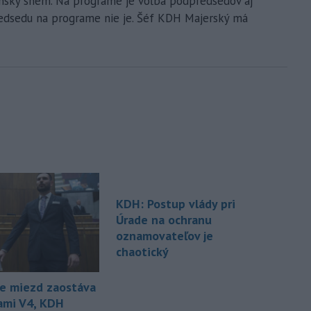
ský snem. Na programe je voľba podpredsedov aj
redsedu na programe nie je. Šéf KDH Majerský má
KDH: Postup vlády pri
Úrade na ochranu
oznamovateľov je
chaotický
te miezd zaostáva
nami V4, KDH