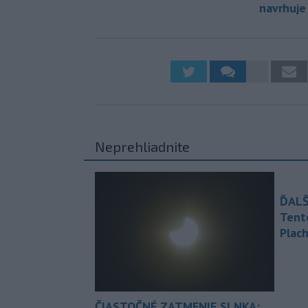
navrhuje
Neprehliadnite
ĎALŠ
Tent
Plach
ČIASTOČNÉ ZATMENIE SLNKA: