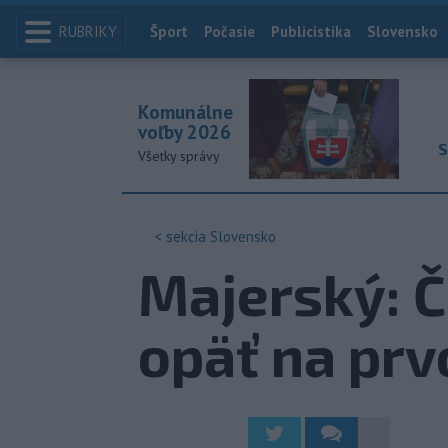
RUBRIKY
Index
Šport
Počasie
Publicistika
Slovensko
Komunálne
voľby 2026
S
Všetky správy
< sekcia
Slovensko
Majerský: Č
opäť na pr