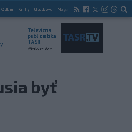
 Odber
Knihy
Útulkovo
Magazín
News Now
Archív
TASR
Televízna
publicistika
TASR
ky
Všetky relácie
usia byť