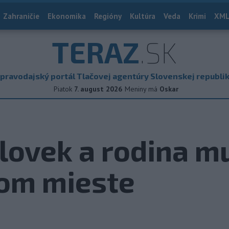
Zahraničie
Ekonomika
Regióny
Kultúra
Veda
Krimi
XML
TERAZ
.SK
pravodajský portál Tlačovej agentúry Slovenskej republi
Piatok
7. august 2026
Meniny má
Oskar
lovek a rodina m
vom mieste