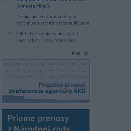
Samuela Migaľa
17:17
Oznámenie: Kurikurálna reforma -
regionálne turné ministerstva školstva
15:09
MIRRI: Fakty majú prednosť pred
domnienkami. Výzvu realizovala
samostatná...
Viac
Priame prenosy
z Národnej rady