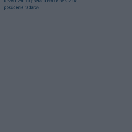
Rezort vnútra požiada NBÚ o nezávislé
posúdenie radarov