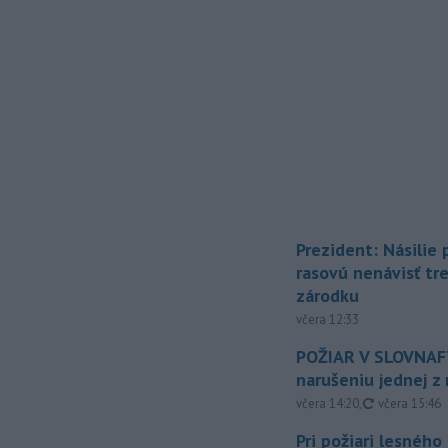
Prezident: Násilie
rasovú nenávisť tr
zárodku
včera 12:33
POŽIAR V SLOVNAFT
narušeniu jednej z 
aktualizovan
včera 14:20
,
včera 15:46
Pri požiari lesného