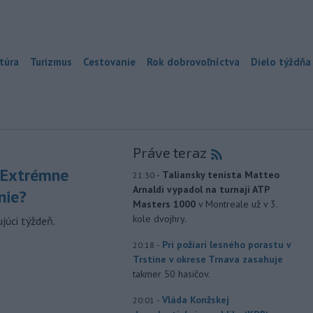
túra
Turizmus
Cestovanie
Rok dobrovoľníctva
Dielo týždňa
Práve teraz
 Extrémne
-
Taliansky tenista Matteo
21:30
Arnaldi vypadol na turnaji ATP
nie?
Masters 1000
v Montreale už v 3.
kole dvojhry.
júci týždeň.
-
Pri požiari lesného porastu v
20:18
Trstíne v okrese Trnava zasahuje
takmer 50 hasičov.
-
Vláda Konžskej
20:01