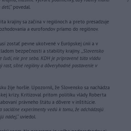
7
 deti,“
povedal.
ta krajiny sa začína v regiónoch a preto presadzuje
 rozhodovania a eurofondov priamo do regiónov.
usí zostať pevne ukotvené v Európskej únii a v
kladom bezpečnosti a stability krajiny.
„Slovensko
e ľudí, nie pre seba. KDH je pripravené túto vládu
 rast, silné regióny a dôveryhodné postavenie v
u žije horšie. Upozornil, že Slovensko sa nachádza
kej krízy. Kritizoval pritom politiku vlády Roberta
labovaní právneho štátu a dôvere v inštitúcie.
 a sociálne experimenty vedú k tomu, že odchádzajú
jú nádej,“
uviedol.