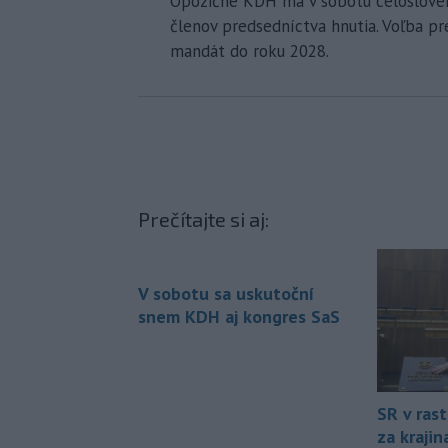
Opozičné KDH má v sobotu celosloven
členov predsedníctva hnutia. Voľba p
mandát do roku 2028.
Prečítajte si aj:
V sobotu sa uskutoční
snem KDH aj kongres SaS
SR v ras
za kraji