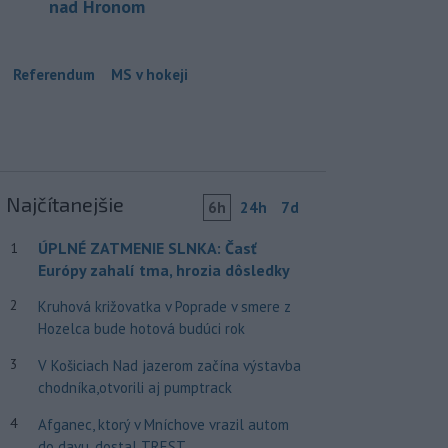
nad Hronom
Referendum
MS v hokeji
Najčítanejšie
6h
24h
7d
ÚPLNÉ ZATMENIE SLNKA: Časť
1
Európy zahalí tma, hrozia dôsledky
2
Kruhová križovatka v Poprade v smere z
Hozelca bude hotová budúci rok
3
V Košiciach Nad jazerom začína výstavba
chodníka,otvorili aj pumptrack
4
Afganec, ktorý v Mníchove vrazil autom
do davu, dostal TREST