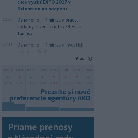
chce využiť EXPO 2027 v
Belehrade na podporu...
12:26
Oznámenie: TK ministra práce,
sociálnych vecí a rodiny SR Erika
Tomáša
12:11
Oznámenie: TK ministra investícií
Samuela Migaľa
Viac
Priame prenosy