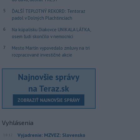
5
ĎALŠÍ TEPLOTNÝ REKORD: Tentoraz
padol v Dolných Plachtinciach
6
Na kúpalisku Diakovce UNIKALA LÁTKA,
osem ľudí skončilo v nemocnici
7
Mesto Martin vypovedalo zmluvy na tri
rozpracované investičné akcie
Najnovšie správy
na Teraz.sk
ZOBRAZIŤ NAJNOVŠIE SPRÁVY
Vyhlásenia
Vyjadrenie: MZVEZ: Slovensko
18:12