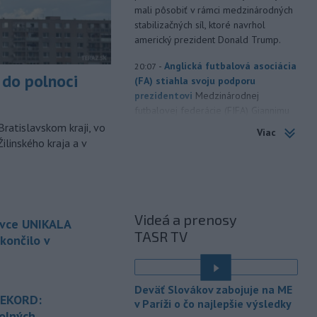
mali pôsobiť v rámci medzinárodných
stabilizačných síl, ktoré navrhol
americký prezident Donald Trump.
-
Anglická futbalová asociácia
20:07
do polnoci
(FA) stiahla svoju podporu
prezidentovi
Medzinárodnej
futbalovej federácie (FIFA) Giannimu
Infantinovi, ktorý je pod paľbou kritiky
Bratislavskom kraji, vo
Viac
po jeho neúspešnom pláne.
ilinského kraja a v
-
Vo štvrtok do polnoci treba
18:54
najmä na západe a severozápade
Slovenska počítať s búrkami.
Slovenský hydrometeorologický ústav
Videá a prenosy
ovce UNIKALA
(SHMÚ) vydal výstrahy prvého stupňa.
TASR TV
končilo v
Platia aj v okresoch Snina a Sobrance.
-
Polícia v súčinnosti s ďalšími
18:19
é
záchrannými zložkami zasahuje
na
Deväť Slovákov zabojuje na ME
termálnom kúpalisku v Diakovciach.
REKORD:
v Paríži o čo najlepšie výsledky
olných