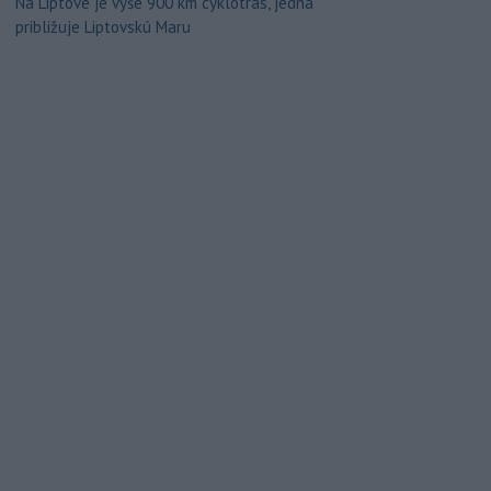
Na Liptove je vyše 900 km cyklotrás, jedna
približuje Liptovskú Maru