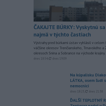
ČAKAJTE BÚRKY: Vyskytnú sa 
najmä v týchto častiach
Výstrahy pred búrkami ústav vyhlásil v celom 
väčšine okresov Trenčianskeho, Trnavského a Ž
okresoch Snina a Sobrance na východe krajiny.
aktualizované
dnes 18:54
,
dnes 19:09
Na kúpalisku Diak
LÁTKA, osem ľudí s
nemocnici
aktualizovan
dnes 18:23
,
dnes 21:38
ĎALŠÍ TEPLOTNÝ 
Tentoraz padol v D