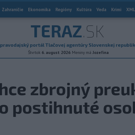
Zahraničie
Ekonomika
Regióny
Kultúra
Veda
Krimi
XML
TERAZ
.SK
pravodajský portál Tlačovej agentúry Slovenskej republi
Štvrtok
6. august 2026
Meniny má
Jozefína
hce zbrojný preuk
o postihnuté oso