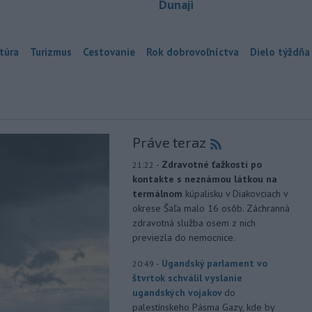
Dunaji
túra
Turizmus
Cestovanie
Rok dobrovoľníctva
Dielo týždňa
Práve teraz
-
Zdravotné ťažkosti po
21:22
kontakte s neznámou látkou na
termálnom
kúpalisku v Diakovciach v
okrese Šaľa malo 16 osôb. Záchranná
zdravotná služba osem z nich
previezla do nemocnice.
-
Ugandský parlament vo
20:49
štvrtok schválil vyslanie
ugandských vojakov
do
palestínskeho Pásma Gazy, kde by