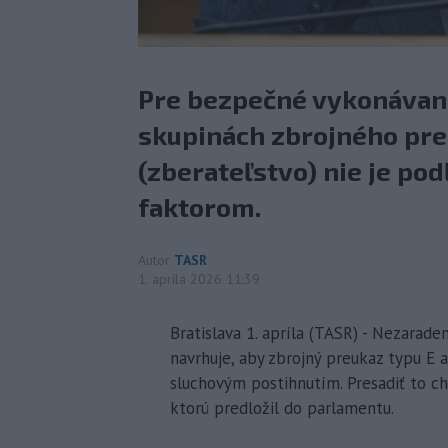
Pre bezpečné vykonávanie
skupinách zbrojného preu
(zberateľstvo) nie je po
faktorom.
Autor
TASR
1. apríla 2026 11:39
Bratislava 1. apríla (TASR) - Nezara
navrhuje, aby zbrojný preukaz typu E a
sluchovým postihnutím. Presadiť to ch
ktorú predložil do parlamentu.