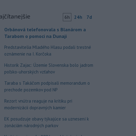
ajčítanejšie
6h
24h
7d
Orbánová telefonovala s Blanárom a
Tarabom o pomoci na Dunaji
Predstavitelia Mladého Hlasu podali trestné
oznámenie na I. Korčoka
Historik Zajac: Územie Slovenska bolo jadrom
poľsko-uhorských vzťahov
Taraba s Takáčom podpísali memorandum o
prechode pozemkov pod NP
Rezort vnútra reaguje na kritiku pri
modernizácii dopravných kamier
EK posudzuje obavy týkajúce sa uznesení k
zonáciám národných parkov