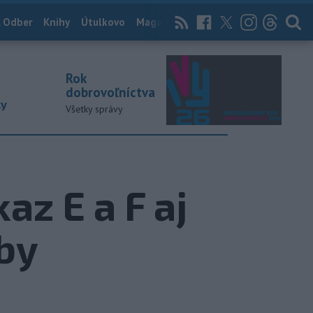
 Odber
Knihy
Útulkovo
Magazín
News Now
Archív
TASR
Rok
dobrovoľníctva
ky
Všetky správy
az E a F aj
by