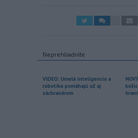
Neprehliadnite
VIDEO: Umelá inteligencia a
NOVÝ
robotika pomáhajú už aj
koši
záchranárom
hran