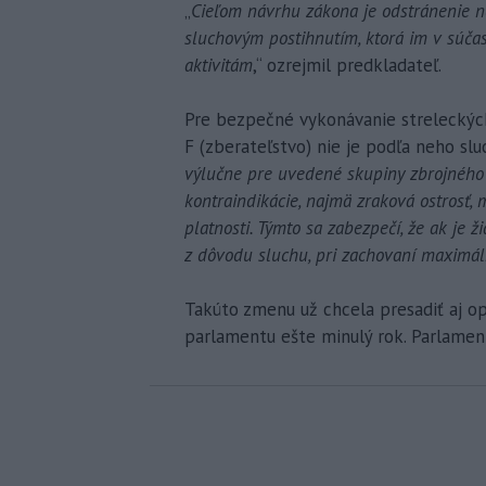
„
Cieľom návrhu zákona je odstránenie n
sluchovým postihnutím, ktorá im v súčas
aktivitám
,“ ozrejmil predkladateľ.
Pre bezpečné vykonávanie streleckých
F (zberateľstvo) nie je podľa neho sl
výlučne pre uvedené skupiny zbrojného 
kontraindikácie, najmä zraková ostrosť, 
platnosti. Týmto sa zabezpečí, že ak je ž
z dôvodu sluchu, pri zachovaní maximál
Takúto zmenu už chcela presadiť aj op
parlamentu ešte minulý rok. Parlament