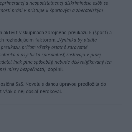
eprimeranej a neopodstatnenej diskriminácie osôb so
nosti bráni v prístupe k športovým a zberateľským
 aktivít v skupinách zbrojného preukazu E (šport) a
uch rozhodujúcim faktorom. „
Výnimka by platila
preukazu, pričom všetky ostatné zdravotné
motorika a psychická spôsobilosť, zostávajú v plnej
iadateľ inak plne spôsobilý, nebude diskvalifikovaný len
nej miery bezpečnosti
,“ doplnil.
ozičná SaS. Novelu s danou úpravou predložila do
 však o nej dosiaľ nerokoval.