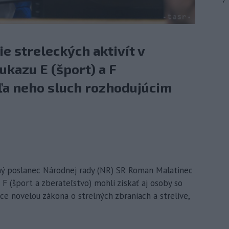
7
 streleckých aktivít v
kazu E (šport) a F
dľa neho sluch rozhodujúcim
dený poslanec Národnej rady (NR) SR Roman Malatinec
 F (šport a zberateľstvo) mohli získať aj osoby so
ce novelou zákona o strelných zbraniach a strelive,