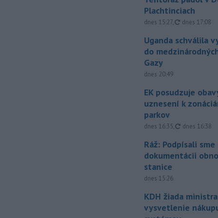
Plachtinciach
aktualizovan
dnes 15:27
,
dnes 17:08
Uganda schválila v
do medzinárodných
Gazy
dnes 20:49
EK posudzuje obavy
uznesení k zonáci
parkov
aktualizovan
dnes 16:35
,
dnes 16:38
Ráž: Podpísali sme
dokumentácii obno
stanice
dnes 15:26
KDH žiada ministra
vysvetlenie nákup