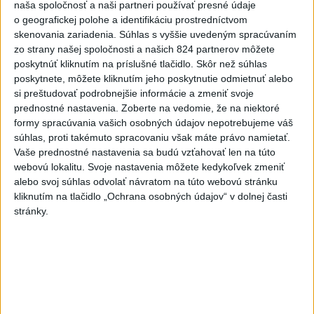
Horúčavy vystriedajú búrky: Výstrahy
naša spoločnosť a naši partneri používať presné údaje
vydali vo viacerých okresoch
o geografickej polohe a identifikáciu prostredníctvom
skenovania zariadenia. Súhlas s vyššie uvedeným spracúvaním
Je pravdepodobnosť výskytu búrok spojených s prudkým
zo strany našej spoločnosti a našich 824 partnerov môžete
lejakom s intenzitou 20 až 30 milimetrov za 30 minút s
poskytnúť kliknutím na príslušné tlačidlo. Skôr než súhlas
nárazmi vetra 65 až 85 kilometrov a s krúpami, ozrejmili
poskytnete, môžete kliknutím jeho poskytnutie odmietnuť alebo
meteorológovia.
si preštudovať podrobnejšie informácie a zmeniť svoje
prednostné nastavenia.
Zoberte na vedomie, že na niektoré
dnes 11:55
formy spracúvania vašich osobných údajov nepotrebujeme váš
súhlas, proti takémuto spracovaniu však máte právo namietať.
Generálna prokuratúra podala
Vaše prednostné nastavenia sa budú vzťahovať len na túto
pre určenie volebných obvodov
webovú lokalitu. Svoje nastavenia môžete kedykoľvek zmeniť
8 protestov
alebo svoj súhlas odvolať návratom na túto webovú stránku
aktualizované
dnes 9:03
,
dnes 9:55
kliknutím na tlačidlo „Ochrana osobných údajov“ v dolnej časti
stránky.
ČIASTOČNÉ ZATMENIE SLNKA:
Pozorovať sa bude dať v stredu
dnes 9:40
ÚTOK NA TAXIKÁRA V SEREDI:
Pátrajú po dvoch tínedžeroch
dnes 11:49