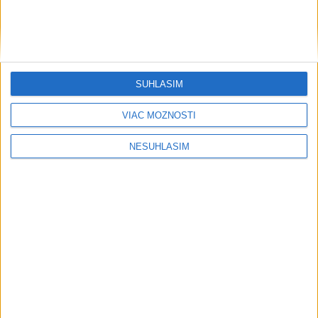
Banská Bystrica je partnerom
Networking Festivalu
dnes 12:16
SÚHLASÍM
Správa mestskej zelene v Košiciach využíva zavlažovacie
vaky
VIAC MOŽNOSTÍ
Detva podporí všetky projekty zapojené do participatívneho
NESÚHLASÍM
rozpočtu
Požiar záhradného domčeka v Lehniciach: Rozšíril sa aj na
rodinný dom
Neprehliadnite