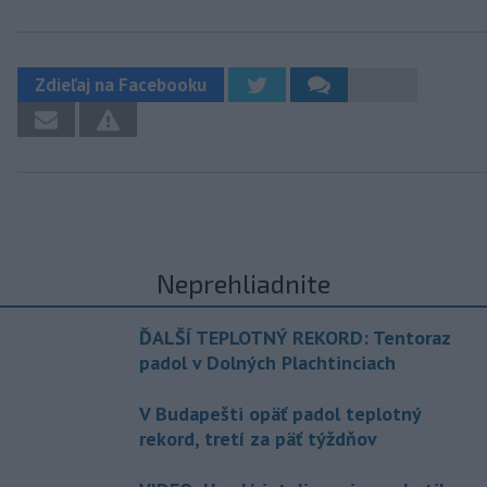
Zdieľaj na Facebooku
Neprehliadnite
ĎALŠÍ TEPLOTNÝ REKORD: Tentoraz
padol v Dolných Plachtinciach
V Budapešti opäť padol teplotný
rekord, tretí za päť týždňov