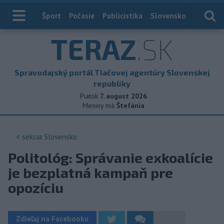
Index
Šport
Počasie
Publicistika
Slovensko
Zahranič
TERAZ
.SK
Spravodajský portál Tlačovej agentúry Slovenskej
republiky
Piatok
7. august 2026
Meniny má
Štefánia
< sekcia
Slovensko
Politológ: Správanie exkoalície
je bezplatná kampaň pre
opozíciu
Zdieľaj na Facebooku