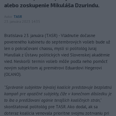
alebo zoskupenie Mikuláša Dzurindu.
Autor
TASR
23. januára 2023 14:35
Bratislava 23. januára (TASR) - Vládnutie dočasne
povereného kabinetu do septembrových volieb bude už
len o pokračovaní chaosu, myslí si politológ Juraj
Marušiak z Ústavu politických vied Slovenskej akadémie
vied. Neskorší termín volieb môže podľa neho pomôcť
novým subjektom aj premiérovi Eduardovi Hegerovi
(OĽANO).
"Správanie subjektov bývalej koalície predstavuje bezplatnú
kampaň pre opozičné subjekty, čiže v konečnom dôsledku je
to iba o predlžovaní agónie terajších koaličných strán,"
skonštatoval politológ pre TASR. Ako dodal, ak sa
doteraz koalícia venovala prioritne svojmu zotrvaniu pri