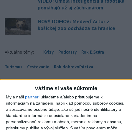
VIDEO: Umelá inteligencia a robotika
pomáhajú už aj záchranárom
NOVÝ DOMOV: Medveď Artur z
košickej zoo odchádza za hranice
Aktuálne témy:
Kvízy
Podcasty
Rok Ľ.Štúra
Turizmus
Cestovanie
Rok dobrovoľníctva
Dielo týždňa
Referendum
MS v hokeji
Vážime si vaše súkromie
Komunálne voľby
My a naši
partneri
ukladáme a/alebo pristupujeme k
informáciám na zariadení, napríklad pomocou súborov cookies,
a spracúvame osobné údaje, ako sú jedinečné identifikátory a
štandardné informácie odosielané zariadením na
personalizovanú reklamu a obsah, meranie reklamy a obsahu,
prieskumy publika a vývoj služieb.
S vaším povolením môže