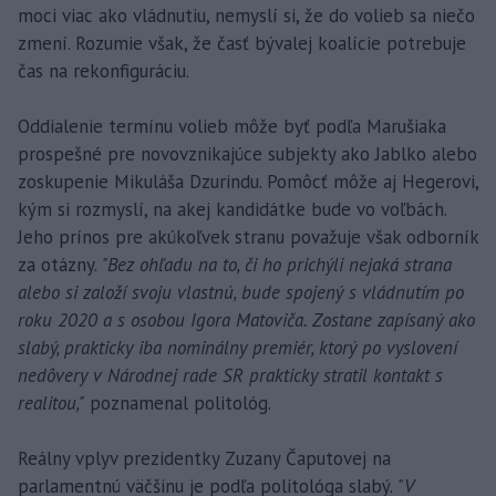
moci viac ako vládnutiu, nemyslí si, že do volieb sa niečo
zmení. Rozumie však, že časť bývalej koalície potrebuje
čas na rekonfiguráciu.
Oddialenie termínu volieb môže byť podľa Marušiaka
prospešné pre novovznikajúce subjekty ako Jablko alebo
zoskupenie Mikuláša Dzurindu. Pomôcť môže aj Hegerovi,
kým si rozmyslí, na akej kandidátke bude vo voľbách.
Jeho prínos pre akúkoľvek stranu považuje však odborník
za otázny.
"Bez ohľadu na to, či ho prichýli nejaká strana
alebo si založí svoju vlastnú, bude spojený s vládnutím po
roku 2020 a s osobou Igora Matoviča. Zostane zapísaný ako
slabý, prakticky iba nominálny premiér, ktorý po vyslovení
nedôvery v Národnej rade SR prakticky stratil kontakt s
realitou,"
poznamenal politológ.
Reálny vplyv prezidentky Zuzany Čaputovej na
parlamentnú väčšinu je podľa politológa slabý.
"V