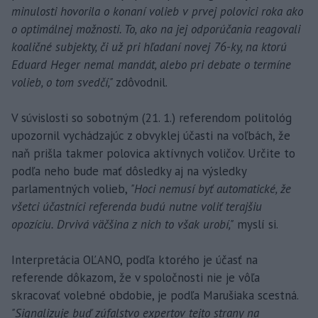
minulosti hovorila o konaní volieb v prvej polovici roka ako
o optimálnej možnosti. To, ako na jej odporúčania reagovali
koaličné subjekty, či už pri hľadaní novej 76-ky, na ktorú
Eduard Heger nemal mandát, alebo pri debate o termíne
volieb, o tom svedčí,"
zdôvodnil.
V súvislosti so sobotným (21. 1.) referendom politológ
upozornil vychádzajúc z obvyklej účasti na voľbách, že
naň prišla takmer polovica aktívnych voličov. Určite to
podľa neho bude mať dôsledky aj na výsledky
parlamentných volieb,
"Hoci nemusí byť automatické, že
všetci účastníci referenda budú nutne voliť terajšiu
opozíciu. Drvivá väčšina z nich to však urobí,"
myslí si.
Interpretácia OĽANO, podľa ktorého je účasť na
referende dôkazom, že v spoločnosti nie je vôľa
skracovať volebné obdobie, je podľa Marušiaka scestná.
"Signalizuje buď zúfalstvo expertov tejto strany na