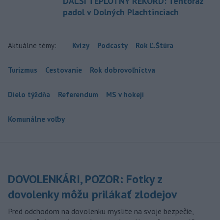
ĎALŠÍ TEPLOTNÝ REKORD: Tentoraz
padol v Dolných Plachtinciach
Aktuálne témy:
Kvízy
Podcasty
Rok Ľ.Štúra
Turizmus
Cestovanie
Rok dobrovoľníctva
Dielo týždňa
Referendum
MS v hokeji
Komunálne voľby
DOVOLENKÁRI, POZOR: Fotky z
dovolenky môžu prilákať zlodejov
Pred odchodom na dovolenku myslite na svoje bezpečie,