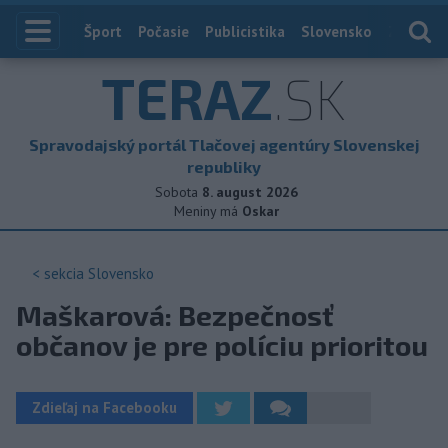
Index
Šport
Počasie
Publicistika
Slovensko
Zahranič
TERAZ
.SK
Spravodajský portál Tlačovej agentúry Slovenskej
republiky
Sobota
8. august 2026
Meniny má
Oskar
< sekcia
Slovensko
Maškarová: Bezpečnosť
občanov je pre políciu prioritou
Zdieľaj na Facebooku