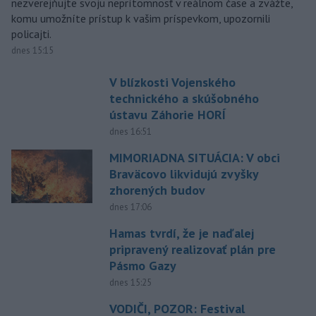
nezverejňujte svoju neprítomnosť v reálnom čase a zvážte,
komu umožníte prístup k vašim príspevkom, upozornili
policajti.
dnes 15:15
V blízkosti Vojenského
technického a skúšobného
ústavu Záhorie HORÍ
dnes 16:51
MIMORIADNA SITUÁCIA: V obci
Braväcovo likvidujú zvyšky
zhorených budov
dnes 17:06
Hamas tvrdí, že je naďalej
pripravený realizovať plán pre
Pásmo Gazy
dnes 15:25
VODIČI, POZOR: Festival