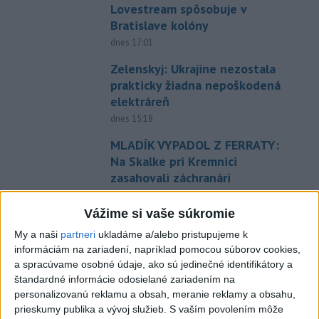
Lovestream spôsobuje v
Bratislave kolóny
dnes 17:01
Zelenskyj: Ukrajine nezostala
prakticky žiadna nepoškodená
elektráreň
dnes 15:18
MLADÍK VYPADOL Z FERRATY:
Na Skalke pri Kremnici
zasahovali záchranári
dnes 17:19
Vážime si vaše súkromie
SMUTNÁ SPRÁVA: Vo veku 68
My a naši
partneri
ukladáme a/alebo pristupujeme k
rokov zomrel po chorobe otec
informáciám na zariadení, napríklad pomocou súborov cookies,
Lionela Messiho
a spracúvame osobné údaje, ako sú jedinečné identifikátory a
aktualizované
dnes 15:34
,
dnes 16:53
štandardné informácie odosielané zariadením na
personalizovanú reklamu a obsah, meranie reklamy a obsahu,
STOVKY NASADENÝCH
prieskumy publika a vývoj služieb.
S vaším povolením môže
HASIČOV: Zasahujú pri lesnom