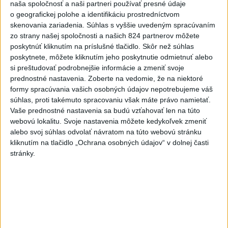
naša spoločnosť a naši partneri používať presné údaje
požiari v Andalúzii
o geografickej polohe a identifikáciu prostredníctvom
dnes 17:13
skenovania zariadenia. Súhlas s vyššie uvedeným spracúvaním
zo strany našej spoločnosti a našich 824 partnerov môžete
POŽIAR VO VAŽCI: Zasahovali
poskytnúť kliknutím na príslušné tlačidlo. Skôr než súhlas
profesionáli, zranila sa jedna
poskytnete, môžete kliknutím jeho poskytnutie odmietnuť alebo
osoba
si preštudovať podrobnejšie informácie a zmeniť svoje
dnes 15:42
prednostné nastavenia.
Zoberte na vedomie, že na niektoré
formy spracúvania vašich osobných údajov nepotrebujeme váš
Práve teraz
súhlas, proti takémuto spracovaniu však máte právo namietať.
Vaše prednostné nastavenia sa budú vzťahovať len na túto
-
Na Skalke pri Kremnici pomáhali horskí záchranári v
17:17
webovú lokalitu. Svoje nastavenia môžete kedykoľvek zmeniť
sobotu
20-ročnému poľskému lezcovi, ktorý vypadol z ferratovej
alebo svoj súhlas odvolať návratom na túto webovú stránku
cesty a poranil si obe kolená.
kliknutím na tlačidlo „Ochrana osobných údajov“ v dolnej časti
stránky.
Viac
Videá a prenosy TASR TV
Deväť Slovákov zabojuje na ME v Paríži
o čo najlepšie výsledky