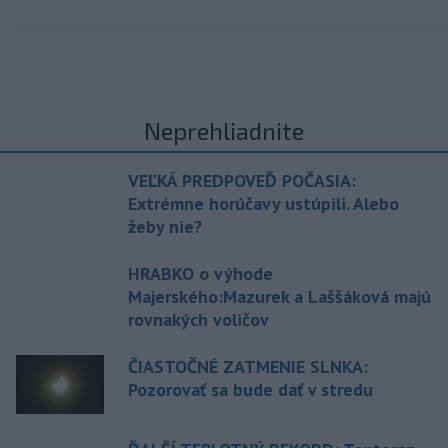
Neprehliadnite
VEĽKÁ PREDPOVEĎ POČASIA:
Extrémne horúčavy ustúpili. Alebo
žeby nie?
HRABKO o výhode
Majerského:Mazurek a Laššáková majú
rovnakých voličov
ČIASTOČNÉ ZATMENIE SLNKA:
Pozorovať sa bude dať v stredu