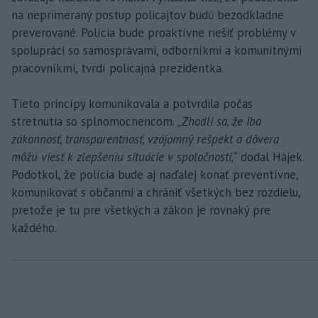
na neprimeraný postup policajtov budú bezodkladne
preverované. Polícia bude proaktívne riešiť problémy v
spolupráci so samosprávami, odborníkmi a komunitnými
pracovníkmi, tvrdí policajná prezidentka.
Tieto princípy komunikovala a potvrdila počas
stretnutia so splnomocnencom.
„Zhodli sa, že iba
zákonnosť, transparentnosť, vzájomný rešpekt a dôvera
môžu viesť k zlepšeniu situácie v spoločnosti,“
dodal Hájek.
Podotkol, že polícia bude aj naďalej konať preventívne,
komunikovať s občanmi a chrániť všetkých bez rozdielu,
pretože je tu pre všetkých a zákon je rovnaký pre
každého.