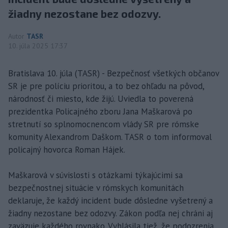
žiadny nezostane bez odozvy.
Autor
TASR
10. júla 2025 17:37
Bratislava 10. júla (TASR) - Bezpečnosť všetkých občanov
SR je pre políciu prioritou, a to bez ohľadu na pôvod,
národnosť či miesto, kde žijú. Uviedla to poverená
prezidentka Policajného zboru Jana Maškarová po
stretnutí so splnomocnencom vlády SR pre rómske
komunity Alexandrom Daškom. TASR o tom informoval
policajný hovorca Roman Hájek.
Maškarová v súvislosti s otázkami týkajúcimi sa
bezpečnostnej situácie v rómskych komunitách
deklaruje, že každý incident bude dôsledne vyšetrený a
žiadny nezostane bez odozvy. Zákon podľa nej chráni aj
zaväzuje každého rovnako. Vyhlásila tiež, že podozrenia