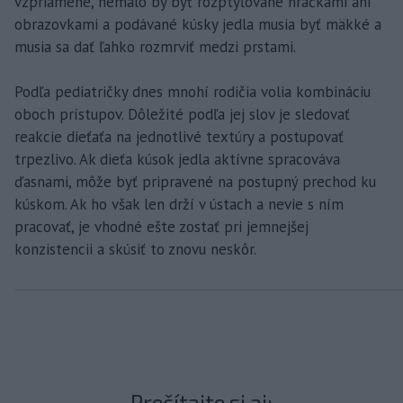
vzpriamene, nemalo by byť rozptyľované hračkami ani
obrazovkami a podávané kúsky jedla musia byť mäkké a
musia sa dať ľahko rozmrviť medzi prstami.
Podľa pediatričky dnes mnohí rodičia volia kombináciu
oboch prístupov. Dôležité podľa jej slov je sledovať
reakcie dieťaťa na jednotlivé textúry a postupovať
trpezlivo. Ak dieťa kúsok jedla aktívne spracováva
ďasnami, môže byť pripravené na postupný prechod ku
kúskom. Ak ho však len drží v ústach a nevie s ním
pracovať, je vhodné ešte zostať pri jemnejšej
konzistencii a skúsiť to znovu neskôr.
Prečítajte si aj: