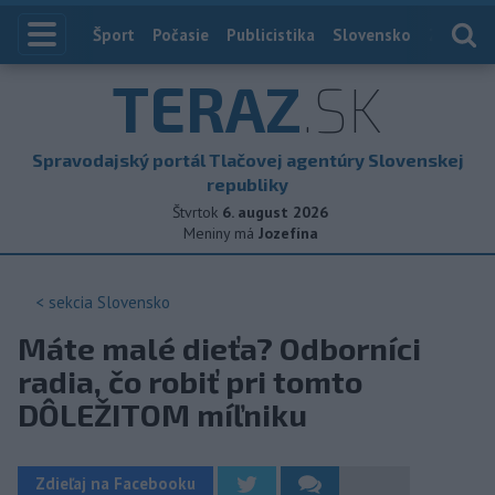
Index
Šport
Počasie
Publicistika
Slovensko
Zahranič
TERAZ
.SK
Spravodajský portál Tlačovej agentúry Slovenskej
republiky
Štvrtok
6. august 2026
Meniny má
Jozefína
< sekcia
Slovensko
Máte malé dieťa? Odborníci
radia, čo robiť pri tomto
DÔLEŽITOM míľniku
Zdieľaj na Facebooku