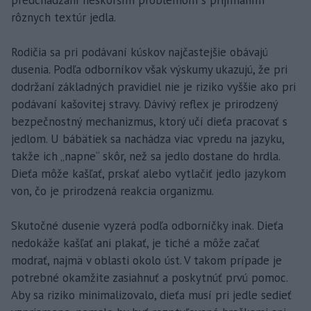
predchádzaní neskorším problémom s prijímaním
rôznych textúr jedla.
Rodičia sa pri podávaní kúskov najčastejšie obávajú
dusenia. Podľa odborníkov však výskumy ukazujú, že pri
dodržaní základných pravidiel nie je riziko vyššie ako pri
podávaní kašovitej stravy. Dávivý reflex je prirodzený
bezpečnostný mechanizmus, ktorý učí dieťa pracovať s
jedlom. U bábätiek sa nachádza viac vpredu na jazyku,
takže ich „napne“ skôr, než sa jedlo dostane do hrdla.
Dieťa môže kašľať, prskať alebo vytlačiť jedlo jazykom
von, čo je prirodzená reakcia organizmu.
Skutočné dusenie vyzerá podľa odborníčky inak. Dieťa
nedokáže kašľať ani plakať, je tiché a môže začať
modrať, najmä v oblasti okolo úst. V takom prípade je
potrebné okamžite zasiahnuť a poskytnúť prvú pomoc.
Aby sa riziko minimalizovalo, dieťa musí pri jedle sedieť