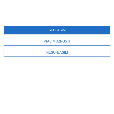
ŽSK: VšZP znevýhodnila krajské nemocnice v porovnaní so
súkromnými
Obnovu posledného úseku cesty na Kráľovu hoľu majú
ukončiť v auguste
SÚHLASÍM
VIAC MOŽNOSTÍ
NESÚHLASÍM
Neprehliadnite
TEPLOTNÝ REKORD NA SLOVENSKU:
Padol v Kamenici nad Hronom
Filip Kuffa tvrdí, že eurokomisia mu
dala za pravdu pri zonácii
Pri horúčavách myslite aj na zvieratá.
Viete, kedy potrebujú pomoc?