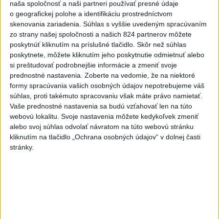
kraji, vo väčšine okresov Trenčianskeho, Trnavského a
naša spoločnosť a naši partneri používať presné údaje
Žilinského kraja a v okresoch Snina a Sobrance na východe
o geografickej polohe a identifikáciu prostredníctvom
krajiny.
skenovania zariadenia. Súhlas s vyššie uvedeným spracúvaním
zo strany našej spoločnosti a našich 824 partnerov môžete
aktualizované
dnes 18:54
,
dnes 19:09
poskytnúť kliknutím na príslušné tlačidlo. Skôr než súhlas
poskytnete, môžete kliknutím jeho poskytnutie odmietnuť alebo
Na kúpalisku Diakovce UNIKALA
si preštudovať podrobnejšie informácie a zmeniť svoje
LÁTKA, osem ľudí skončilo v
prednostné nastavenia.
Zoberte na vedomie, že na niektoré
nemocnici
formy spracúvania vašich osobných údajov nepotrebujeme váš
aktualizované
dnes 18:23
,
dnes 21:38
súhlas, proti takémuto spracovaniu však máte právo namietať.
Vaše prednostné nastavenia sa budú vzťahovať len na túto
Francúzski vinári sa po
webovú lokalitu. Svoje nastavenia môžete kedykoľvek zmeniť
požiaroch obávajú dymovej
alebo svoj súhlas odvolať návratom na túto webovú stránku
príchute vo víne
kliknutím na tlačidlo „Ochrana osobných údajov“ v dolnej časti
dnes 21:44
stránky.
Uganda schválila vyslanie
vojakov do medzinárodných síl
v Pásme Gazy
dnes 20:49
Pre únik ropy z tankera pri