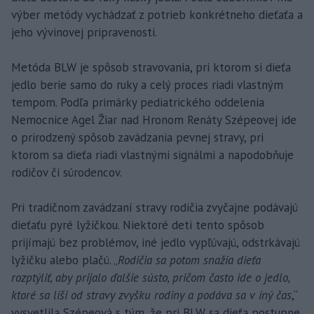
výber metódy vychádzať z potrieb konkrétneho dieťaťa a
jeho vývinovej pripravenosti.
Metóda BLW je spôsob stravovania, pri ktorom si dieťa
jedlo berie samo do ruky a celý proces riadi vlastným
tempom. Podľa primárky pediatrického oddelenia
Nemocnice Agel Žiar nad Hronom Renáty Szépeovej ide
o prirodzený spôsob zavádzania pevnej stravy, pri
ktorom sa dieťa riadi vlastnými signálmi a napodobňuje
rodičov či súrodencov.
Pri tradičnom zavádzaní stravy rodičia zvyčajne podávajú
dieťaťu pyré lyžičkou. Niektoré deti tento spôsob
prijímajú bez problémov, iné jedlo vypľúvajú, odstrkávajú
lyžičku alebo plačú. „
Rodičia sa potom snažia dieťa
rozptýliť, aby prijalo ďalšie sústo, pričom často ide o jedlo,
ktoré sa líši od stravy zvyšku rodiny a podáva sa v iný čas
,“
vysvetlila Szépeová s tým, že pri BLW sa dieťa postupne