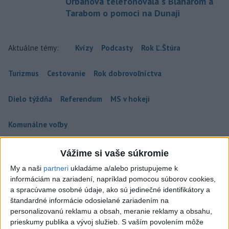
Orbánová telefonovala s Blanárom a
Tarabom o pomoci na Dunaji
Aktuálne témy:
Kvízy
Podcasty
Rok Ľ.Štúra
Turizmus
Cestovanie
Rok dobrovoľníctva
Dielo týždňa
Referendum
MS v hokeji
Komunálne voľby
Vážime si vaše súkromie
My a naši
partneri
ukladáme a/alebo pristupujeme k
informáciám na zariadení, napríklad pomocou súborov cookies,
ČAKAJTE BÚRKY: Vyskytnú sa do polnoci
a spracúvame osobné údaje, ako sú jedinečné identifikátory a
najmä v týchto častiach
štandardné informácie odosielané zariadením na
personalizovanú reklamu a obsah, meranie reklamy a obsahu,
Výstrahy pred búrkami ústav vyhlásil v celom Bratislavskom
prieskumy publika a vývoj služieb.
S vaším povolením môže