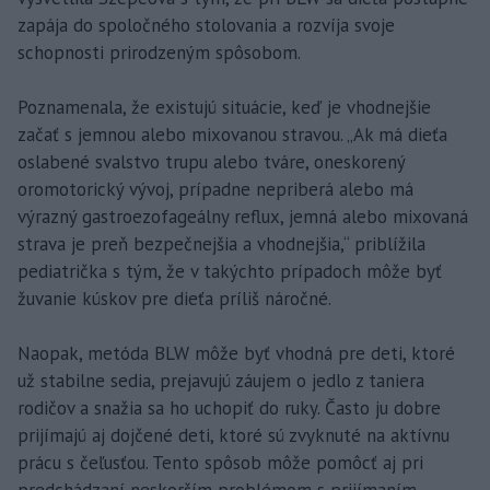
zapája do spoločného stolovania a rozvíja svoje
schopnosti prirodzeným spôsobom.
Poznamenala, že existujú situácie, keď je vhodnejšie
začať s jemnou alebo mixovanou stravou. „Ak má dieťa
oslabené svalstvo trupu alebo tváre, oneskorený
oromotorický vývoj, prípadne nepriberá alebo má
výrazný gastroezofageálny reflux, jemná alebo mixovaná
strava je preň bezpečnejšia a vhodnejšia,“ priblížila
pediatrička s tým, že v takýchto prípadoch môže byť
žuvanie kúskov pre dieťa príliš náročné.
Naopak, metóda BLW môže byť vhodná pre deti, ktoré
už stabilne sedia, prejavujú záujem o jedlo z taniera
rodičov a snažia sa ho uchopiť do ruky. Často ju dobre
prijímajú aj dojčené deti, ktoré sú zvyknuté na aktívnu
prácu s čeľusťou. Tento spôsob môže pomôcť aj pri