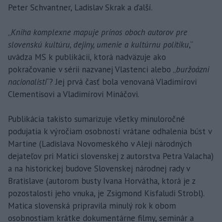
Peter Schvantner, Ladislav Skrak a ďalší.
„
Kniha komplexne mapuje prínos oboch autorov pre
slovenskú kultúru, dejiny, umenie a kultúrnu politiku
,“
uvádza MS k publikácii, ktorá nadväzuje ako
pokračovanie v sérii nazvanej Vlastenci alebo „
buržoázni
nacionalisti
“? Jej prvá časť bola venovaná Vladimírovi
Clementisovi a Vladimírovi Mináčovi.
Publikácia takisto sumarizuje všetky minuloročné
podujatia k výročiam osobností vrátane odhalenia búst v
Martine (Ladislava Novomeského v Aleji národných
dejateľov pri Matici slovenskej z autorstva Petra Valacha)
a na historickej budove Slovenskej národnej rady v
Bratislave (autorom busty Ivana Horvátha, ktorá je z
pozostalosti jeho vnuka, je Zsigmond Kisfaludi Strobl).
Matica slovenská pripravila minulý rok k obom
osobnostiam krátke dokumentárne filmy, seminár a