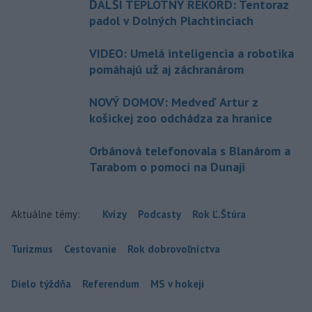
ĎALŠÍ TEPLOTNÝ REKORD: Tentoraz
padol v Dolných Plachtinciach
VIDEO: Umelá inteligencia a robotika
pomáhajú už aj záchranárom
NOVÝ DOMOV: Medveď Artur z
košickej zoo odchádza za hranice
Orbánová telefonovala s Blanárom a
Tarabom o pomoci na Dunaji
Aktuálne témy:
Kvízy
Podcasty
Rok Ľ.Štúra
Turizmus
Cestovanie
Rok dobrovoľníctva
Dielo týždňa
Referendum
MS v hokeji