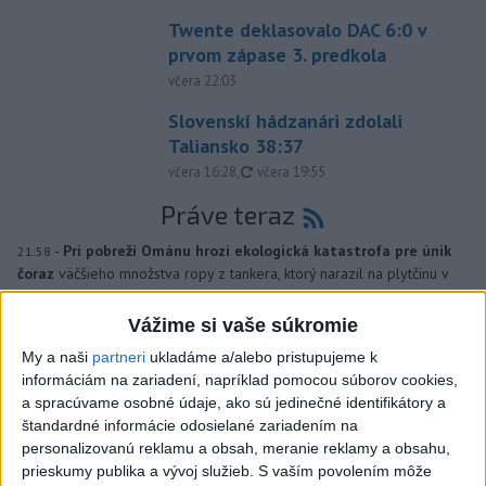
Twente deklasovalo DAC 6:0 v
prvom zápase 3. predkola
včera 22:03
Slovenskí hádzanári zdolali
Taliansko 38:37
aktualizované
včera 16:28
,
včera 19:55
Práve teraz
-
Pri pobreží Ománu hrozí ekologická katastrofa pre únik
21:58
čoraz
väčšieho množstva ropy z tankera, ktorý narazil na plytčinu v
blízkosti prírodnej rezervácie.
Vážime si vaše súkromie
Viac
My a naši
partneri
ukladáme a/alebo pristupujeme k
Videá a prenosy TASR TV
informáciám na zariadení, napríklad pomocou súborov cookies,
a spracúvame osobné údaje, ako sú jedinečné identifikátory a
Deväť Slovákov zabojuje na ME v Paríži
štandardné informácie odosielané zariadením na
o čo najlepšie výsledky
personalizovanú reklamu a obsah, meranie reklamy a obsahu,
prieskumy publika a vývoj služieb.
S vaším povolením môže