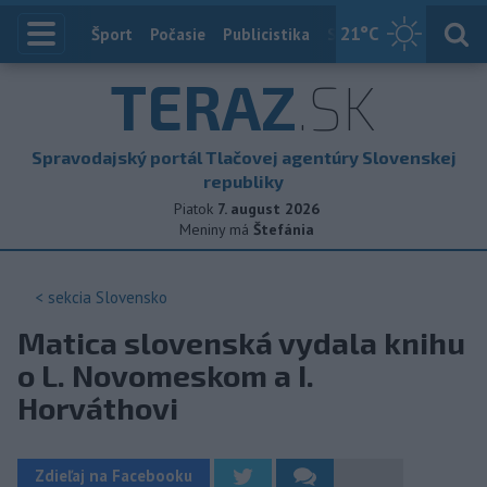
21
°C
Index
Šport
Počasie
Publicistika
Slovensko
Zahranič
TERAZ
.SK
Spravodajský portál Tlačovej agentúry Slovenskej
republiky
Piatok
7. august 2026
Meniny má
Štefánia
< sekcia
Slovensko
Matica slovenská vydala knihu
o L. Novomeskom a I.
Horváthovi
Zdieľaj na Facebooku