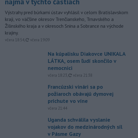
najmä v týchto častiach
Výstrahy pred búrkami ústav vyhlásil v celom Bratislavskom
kraji, vo väčšine okresov Trenčianskeho, Trnavského a
Žilinského kraja a v okresoch Snina a Sobrance na východe
krajiny.
aktualizované
včera 18:54
,
včera 19:09
Na kúpalisku Diakovce UNIKALA
LÁTKA, osem ľudí skončilo v
nemocnici
aktualizované
včera 18:23
,
včera 21:38
Francúzski vinári sa po
požiaroch obávajú dymovej
príchute vo víne
včera 21:44
Uganda schválila vyslanie
vojakov do medzinárodných síl
v Pásme Gazy