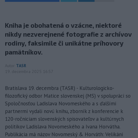
Kniha je obohatená o vzácne, niektoré
nikdy nezverejnené fotografie z archívov
rodiny, faksimile či unikátne príhovory
pamätníkov.
Autor
TASR
19. decembra 2025 16:57
Bratislava 19. decembra (TASR) - Kulturologicko-
filozofický odbor Matice slovenskej (MS) v spolupráci so
Spoločnosťou Ladislava Novomeského a s ďalšími
partnermi vydali novú knihu, zborník z konferencie k
120-ročniciam slovenských spisovateľov a kultúrnych
politikov Ladislava Novomeského a Ivana Horvátha.
Publikácia má názov Novomeský & Horváth: Velikáni