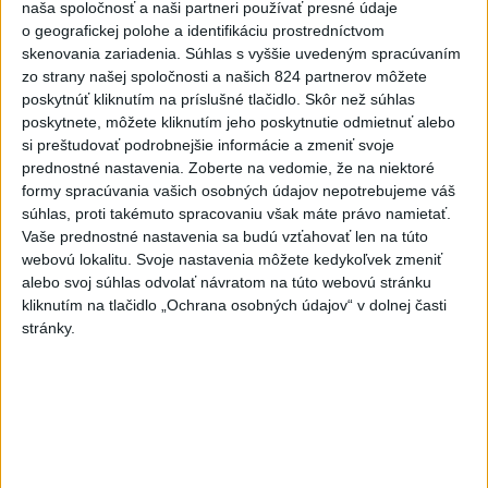
naša spoločnosť a naši partneri používať presné údaje
Viac
o geografickej polohe a identifikáciu prostredníctvom
Najčítanejšie
skenovania zariadenia. Súhlas s vyššie uvedeným spracúvaním
zo strany našej spoločnosti a našich 824 partnerov môžete
6h
24h
7d
poskytnúť kliknutím na príslušné tlačidlo. Skôr než súhlas
poskytnete, môžete kliknutím jeho poskytnutie odmietnuť alebo
ÚPLNÉ ZATMENIE SLNKA: Časť Európy
1
si preštudovať podrobnejšie informácie a zmeniť svoje
prednostné nastavenia.
Zoberte na vedomie, že na niektoré
zahalí tma, hrozia dôsledky
formy spracúvania vašich osobných údajov nepotrebujeme váš
súhlas, proti takémuto spracovaniu však máte právo namietať.
2
Prešovský kraj vyzýva k využitiu bezplatného parkoviska v
Vaše prednostné nastavenia sa budú vzťahovať len na túto
Tatrách
webovú lokalitu. Svoje nastavenia môžete kedykoľvek zmeniť
alebo svoj súhlas odvolať návratom na túto webovú stránku
3
Kruhová križovatka v Poprade v smere z Hozelca bude
kliknutím na tlačidlo „Ochrana osobných údajov“ v dolnej časti
hotová budúci rok
stránky.
4
V Košiciach Nad jazerom začína výstavba
chodníka,otvorili aj pumptrack
5
Obnovu posledného úseku cesty na Kráľovu hoľu majú
ukončiť v auguste