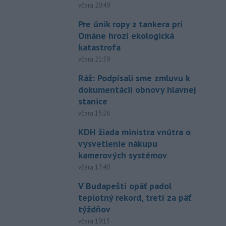
včera 20:49
Pre únik ropy z tankera pri
Ománe hrozí ekologická
katastrofa
včera 21:59
Ráž: Podpísali sme zmluvu k
dokumentácii obnovy hlavnej
stanice
včera 15:26
KDH žiada ministra vnútra o
vysvetlenie nákupu
kamerových systémov
včera 17:40
V Budapešti opäť padol
teplotný rekord, tretí za päť
týždňov
včera 19:15