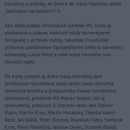
literatúry a politiky, zo Senice do sveta. Vlastenci alebo
„buržoázni nacionalisti“? II.
Ako ďalej uvádza informačné ústredie MS, kniha je
obohatená o vzácne, niektoré nikdy nezverejnené
fotografie z archívov rodiny, faksimile či unikátne
príhovory pamätníkov. Spolueditormi knihy sú slovenský
kulturológ Lukáš Perný a vnuk Ivana Horvátha Ivan
Horváth najml.
Do knihy prispeli aj dcéra Ivana Horvátha Jana
Schillerová-Horváthová, ďalej neter Ivana Horvátha,
slovenská herečka a producentka Deana Horváthová-
Jakubisková, predseda MS Marián Gešper, ale aj
spisovatelia, publicisti či literárni vedci ako Dalimír
Hajko, Martin Krno, Martin Muránsky, Zdenka Valent
Belič, Ján Bábik, Peter Brezina, Branislav Fábry, Svetozár
Krno, Pavol Parenička, Jaroslav Durec, Dominik Blanár,