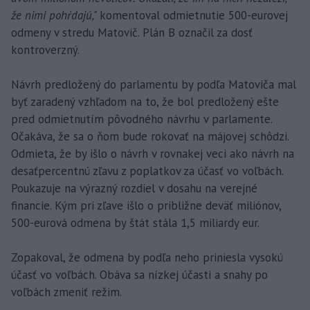
že nimi pohŕdajú,"
komentoval odmietnutie 500-eurovej
odmeny v stredu Matovič. Plán B označil za dosť
kontroverzný.
Návrh predložený do parlamentu by podľa Matoviča mal
byť zaradený vzhľadom na to, že bol predložený ešte
pred odmietnutím pôvodného návrhu v parlamente.
Očakáva, že sa o ňom bude rokovať na májovej schôdzi.
Odmieta, že by išlo o návrh v rovnakej veci ako návrh na
desaťpercentnú zľavu z poplatkov za účasť vo voľbách.
Poukazuje na výrazný rozdiel v dosahu na verejné
financie. Kým pri zľave išlo o približne deväť miliónov,
500-eurová odmena by štát stála 1,5 miliardy eur.
Zopakoval, že odmena by podľa neho priniesla vysokú
účasť vo voľbách. Obáva sa nízkej účasti a snahy po
voľbách zmeniť režim.