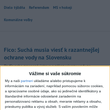
Dielo týždňa
Referendum
MS v hokeji
Komunálne voľby
Fico: Suchá musia viesť k razantnejšej
ochrane vody na Slovensku
Podľa neho zmenená ústava a zákaz vývozu vody zo
Slovenska do zahraničia potrubím či cisternami nestačí.
Vážime si vaše súkromie
včera 21:39
My a naši
partneri
ukladáme a/alebo pristupujeme k
informáciám na zariadení, napríklad pomocou súborov cookies,
DRÁMA V PARLAMENTE:
a spracúvame osobné údaje, ako sú jedinečné identifikátory a
Poslankyňa hádzala do
štandardné informácie odosielané zariadením na
premiéra vajíčka
personalizovanú reklamu a obsah, meranie reklamy a obsahu,
včera 20:16
prieskumy publika a vývoj služieb.
S vaším povolením môže