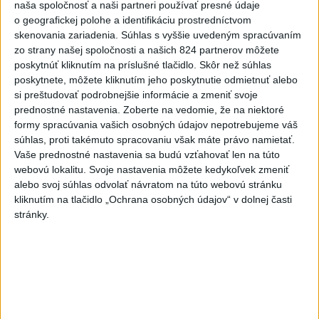
naša spoločnosť a naši partneri používať presné údaje
Typ dronu, ktorý vybuchol v
o geografickej polohe a identifikáciu prostredníctvom
Bulharsku, využíva ukrajinská
skenovania zariadenia. Súhlas s vyššie uvedeným spracúvaním
armáda
zo strany našej spoločnosti a našich 824 partnerov môžete
aktualizované
včera 18:43
,
včera 19:29
poskytnúť kliknutím na príslušné tlačidlo. Skôr než súhlas
poskytnete, môžete kliknutím jeho poskytnutie odmietnuť alebo
POZOR NA HARÚČAVY: SHMÚ
si preštudovať podrobnejšie informácie a zmeniť svoje
vydalo výstrahy prvého stupňa
prednostné nastavenia.
Zoberte na vedomie, že na niektoré
pred teplom
formy spracúvania vašich osobných údajov nepotrebujeme váš
včera 19:28
súhlas, proti takémuto spracovaniu však máte právo namietať.
Vaše prednostné nastavenia sa budú vzťahovať len na túto
SMRŤ V HORÁCH: V Západných
webovú lokalitu. Svoje nastavenia môžete kedykoľvek zmeniť
Tatrách zomrel 76-ročný turista
alebo svoj súhlas odvolať návratom na túto webovú stránku
včera 20:04
kliknutím na tlačidlo „Ochrana osobných údajov“ v dolnej časti
stránky.
ZÁCHRANÁRI V AKCII: Pomáhali
dvom poľským turistkám, obe
utrpeli úrazy
včera 18:39
NEŠŤASTNÝ PÁD:Záchranári
pomáhali 25-ročnej žene,