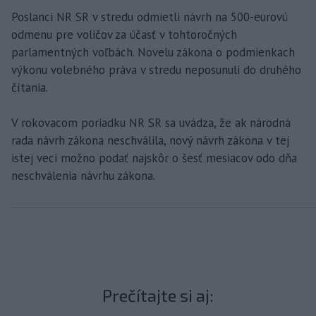
Poslanci NR SR v stredu odmietli návrh na 500-eurovú
odmenu pre voličov za účasť v tohtoročných
parlamentných voľbách. Novelu zákona o podmienkach
výkonu volebného práva v stredu neposunuli do druhého
čítania.
V rokovacom poriadku NR SR sa uvádza, že ak národná
rada návrh zákona neschválila, nový návrh zákona v tej
istej veci možno podať najskôr o šesť mesiacov odo dňa
neschválenia návrhu zákona.
Prečítajte si aj: