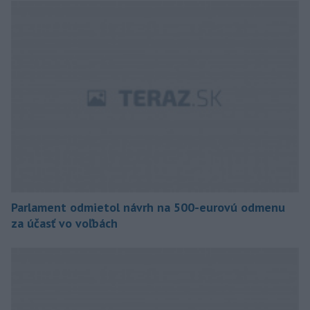
Parlament odmietol návrh na 500-eurovú odmenu
za účasť vo voľbách