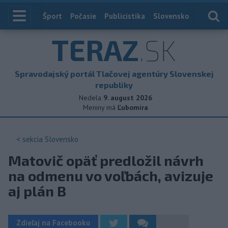
Index
Šport
Počasie
Publicistika
Slovensko
Zahranič
TERAZ
.SK
Spravodajský portál Tlačovej agentúry Slovenskej
republiky
Nedela
9. august 2026
Meniny má
Ľubomíra
< sekcia
Slovensko
Matovič opäť predložil návrh
na odmenu vo voľbách, avizuje
aj plán B
Zdieľaj na Facebooku