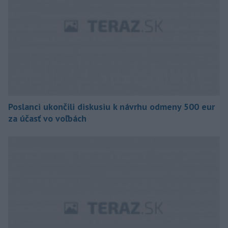
Poslanci ukončili diskusiu k návrhu odmeny 500 eur
za účasť vo voľbách