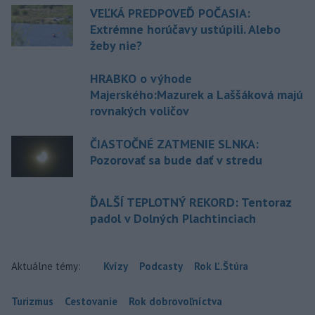
VEĽKÁ PREDPOVEĎ POČASIA:
Extrémne horúčavy ustúpili. Alebo
žeby nie?
HRABKO o výhode
Majerského:Mazurek a Laššáková majú
rovnakých voličov
ČIASTOČNÉ ZATMENIE SLNKA:
Pozorovať sa bude dať v stredu
ĎALŠÍ TEPLOTNÝ REKORD: Tentoraz
padol v Dolných Plachtinciach
Aktuálne témy:
Kvízy
Podcasty
Rok Ľ.Štúra
Turizmus
Cestovanie
Rok dobrovoľníctva