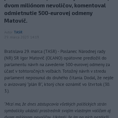
dvom miliónom nevoličov, komentoval
odmietnutie 500-eurovej odmeny
Matovič.
Autor
TASR
29. marca 2023 14:19
Bratislava 29. marca (TASR) - Poslanec Národnej rady
(NR) SR Igor Matovič (OĽANO) opätovne predložil do
parlamentu návrh na zavedenie 500-eurovej odmeny za
účasť v tohtoročných voľbách. Totožný návrh v stredu
parlament neposunul do druhého čítania. Dodal, že nejde
o avizovaný "plán B", ktorý chce oznámiť vo štvrtok (30.
3.).
"Mrzí ma, že dnes zástupcovia všetkých politických strán
symbolicky ukázali prostredník svojim vlastným voličom aj
dvom miliónom nevoličov. Ukázali, že im na nich nezáleží,