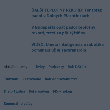
ĎALŠÍ TEPLOTNÝ REKORD: Tentoraz
padol v Dolných Plachtinciach
V Budapešti opäť padol teplotný
rekord, tretí za päť týždňov
VIDEO: Umelá inteligencia a robotika
pomáhajú už aj záchranárom
Aktuálne témy:
Kvízy
Podcasty
Rok Ľ.Štúra
Turizmus
Cestovanie
Rok dobrovoľníctva
Dielo týždňa
Referendum
MS v hokeji
Komunálne voľby