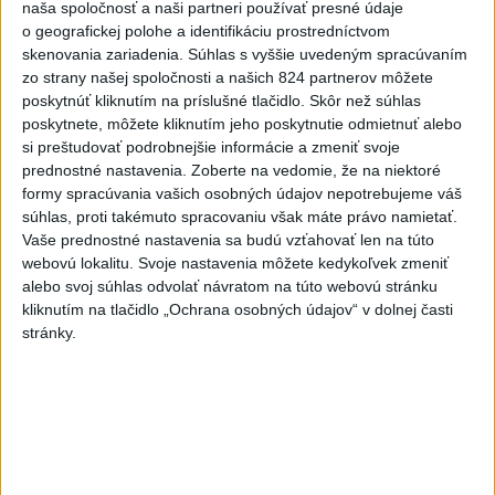
aktualizované
naša spoločnosť a naši partneri používať presné údaje
dnes 17:13
,
dnes 19:45
o geografickej polohe a identifikáciu prostredníctvom
Práve teraz
skenovania zariadenia. Súhlas s vyššie uvedeným spracúvaním
zo strany našej spoločnosti a našich 824 partnerov môžete
-
Taliansky tenista Matteo Arnaldi vypadol na turnaji ATP
21:30
poskytnúť kliknutím na príslušné tlačidlo. Skôr než súhlas
Masters 1000
v Montreale už v 3. kole dvojhry.
poskytnete, môžete kliknutím jeho poskytnutie odmietnuť alebo
si preštudovať podrobnejšie informácie a zmeniť svoje
Viac
prednostné nastavenia.
Zoberte na vedomie, že na niektoré
Videá a prenosy TASR TV
formy spracúvania vašich osobných údajov nepotrebujeme váš
súhlas, proti takémuto spracovaniu však máte právo namietať.
Deväť Slovákov zabojuje na ME v Paríži
Vaše prednostné nastavenia sa budú vzťahovať len na túto
o čo najlepšie výsledky
webovú lokalitu. Svoje nastavenia môžete kedykoľvek zmeniť
alebo svoj súhlas odvolať návratom na túto webovú stránku
kliknutím na tlačidlo „Ochrana osobných údajov“ v dolnej časti
Viac
stránky.
Najčítanejšie
6h
24h
7d
POŽIAR V SLOVNAFTE: Došlo k narušeniu
1
jednej z nádrží