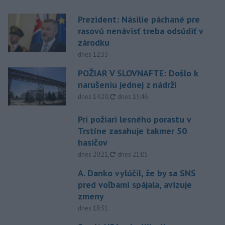
Prezident: Násilie páchané pre
rasovú nenávisť treba odsúdiť v
zárodku
dnes 12:33
POŽIAR V SLOVNAFTE: Došlo k
narušeniu jednej z nádrží
aktualizované
dnes 14:20
,
dnes 15:46
Pri požiari lesného porastu v
Trstíne zasahuje takmer 50
hasičov
aktualizované
dnes 20:21
,
dnes 21:05
A. Danko vylúčil, že by sa SNS
pred voľbami spájala, avizuje
zmeny
dnes 18:51