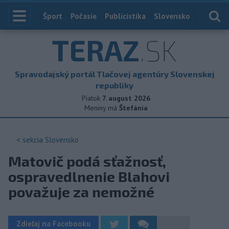
Index
Šport
Počasie
Publicistika
Slovensko
Zahranič
TERAZ
.SK
Spravodajský portál Tlačovej agentúry Slovenskej
republiky
Piatok
7. august 2026
Meniny má
Štefánia
< sekcia
Slovensko
Matovič podá sťažnosť,
ospravedlnenie Blahovi
považuje za nemožné
Zdieľaj na Facebooku