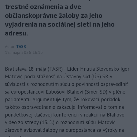
trestné oznámenia a dve
občianskoprávne žaloby za jeho
vyjadrenia na sociálnej sieti na jeho
adresu.
Autor
TASR
18. mája 2026 16:15
Bratislava 18. mája (TASR) - Líder Hnutia Slovensko Igor
Matovič podá sťažnosť na Ústavný súd (ÚS) SR v
súvislosti s rozhodnutím súdu o povinnosti ospravedlniť
sa europoslancovi Ľubošovi Blahovi (Smer-SD) v pléne
parlamentu. Argumentuje tým, že rokovací poriadok
takéto ospravedlnenie zakazuje. Informoval o tom na
pondelkovej tlačovej konferencii v reakcii na Blahovo
video zo stredy (13. 5.) o rozhodnutí súdu. Matovič
zároveň avizoval žaloby na europoslanca za výroky na