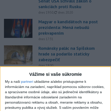
Senát USA schválil zákon o
sankciách proti Rusku
aktualizované
dnes 19:50
,
dnes 20:20
Magyar o kandidátoch na post
prezidenta: Mená nebudú
prekvapením
dnes 17:31
Románsky palác na Spišskom
hrade sa podarilo staticky
zabezpečiť
dnes 18:00
Vážime si vaše súkromie
Slováci získali vo Vichy bronz,
Lacko: Rastú talentovaní hráči
My a naši
partneri
ukladáme a/alebo pristupujeme k
dnes 15:51
informáciám na zariadení, napríklad pomocou súborov cookies,
a spracúvame osobné údaje, ako sú jedinečné identifikátory a
Slovenky remizovali v druhom
štandardné informácie odosielané zariadením na
prípravnom dueli so Slovinkami
personalizovanú reklamu a obsah, meranie reklamy a obsahu,
2:2
prieskumy publika a vývoj služieb.
S vaším povolením môže