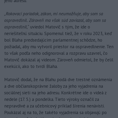
jeho adresu.
„Rokovací poriadok, zákon, mi neumožňuje, aby som sa
ospravedlnil. Zároveň ma však súd zaviazal, aby som sa
ospravedlnil,“
uviedol Matovič s tým, že ide o
neriešiteľnú situáciu. Spomenul tiež, že v roku 2023, keď
bol Blaha predsedajúcim parlamentnej schôdze, ho
požiadal, aby mu vytvoril priestor na ospravedlnenie. Ten
to však podľa neho odignoroval a rozpravu uzavrel, čo
Matovič dokázal aj videom. Zároveň odmietol, že by čelil
exekúcii, ako to tvrdí Blaha.
Matovič dodal, že na Blahu podá dve trestné oznámenia
a dve občianskoprávne žaloby za jeho vyjadrenia na
sociálnej sieti na jeho adresu. Konkrétne ide o videá z
nedele (17. 5.) a pondelka. Tieto výroky označil za
nepravdivé a za učebnicový príklad šírenia nenávisti.
Poukázal aj na to, že takéto vyjadrenia sa objavujú po