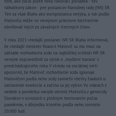
tom, ako začal platiť nový rokovací poriadok - tzv.
náhubkový zákon - pre poslancov Národnej rady (NR) SR.
Ten sa však Blahu ako europoslanca netýka, a tak podľa
Matoviča môže vo verejnom priestore beztrestne
obviňovať iných zo závažných trestných činov.
V roku 2021 vtedajší poslanec NR SR Blaha informoval,
že vtedajší minister financií Matovič sa mu musí na
základe rozhodnutia súdu na najbližšej schôdzi NR SR
verejne ospravedlniť za výrok o „mydlení barana“ z
predchádzajúceho roka. V stredu na sociálnej sieti
upozornil, že Matovič rozhodnutie súdu ignoruje.
Matovičovi podľa neho súdy zamietli všetky žiadosti o
zastavenie exekúcie a začína sa jej výkon. Vo videách z
nedele a pondelka navyše obvinil Matoviča z genocídy
Slovákov v súvislosti s plošným testovaním počas
pandémie, v dôsledku ktorého podľa neho zomrelo
20.000 ľudí.