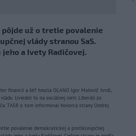
7
 pôjde už o tretie povalenie
upčnej vlády stranou SaS.
jeho a Ivety Radičovej.
ter financií a šéf hnutia OĽANO Igor Matovič tvrdí,
vládu. Uviedol to na sociálnej sieti. Liberáli zo
iča. TASR o tom informoval hovorca strany Ondrej
retie povalenie demokratickej a protikorupčnej
vládu jeho a Ivety Radičovej. Cieľom strany je podľa