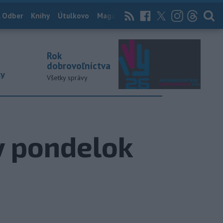
 Odber
Knihy
Útulkovo
Magazín
News Now
Archív
TASR
Rok
dobrovoľníctva
ky
Všetky správy
 v pondelok