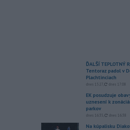
ĎALŠÍ TEPLOTNÝ 
Tentoraz padol v D
Plachtinciach
aktualizovan
dnes 15:27
,
dnes 17:08
EK posudzuje obavy
uznesení k zonáci
parkov
aktualizovan
dnes 16:35
,
dnes 16:38
Na kúpalisku Diak