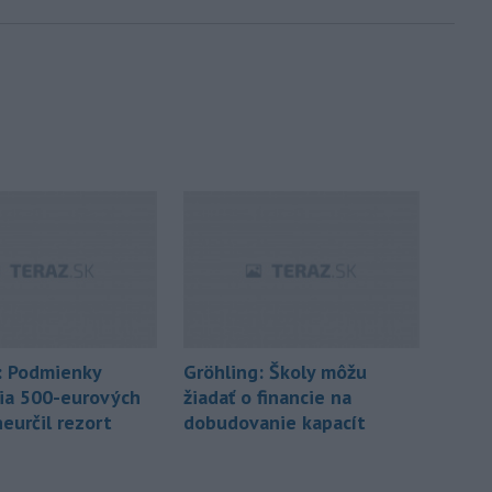
: Podmienky
Gröhling: Školy môžu
ia 500-eurových
žiadať o financie na
eurčil rezort
dobudovanie kapacít