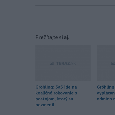
Prečítajte si aj:
Gröhling: SaS ide na
Gröhling
koaličné rokovanie s
vyplácan
postojom, ktorý sa
odmien n
nezmenil