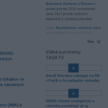
Bratislave, Komárne a Štúrove v
prvom
polroku 2026 zaznamenali
spolu 1827 pristátí osobných
kajutových a výletných plavidiel.
-
Republikánmi ovládaný výbor
17:28
amerického Senátu vo
štvrtok
označil lekára Anthonyho Fauciho za
Viac
osobu brániacu vyšetrovacím
právomociam Kongresu.
Videá a prenosy
REKORD:
TASR TV
-
Jemenskí povstalci húsíovia
17:14
olných
vo štvrtok pri raketových a
dronových
útokoch zabili najmenej 38
é
príslušníkov vládnych síl a ďalších 29
Deväť Slovákov zabojuje na ME
zranili, uviedli pre agentúru AFP
 týkajúce sa
v Paríži o čo najlepšie výsledky
zdroje zo zdravotníckych služieb.
ám národných
-
Európska komisia (EK)
16:35
é
monitoruje situáciu a posudzuje
VIDEO: Umelá inteligencia a
všetky
vznesené obavy týkajúce sa
ovce UNIKLA
robotika pomáhajú už aj
vládnych uznesení k zonáciám