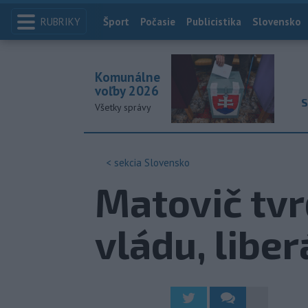
RUBRIKY
Index
Šport
Počasie
Publicistika
Slovensko
Komunálne
voľby 2026
S
Všetky správy
< sekcia
Slovensko
Matovič tvr
vládu, liber