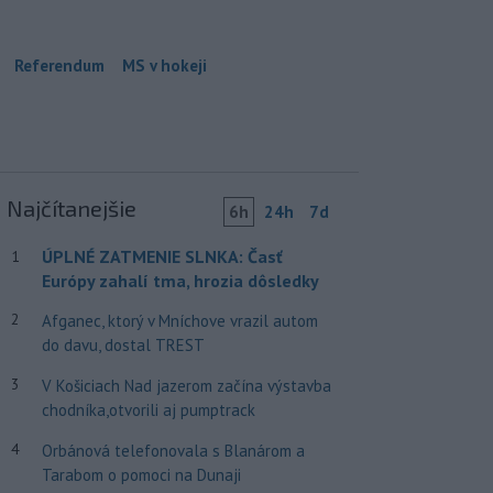
Referendum
MS v hokeji
Najčítanejšie
6h
24h
7d
ÚPLNÉ ZATMENIE SLNKA: Časť
1
Európy zahalí tma, hrozia dôsledky
2
Afganec, ktorý v Mníchove vrazil autom
do davu, dostal TREST
3
V Košiciach Nad jazerom začína výstavba
chodníka,otvorili aj pumptrack
4
Orbánová telefonovala s Blanárom a
Tarabom o pomoci na Dunaji