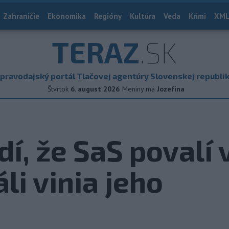
Zahraničie
Ekonomika
Regióny
Kultúra
Veda
Krimi
XML
TERAZ
.SK
pravodajský portál Tlačovej agentúry Slovenskej republi
Štvrtok
6. august 2026
Meniny má
Jozefína
dí, že SaS povalí
áli vinia jeho