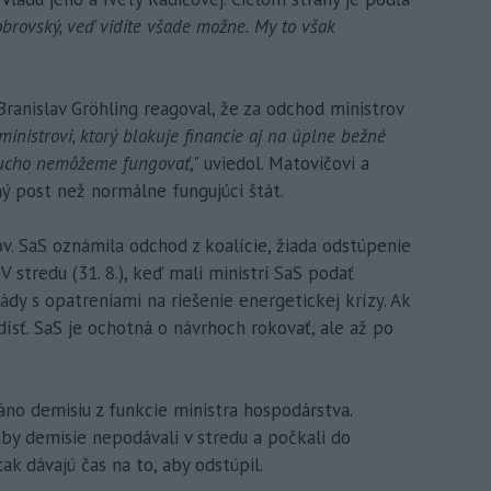
obrovský, veď vidíte všade možne. My to však
ranislav Gröhling reagoval, že za odchod ministrov
ministrovi, ktorý blokuje financie aj na úplne bežné
oducho nemôžeme fungovať
," uviedol. Matovičovi a
ý post než normálne fungujúci štát.
ov. SaS oznámila odchod z koalície, žiada odstúpenie
 stredu (31. 8.), keď mali ministri SaS podať
ády s opatreniami na riešenie energetickej krízy. Ak
dísť. SaS je ochotná o návrhoch rokovať, ale až po
áno demisiu z funkcie ministra hospodárstva.
aby demisie nepodávali v stredu a počkali do
tak dávajú čas na to, aby odstúpil.