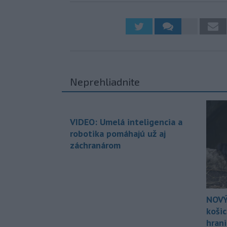
Neprehliadnite
VIDEO: Umelá inteligencia a
robotika pomáhajú už aj
záchranárom
NOVÝ
koši
hran