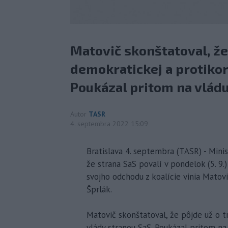
Matovič skonštatoval, že
demokratickej a protikor
Poukázal pritom na vládu 
Autor
TASR
4. septembra 2022 15:09
Bratislava 4. septembra (TASR) - Minis
že strana SaS povalí v pondelok (5. 9.) 
svojho odchodu z koalície vinia Matov
Šprlák.
Matovič skonštatoval, že pôjde už o t
vlády stranou SaS. Poukázal pritom na 