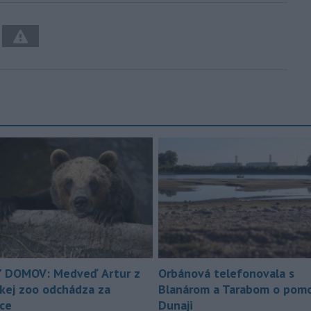
 DOMOV: Medveď Artur z
Orbánová telefonovala s
ckej zoo odchádza za
Blanárom a Tarabom o pomo
ice
Dunaji