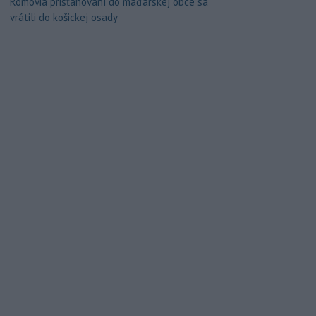
Rómovia prisťahovaní do maďarskej obce sa
vrátili do košickej osady