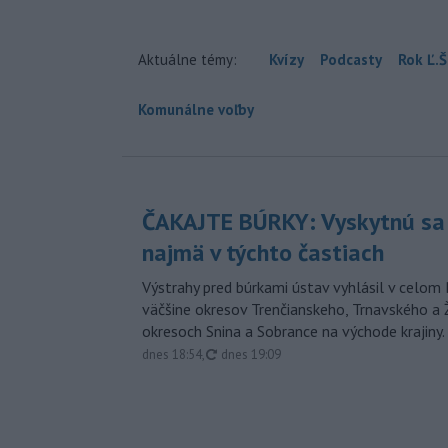
Aktuálne témy:
Kvízy
Podcasty
Rok Ľ.Š
Komunálne voľby
ČAKAJTE BÚRKY: Vyskytnú sa 
najmä v týchto častiach
Výstrahy pred búrkami ústav vyhlásil v celom 
väčšine okresov Trenčianskeho, Trnavského a Ž
okresoch Snina a Sobrance na východe krajiny.
aktualizované
dnes 18:54
,
dnes 19:09