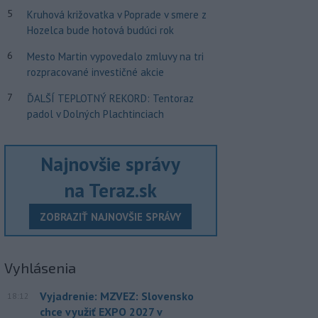
5
Kruhová križovatka v Poprade v smere z
Hozelca bude hotová budúci rok
6
Mesto Martin vypovedalo zmluvy na tri
rozpracované investičné akcie
7
ĎALŠÍ TEPLOTNÝ REKORD: Tentoraz
padol v Dolných Plachtinciach
Najnovšie správy
na Teraz.sk
ZOBRAZIŤ NAJNOVŠIE SPRÁVY
Vyhlásenia
Vyjadrenie: MZVEZ: Slovensko
18:12
chce využiť EXPO 2027 v