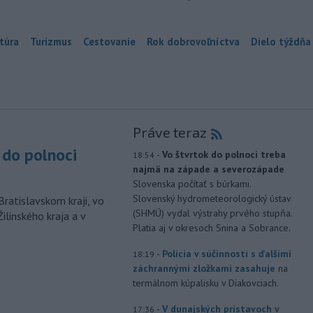
túra
Turizmus
Cestovanie
Rok dobrovoľníctva
Dielo týždňa
Práve teraz
do polnoci
-
Vo štvrtok do polnoci treba
18:54
najmä na západe a severozápade
Slovenska počítať s búrkami.
Slovenský hydrometeorologický ústav
Bratislavskom kraji, vo
(SHMÚ) vydal výstrahy prvého stupňa.
ilinského kraja a v
Platia aj v okresoch Snina a Sobrance.
-
Polícia v súčinnosti s ďalšími
18:19
záchrannými zložkami zasahuje
na
termálnom kúpalisku v Diakovciach.
-
V dunajských prístavoch v
17:36