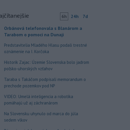
ajčítanejšie
6h
24h
7d
Orbánová telefonovala s Blanárom a
Tarabom o pomoci na Dunaji
Predstavitelia Mladého Hlasu podali trestné
oznámenie na I. Korčoka
Historik Zajac: Územie Slovenska bolo jadrom
poľsko-uhorských vzťahov
Taraba s Takáčom podpísali memorandum o
prechode pozemkov pod NP
VIDEO: Umelá inteligencia a robotika
pomáhajú už aj záchranárom
Na Slovensku uhynulo od marca do júla
sedem vlkov