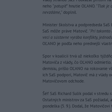
neho "
potupiť
" hnutie OĽANO. "
Tlak je 
nevzdáme
," doplnil.
Minister školstva a podpredseda SaS B
SaS môže práve Matovič. "
Pri takomto 
veci a sústavne vyrába konflikty, jedn
OĽANO je podľa neho prednejší vlastn
Spor v koalícii trvá už niekoľko týždň
Matoviča z vlády, čo OĽANO odmietlo. V
demisiu, prišlo OĽANO na rokovanie vl
ich SaS podporí, Matovič má z vlády o
Matovičovom odchode.
Šéf SaS Richard Sulík podal v stredu r
Ostatných ministrov za SaS požiadal, 
pondelka (5. 9.). Dodal, že Matovičovi 