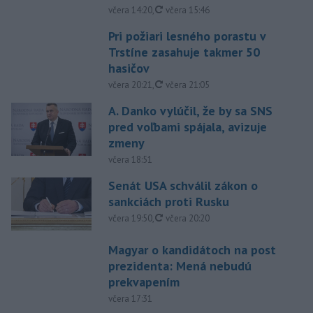
aktualizované
včera 14:20
,
včera 15:46
Pri požiari lesného porastu v
Trstíne zasahuje takmer 50
hasičov
aktualizované
včera 20:21
,
včera 21:05
A. Danko vylúčil, že by sa SNS
pred voľbami spájala, avizuje
zmeny
včera 18:51
Senát USA schválil zákon o
sankciách proti Rusku
aktualizované
včera 19:50
,
včera 20:20
Magyar o kandidátoch na post
prezidenta: Mená nebudú
prekvapením
včera 17:31