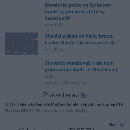
Románsky palác na Spišskom
hrade sa podarilo staticky
zabezpečiť
včera 18:00
Slováci získali vo Vichy bronz,
Lacko: Rastú talentovaní hráči
včera 15:51
Slovenky remizovali v druhom
prípravnom dueli so Slovinkami
2:2
aktualizované
včera 17:13
,
včera 19:45
Práve teraz
-
Taliansky tenista Matteo Arnaldi vypadol na turnaji ATP
21:30
Masters 1000
v Montreale už v 3. kole dvojhry.
Viac