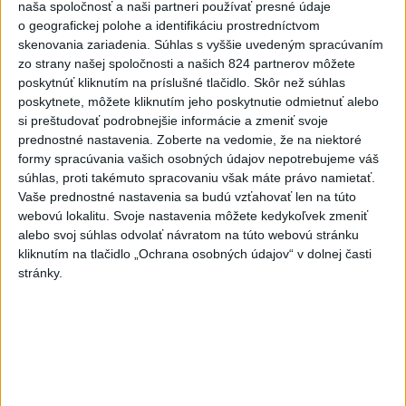
naša spoločnosť a naši partneri používať presné údaje
Zobraziť viac
Info
o geografickej polohe a identifikáciu prostredníctvom
skenovania zariadenia. Súhlas s vyššie uvedeným spracúvaním
zo strany našej spoločnosti a našich 824 partnerov môžete
Najnovšie videá
Najsledovanejšie videá
poskytnúť kliknutím na príslušné tlačidlo. Skôr než súhlas
poskytnete, môžete kliknutím jeho poskytnutie odmietnuť alebo
Kontrolný deň na Spišskom hrade
si preštudovať podrobnejšie informácie a zmeniť svoje
potvrdil výrazný pokrok...
prednostné nastavenia.
Zoberte na vedomie, že na niektoré
včera 18:09
|
Ministerstvo kultúry SR
|
20
formy spracúvania vašich osobných údajov nepotrebujeme váš
zobrazení
súhlas, proti takémuto spracovaniu však máte právo namietať.
Vaše prednostné nastavenia sa budú vzťahovať len na túto
⁉️FICO, KDE STE⁉️ČO TIE VAŠE DRÍSTY
webovú lokalitu. Svoje nastavenia môžete kedykoľvek zmeniť
O BENZÍNE⁉️VŠETKÝCH...
alebo svoj súhlas odvolať návratom na túto webovú stránku
včera 17:02
|
Jakab Július
|
7138
zobrazení
kliknutím na tlačidlo „Ochrana osobných údajov“ v dolnej časti
stránky.
Taraba: Rozvíjame všetky kúty
Slovenska
včera 16:57
|
Taraba Tomáš
|
4699
zobrazení
Najnovšie statusy štátnych inštitúcií
CHYSTÁTE SA VON? UŽITE SI ZÁBAVU A