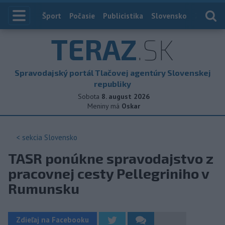
Index
Šport
Počasie
Publicistika
Slovensko
Zahranič
TERAZ
.SK
Spravodajský portál Tlačovej agentúry Slovenskej
republiky
Sobota
8. august 2026
Meniny má
Oskar
< sekcia
Slovensko
TASR ponúkne spravodajstvo z
pracovnej cesty Pellegriniho v
Rumunsku
Zdieľaj na Facebooku