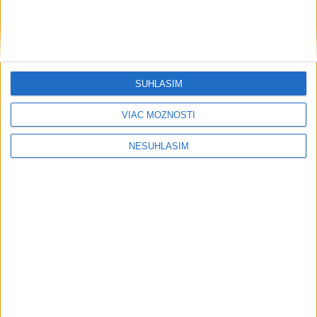
Počasie
AKTUÁLNA PREDPOVEĎ POČASIA NA SEDEM DNÍ
SÚHLASÍM
VIAC MOŽNOSTÍ
NESÚHLASÍM
....
....