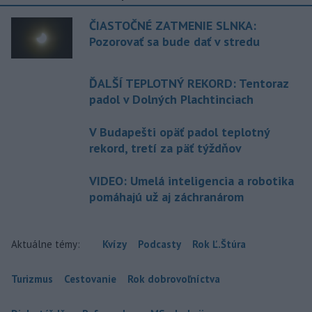
ČIASTOČNÉ ZATMENIE SLNKA:
Pozorovať sa bude dať v stredu
ĎALŠÍ TEPLOTNÝ REKORD: Tentoraz
padol v Dolných Plachtinciach
V Budapešti opäť padol teplotný
rekord, tretí za päť týždňov
VIDEO: Umelá inteligencia a robotika
pomáhajú už aj záchranárom
Aktuálne témy:
Kvízy
Podcasty
Rok Ľ.Štúra
Turizmus
Cestovanie
Rok dobrovoľníctva