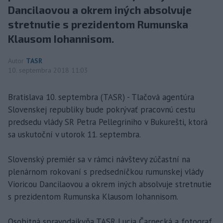
Dancilaovou a okrem iných absolvuje
stretnutie s prezidentom Rumunska
Klausom Iohannisom.
Autor
TASR
10. septembra 2018 11:03
Bratislava 10. septembra (TASR) - Tlačová agentúra
Slovenskej republiky bude pokrývať pracovnú cestu
predsedu vlády SR Petra Pellegriniho v Bukurešti, ktorá
sa uskutoční v utorok 11. septembra.
Slovenský premiér sa v rámci návštevy zúčastní na
plenárnom rokovaní s predsedníčkou rumunskej vlády
Vioricou Dancilaovou a okrem iných absolvuje stretnutie
s prezidentom Rumunska Klausom Iohannisom.
Osobitná spravodajkyňa TASR Lucia Čarnecká a fotograf