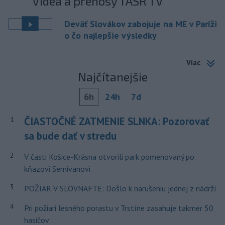
Videá a prenosy TASR TV
Deväť Slovákov zabojuje na ME v Paríži
o čo najlepšie výsledky
Viac
Najčítanejšie
6h
24h
7d
ČIASTOČNÉ ZATMENIE SLNKA: Pozorovať
1
sa bude dať v stredu
2
V časti Košice-Krásna otvorili park pomenovaný po
kňazovi Semivanovi
3
POŽIAR V SLOVNAFTE: Došlo k narušeniu jednej z nádrží
4
Pri požiari lesného porastu v Trstíne zasahuje takmer 50
hasičov