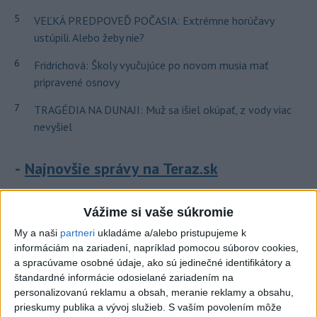
5
VEĽKÁ PREDPOVEĎ POČASIA: Extrémne horúčavy
ustúpili. Alebo žeby nie?
6
Fridrichová: Školy vyučujúce po novom musia mať
pripravené osnovy
7
TRAGÉDIA NA DUNAJI: Muž sa išiel okúpať, z vody viac
nevyšiel
Najnovšie správy na Teraz.sk
Vyhlásenia
Vážime si vaše súkromie
Priame prenosy z Národnej rady SR
My a naši
partneri
ukladáme a/alebo pristupujeme k
informáciám na zariadení, napríklad pomocou súborov cookies,
a spracúvame osobné údaje, ako sú jedinečné identifikátory a
štandardné informácie odosielané zariadením na
Politika na sociálnych sieťach
personalizovanú reklamu a obsah, meranie reklamy a obsahu,
prieskumy publika a vývoj služieb.
S vaším povolením môže