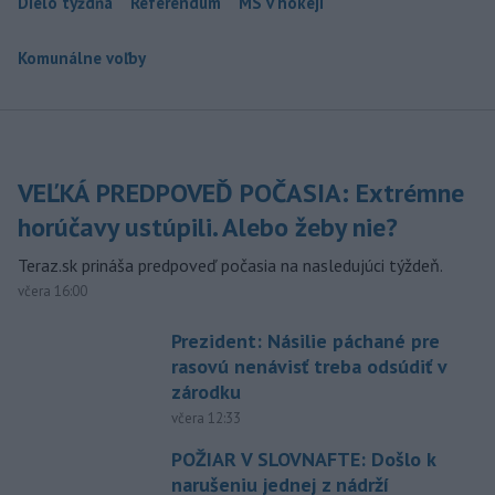
Dielo týždňa
Referendum
MS v hokeji
Komunálne voľby
VEĽKÁ PREDPOVEĎ POČASIA: Extrémne
horúčavy ustúpili. Alebo žeby nie?
Teraz.sk prináša predpoveď počasia na nasledujúci týždeň.
včera 16:00
Prezident: Násilie páchané pre
rasovú nenávisť treba odsúdiť v
zárodku
včera 12:33
POŽIAR V SLOVNAFTE: Došlo k
narušeniu jednej z nádrží