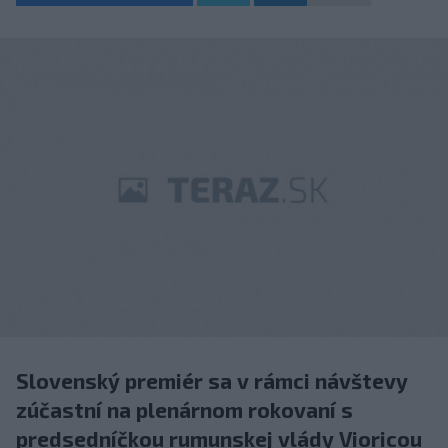
Slovenský premiér sa v rámci návštevy
zúčastní na plenárnom rokovaní s
predsedníčkou rumunskej vlády Vioricou