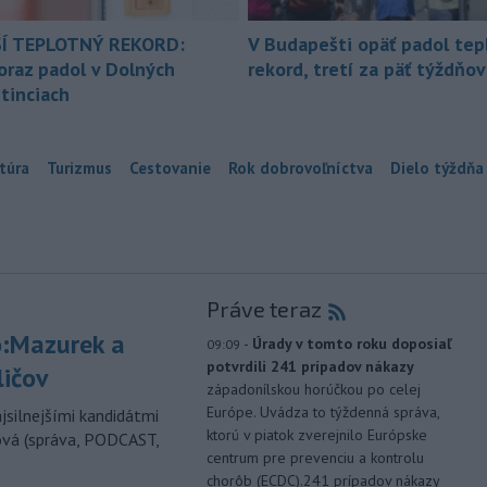
Í TEPLOTNÝ REKORD:
V Budapešti opäť padol tep
oraz padol v Dolných
rekord, tretí za päť týždňov
tinciach
túra
Turizmus
Cestovanie
Rok dobrovoľníctva
Dielo týždňa
Práve teraz
:Mazurek a
-
Úrady v tomto roku doposiaľ
09:09
potvrdili 241 prípadov nákazy
ličov
západonílskou horúčkou po celej
Európe. Uvádza to týždenná správa,
jsilnejšími kandidátmi
ktorú v piatok zverejnilo Európske
ová (správa, PODCAST,
centrum pre prevenciu a kontrolu
chorôb (ECDC).241 prípadov nákazy