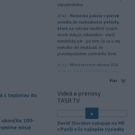
západonílskou
-
Nemecká polícia v piatok
07:42
uviedla, že rozhodnutie pekárky,
ktorá sa
vybrala navštíviť svojich
dvoch stálych zákazníkov - starší
manželský pár - po tom, čo sa u nej
niekoľko dní neukázali, im
pravdepodobne zachránilo život.
-
Ministerstvo obrany USA
07:12
plánuje tento rok dokončiť prvé
testy
protiraketového systému
Viac
Golden Dome (Zlatá kupola) a v roku
2027 uskutočniť letové skúšky.
Videá a prenosy
á s teplotou do
TASR TV
-
Rokovania medzi Iránom a
07:09
Ománom o situácii v Hormuzskom
prielive
napredujú a Spojené štáty
 ukončila 100-
očakávajú, že dohoda bude uzavretá
Deväť Slovákov zabojuje na ME
čoskoro, uviedol v piatok pre agentúru
esmírne misie
v Paríži o čo najlepšie výsledky
Reuters nemenovaný americký