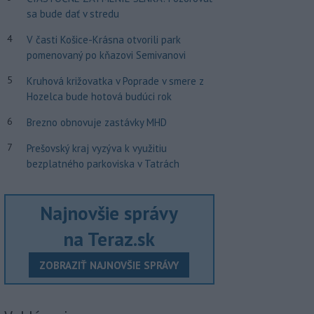
sa bude dať v stredu
4
V časti Košice-Krásna otvorili park
pomenovaný po kňazovi Semivanovi
5
Kruhová križovatka v Poprade v smere z
Hozelca bude hotová budúci rok
6
Brezno obnovuje zastávky MHD
7
Prešovský kraj vyzýva k využitiu
bezplatného parkoviska v Tatrách
Najnovšie správy
na Teraz.sk
ZOBRAZIŤ NAJNOVŠIE SPRÁVY