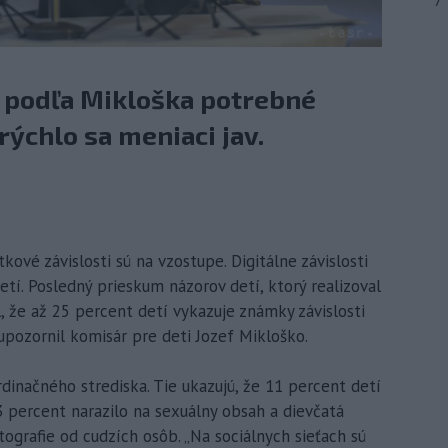
7
e podľa Mikloška potrebné
ýchlo sa meniaci jav.
kové závislosti sú na vzostupe. Digitálne závislosti
í. Posledný prieskum názorov detí, ktorý realizoval
 že až 25 percent detí vykazuje známky závislosti
 upozornil komisár pre deti Jozef Mikloško.
dinačného strediska. Tie ukazujú, že 11 percent detí
63 percent narazilo na sexuálny obsah a dievčatá
tografie od cudzích osôb. „Na sociálnych sieťach sú