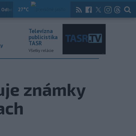
27
°C
 Odber
Knihy
Útulkovo
Magazín
News Now
Archív
TASR
Televízna
publicistika
TASR
ky
Všetky relácie
zuje známky
ach