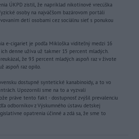
enia ÚKPD zistil, že napríklad nikotínové vrecúška
fyzické osoby na najväčšom bazárovom portáli
lovovaním detí osobami cez sociálnu sieť s ponukou
ia e-cigariet je podľa Mikloška viditeľný medzi 16
e ich denne užíva už takmer 15 percent mladých.
eukázal, že 93 percent mladých aspoň raz v živote
už aspoň raz opilo.
ovensku dostupné syntetické kanabinoidy, a to vo
trách. Upozornili sme na to a vyzvali
e práve tento fakt - dostupnosť zvýšil prevalenciu
odľa odborníkov z Výskumného ústavu detskej
gislatívne opatrenia účinné a zdá sa, že sme to