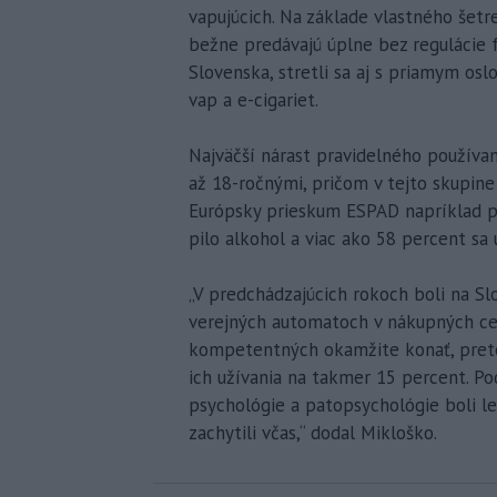
vapujúcich. Na základe vlastného šetr
bežne predávajú úplne bez regulácie 
Slovenska, stretli sa aj s priamym os
vap a e-cigariet.
Najväčší nárast pravidelného používan
až 18-ročnými, pričom v tejto skupin
Európsky prieskum ESPAD napríklad pr
pilo alkohol a viac ako 58 percent sa 
„V predchádzajúcich rokoch boli na Sl
verejných automatoch v nákupných cen
kompetentných okamžite konať, pretož
ich užívania na takmer 15 percent. P
psychológie a patopsychológie boli le
zachytili včas,“ dodal Mikloško.