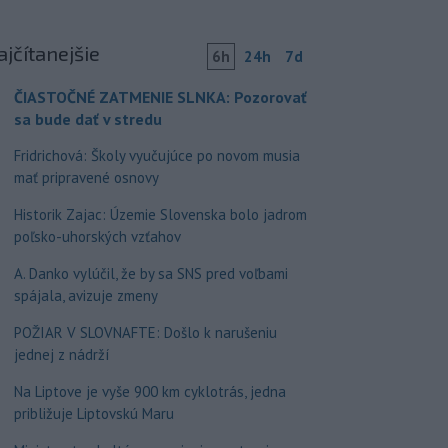
ajčítanejšie
6h
24h
7d
ČIASTOČNÉ ZATMENIE SLNKA: Pozorovať
sa bude dať v stredu
Fridrichová: Školy vyučujúce po novom musia
mať pripravené osnovy
Historik Zajac: Územie Slovenska bolo jadrom
poľsko-uhorských vzťahov
A. Danko vylúčil, že by sa SNS pred voľbami
spájala, avizuje zmeny
POŽIAR V SLOVNAFTE: Došlo k narušeniu
jednej z nádrží
Na Liptove je vyše 900 km cyklotrás, jedna
približuje Liptovskú Maru