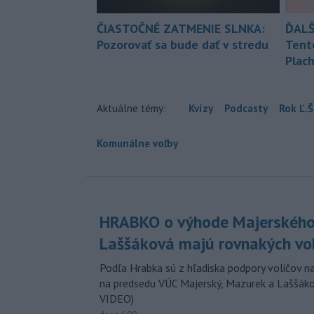
ČIASTOČNÉ ZATMENIE SLNKA:
ĎALŠ
Pozorovať sa bude dať v stredu
Tent
Plach
Aktuálne témy:
Kvízy
Podcasty
Rok Ľ.Š
Komunálne voľby
HRABKO o výhode Majerského
Laššáková majú rovnakých vo
Podľa Hrabka sú z hľadiska podpory voličov na
na predsedu VÚC Majerský, Mazurek a Laššák
VIDEO)