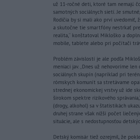
už 11-ročné deti, ktoré tam nemajú čo
samotných sociálnych sietí. Je smutné,
Rodičia by si mali ako prví uvedomiť,
a skutočne tie smartfóny nestrkať pr
realita,“ konštatoval Mikloško a dopln
mobile, tablete alebo pri počítači tráv
Problém závislostí je ale podľa Mikl
meniaci jav. „Dnes už nehovoríme len 
sociálnych skupín (napríklad pri teré
rómskych komunít sa stretávame opak
strednej ekonomickej vrstvy už ide sk
širokom spektre rizikového správania,“
(drogy, alkohol) sa v štatistikách ukaz
druhej strane však nižší počet liečen
situácie, ale s nedostupnosťou detský
Detský komisár tiež ozrejmil, že pokl