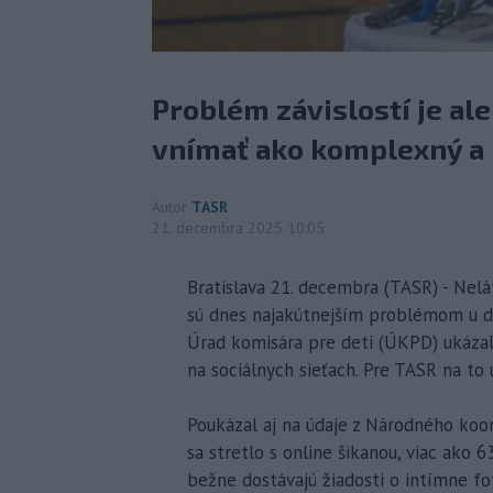
Problém závislostí je al
vnímať ako komplexný a r
Autor
TASR
21. decembra 2025 10:05
Bratislava 21. decembra (TASR) - Nelát
sú dnes najakútnejším problémom u det
Úrad komisára pre deti (ÚKPD) ukázal,
na sociálnych sieťach. Pre TASR na to
Poukázal aj na údaje z Národného koor
sa stretlo s online šikanou, viac ako 
bežne dostávajú žiadosti o intímne fo