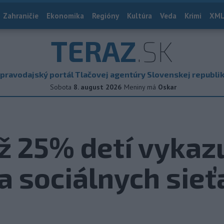
Zahraničie
Ekonomika
Regióny
Kultúra
Veda
Krimi
XML
TERAZ
.SK
pravodajský portál Tlačovej agentúry Slovenskej republi
Sobota
8. august 2026
Meniny má
Oskar
ž 25% detí vyka
na sociálnych sieť