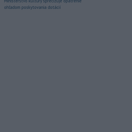
Ministerstvo kultúry sprecizuje opatrenie
ohľadom poskytovania dotácií