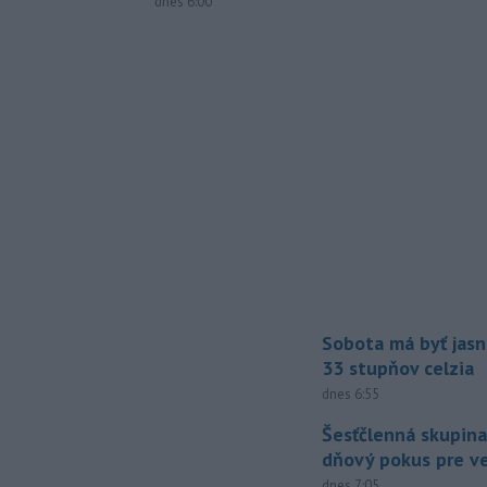
dnes 6:00
Sobota má byť jasn
33 stupňov celzia
dnes 6:55
Šesťčlenná skupina
dňový pokus pre v
dnes 7:05