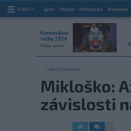
RUBRIKY
Index
Šport
Počasie
Publicistika
Slovensko
Komunálne
voľby 2026
S
Všetky správy
< sekcia
Slovensko
Mikloško: A
závislosti 