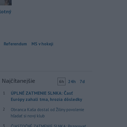
lotný
Referendum
MS v hokeji
Najčítanejšie
6h
24h
7d
ÚPLNÉ ZATMENIE SLNKA: Časť
1
Európy zahalí tma, hrozia dôsledky
2
Obranca Kaša dostal od Žiliny povolenie
hľadať si nový klub
3
ČIASTOČNÉ ZATMENIE SLNKA: Pozorovať