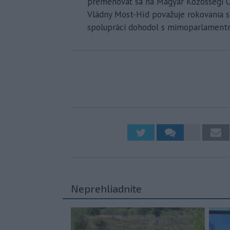
premenovať sa na Magyar Közösségi Ö
Vládny Most-Híd považuje rokovania s 
spolupráci dohodol s mimoparlamen
Neprehliadnite