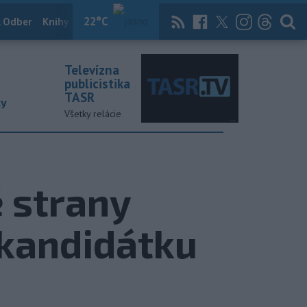
22
°C
 Odber
Knihy
Útulkovo
Magazín
News Now
Archív
TASR
Televízna
publicistika
TASR
ky
Všetky relácie
 strany
 kandidátku