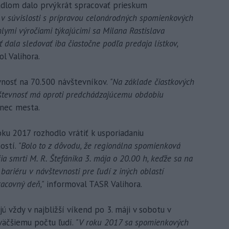
adlom dalo prvýkrát spracovať prieskum
 v súvislosti s prípravou celonárodných spomienkových
hlymi výročiami týkajúcimi sa Milana Rastislava
ť dala sledovať iba čiastočne podľa predaja lístkov,
l Valihora.
nosť na 70.500 návštevníkov.
"Na základe čiastkových
vštevnosť má oproti predchádzajúcemu obdobiu
nec mesta.
oku 2017 rozhodlo vrátiť k usporiadaniu
ostí.
"Bolo to z dôvodu, že regionálna spomienková
ia smrti M. R. Štefánika 3. mája o 20.00 h, keďže sa na
bariéru v návštevnosti pre ľudí z iných oblastí
acovný deň,"
informoval TASR Valihora.
ú vždy v najbližší víkend po 3. máji v sobotu v
väčšiemu počtu ľudí.
"V roku 2017 sa spomienkových