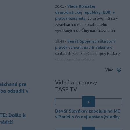
-
Vláda Konžskej
20:01
demokratickej republiky (KDR) v
piatok oznámila,
že preverí, či sa v
zásielkach oxidu kobaltnatého
vyvážaných do Číny nachádza urán.
-
Senát Spojených štátov v
19:49
piatok schválil návrh zákona o
sankciách zameraný na príjmy Ruska z
energetického sektora.
Viac
-
Slovenská polícia prispela k
16:08
objasneniu prípadu prevádzačstva,
Videá a prenosy
ktorý sa podarilo ukončiť
 páchané pre
TASR TV
právoplatným odsúdením páchateľa v
eba odsúdiť v
Maďarsku.
-
Piatkový požiar v
15:21
Deväť Slovákov zabojuje na ME
bratislavskej rafinérii Slovnaft je
E: Došlo k
v Paríži o čo najlepšie výsledky
pod kontrolou.
Príčina jeho vzniku
nádrží
bude predmetom vyšetrovania. Pre
é
TASR to potvrdil hovorca rafinérie