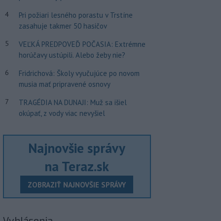
4
Pri požiari lesného porastu v Trstíne
zasahuje takmer 50 hasičov
5
VEĽKÁ PREDPOVEĎ POČASIA: Extrémne
horúčavy ustúpili. Alebo žeby nie?
6
Fridrichová: Školy vyučujúce po novom
musia mať pripravené osnovy
7
TRAGÉDIA NA DUNAJI: Muž sa išiel
okúpať, z vody viac nevyšiel
Najnovšie správy
na Teraz.sk
ZOBRAZIŤ NAJNOVŠIE SPRÁVY
Vyhlásenia