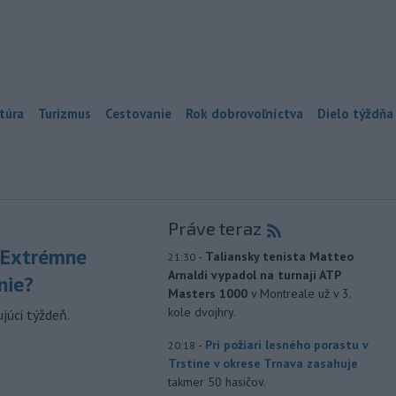
túra
Turizmus
Cestovanie
Rok dobrovoľníctva
Dielo týždňa
Práve teraz
 Extrémne
-
Taliansky tenista Matteo
21:30
Arnaldi vypadol na turnaji ATP
nie?
Masters 1000
v Montreale už v 3.
kole dvojhry.
júci týždeň.
-
Pri požiari lesného porastu v
20:18
Trstíne v okrese Trnava zasahuje
takmer 50 hasičov.