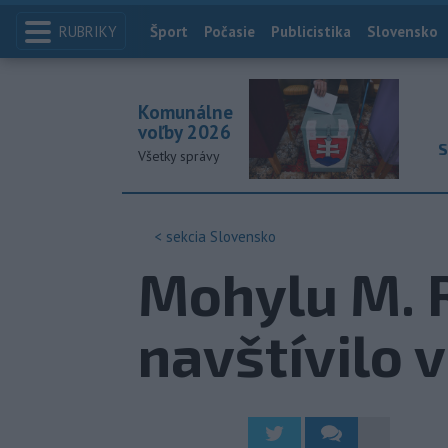
RUBRIKY
Index
Šport
Počasie
Publicistika
Slovensko
Komunálne
voľby 2026
S
Všetky správy
< sekcia
Slovensko
Mohylu M. R
navštívilo 