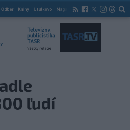
 Odber
Knihy
Útulkovo
Magazín
News Now
Archív
TASR
Televízna
publicistika
TASR
ky
Všetky relácie
radle
800 ľudí