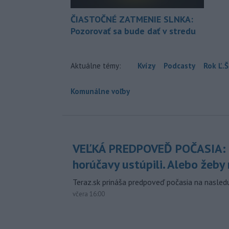
ČIASTOČNÉ ZATMENIE SLNKA:
Pozorovať sa bude dať v stredu
Aktuálne témy:
Kvízy
Podcasty
Rok Ľ.Š
Komunálne voľby
VEĽKÁ PREDPOVEĎ POČASIA:
horúčavy ustúpili. Alebo žeby 
Teraz.sk prináša predpoveď počasia na nasledu
včera 16:00