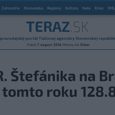
Zahraničie
Ekonomika
Regióny
Kultúra
Veda
Krimi
XML
TERAZ
.SK
pravodajský portál Tlačovej agentúry Slovenskej republi
Piatok
7. august 2026
Meniny má
Oskar
. Štefánika na B
v tomto roku 128.