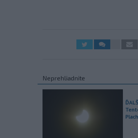
Neprehliadnite
ĎALŠ
Tent
Plach