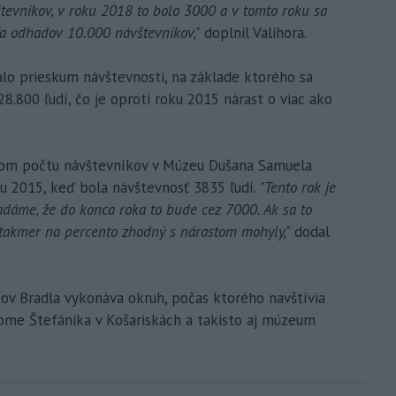
števníkov, v roku 2018 to bolo 3000 a v tomto roku sa
ľa odhadov 10.000 návštevníkov,"
doplnil Valihora.
o prieskum návštevnosti, na základe ktorého sa
8.800 ľudí, čo je oproti roku 2015 nárast o viac ako
stom počtu návštevníkov v Múzeu Dušana Samuela
ku 2015, keď bola návštevnosť 3835 ľudí.
"Tento rok je
adáme, že do konca roka to bude cez 7000. Ak sa to
e takmer na percento zhodný s nárastom mohyly,"
dodal
kov Bradla vykonáva okruh, počas ktorého navštívia
e Štefánika v Košariskách a takisto aj múzeum