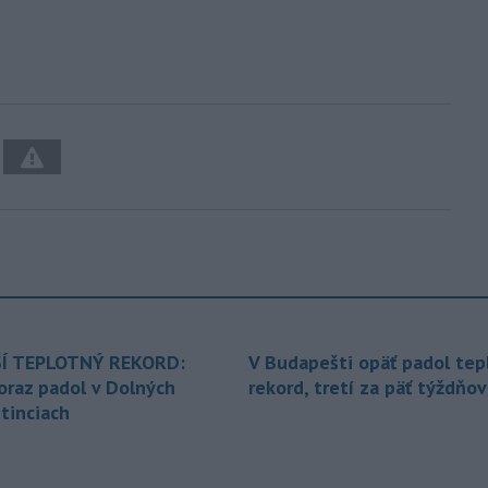
Í TEPLOTNÝ REKORD:
V Budapešti opäť padol tep
oraz padol v Dolných
rekord, tretí za päť týždňov
tinciach