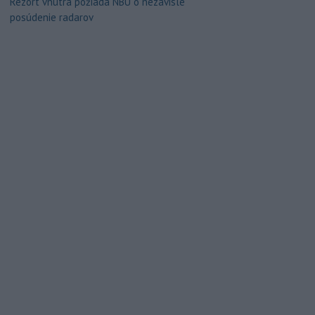
Rezort vnútra požiada NBÚ o nezávislé
posúdenie radarov