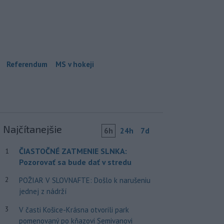
Referendum
MS v hokeji
Najčítanejšie
6h
24h
7d
ČIASTOČNÉ ZATMENIE SLNKA:
1
Pozorovať sa bude dať v stredu
2
POŽIAR V SLOVNAFTE: Došlo k narušeniu
jednej z nádrží
3
V časti Košice-Krásna otvorili park
pomenovaný po kňazovi Semivanovi