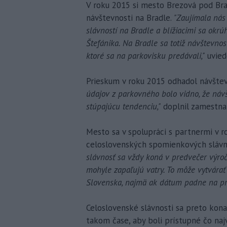
V roku 2015 si mesto Brezová pod Br
návštevnosti na Bradle.
"Zaujímala nás
slávností na Bradle a blížiacimi sa okrú
Štefánika. Na Bradle sa totiž návštevnos
ktoré sa na parkovisku predávali,"
uviedo
Prieskum v roku 2015 odhadol návštev
údajov z parkovného bolo vidno, že ná
stúpajúcu tendenciu,"
doplnil zamestna
Mesto sa v spolupráci s partnermi v r
celoslovenských spomienkových slávn
slávnosť sa vždy koná v predvečer výroč
mohyle zapaľujú vatry. To môže vytvárať 
Slovenska, najmä ak dátum padne na pr
Celoslovenské slávnosti sa preto konaj
takom čase, aby boli prístupné čo naj