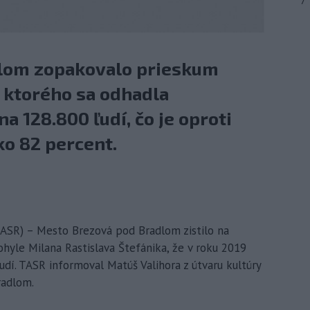
7
lom zopakovalo prieskum
 ktorého sa odhadla
a 128.800 ľudí, čo je oproti
ko 82 percent.
ASR) – Mesto Brezová pod Bradlom zistilo na
hyle Milana Rastislava Štefánika, že v roku 2019
dí. TASR informoval Matúš Valihora z útvaru kultúry
radlom.