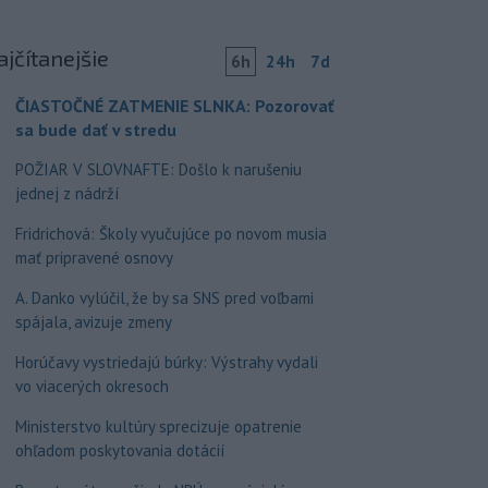
ajčítanejšie
6h
24h
7d
ČIASTOČNÉ ZATMENIE SLNKA: Pozorovať
sa bude dať v stredu
POŽIAR V SLOVNAFTE: Došlo k narušeniu
jednej z nádrží
Fridrichová: Školy vyučujúce po novom musia
mať pripravené osnovy
A. Danko vylúčil, že by sa SNS pred voľbami
spájala, avizuje zmeny
Horúčavy vystriedajú búrky: Výstrahy vydali
vo viacerých okresoch
Ministerstvo kultúry sprecizuje opatrenie
ohľadom poskytovania dotácií