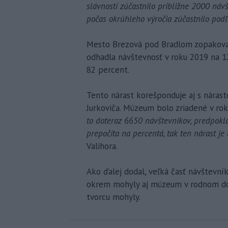
slávností zúčastnilo približne 2000 náv
počas okrúhleho výročia zúčastnilo pod
Mesto Brezová pod Bradlom zopakoval
odhadla návštevnosť v roku 2019 na 12
82 percent.
Tento nárast korešponduje aj s nára
Jurkoviča. Múzeum bolo zriadené v ro
to doteraz 6650 návštevníkov, predpokl
prepočíta na percentá, tak ten nárast j
Valihora.
Ako ďalej dodal, veľká časť návštevní
okrem mohyly aj múzeum v rodnom dom
tvorcu mohyly.