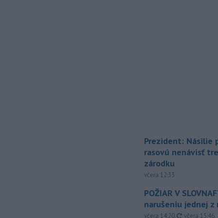
Prezident: Násilie
rasovú nenávisť tr
zárodku
včera 12:33
POŽIAR V SLOVNAFT
narušeniu jednej z 
aktualizovan
včera 14:20
,
včera 15:46