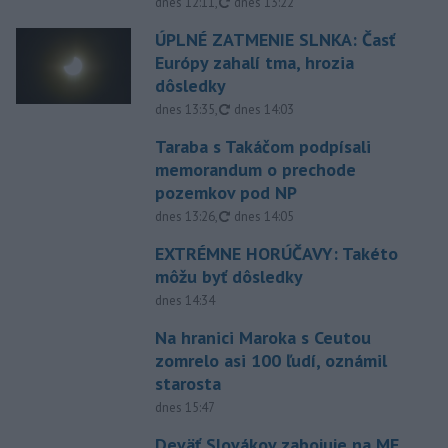
aktualizované
dnes 12:11
,
dnes 13:22
ÚPLNÉ ZATMENIE SLNKA: Časť
Európy zahalí tma, hrozia
dôsledky
aktualizované
dnes 13:35
,
dnes 14:03
Taraba s Takáčom podpísali
memorandum o prechode
pozemkov pod NP
aktualizované
dnes 13:26
,
dnes 14:05
EXTRÉMNE HORÚČAVY: Takéto
môžu byť dôsledky
dnes 14:34
Na hranici Maroka s Ceutou
zomrelo asi 100 ľudí, oznámil
starosta
dnes 15:47
Deväť Slovákov zabojuje na ME