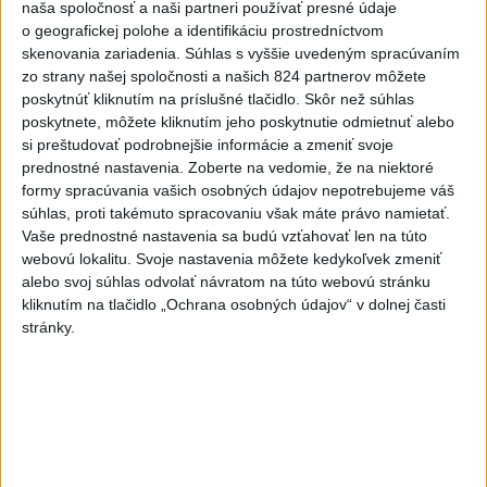
naša spoločnosť a naši partneri používať presné údaje
Afganec, ktorý v Mníchove vrazil autom
o geografickej polohe a identifikáciu prostredníctvom
1
skenovania zariadenia. Súhlas s vyššie uvedeným spracúvaním
do davu, dostal TREST
zo strany našej spoločnosti a našich 824 partnerov môžete
poskytnúť kliknutím na príslušné tlačidlo. Skôr než súhlas
2
ÚPLNÉ ZATMENIE SLNKA: Časť Európy zahalí tma,
poskytnete, môžete kliknutím jeho poskytnutie odmietnuť alebo
hrozia dôsledky
si preštudovať podrobnejšie informácie a zmeniť svoje
prednostné nastavenia.
Zoberte na vedomie, že na niektoré
3
Orbánová telefonovala s Blanárom a Tarabom o pomoci
formy spracúvania vašich osobných údajov nepotrebujeme váš
na Dunaji
súhlas, proti takémuto spracovaniu však máte právo namietať.
Vaše prednostné nastavenia sa budú vzťahovať len na túto
4
V Košiciach Nad jazerom začína výstavba
webovú lokalitu. Svoje nastavenia môžete kedykoľvek zmeniť
chodníka,otvorili aj pumptrack
alebo svoj súhlas odvolať návratom na túto webovú stránku
kliknutím na tlačidlo „Ochrana osobných údajov“ v dolnej časti
5
Mesto Martin vypovedalo zmluvy na tri rozpracované
stránky.
investičné akcie
6
ZRÁŽKA VLAKU S AUTOM V LOZORNE: Rušňovodič jej
už nedokázal zabrániť
7
Predstavitelia Mladého Hlasu podali trestné oznámenie
na I. Korčoka