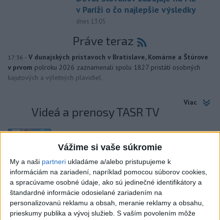
v Paríži o čo najlepšie výsledky
dnes 13:05
Práve teraz
-
V dunajských prístavoch v Bratislave, Komárne a Štúrove
17:36
v prvom
polroku 2026 zaznamenali spolu 1827 pristátí osobných
kajutových a výletných plavidiel.
Viac
Videá a prenosy TASR TV
Deväť Slovákov zabojuje na ME v Paríži
o čo najlepšie výsledky
Vážime si vaše súkromie
My a naši
partneri
ukladáme a/alebo pristupujeme k
informáciám na zariadení, napríklad pomocou súborov cookies,
Viac
a spracúvame osobné údaje, ako sú jedinečné identifikátory a
Najčítanejšie
štandardné informácie odosielané zariadením na
personalizovanú reklamu a obsah, meranie reklamy a obsahu,
6h
24h
7d
prieskumy publika a vývoj služieb.
S vaším povolením môže