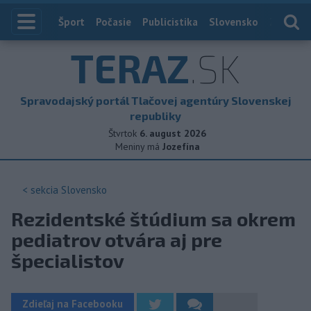
Index
Šport
Počasie
Publicistika
Slovensko
Zahranič
TERAZ
.SK
Spravodajský portál Tlačovej agentúry Slovenskej
republiky
Štvrtok
6. august 2026
Meniny má
Jozefína
< sekcia
Slovensko
Rezidentské štúdium sa okrem
pediatrov otvára aj pre
špecialistov
Zdieľaj na Facebooku