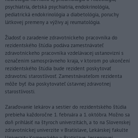
psychiatria, detská psychiatria, endokrinológia,
pediatrická endokrinológia a diabetológia, poruchy
látkovej premeny a výživy aj reumatológia.
Žiadosť o zaradenie zdravotníckeho pracovníka do
rezidentského štúdia podáva zamestnávateľ
zdravotníckeho pracovníka vzdelávacej ustanovizni s
označením samosprávneho kraja, v ktorom po ukončení
rezidentského štúdia bude rezident poskytovať
zdravotnú starostlivosť. Zamestnávateľom rezidenta
môže byť iba poskytovateľ ústavnej zdravotnej
starostlivosti.
Zaraďovanie lekárov a sestier do rezidentského štúdia
prebieha každoročne 1. februára a 1. októbra. Možno sa
doň prihlásiť na štyroch univerzitách, a to na Slovenskej
zdravotníckej univerzite v Bratislave, Lekárskej fakulte
Univerzity Komenského v Bratislave, Jesseniovej