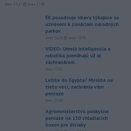
aktualizované
dnes 15:27
,
dnes 17:08
EK posudzuje obavy týkajúce sa
uznesení k zonáciám národných
parkov
aktualizované
dnes 16:35
,
dnes 16:38
VIDEO: Umelá inteligencia a
robotika pomáhajú už aj
záchranárom
dnes 12:31
Letíte do Egypta? Myslite na
tieto veci, zachránia vám
peniaze
dnes 15:00
Agroministerstvo poskytne
peniaze na 150 chladiacich
boxov pre diviaky