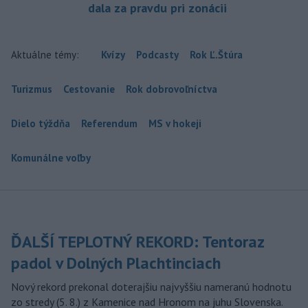
dala za pravdu pri zonácii
Aktuálne témy:
Kvízy
Podcasty
Rok Ľ.Štúra
Turizmus
Cestovanie
Rok dobrovoľníctva
Dielo týždňa
Referendum
MS v hokeji
Komunálne voľby
ĎALŠÍ TEPLOTNÝ REKORD: Tentoraz
padol v Dolných Plachtinciach
Nový rekord prekonal doterajšiu najvyššiu nameranú hodnotu
zo stredy (5. 8.) z Kamenice nad Hronom na juhu Slovenska.