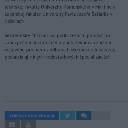
lekárskej fakulty Univerzity Komenského v Martine a
Lekárskej fakulte Univerzity Pavla Jozefa Šafárika v
Košiciach.
Rezidentské štúdium má podľa rezortu pomôcť pri
zabezpečení dostatočného počtu lekárov a znížení
vekového priemeru v odboroch všeobecné lekárstvo,
pediatria aj v iných nedostatkových špecializáciách.
Zdieľaj na Facebooku