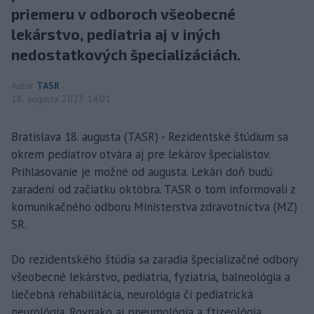
priemeru v odboroch všeobecné
lekárstvo, pediatria aj v iných
nedostatkových špecializáciách.
Autor
TASR
18. augusta 2023 14:01
Bratislava 18. augusta (TASR) - Rezidentské štúdium sa
okrem pediatrov otvára aj pre lekárov špecialistov.
Prihlasovanie je možné od augusta. Lekári doň budú
zaradení od začiatku októbra. TASR o tom informovali z
komunikačného odboru Ministerstva zdravotníctva (MZ)
SR.
Do rezidentského štúdia sa zaradia špecializačné odbory
všeobecné lekárstvo, pediatria, fyziatria, balneológia a
liečebná rehabilitácia, neurológia či pediatrická
neurológia. Rovnako aj pneumológia a ftizeológia,