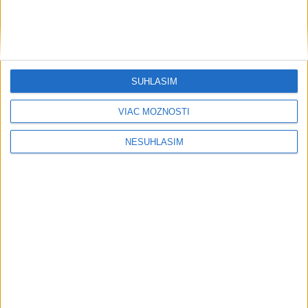
....
SÚHLASÍM
VIAC MOŽNOSTÍ
NESÚHLASÍM
....