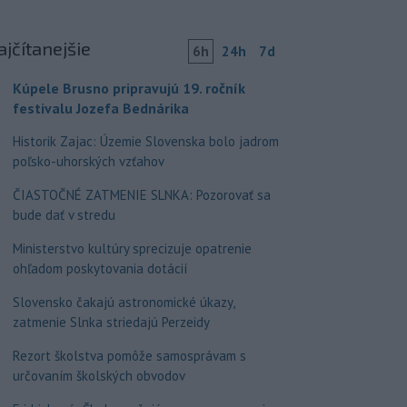
ajčítanejšie
6h
24h
7d
Kúpele Brusno pripravujú 19. ročník
festivalu Jozefa Bednárika
Historik Zajac: Územie Slovenska bolo jadrom
poľsko-uhorských vzťahov
ČIASTOČNÉ ZATMENIE SLNKA: Pozorovať sa
bude dať v stredu
Ministerstvo kultúry sprecizuje opatrenie
ohľadom poskytovania dotácií
Slovensko čakajú astronomické úkazy,
zatmenie Slnka striedajú Perzeidy
Rezort školstva pomôže samosprávam s
určovaním školských obvodov