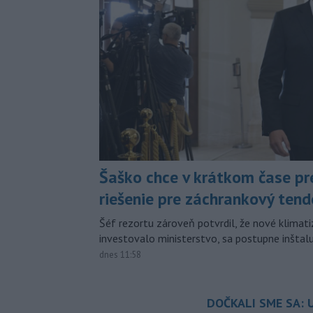
Šaško chce v krátkom čase pr
riešenie pre záchrankový tend
Šéf rezortu zároveň potvrdil, že nové klimati
investovalo ministerstvo, sa postupne inštal
dnes 11:58
DOČKALI SME SA: U