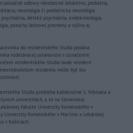
ecializačné odbory všeobecné lekárstvo, pediatria,
ilitácia, neurológia či pediatrická neurológia.
psychiatria, detská psychiatria, endokrinológia,
ógia, poruchy látkovej premeny a výživy aj
racovníka do rezidentského štúdia podáva
níka vzdelávacej ustanovizni s označením
nčení rezidentského štúdia bude rezident
Zamestnávateľom rezidenta môže byť iba
stlivosti.
dentského štúdia prebieha každoročne 1. februára a
štyroch univerzitách, a to na Slovenskej
, Lekárskej fakulte Univerzity Komenského v
ulty Univerzity Komenského v Martine a Lekárskej
a v Košiciach.