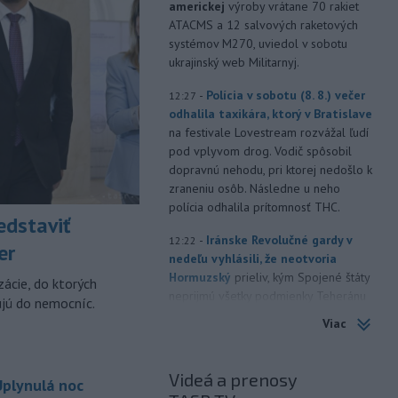
americkej
výroby vrátane 70 rakiet
ATACMS a 12 salvových raketových
systémov M270, uviedol v sobotu
ukrajinský web Militarnyj.
-
Polícia v sobotu (8. 8.) večer
12:27
odhalila taxikára, ktorý v Bratislave
na festivale Lovestream rozvážal ľudí
pod vplyvom drog. Vodič spôsobil
dopravnú nehodu, pri ktorej nedošlo k
zraneniu osôb. Následne u neho
polícia odhalila prítomnosť THC.
edstaviť
-
Iránske Revolučné gardy v
12:22
er
nedeľu vyhlásili, že neotvoria
Hormuzský
prieliv, kým Spojené štáty
zácie, do ktorých
neprijmú všetky podmienky Teheránu
ujú do nemocníc.
vrátane kompenzácie za vojnové
Viac
škody. TASR o tom informuje podľa
správy agentúry AFP.
Videá a prenosy
plynulá noc
-
Minister zdravotníctva
11:56