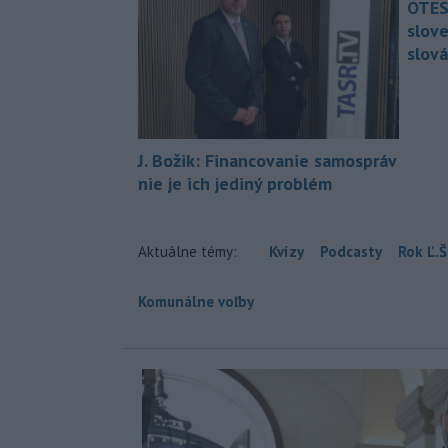
OTES
slov
slová
J. Božik: Financovanie samospráv
nie je ich jediný problém
Aktuálne témy:
Kvízy
Podcasty
Rok Ľ.Š
Komunálne voľby