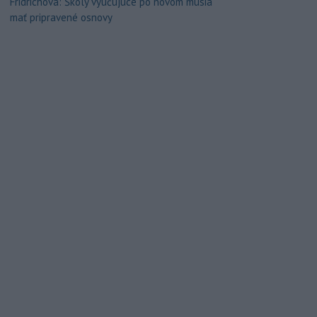
Fridrichová: Školy vyučujúce po novom musia
mať pripravené osnovy