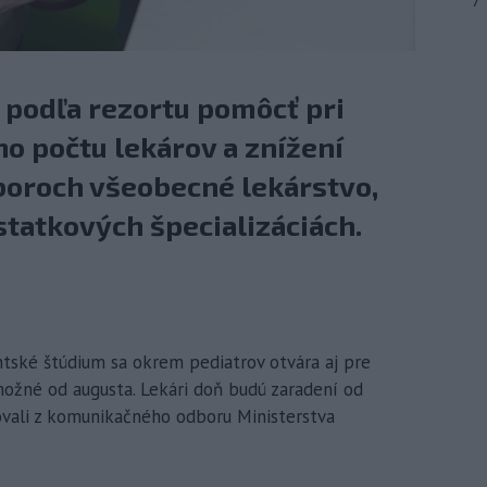
7
podľa rezortu pomôcť pri
o počtu lekárov a znížení
oroch všeobecné lekárstvo,
statkových špecializáciách.
entské štúdium sa okrem pediatrov otvára aj pre
 možné od augusta. Lekári doň budú zaradení od
vali z komunikačného odboru Ministerstva