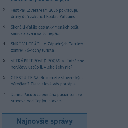
2
Festival Lovestream 2026 pokračuje,
druhý deň zakončil Robbie Williams
3
Skončili ďalšie desiatky menších pôšt,
samosprávam sa to nepáči
4
SMRŤ V HORÁCH: V Západných Tatrách
zomrel 76-ročný turista
5
VEĽKÁ PREDPOVEĎ POČASIA: Extrémne
horúčavy ustúpili. Alebo žeby nie?
6
OTESTUJTE SA: Rozumiete slovenským
nárečiam? Tieto slová vás potrápia
7
Darina Pačutová pomáha pacientom vo
Vranove nad Topľou slovom
Najnovšie správy