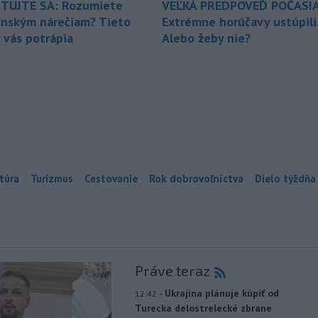
TUJTE SA: Rozumiete
VEĽKÁ PREDPOVEĎ POČASIA
enským nárečiam? Tieto
Extrémne horúčavy ustúpili
 vás potrápia
Alebo žeby nie?
túra
Turizmus
Cestovanie
Rok dobrovoľníctva
Dielo týždňa
Práve teraz
-
Ukrajina plánuje kúpiť od
12:42
Turecka delostrelecké zbrane