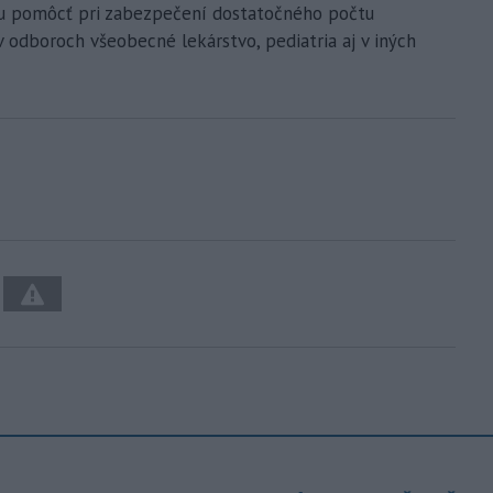
u pomôcť pri zabezpečení dostatočného počtu
 odboroch všeobecné lekárstvo, pediatria aj v iných