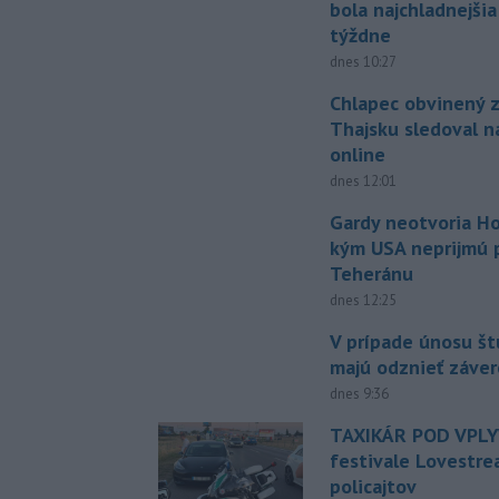
bola najchladnejši
týždne
dnes 10:27
Chlapec obvinený z
Thajsku sledoval n
online
dnes 12:01
Gardy neotvoria Ho
kým USA neprijmú
Teheránu
dnes 12:25
V prípade únosu š
majú odznieť záver
dnes 9:36
TAXIKÁR POD VPL
festivale Lovestre
policajtov