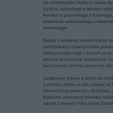
Do rezidentského štúdia sa zaradia šp
fyziatria, balneológia a liečebná rehab
Rovnako aj pneumológia a ftizeológia, 
pediatrická endokrinológia a diabetol
reumatológia.
Žiadosť o zaradenie zdravotníckeho p
zamestnávateľ zdravotníckeho pracov
samosprávneho kraja, v ktorom po uko
poskytovať zdravotnú starostlivosť. 
poskytovateľ ústavnej zdravotnej staro
Zaraďovanie lekárov a sestier do rezi
1. októbra. Možno sa doň prihlásiť na 
zdravotníckej univerzite v Bratislave
Bratislave, Jesseniovej lekárskej fak
fakulte Univerzity Pavla Jozefa Šafárik