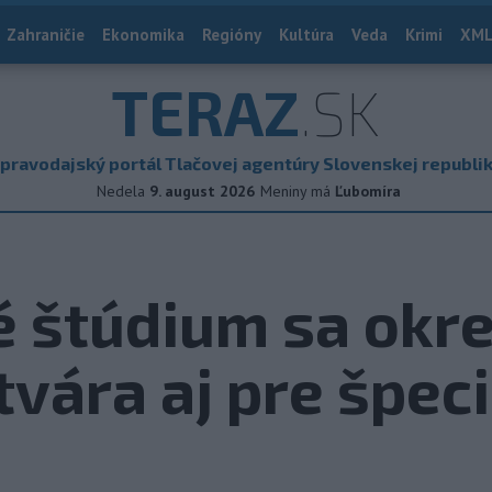
Zahraničie
Ekonomika
Regióny
Kultúra
Veda
Krimi
XML
TERAZ
.SK
pravodajský portál Tlačovej agentúry Slovenskej republi
Nedela
9. august 2026
Meniny má
Ľubomíra
é štúdium sa okr
tvára aj pre špeci