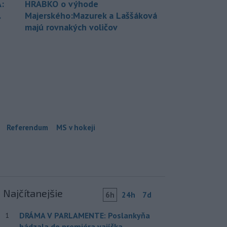
:
HRABKO o výhode
.
Majerského:Mazurek a Laššáková
majú rovnakých voličov
Referendum
MS v hokeji
Najčítanejšie
6h
24h
7d
DRÁMA V PARLAMENTE: Poslankyňa
1
hádzala do premiéra vajíčka