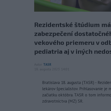
Rezidentské štúdium má 
zabezpečení dostatočnéh
vekového priemeru v odb
pediatria aj v iných nedo
Autor
TASR
18. augusta 2023 14:01
Bratislava 18. augusta (TASR) - Rezid
lekárov špecialistov. Prihlasovanie je
začiatku októbra. TASR o tom informo
zdravotníctva (MZ) SR.