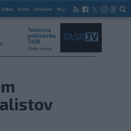
 Odber
Knihy
Útulkovo
Magazín
News Now
Archív
TASR
Televízna
publicistika
TASR
ky
Všetky relácie
em
alistov