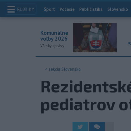
RUBRIKY
Index
Šport
Počasie
Publicistika
Slovensko
Komunálne
voľby 2026
S
Všetky správy
< sekcia
Slovensko
Rezidentsk
pediatrov o