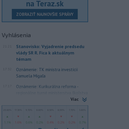
na Teraz.sk
ZOBRAZIŤ NAJNOVŠIE SPRÁVY
Vyhlásenia
Stanovisko: Vyjadrenie predsedu
21:21
vlády SR R. Fica k aktuálnym
témam
17:32
Oznámenie: TK ministra investícií
Samuela Migaľa
17:17
Oznámenie: Kurikurálna reforma -
regionálne turné ministerstva školstva
Viac