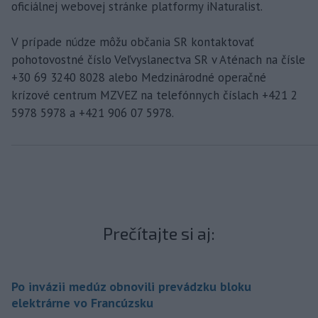
oficiálnej webovej stránke platformy iNaturalist.
V prípade núdze môžu občania SR kontaktovať
pohotovostné číslo Veľvyslanectva SR v Aténach na čísle
+30 69 3240 8028 alebo Medzinárodné operačné
krízové centrum MZVEZ na telefónnych číslach +421 2
5978 5978 a +421 906 07 5978.
Prečítajte si aj:
Po invázii medúz obnovili prevádzku bloku
elektrárne vo Francúzsku