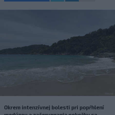
Okrem intenzívnej bolesti pri popŕhlení
medúzou a začervenania pokožky sa