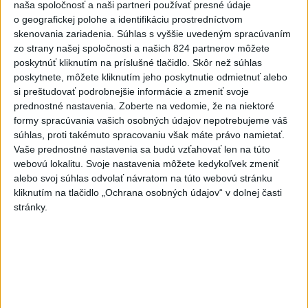
naša spoločnosť a naši partneri používať presné údaje
navrhol zrušenie uznesení k
o geografickej polohe a identifikáciu prostredníctvom
zonáciám
skenovania zariadenia. Súhlas s vyššie uvedeným spracúvaním
dnes 11:16
zo strany našej spoločnosti a našich 824 partnerov môžete
poskytnúť kliknutím na príslušné tlačidlo. Skôr než súhlas
Agroministerstvo poskytne
poskytnete, môžete kliknutím jeho poskytnutie odmietnuť alebo
peniaze na 150 chladiacich
si preštudovať podrobnejšie informácie a zmeniť svoje
boxov pre diviaky
prednostné nastavenia.
Zoberte na vedomie, že na niektoré
aktualizované
dnes 12:11
,
dnes 13:22
formy spracúvania vašich osobných údajov nepotrebujeme váš
súhlas, proti takémuto spracovaniu však máte právo namietať.
ÚPLNÉ ZATMENIE SLNKA: Časť
Vaše prednostné nastavenia sa budú vzťahovať len na túto
Európy zahalí tma, hrozia
webovú lokalitu. Svoje nastavenia môžete kedykoľvek zmeniť
dôsledky
alebo svoj súhlas odvolať návratom na túto webovú stránku
aktualizované
dnes 13:35
,
dnes 14:03
kliknutím na tlačidlo „Ochrana osobných údajov“ v dolnej časti
stránky.
Taraba s Takáčom podpísali
memorandum o prechode
pozemkov pod NP
aktualizované
dnes 13:26
,
dnes 14:05
Maďarský parlament bude voliť
prezidenta republiky budúci