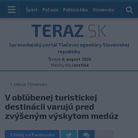
Index
Šport
Počasie
Publicistika
Slovensko
Zahranič
TERAZ
.SK
Spravodajský portál Tlačovej agentúry Slovenskej
republiky
Štvrtok
6. august 2026
Meniny má
Jozefína
< sekcia
Slovensko
V obľúbenej turistickej
destinácii varujú pred
zvýšeným výskytom medúz
Zdieľaj na Facebooku