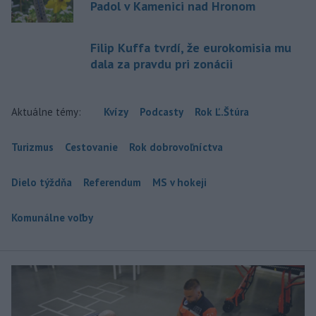
Padol v Kamenici nad Hronom
Filip Kuffa tvrdí, že eurokomisia mu
dala za pravdu pri zonácii
Aktuálne témy:
Kvízy
Podcasty
Rok Ľ.Štúra
Turizmus
Cestovanie
Rok dobrovoľníctva
Dielo týždňa
Referendum
MS v hokeji
Komunálne voľby