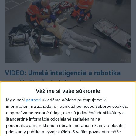
VIDEO: Umelá inteligencia a robotika
pomáhajú už aj záchranárom
Vážime si vaše súkromie
Robotika zahŕňa prístroj na mechanické kompresie hrudníka,
hydraulické nosidlá, ktoré pomáhajú záchranárom
My a naši
partneri
ukladáme a/alebo pristupujeme k
odtransportovať pacienta a premiestniť ho na miesto, kam
informáciám na zariadení, napríklad pomocou súborov cookies,
potrebujú, a ďalšie pomôcky.
a spracúvame osobné údaje, ako sú jedinečné identifikátory a
štandardné informácie odosielané zariadením na
dnes 12:31
personalizovanú reklamu a obsah, meranie reklamy a obsahu,
prieskumy publika a vývoj služieb.
S vaším povolením môže
SNS vyzýva T. Tarabu, aby