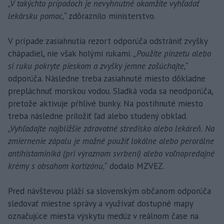
„V takýchto prípadoch je nevyhnutné okamžite vyhľadať
lekársku pomoc,“
zdôraznilo ministerstvo.
V prípade zasiahnutia rezort odporúča odstrániť zvyšky
chápadiel, nie však holými rukami.
„Použite pinzetu alebo
si ruku pokryte pieskom a zvyšky jemne zošúchajte,“
odporúča. Následne treba zasiahnuté miesto dôkladne
prepláchnuť morskou vodou. Sladká voda sa neodporúča,
pretože aktivuje pŕhlivé bunky. Na postihnuté miesto
treba následne priložiť ľad alebo studený obklad.
„Vyhľadajte najbližšie zdravotné stredisko alebo lekáreň. Na
zmiernenie zápalu je možné použiť lokálne alebo perorálne
antihistaminiká (pri výraznom svrbení) alebo voľnopredajné
krémy s obsahom kortizónu,“
dodalo MZVEZ.
Pred návštevou pláží sa slovenským občanom odporúča
sledovať miestne správy a využívať dostupné mapy
označujúce miesta výskytu medúz v reálnom čase na