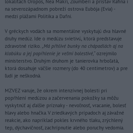
lokalitách Oropos, Nea Makri, Zoumberi a prístav Rafina i
na severozápadnom pobreží ostrova Eubója (Evia) -
medzi plážami Politika a Dafni.
V gréckych vodách sa momentálne vyskytujú dva hlavné
druhy medúz. Ide o medúzu svietivú, ktorá predstavuje
zdravotné riziko.
„Má pŕhlivé bunky na chápadlách aj na
klobúku a jej popŕhlenie je veľmi bolestivé,“
ozrejmilo
ministerstvo. Druhým druhom je tanierovka hrboľatá,
ktorá dosahuje väčšie rozmery (do 40 centimetrov) a pre
ľudí je neškodná.
MZVEZ varuje, že okrem intenzívnej bolesti pri
popŕhlení medúzou a začervenania pokožky sa môžu
vyskytnúť aj ďalšie príznaky - nevoľnosť, vracanie, bolesť
hlavy alebo hnačka. V zriedkavých prípadoch aj závažné
reakcie, ako napríklad pokles krvného tlaku, zrýchlený
tep, dýchavičnosť, zachrípnutie alebo poruchy vedomia.