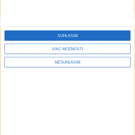
Detskú univerzitu TUKE absolvovalo takmer 300 žiakov
základných škôl
Komárno vyzýva na šetrenie pitnou vodou
SÚHLASÍM
Slovenské národné múzeum pripravuje pokračovanie obnovy
VIAC MOŽNOSTÍ
Krásnej Hôrky
NESÚHLASÍM
Neprehliadnite
Pri horúčavách myslite aj na zvieratá.
Viete, kedy potrebujú pomoc?
ŠTIBRAVÁ: Štvrté miesto v silnej