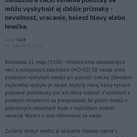
môžu vyskytnúť aj ďalšie príznaky -
nevoľnosť, vracanie, bolesť hlavy alebo
hnačka.
Autor
TASR
11. mája 2026 11:20
Bratislava 11. mája (TASR) - Ministerstvo zahraničných
vecí a európskych záležitostí (MZVEZ) SR varuje pred
zvýšeným výskytom medúz pri pobreží Grécka. Dôvodom
zvýšeného výskytu je nárast teploty mora, ktorý vytvoril
priaznivé podmienky pre ich skorý rozkvet. V súvislosti s
prudkým oteplením sa predpokladá, že počet medúz v
pobrežných oblastiach bude v najbližšom období
narastať. Rezort o tom informoval na webe.
Zvýšený výskyt medúz je aktuálne hlásený najmä v