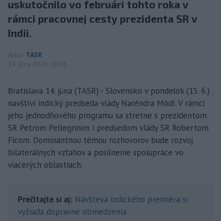
uskutočnilo vo februári tohto roka v
rámci pracovnej cesty prezidenta SR v
Indii.
Autor
TASR
14. júna 2026 10:26
Bratislava 14. júna (TASR) - Slovensko v pondelok (15. 6.)
navštívi indický predseda vlády Naréndra Módí. V rámci
jeho jednodňového programu sa stretne s prezidentom
SR Petrom Pellegrinim i predsedom vlády SR Robertom
Ficom. Dominantnou témou rozhovorov bude rozvoj
bilaterálnych vzťahov a posilnenie spolupráce vo
viacerých oblastiach.
Prečítajte si aj:
Návšteva indického premiéra si
vyžiada dopravné obmedzenia