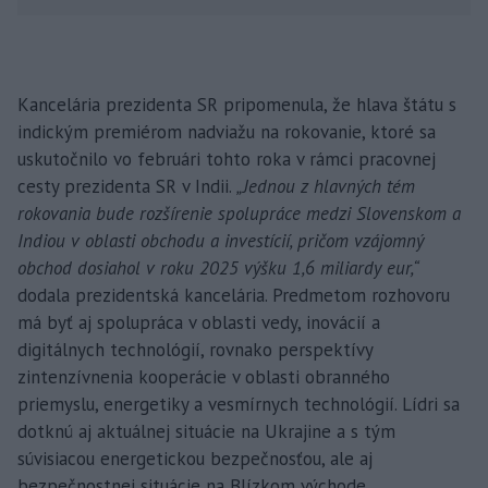
Kancelária prezidenta SR pripomenula, že hlava štátu s
indickým premiérom nadviažu na rokovanie, ktoré sa
uskutočnilo vo februári tohto roka v rámci pracovnej
cesty prezidenta SR v Indii.
„Jednou z hlavných tém
rokovania bude rozšírenie spolupráce medzi Slovenskom a
Indiou v oblasti obchodu a investícií, pričom vzájomný
obchod dosiahol v roku 2025 výšku 1,6 miliardy eur,“
dodala prezidentská kancelária. Predmetom rozhovoru
má byť aj spolupráca v oblasti vedy, inovácií a
digitálnych technológií, rovnako perspektívy
zintenzívnenia kooperácie v oblasti obranného
priemyslu, energetiky a vesmírnych technológií. Lídri sa
dotknú aj aktuálnej situácie na Ukrajine a s tým
súvisiacou energetickou bezpečnosťou, ale aj
bezpečnostnej situácie na Blízkom východe.