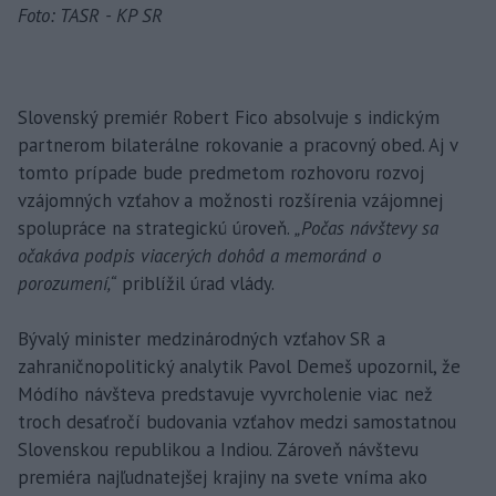
Foto: TASR - KP SR
Slovenský premiér Robert Fico absolvuje s indickým
partnerom bilaterálne rokovanie a pracovný obed. Aj v
tomto prípade bude predmetom rozhovoru rozvoj
vzájomných vzťahov a možnosti rozšírenia vzájomnej
spolupráce na strategickú úroveň.
„Počas návštevy sa
očakáva podpis viacerých dohôd a memoránd o
porozumení,“
priblížil úrad vlády.
Bývalý minister medzinárodných vzťahov SR a
zahraničnopolitický analytik Pavol Demeš upozornil, že
Módího návšteva predstavuje vyvrcholenie viac než
troch desaťročí budovania vzťahov medzi samostatnou
Slovenskou republikou a Indiou. Zároveň návštevu
premiéra najľudnatejšej krajiny na svete vníma ako