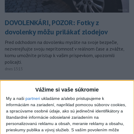
DOVOLENKÁRI, POZOR: Fotky z
dovolenky môžu prilákať zlodejov
Pred odchodom na dovolenku myslite na svoje bezpečie,
nezverejňujte svoju neprítomnosť v reálnom čase a zvážte,
komu umožníte prístup k vašim príspevkom, upozornili
policajti.
dnes 15:15
V blízkosti Vojenského
technického a skúšobného
Vážime si vaše súkromie
ústavu Záhorie HORÍ
My a naši
partneri
ukladáme a/alebo pristupujeme k
dnes 16:51
informáciám na zariadení, napríklad pomocou súborov cookies,
a spracúvame osobné údaje, ako sú jedinečné identifikátory a
MIMORIADNA SITUÁCIA: V obci
štandardné informácie odosielané zariadením na
Braväcovo likvidujú zvyšky
personalizovanú reklamu a obsah, meranie reklamy a obsahu,
zhorených budov
prieskumy publika a vývoj služieb.
S vaším povolením môže