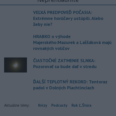
VEĽKÁ PREDPOVEĎ POČASIA:
Extrémne horúčavy ustúpili. Alebo
žeby nie?
HRABKO o výhode
Majerského:Mazurek a Laššáková majú
rovnakých voličov
ČIASTOČNÉ ZATMENIE SLNKA:
Pozorovať sa bude dať v stredu
ĎALŠÍ TEPLOTNÝ REKORD: Tentoraz
padol v Dolných Plachtinciach
Aktuálne témy:
Kvízy
Podcasty
Rok Ľ.Štúra