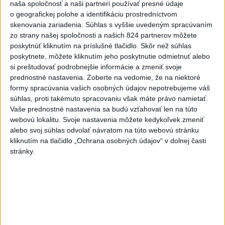
naša spoločnosť a naši partneri používať presné údaje
o geografickej polohe a identifikáciu prostredníctvom
skenovania zariadenia. Súhlas s vyššie uvedeným spracúvaním
zo strany našej spoločnosti a našich 824 partnerov môžete
poskytnúť kliknutím na príslušné tlačidlo. Skôr než súhlas
poskytnete, môžete kliknutím jeho poskytnutie odmietnuť alebo
OCHLADÍ SA: Teploty v SR klesnú,
si preštudovať podrobnejšie informácie a zmeniť svoje
výstrahy platia len pre južné okresy
prednostné nastavenia.
Zoberte na vedomie, že na niektoré
formy spracúvania vašich osobných údajov nepotrebujeme váš
Teploty okolo 33 stupňov Celzia sa v piatok môžu vyskytnúť v
súhlas, proti takémuto spracovaniu však máte právo namietať.
okresoch Komárno, Nové Zámky, Levice, Krupina, Veľký Krtíš a
Vaše prednostné nastavenia sa budú vzťahovať len na túto
Lučenec.
webovú lokalitu. Svoje nastavenia môžete kedykoľvek zmeniť
alebo svoj súhlas odvolať návratom na túto webovú stránku
dnes 8:08
kliknutím na tlačidlo „Ochrana osobných údajov“ v dolnej časti
stránky.
Po streľbe v škole neďaleko
Bangkoku hlásia štyroch
mŕtvych
aktualizované
dnes 6:34
,
dnes 8:13
Maroko je pripravené
spolupracovať na návrate