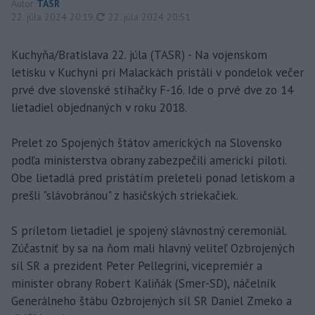
Autor
TASR
aktualizované
22. júla 2024 20:19
,
22. júla 2024 20:51
Kuchyňa/Bratislava 22. júla (TASR) - Na vojenskom
letisku v Kuchyni pri Malackách pristáli v pondelok večer
prvé dve slovenské stíhačky F-16. Ide o prvé dve zo 14
lietadiel objednaných v roku 2018.
Prelet zo Spojených štátov amerických na Slovensko
podľa ministerstva obrany zabezpečili americkí piloti.
Obe lietadlá pred pristátím preleteli ponad letiskom a
prešli "slávobránou" z hasičských striekačiek.
S príletom lietadiel je spojený slávnostný ceremoniál.
Zúčastniť by sa na ňom mali hlavný veliteľ Ozbrojených
síl SR a prezident Peter Pellegrini, vicepremiér a
minister obrany Robert Kaliňák (Smer-SD), náčelník
Generálneho štábu Ozbrojených síl SR Daniel Zmeko a