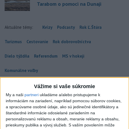
Tarabom o pomoci na Dunaji
Aktuálne témy:
Kvízy
Podcasty
Rok Ľ.Štúra
Turizmus
Cestovanie
Rok dobrovoľníctva
Dielo týždňa
Referendum
MS v hokeji
Komunálne voľby
Vážime si vaše súkromie
My a naši
partneri
ukladáme a/alebo pristupujeme k
informáciám na zariadení, napríklad pomocou súborov cookies,
a spracúvame osobné údaje, ako sú jedinečné identifikátory a
štandardné informácie odosielané zariadením na
personalizovanú reklamu a obsah, meranie reklamy a obsahu,
prieskumy publika a vývoj služieb.
S vaším povolením môže