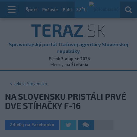
22
°C
Index
Šport
Počasie
Publicistika
Slovensko
Zahranič
TERAZ
.SK
Spravodajský portál Tlačovej agentúry Slovenskej
republiky
Piatok
7. august 2026
Meniny má
Štefánia
< sekcia
Slovensko
NA SLOVENSKU PRISTÁLI PRVÉ
DVE STÍHAČKY F-16
Zdieľaj na Facebooku