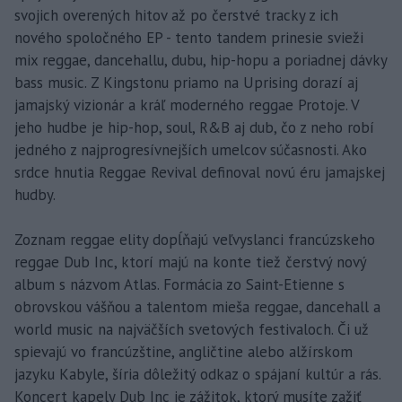
svojich overených hitov až po čerstvé tracky z ich
nového spoločného EP - tento tandem prinesie svieži
mix reggae, dancehallu, dubu, hip-hopu a poriadnej dávky
bass music. Z Kingstonu priamo na Uprising dorazí aj
jamajský vizionár a kráľ moderného reggae Protoje. V
jeho hudbe je hip-hop, soul, R&B aj dub, čo z neho robí
jedného z najprogresívnejších umelcov súčasnosti. Ako
srdce hnutia Reggae Revival definoval novú éru jamajskej
hudby.
Zoznam reggae elity dopĺňajú veľvyslanci francúzskeho
reggae Dub Inc, ktorí majú na konte tiež čerstvý nový
album s názvom Atlas. Formácia zo Saint-Etienne s
obrovskou vášňou a talentom mieša reggae, dancehall a
world music na najväčších svetových festivaloch. Či už
spievajú vo francúzštine, angličtine alebo alžírskom
jazyku Kabyle, šíria dôležitý odkaz o spájaní kultúr a rás.
Koncert kapely Dub Inc je zážitok, ktorý musíte zažiť