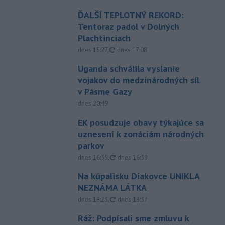
ĎALŠÍ TEPLOTNÝ REKORD:
Tentoraz padol v Dolných
Plachtinciach
aktualizované
dnes 15:27
,
dnes 17:08
Uganda schválila vyslanie
vojakov do medzinárodných síl
v Pásme Gazy
dnes 20:49
EK posudzuje obavy týkajúce sa
uznesení k zonáciám národných
parkov
aktualizované
dnes 16:35
,
dnes 16:38
Na kúpalisku Diakovce UNIKLA
NEZNÁMA LÁTKA
aktualizované
dnes 18:23
,
dnes 18:37
Ráž: Podpísali sme zmluvu k