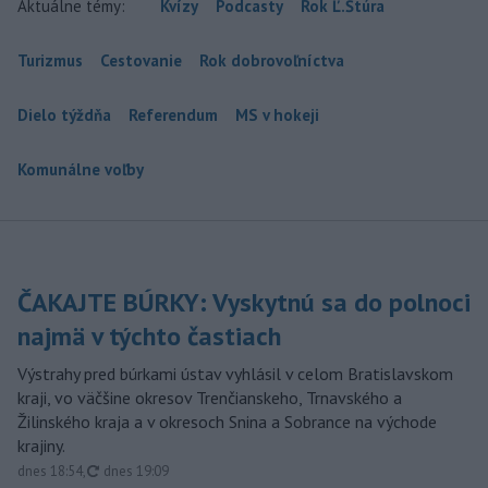
Aktuálne témy:
Kvízy
Podcasty
Rok Ľ.Štúra
Turizmus
Cestovanie
Rok dobrovoľníctva
Dielo týždňa
Referendum
MS v hokeji
Komunálne voľby
ČAKAJTE BÚRKY: Vyskytnú sa do polnoci
najmä v týchto častiach
Výstrahy pred búrkami ústav vyhlásil v celom Bratislavskom
kraji, vo väčšine okresov Trenčianskeho, Trnavského a
Žilinského kraja a v okresoch Snina a Sobrance na východe
krajiny.
aktualizované
dnes 18:54
,
dnes 19:09