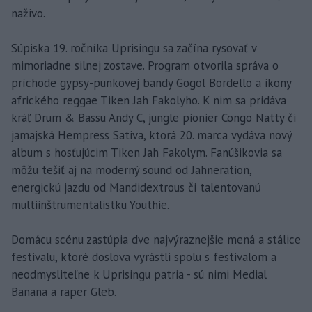
naživo.
Súpiska 19. ročníka Uprisingu sa začína rysovať v
mimoriadne silnej zostave. Program otvorila správa o
príchode gypsy-punkovej bandy Gogol Bordello a ikony
afrického reggae Tiken Jah Fakolyho. K nim sa pridáva
kráľ Drum & Bassu Andy C, jungle pionier Congo Natty či
jamajská Hempress Sativa, ktorá 20. marca vydáva nový
album s hosťujúcim Tiken Jah Fakolym. Fanúšikovia sa
môžu tešiť aj na moderný sound od Jahneration,
energickú jazdu od Mandidextrous či talentovanú
multiinštrumentalistku Youthie.
Domácu scénu zastúpia dve najvýraznejšie mená a stálice
festivalu, ktoré doslova vyrástli spolu s festivalom a
neodmysliteľne k Uprisingu patria - sú nimi Medial
Banana a raper Gleb.