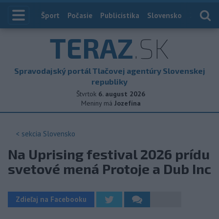
Index
Šport
Počasie
Publicistika
Slovensko
Zahranič
TERAZ
.SK
Spravodajský portál Tlačovej agentúry Slovenskej
republiky
Štvrtok
6. august 2026
Meniny má
Jozefína
< sekcia
Slovensko
Na Uprising festival 2026 prídu
svetové mená Protoje a Dub Inc
Zdieľaj na Facebooku