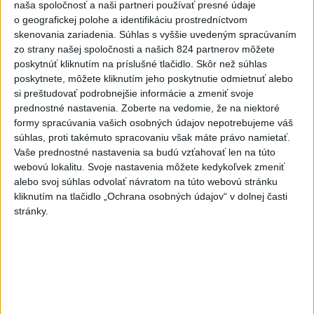
naša spoločnosť a naši partneri používať presné údaje
aktualizované
dnes 16:28
,
dnes 19:55
o geografickej polohe a identifikáciu prostredníctvom
skenovania zariadenia. Súhlas s vyššie uvedeným spracúvaním
Práve teraz
zo strany našej spoločnosti a našich 824 partnerov môžete
poskytnúť kliknutím na príslušné tlačidlo. Skôr než súhlas
-
Ugandský parlament vo štvrtok schválil vyslanie
20:49
poskytnete, môžete kliknutím jeho poskytnutie odmietnuť alebo
ugandských vojakov
do palestínskeho Pásma Gazy, kde by mali
si preštudovať podrobnejšie informácie a zmeniť svoje
pôsobiť v rámci medzinárodných stabilizačných síl, ktoré navrhol
prednostné nastavenia.
Zoberte na vedomie, že na niektoré
americký prezident Donald Trump.
formy spracúvania vašich osobných údajov nepotrebujeme váš
súhlas, proti takémuto spracovaniu však máte právo namietať.
Viac
Vaše prednostné nastavenia sa budú vzťahovať len na túto
Videá a prenosy TASR TV
webovú lokalitu. Svoje nastavenia môžete kedykoľvek zmeniť
alebo svoj súhlas odvolať návratom na túto webovú stránku
Deväť Slovákov zabojuje na ME v Paríži
kliknutím na tlačidlo „Ochrana osobných údajov“ v dolnej časti
o čo najlepšie výsledky
stránky.
Viac
Najčítanejšie
6h
24h
7d