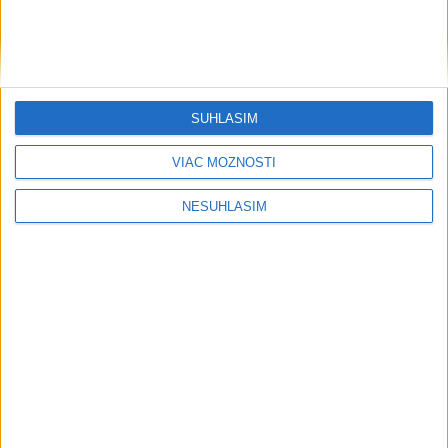
....
SÚHLASÍM
VIAC MOŽNOSTÍ
NESÚHLASÍM
....