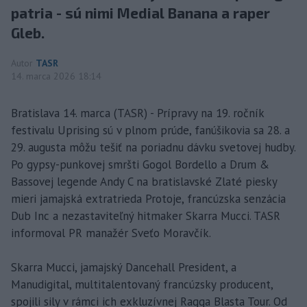
patria - sú nimi Medial Banana a raper
Gleb.
Autor
TASR
14. marca 2026 18:14
Bratislava 14. marca (TASR) - Prípravy na 19. ročník
festivalu Uprising sú v plnom prúde, fanúšikovia sa 28. a
29. augusta môžu tešiť na poriadnu dávku svetovej hudby.
Po gypsy-punkovej smršti Gogol Bordello a Drum &
Bassovej legende Andy C na bratislavské Zlaté piesky
mieri jamajská extratrieda Protoje, francúzska senzácia
Dub Inc a nezastaviteľný hitmaker Skarra Mucci. TASR
informoval PR manažér Sveťo Moravčík.
Skarra Mucci, jamajský Dancehall President, a
Manudigital, multitalentovaný francúzsky producent,
spojili sily v rámci ich exkluzívnej Ragga Blasta Tour. Od