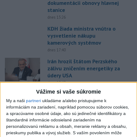
dokumentácii obnovy hlavnej
stanice
dnes 15:26
KDH žiada ministra vnútra o
vysvetlenie nákupu
kamerových systémov
dnes 17:40
Irán hrozil štátom Perzského
zálivu zničením energetiky za
údery USA
dnes 18:43
Vážime si vaše súkromie
V Budapešti opäť padol
teplotný rekord, tretí za päť
My a naši
partneri
ukladáme a/alebo pristupujeme k
informáciám na zariadení, napríklad pomocou súborov cookies,
týždňov
a spracúvame osobné údaje, ako sú jedinečné identifikátory a
dnes 19:15
štandardné informácie odosielané zariadením na
Slovenskí hádzanári zdolali
personalizovanú reklamu a obsah, meranie reklamy a obsahu,
prieskumy publika a vývoj služieb.
S vaším povolením môže
Taliansko 38:37